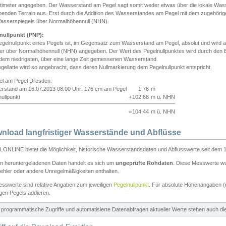
ntimeter angegeben. Der Wasserstand am Pegel sagt somit weder etwas über die lokale Wa
enden Terrain aus. Erst durch die Addition des Wasserstandes am Pegel mit dem zugehörig
asserspiegels über Normalhöhennull (NHN).
nullpunkt (PNP):
egelnullpunkt eines Pegels ist, im Gegensatz zum Wasserstand am Pegel, absolut und wir
ter über Normalhöhennull (NHN) angegeben. Der Wert des Pegelnullpunktes wird durch den Bet
 dem niedrigsten, über eine lange Zeit gemessenen Wasserstand.
gellatte wird so angebracht, dass deren Nullmarkierung dem Pegelnullpunkt entspricht.
iel am Pegel Dresden:
rstand am 16.07.2013 08:00 Uhr: 176 cm am Pegel
1,76
m
ullpunkt
+
102,68
m ü. NHN
=
104,44
m ü. NHN
nload langfristiger Wasserstände und Abflüsse
ONLINE bietet die Möglichkeit, historische Wasserstandsdaten und Abflusswerte seit dem 1
en heruntergeladenen Daten handelt es sich um
ungeprüfte Rohdaten
. Diese Messwerte wur
ehler oder andere Unregelmäßigkeiten enthalten.
esswerte sind relative Angaben zum jeweiligen
Pegelnullpunkt
. Für absolute Höhenangaben 
igen Pegels addieren.
ür programmatische Zugriffe und automatisierte Datenabfragen aktueller Werte stehen auch d