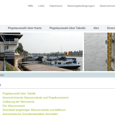
Hilfe
Links
Impressum
Nutzungsbedingungen
Datenschutz
Pegelauswahl über Karte
Pegelauswahl über Tabelle
Abo
Down
tter
e
Pegelauswahl über Tabelle
Kennzeichnende Wasserstände und Pegelkennwerte
Zeitbezug der Messwerte
Der Wasserstand
Download langfristiger Wasserstände und Abflüsse
Astronomische Gezeitenganglinie (Astrotide)