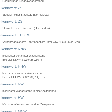
Regulierungs-Niedrigwasserstand
lkennwert: ZS_I
Stauziel I einer Staustufe (Normalstau)
lkennwert: ZS_II
Stauziel II einer Staustufe (Höchststau)
elkennwert: TUGLW
Verkehrsgesicherte Fahrrinnentiefe unter GlW (Tiefe unter GlW)
lkennwert: NNW
niedrigster bekannter Wasserstand
Beispiel: NNW (3.2.1942) 9,30 m
lkennwert: HHW
höchster bekannter Wasserstand
Beispiel: HHW (14.8.2001) 14,31 m
lkennwert: NW
niedrigster Wasserstand in einer Zeitspanne
lkennwert: HW
höchster Wasserstand in einer Zeitspanne
elkennwert: MNW