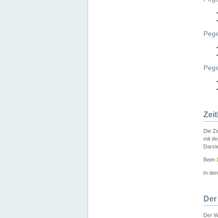
Pege
Peg
Zei
Die Ze
mit d
Darst
Beim
In de
Der
Der W