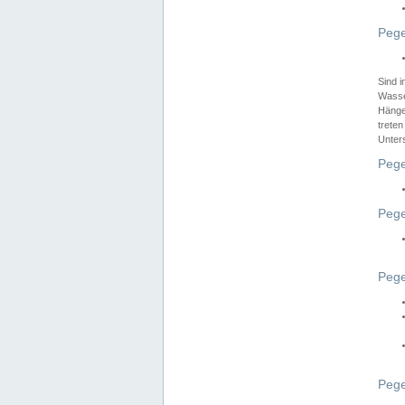
Pege
Sind 
Wasser
Hänge
treten
Unter
Pege
Pege
Pege
Pege