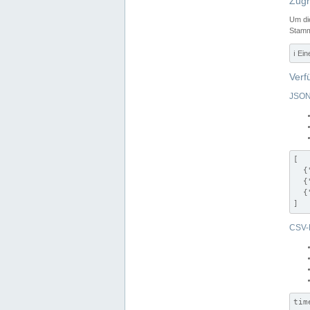
Zugr
Um di
Stamm
ℹ️ Ei
Verf
JSON
[

  {
  {
  {
]
CSV-
tim