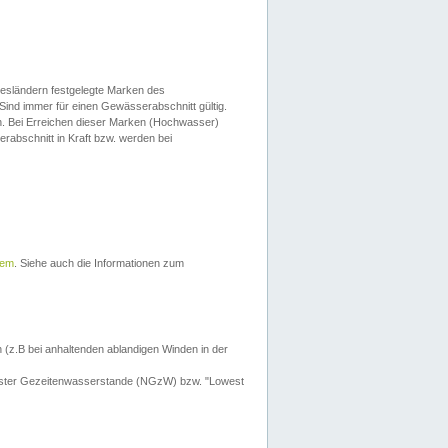
esländern festgelegte Marken des
Sind immer für einen Gewässerabschnitt gültig.
. Bei Erreichen dieser Marken (Hochwasser)
erabschnitt in Kraft bzw. werden bei
tem
. Siehe auch die Informationen zum
 (z.B bei anhaltenden ablandigen Winden in der
drigster Gezeitenwasserstande (NGzW) bzw. "Lowest