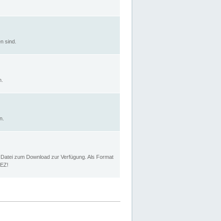
n sind.
n.
n.
p Datei zum Download zur Verfügung. Als Format
MEZ!