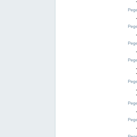
Pege
Pege
Peg
Pege
Pege
Pege
Pege
Peg