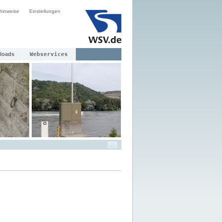
hinweise
Einstellungen
loads
Webservices