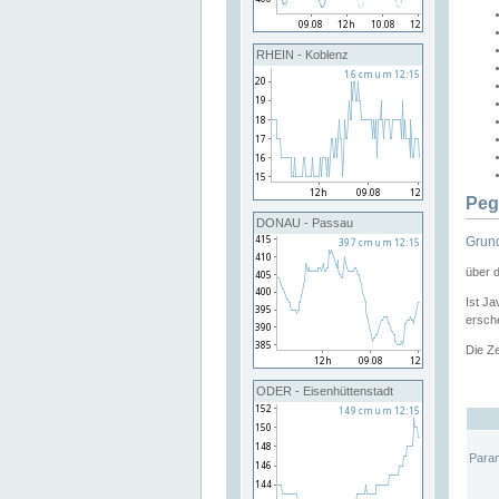
RHEIN - Koblenz
Peg
DONAU - Passau
Grund
über 
Ist Ja
ersche
Die Ze
ODER - Eisenhüttenstadt
Para