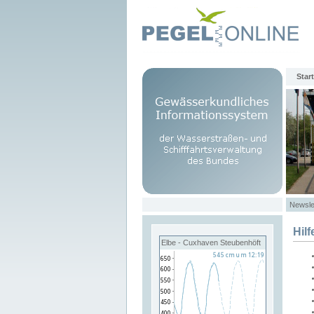
Start
Newsle
Hilf
Elbe - Cuxhaven Steubenhöft