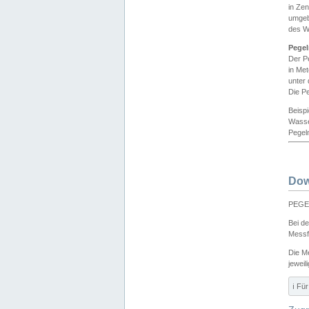
in Ze
umgeb
des W
Pegel
Der P
in Me
unter
Die Pe
Beisp
Wasse
Pegeln
Dow
PEGEL
Bei d
Messf
Die M
jeweil
ℹ️ F