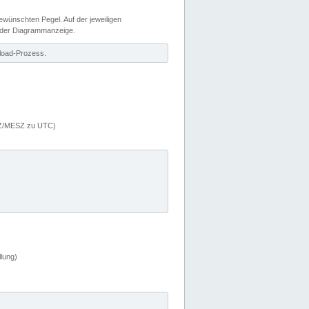
wünschten Pegel. Auf der jeweiligen
 der Diagrammanzeige.
load-Prozess.
MEZ/MESZ zu UTC)
lung)