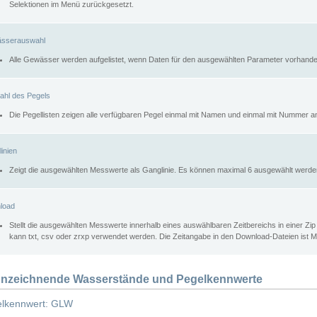
Selektionen im Menü zurückgesetzt.
sserauswahl
Alle Gewässer werden aufgelistet, wenn Daten für den ausgewählten Parameter vorhande
ahl des Pegels
Die Pegellisten zeigen alle verfügbaren Pegel einmal mit Namen und einmal mit Nummer a
inien
Zeigt die ausgewählten Messwerte als Ganglinie. Es können maximal 6 ausgewählt werde
load
Stellt die ausgewählten Messwerte innerhalb eines auswählbaren Zeitbereichs in einer Zi
kann txt, csv oder zrxp verwendet werden. Die Zeitangabe in den Download-Dateien ist 
nzeichnende Wasserstände und Pegelkennwerte
lkennwert: GLW