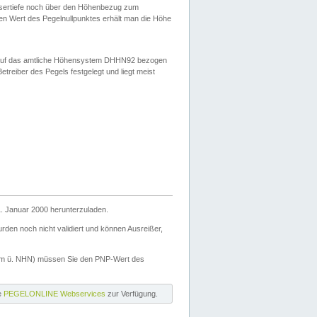
ssertiefe noch über den Höhenbezug zum
en Wert des Pegelnullpunktes erhält man die Höhe
d auf das amtliche Höhensystem DHHN92 bezogen
reiber des Pegels festgelegt und liegt meist
. Januar 2000 herunterzuladen.
den noch nicht validiert und können Ausreißer,
(m ü. NHN) müssen Sie den PNP-Wert des
ie
PEGELONLINE Webservices
zur Verfügung.