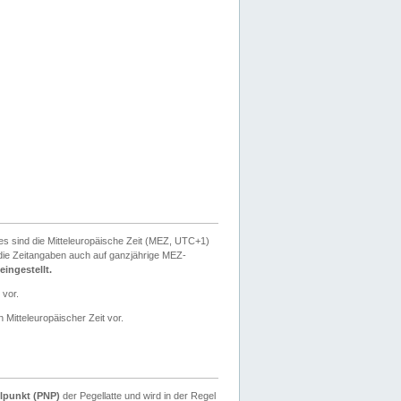
ies sind die Mitteleuropäische Zeit (MEZ, UTC+1)
ie Zeitangaben auch auf ganzjährige MEZ-
ingestellt.
 vor.
 Mitteleuropäischer Zeit vor.
lpunkt (PNP)
der Pegellatte und wird in der Regel