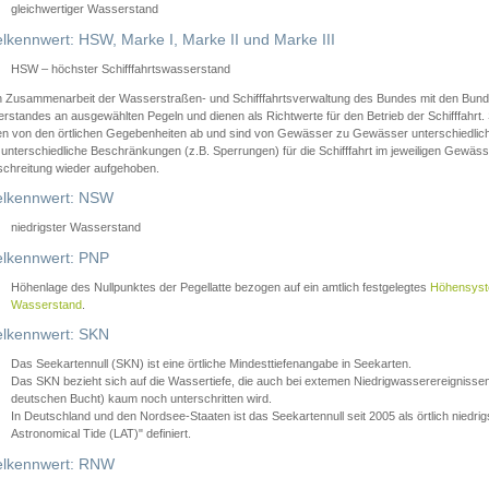
gleichwertiger Wasserstand
lkennwert: HSW, Marke I, Marke II und Marke III
HSW – höchster Schifffahrtswasserstand
in Zusammenarbeit der Wasserstraßen- und Schifffahrtsverwaltung des Bundes mit den Bund
standes an ausgewählten Pegeln und dienen als Richtwerte für den Betrieb der Schifffahrt. 
n von den örtlichen Gegebenheiten ab und sind von Gewässer zu Gewässer unterschiedlich
 unterschiedliche Beschränkungen (z.B. Sperrungen) für die Schifffahrt im jeweiligen Gewäss
schreitung wieder aufgehoben.
lkennwert: NSW
niedrigster Wasserstand
lkennwert: PNP
Höhenlage des Nullpunktes der Pegellatte bezogen auf ein amtlich festgelegtes
Höhensys
Wasserstand
.
lkennwert: SKN
Das Seekartennull (SKN) ist eine örtliche Mindesttiefenangabe in Seekarten.
Das SKN bezieht sich auf die Wassertiefe, die auch bei extemen Niedrigwasserereignissen
deutschen Bucht) kaum noch unterschritten wird.
In Deutschland und den Nordsee-Staaten ist das Seekartennull seit 2005 als örtlich nie
Astronomical Tide (LAT)" definiert.
lkennwert: RNW