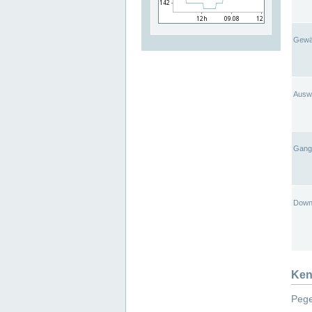
Gewä
Ausw
Gangl
Down
Ken
Pege