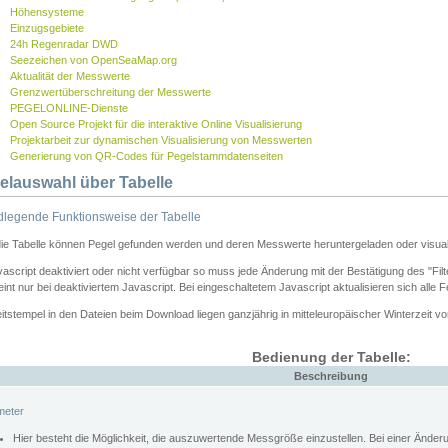
Höhensysteme
Einzugsgebiete
24h Regenradar DWD
Seezeichen von OpenSeaMap.org
Aktualität der Messwerte
Grenzwertüberschreitung der Messwerte
PEGELONLINE-Dienste
Open Source Projekt für die interaktive Online Visualisierung
Projektarbeit zur dynamischen Visualisierung von Messwerten
Generierung von QR-Codes für Pegelstammdatenseiten
elauswahl über Tabelle
legende Funktionsweise der Tabelle
die Tabelle können Pegel gefunden werden und deren Messwerte heruntergeladen oder visuali
vascript deaktiviert oder nicht verfügbar so muss jede Änderung mit der Bestätigung des "Filt
int nur bei deaktiviertem Javascript. Bei eingeschaltetem Javascript aktualisieren sich alle 
itstempel in den Dateien beim Download liegen ganzjährig in mitteleuropäischer Winterzeit vo
Bedienung der Tabelle:
Beschreibung
meter
Hier besteht die Möglichkeit, die auszuwertende Messgröße einzustellen. Bei einer Ände