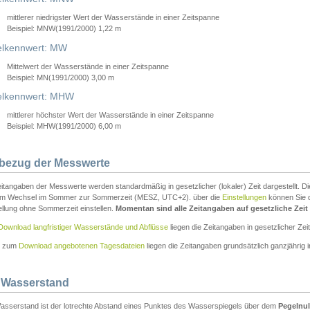
mittlerer niedrigster Wert der Wasserstände in einer Zeitspanne
Beispiel: MNW(1991/2000) 1,22 m
lkennwert: MW
Mittelwert der Wasserstände in einer Zeitspanne
Beispiel: MN(1991/2000) 3,00 m
elkennwert: MHW
mittlerer höchster Wert der Wasserstände in einer Zeitspanne
Beispiel: MHW(1991/2000) 6,00 m
tbezug der Messwerte
itangaben der Messwerte werden standardmäßig in gesetzlicher (lokaler) Zeit dargestellt. D
em Wechsel im Sommer zur Sommerzeit (MESZ, UTC+2). über die
Einstellungen
können Sie d
ellung ohne Sommerzeit einstellen.
Momentan sind alle Zeitangaben auf gesetzliche Zeit e
Download langfristiger Wasserstände und Abflüsse
liegen die Zeitangaben in gesetzlicher Zeit
n zum
Download angebotenen Tagesdateien
liegen die Zeitangaben grundsätzlich ganzjährig in
 Wasserstand
asserstand ist der lotrechte Abstand eines Punktes des Wasserspiegels über dem
Pegelnul