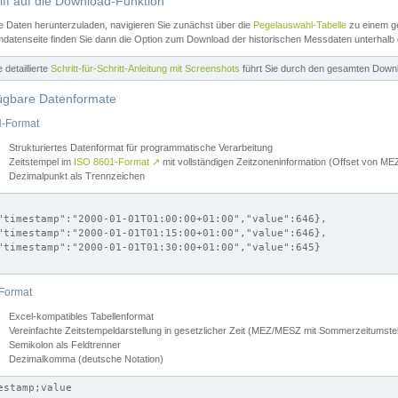
iff auf die Download-Funktion
e Daten herunterzuladen, navigieren Sie zunächst über die
Pegelauswahl-Tabelle
zu einem ge
datenseite finden Sie dann die Option zum Download der historischen Messdaten unterhalb
ne detaillierte
Schritt-für-Schritt-Anleitung mit Screenshots
führt Sie durch den gesamten Down
ügbare Datenformate
-Format
Strukturiertes Datenformat für programmatische Verarbeitung
Zeitstempel im
ISO 8601-Format
↗
mit vollständigen Zeitzoneninformation (Offset von 
Dezimalpunkt als Trennzeichen
"timestamp":"2000-01-01T01:00:00+01:00","value":646},

"timestamp":"2000-01-01T01:15:00+01:00","value":646},

"timestamp":"2000-01-01T01:30:00+01:00","value":645}

Format
Excel-kompatibles Tabellenformat
Vereinfachte Zeitstempeldarstellung in gesetzlicher Zeit (MEZ/MESZ mit Sommerzeitumstel
Semikolon als Feldtrenner
Dezimalkomma (deutsche Notation)
estamp;value
