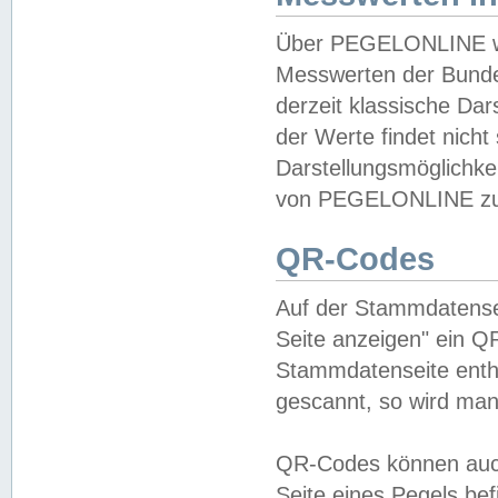
Über PEGELONLINE wer
Messwerten der Bundes
derzeit klassische Da
der Werte findet nicht 
Darstellungsmöglichkei
von PEGELONLINE zu 
QR-Codes
Auf der Stammdatensei
Seite anzeigen" ein Q
Stammdatenseite enthä
gescannt, so wird man
QR-Codes können auc
Seite eines Pegels be