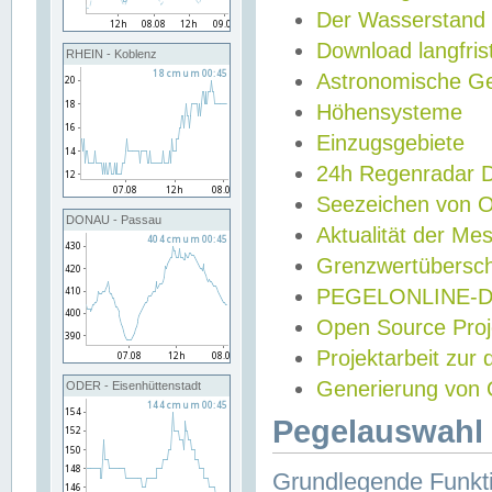
Der Wasserstand
Download langfris
RHEIN - Koblenz
Astronomische Gez
Höhensysteme
Einzugsgebiete
24h Regenradar
Seezeichen von 
DONAU - Passau
Aktualität der Me
Grenzwertübersch
PEGELONLINE-Di
Open Source Projek
Projektarbeit zur
Generierung von 
ODER - Eisenhüttenstadt
Pegelauswahl 
Grundlegende Funkti