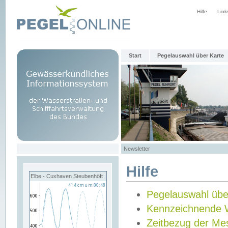
Hilfe
Link
Start
Pegelauswahl über Karte
Newsletter
Hilfe
Elbe - Cuxhaven Steubenhöft
Pegelauswahl übe
Kennzeichnende 
Zeitbezug der Me