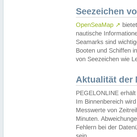
Seezeichen v
OpenSeaMap
↗
biete
nautische Information
Seamarks sind wichtig
Booten und Schiffen i
von Seezeichen wie Le
Aktualität der
PEGELONLINE erhält u
Im Binnenbereich wird 
Messwerte von Zeitreih
Minuten. Abweichungen
Fehlern bei der Daten
sein.