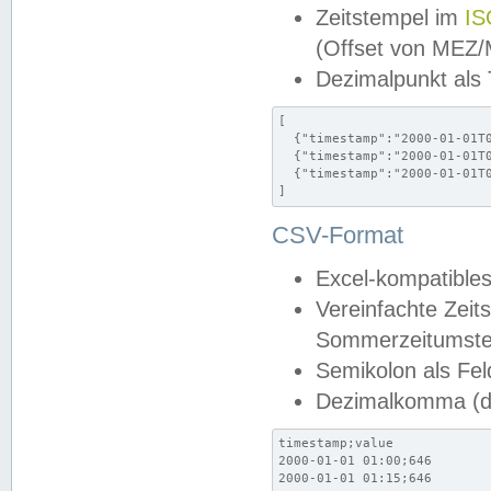
Zeitstempel im
IS
(Offset von MEZ
Dezimalpunkt als
[

  {"timestamp":"2000-01-01T0
  {"timestamp":"2000-01-01T0
  {"timestamp":"2000-01-01T0
]
CSV-Format
Excel-kompatibles
Vereinfachte Zeit
Sommerzeitumstel
Semikolon als Fel
Dezimalkomma (de
timestamp;value

2000-01-01 01:00;646

2000-01-01 01:15;646
