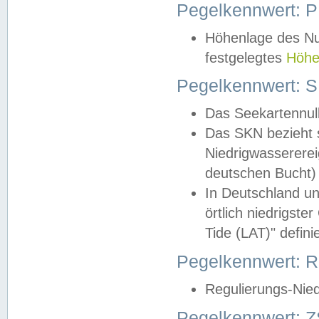
Pegelkennwert: 
Höhenlage des Nul
festgelegtes
Höhe
Pegelkennwert: 
Das Seekartennull
Das SKN bezieht s
Niedrigwassererei
deutschen Bucht) 
In Deutschland un
örtlich niedrigst
Tide (LAT)" definie
Pegelkennwert:
Regulierungs-Nie
Pegelkennwert: Z