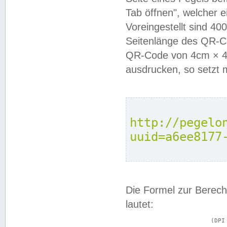
Tab öffnen", welcher 
Voreingestellt sind 4
Seitenlänge des QR-C
QR-Code von 4cm × 4c
ausdrucken, so setzt 
http://pegelo
uuid=a6ee8177
Die Formel zur Berech
lautet:
			(DPI × Druckkantenlänge in cm) ÷ 2,54 = Kantenlänge in Pixel
