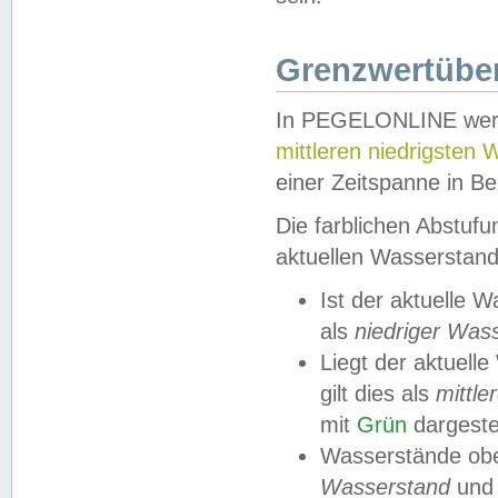
Grenzwertüber
In PEGELONLINE werde
mittleren niedrigsten
einer Zeitspanne in Be
Die farblichen Abstuf
aktuellen Wasserstand
Ist der aktuelle 
als
niedriger Was
Liegt der aktue
gilt dies als
mittle
mit
Grün
dargestel
Wasserstände obe
Wasserstand
und