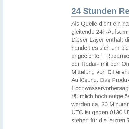
24 Stunden R
Als Quelle dient ein n
gleitende 24h-Aufsum
Dieser Layer enthält
handelt es sich um di
angeeichten“ Radarnie
der Radar- mit den O
Mittelung von Differe
Auflösung. Das Produk
Hochwasservorhersagez
räumlich hoch aufgelö
werden ca. 30 Minuten
UTC ist gegen 0130 UTC
stehen für die letzten