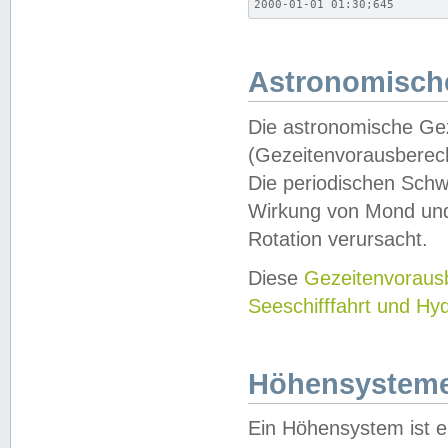
2000-01-01 01:30;645
Astronomische
Die astronomische Gez
(Gezeitenvorausberec
Die periodischen Schw
Wirkung von Mond und
Rotation verursacht.
Diese
Gezeitenvorau
Seeschifffahrt und Hy
Höhensystem
Ein Höhensystem ist e