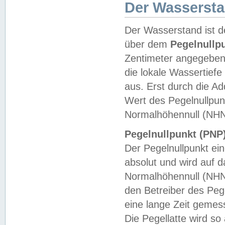
Der Wasserst
Der Wasserstand ist d
über dem
Pegelnullp
Zentimeter angegeben
die lokale Wassertie
aus. Erst durch die A
Wert des Pegelnullpun
Normalhöhennull (NHN
Pegelnullpunkt (PNP)
Der Pegelnullpunkt ei
absolut und wird auf
Normalhöhennull (NHN
den Betreiber des Pege
eine lange Zeit geme
Die Pegellatte wird s