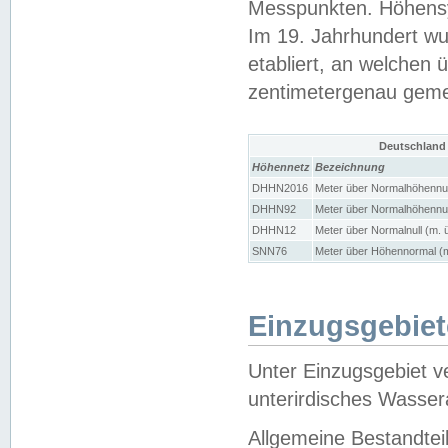
Messpunkten. Höhensy
Im 19. Jahrhundert wu
etabliert, an welchen 
zentimetergenau gem
Deutschland
Höhennetz
Bezeichnung
DHHN2016
Meter über Normalhöhennul
DHHN92
Meter über Normalhöhennul
DHHN12
Meter über Normalnull (m. 
SNN76
Meter über Höhennormal (m
Einzugsgebiet
Unter Einzugsgebiet v
unterirdisches Wasser
Allgemeine Bestandtei