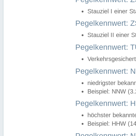
Stauziel I einer S
Pegelkennwert: Z
Stauziel II einer 
Pegelkennwert:
Verkehrsgesichert
Pegelkennwert:
niedrigster bekan
Beispiel: NNW (3
Pegelkennwert:
höchster bekannt
Beispiel: HHW (1
Pegelkennwert: 