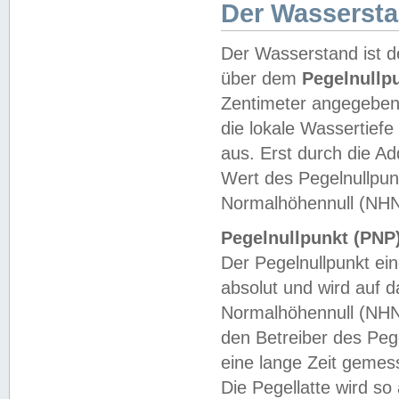
Der Wasserst
Der Wasserstand ist d
über dem
Pegelnullp
Zentimeter angegeben
die lokale Wassertie
aus. Erst durch die A
Wert des Pegelnullpun
Normalhöhennull (NHN
Pegelnullpunkt (PNP)
Der Pegelnullpunkt ei
absolut und wird auf
Normalhöhennull (NHN
den Betreiber des Pege
eine lange Zeit geme
Die Pegellatte wird s