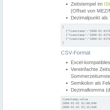
Zeitstempel im
IS
(Offset von MEZ
Dezimalpunkt als
[

  {"timestamp":"2000-01-01T0
  {"timestamp":"2000-01-01T0
  {"timestamp":"2000-01-01T0
]
CSV-Format
Excel-kompatibles
Vereinfachte Zeit
Sommerzeitumstel
Semikolon als Fel
Dezimalkomma (de
timestamp;value

2000-01-01 01:00;646

2000-01-01 01:15;646
