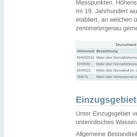
Messpunkten. Höhensy
Im 19. Jahrhundert wu
etabliert, an welchen 
zentimetergenau gem
Deutschland
Höhennetz
Bezeichnung
DHHN2016
Meter über Normalhöhennul
DHHN92
Meter über Normalhöhennul
DHHN12
Meter über Normalnull (m. 
SNN76
Meter über Höhennormal (m
Einzugsgebiet
Unter Einzugsgebiet v
unterirdisches Wasser
Allgemeine Bestandtei