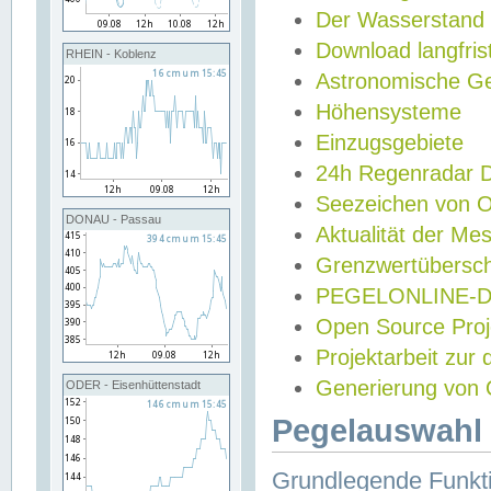
Der Wasserstand
Download langfris
RHEIN - Koblenz
Astronomische Gez
Höhensysteme
Einzugsgebiete
24h Regenradar
Seezeichen von 
DONAU - Passau
Aktualität der Me
Grenzwertübersch
PEGELONLINE-Di
Open Source Projek
Projektarbeit zur
Generierung von 
ODER - Eisenhüttenstadt
Pegelauswahl 
Grundlegende Funkti