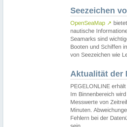
Seezeichen v
OpenSeaMap
↗
biete
nautische Information
Seamarks sind wichtig
Booten und Schiffen i
von Seezeichen wie Le
Aktualität der
PEGELONLINE erhält u
Im Binnenbereich wird 
Messwerte von Zeitreih
Minuten. Abweichungen
Fehlern bei der Daten
sein.