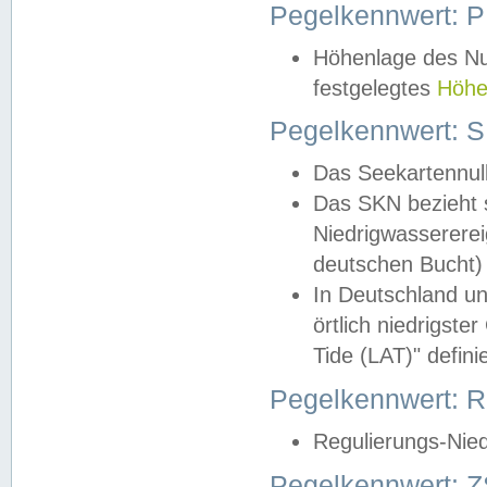
Pegelkennwert: 
Höhenlage des Nul
festgelegtes
Höhe
Pegelkennwert: 
Das Seekartennull
Das SKN bezieht s
Niedrigwassererei
deutschen Bucht) 
In Deutschland un
örtlich niedrigst
Tide (LAT)" definie
Pegelkennwert:
Regulierungs-Nie
Pegelkennwert: Z