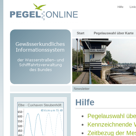
Hilfe
Link
Start
Pegelauswahl über Karte
Newsletter
Hilfe
Elbe - Cuxhaven Steubenhöft
Pegelauswahl übe
Kennzeichnende 
Zeitbezug der Me