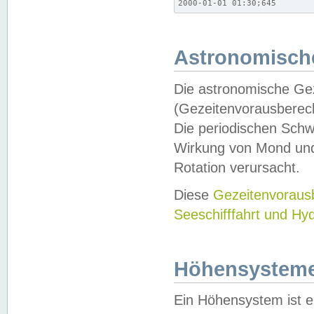
2000-01-01 01:30;645
Astronomische
Die astronomische Gez
(Gezeitenvorausberec
Die periodischen Schw
Wirkung von Mond und
Rotation verursacht.
Diese
Gezeitenvorau
Seeschifffahrt und Hy
Höhensystem
Ein Höhensystem ist e