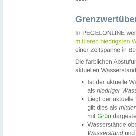
Grenzwertüber
In PEGELONLINE werde
mittleren niedrigsten
einer Zeitspanne in Be
Die farblichen Abstuf
aktuellen Wasserstand
Ist der aktuelle 
als
niedriger Was
Liegt der aktue
gilt dies als
mittle
mit
Grün
dargestel
Wasserstände obe
Wasserstand
und