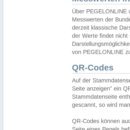
Über PEGELONLINE wer
Messwerten der Bundes
derzeit klassische Da
der Werte findet nicht 
Darstellungsmöglichkei
von PEGELONLINE zu 
QR-Codes
Auf der Stammdatensei
Seite anzeigen" ein Q
Stammdatenseite enthä
gescannt, so wird man
QR-Codes können auc
Seite eines Pegels be