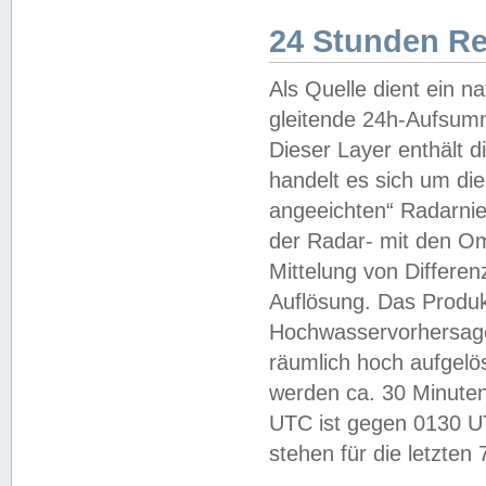
24 Stunden R
Als Quelle dient ein n
gleitende 24h-Aufsum
Dieser Layer enthält
handelt es sich um di
angeeichten“ Radarnie
der Radar- mit den O
Mittelung von Differe
Auflösung. Das Produk
Hochwasservorhersagez
räumlich hoch aufgelö
werden ca. 30 Minuten
UTC ist gegen 0130 UTC
stehen für die letzten