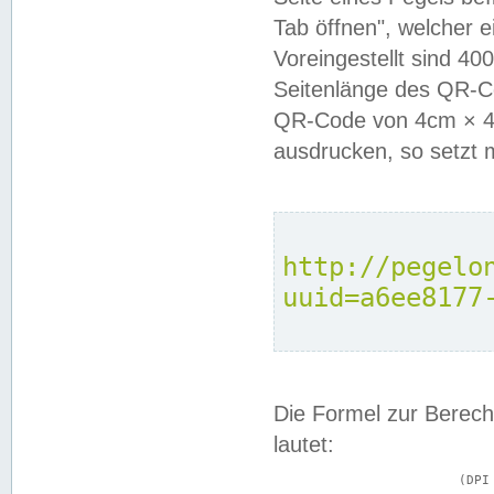
Tab öffnen", welcher 
Voreingestellt sind 4
Seitenlänge des QR-C
QR-Code von 4cm × 4c
ausdrucken, so setzt 
http://pegelo
uuid=a6ee8177
Die Formel zur Berech
lautet:
			(DPI × Druckkantenlänge in cm) ÷ 2,54 = Kantenlänge in Pixel
