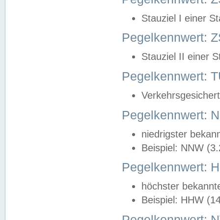
Stauziel I einer S
Pegelkennwert: Z
Stauziel II einer 
Pegelkennwert:
Verkehrsgesichert
Pegelkennwert:
niedrigster bekan
Beispiel: NNW (3
Pegelkennwert:
höchster bekannt
Beispiel: HHW (1
Pegelkennwert: 