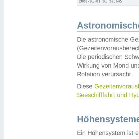
2000-01-01 01:30;645
Astronomische
Die astronomische Gez
(Gezeitenvorausberec
Die periodischen Schw
Wirkung von Mond und
Rotation verursacht.
Diese
Gezeitenvorau
Seeschifffahrt und Hy
Höhensystem
Ein Höhensystem ist e