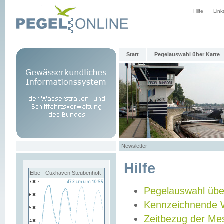
Hilfe
Link
Start
Pegelauswahl über Karte
Newsletter
Hilfe
Elbe - Cuxhaven Steubenhöft
Pegelauswahl übe
Kennzeichnende 
Zeitbezug der Me