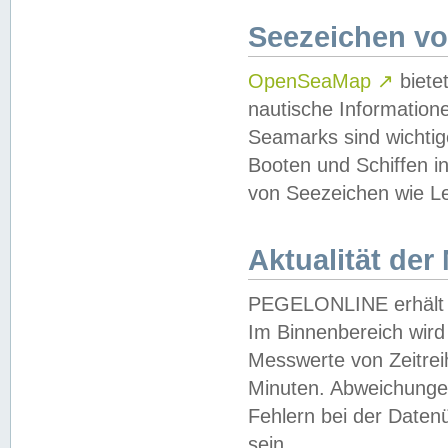
Seezeichen v
OpenSeaMap
↗
biete
nautische Information
Seamarks sind wichtig
Booten und Schiffen i
von Seezeichen wie Le
Aktualität der
PEGELONLINE erhält u
Im Binnenbereich wird 
Messwerte von Zeitreih
Minuten. Abweichungen
Fehlern bei der Daten
sein.