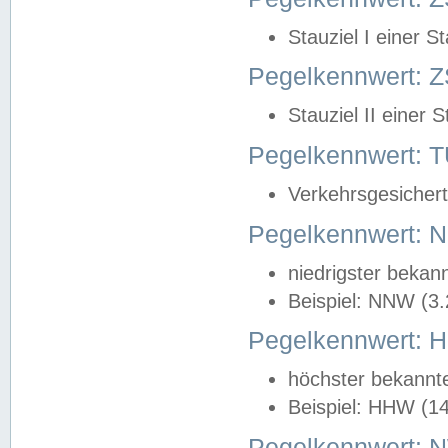
Stauziel I einer S
Pegelkennwert: Z
Stauziel II einer 
Pegelkennwert:
Verkehrsgesichert
Pegelkennwert:
niedrigster bekan
Beispiel: NNW (3
Pegelkennwert:
höchster bekannt
Beispiel: HHW (1
Pegelkennwert: 