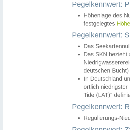
Pegelkennwert: 
Höhenlage des Nul
festgelegtes
Höhe
Pegelkennwert: 
Das Seekartennull
Das SKN bezieht s
Niedrigwassererei
deutschen Bucht) 
In Deutschland un
örtlich niedrigst
Tide (LAT)" definie
Pegelkennwert:
Regulierungs-Nie
Pegelkennwert: Z