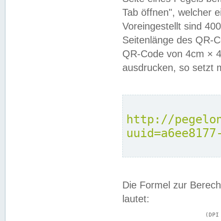
Tab öffnen", welcher 
Voreingestellt sind 4
Seitenlänge des QR-C
QR-Code von 4cm × 4c
ausdrucken, so setzt 
http://pegelo
uuid=a6ee8177
Die Formel zur Berech
lautet:
			(DPI × Druckkantenlänge in cm) ÷ 2,54 = Kantenlänge in Pixel
