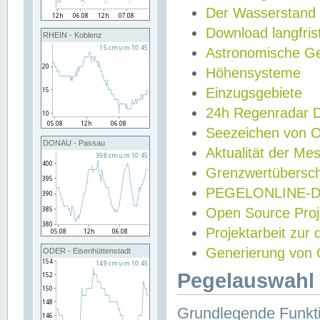
Der Wasserstand
Download langfris
RHEIN - Koblenz
Astronomische Gez
Höhensysteme
Einzugsgebiete
24h Regenradar
Seezeichen von 
DONAU - Passau
Aktualität der Me
Grenzwertübersch
PEGELONLINE-Di
Open Source Projek
Projektarbeit zur
Generierung von 
ODER - Eisenhüttenstadt
Pegelauswahl 
Grundlegende Funkti