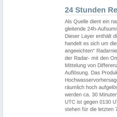
24 Stunden R
Als Quelle dient ein n
gleitende 24h-Aufsum
Dieser Layer enthält
handelt es sich um di
angeeichten“ Radarnie
der Radar- mit den O
Mittelung von Differe
Auflösung. Das Produk
Hochwasservorhersagez
räumlich hoch aufgelö
werden ca. 30 Minuten
UTC ist gegen 0130 UTC
stehen für die letzten