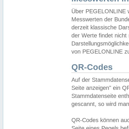
Über PEGELONLINE wer
Messwerten der Bundes
derzeit klassische Da
der Werte findet nicht 
Darstellungsmöglichkei
von PEGELONLINE zu 
QR-Codes
Auf der Stammdatensei
Seite anzeigen" ein Q
Stammdatenseite enthä
gescannt, so wird man
QR-Codes können auc
Seite eines Pegels be