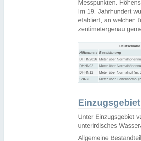
Messpunkten. Höhensy
Im 19. Jahrhundert wu
etabliert, an welchen 
zentimetergenau gem
Deutschland
Höhennetz
Bezeichnung
DHHN2016
Meter über Normalhöhennul
DHHN92
Meter über Normalhöhennul
DHHN12
Meter über Normalnull (m. 
SNN76
Meter über Höhennormal (m
Einzugsgebiet
Unter Einzugsgebiet v
unterirdisches Wasser
Allgemeine Bestandtei