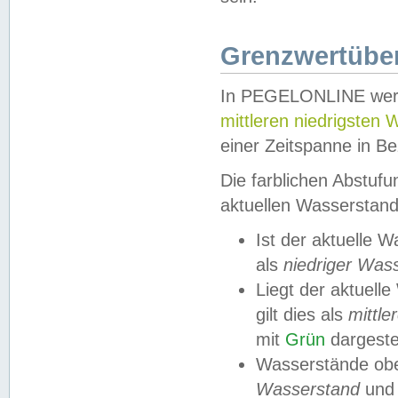
Grenzwertüber
In PEGELONLINE werde
mittleren niedrigsten
einer Zeitspanne in Be
Die farblichen Abstuf
aktuellen Wasserstand
Ist der aktuelle 
als
niedriger Was
Liegt der aktue
gilt dies als
mittle
mit
Grün
dargestel
Wasserstände obe
Wasserstand
und