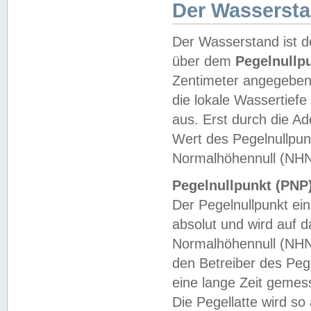
Der Wasserst
Der Wasserstand ist d
über dem
Pegelnullp
Zentimeter angegeben
die lokale Wassertie
aus. Erst durch die A
Wert des Pegelnullpun
Normalhöhennull (NHN
Pegelnullpunkt (PNP)
Der Pegelnullpunkt ei
absolut und wird auf
Normalhöhennull (NHN
den Betreiber des Pege
eine lange Zeit geme
Die Pegellatte wird s