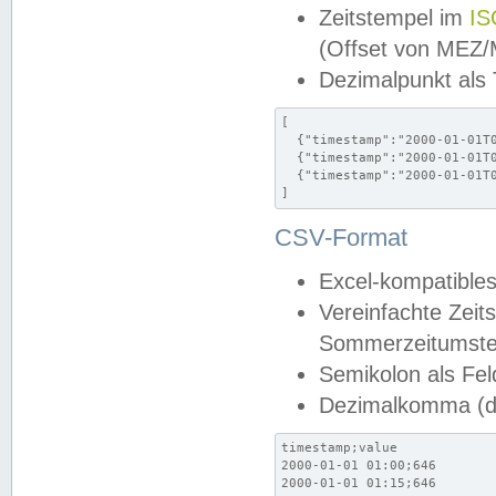
Zeitstempel im
IS
(Offset von MEZ
Dezimalpunkt als
[

  {"timestamp":"2000-01-01T0
  {"timestamp":"2000-01-01T0
  {"timestamp":"2000-01-01T0
]
CSV-Format
Excel-kompatibles
Vereinfachte Zeit
Sommerzeitumstel
Semikolon als Fel
Dezimalkomma (de
timestamp;value

2000-01-01 01:00;646

2000-01-01 01:15;646
