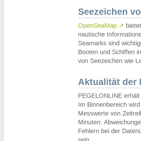
Seezeichen v
OpenSeaMap
↗
biete
nautische Information
Seamarks sind wichtig
Booten und Schiffen i
von Seezeichen wie Le
Aktualität der
PEGELONLINE erhält u
Im Binnenbereich wird 
Messwerte von Zeitreih
Minuten. Abweichungen
Fehlern bei der Daten
sein.