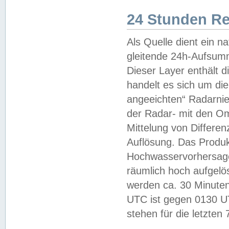
24 Stunden R
Als Quelle dient ein n
gleitende 24h-Aufsum
Dieser Layer enthält
handelt es sich um di
angeeichten“ Radarnie
der Radar- mit den O
Mittelung von Differe
Auflösung. Das Produk
Hochwasservorhersagez
räumlich hoch aufgelö
werden ca. 30 Minuten
UTC ist gegen 0130 UTC
stehen für die letzten