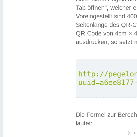
Tab öffnen", welcher 
Voreingestellt sind 4
Seitenlänge des QR-C
QR-Code von 4cm × 4c
ausdrucken, so setzt 
http://pegelo
uuid=a6ee8177
Die Formel zur Berech
lautet:
			(DPI × Druckkantenlänge in cm) ÷ 2,54 = Kantenlänge in Pixel
