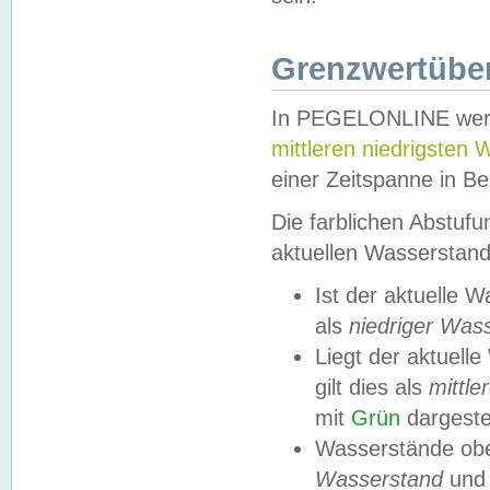
Grenzwertüber
In PEGELONLINE werde
mittleren niedrigsten
einer Zeitspanne in Be
Die farblichen Abstuf
aktuellen Wasserstand
Ist der aktuelle 
als
niedriger Was
Liegt der aktue
gilt dies als
mittle
mit
Grün
dargestel
Wasserstände obe
Wasserstand
und