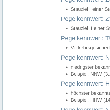
Stauziel I einer S
Pegelkennwert: Z
Stauziel II einer 
Pegelkennwert:
Verkehrsgesichert
Pegelkennwert:
niedrigster bekan
Beispiel: NNW (3
Pegelkennwert:
höchster bekannt
Beispiel: HHW (1
Pegelkennwert: 