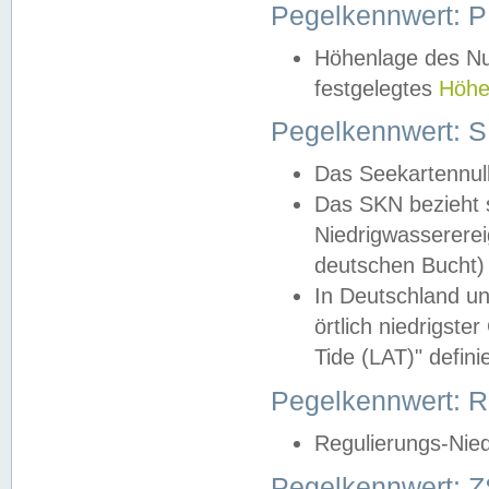
Pegelkennwert: 
Höhenlage des Nul
festgelegtes
Höhe
Pegelkennwert: 
Das Seekartennull
Das SKN bezieht s
Niedrigwassererei
deutschen Bucht) 
In Deutschland un
örtlich niedrigst
Tide (LAT)" definie
Pegelkennwert:
Regulierungs-Nie
Pegelkennwert: Z