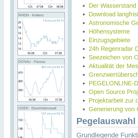
Der Wasserstand
Download langfris
RHEIN - Koblenz
Astronomische Gez
Höhensysteme
Einzugsgebiete
24h Regenradar
Seezeichen von 
DONAU - Passau
Aktualität der Me
Grenzwertübersch
PEGELONLINE-Di
Open Source Projek
Projektarbeit zur
Generierung von 
ODER - Eisenhüttenstadt
Pegelauswahl 
Grundlegende Funkti