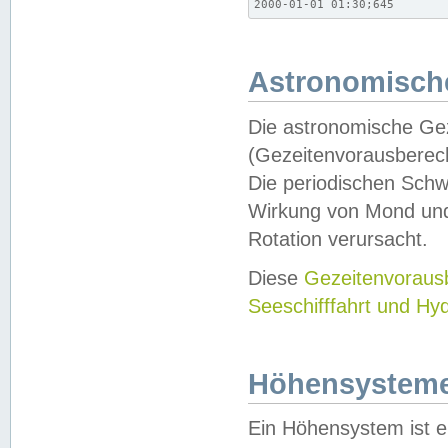
2000-01-01 01:30;645
Astronomische
Die astronomische Gez
(Gezeitenvorausberec
Die periodischen Schw
Wirkung von Mond und
Rotation verursacht.
Diese
Gezeitenvorau
Seeschifffahrt und Hy
Höhensystem
Ein Höhensystem ist e