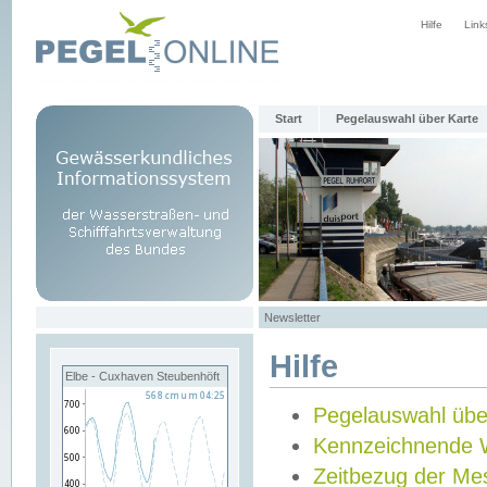
Hilfe
Link
Start
Pegelauswahl über Karte
Newsletter
Hilfe
Elbe - Cuxhaven Steubenhöft
Pegelauswahl übe
Kennzeichnende 
Zeitbezug der Me