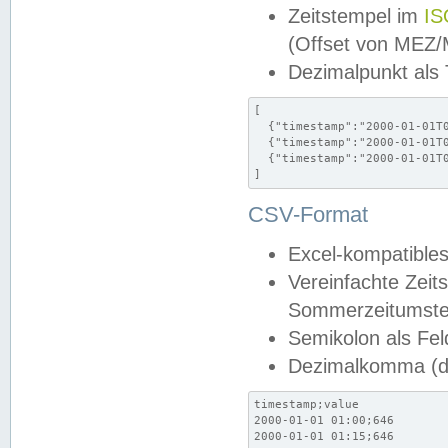
Zeitstempel im
IS
(Offset von MEZ
Dezimalpunkt als
[

  {"timestamp":"2000-01-01T0
  {"timestamp":"2000-01-01T0
  {"timestamp":"2000-01-01T0
]
CSV-Format
Excel-kompatibles
Vereinfachte Zeit
Sommerzeitumstel
Semikolon als Fel
Dezimalkomma (de
timestamp;value

2000-01-01 01:00;646

2000-01-01 01:15;646
