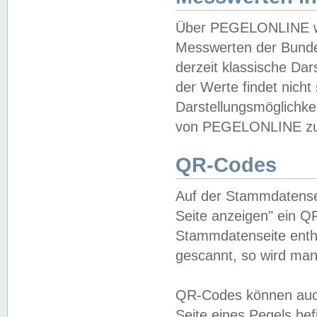
Über PEGELONLINE wer
Messwerten der Bundes
derzeit klassische Da
der Werte findet nicht 
Darstellungsmöglichkei
von PEGELONLINE zu 
QR-Codes
Auf der Stammdatensei
Seite anzeigen" ein Q
Stammdatenseite enthä
gescannt, so wird man
QR-Codes können auc
Seite eines Pegels be