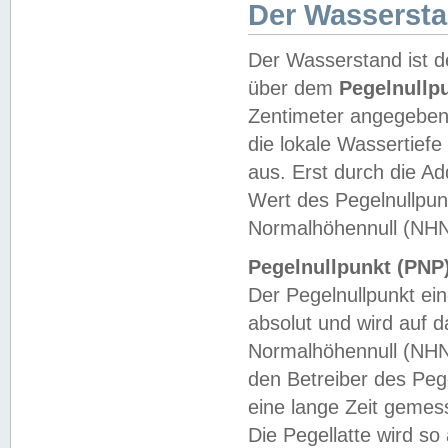
Der Wasserst
Der Wasserstand ist d
über dem
Pegelnullp
Zentimeter angegeben
die lokale Wassertie
aus. Erst durch die A
Wert des Pegelnullpun
Normalhöhennull (NHN
Pegelnullpunkt (PNP)
Der Pegelnullpunkt ei
absolut und wird auf
Normalhöhennull (NHN
den Betreiber des Pege
eine lange Zeit geme
Die Pegellatte wird s