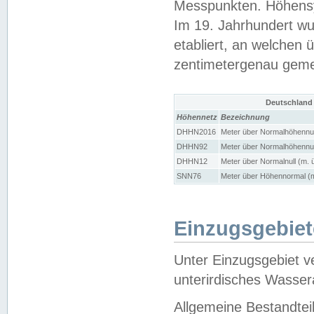
Messpunkten. Höhensy
Im 19. Jahrhundert wu
etabliert, an welchen 
zentimetergenau gem
Deutschland
Höhennetz
Bezeichnung
DHHN2016
Meter über Normalhöhennul
DHHN92
Meter über Normalhöhennul
DHHN12
Meter über Normalnull (m. 
SNN76
Meter über Höhennormal (m
Einzugsgebiet
Unter Einzugsgebiet v
unterirdisches Wasser
Allgemeine Bestandtei