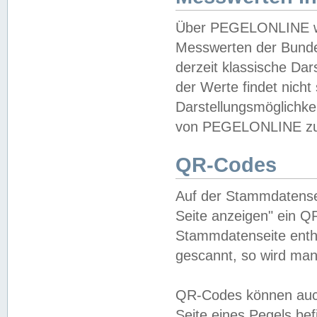
Über PEGELONLINE wer
Messwerten der Bundes
derzeit klassische Da
der Werte findet nicht 
Darstellungsmöglichkei
von PEGELONLINE zu 
QR-Codes
Auf der Stammdatensei
Seite anzeigen" ein Q
Stammdatenseite enthä
gescannt, so wird man
QR-Codes können auc
Seite eines Pegels be