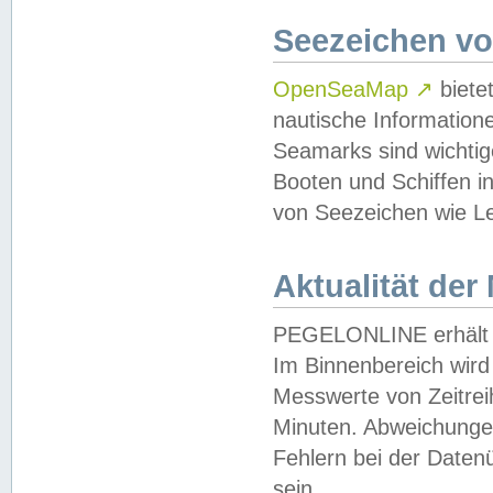
Seezeichen v
OpenSeaMap
↗
biete
nautische Information
Seamarks sind wichtig
Booten und Schiffen i
von Seezeichen wie Le
Aktualität der
PEGELONLINE erhält u
Im Binnenbereich wird 
Messwerte von Zeitreih
Minuten. Abweichungen
Fehlern bei der Daten
sein.