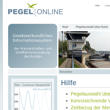
Hilfe
Link
Start
Pegelauswahl über Karte
Newsletter
Hilfe
Elbe - Cuxhaven Steubenhöft
Pegelauswahl übe
Kennzeichnende 
Zeitbezug der Me