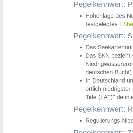
Pegelkennwert: 
Höhenlage des Nul
festgelegtes
Höhe
Pegelkennwert: 
Das Seekartennull
Das SKN bezieht s
Niedrigwassererei
deutschen Bucht) 
In Deutschland un
örtlich niedrigst
Tide (LAT)" definie
Pegelkennwert:
Regulierungs-Nie
Pegelkennwert: Z