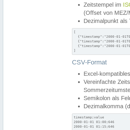
Zeitstempel im
IS
(Offset von MEZ
Dezimalpunkt als
[

  {"timestamp":"2000-01-01T0
  {"timestamp":"2000-01-01T0
  {"timestamp":"2000-01-01T0
]
CSV-Format
Excel-kompatibles
Vereinfachte Zeit
Sommerzeitumstel
Semikolon als Fel
Dezimalkomma (de
timestamp;value

2000-01-01 01:00;646

2000-01-01 01:15;646
