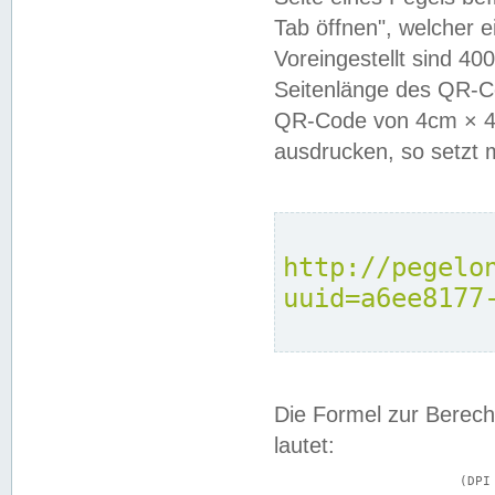
Tab öffnen", welcher 
Voreingestellt sind 4
Seitenlänge des QR-C
QR-Code von 4cm × 4c
ausdrucken, so setzt 
http://pegelo
uuid=a6ee8177
Die Formel zur Berech
lautet:
			(DPI × Druckkantenlänge in cm) ÷ 2,54 = Kantenlänge in Pixel
