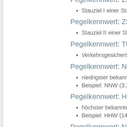
Stauziel I einer S
Pegelkennwert: Z
Stauziel II einer 
Pegelkennwert:
Verkehrsgesichert
Pegelkennwert:
niedrigster bekan
Beispiel: NNW (3
Pegelkennwert:
höchster bekannt
Beispiel: HHW (1
Pegelkennwert: 