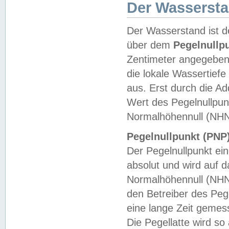
Der Wasserst
Der Wasserstand ist d
über dem
Pegelnullp
Zentimeter angegeben
die lokale Wassertie
aus. Erst durch die A
Wert des Pegelnullpun
Normalhöhennull (NHN
Pegelnullpunkt (PNP)
Der Pegelnullpunkt ei
absolut und wird auf
Normalhöhennull (NHN
den Betreiber des Pege
eine lange Zeit geme
Die Pegellatte wird s