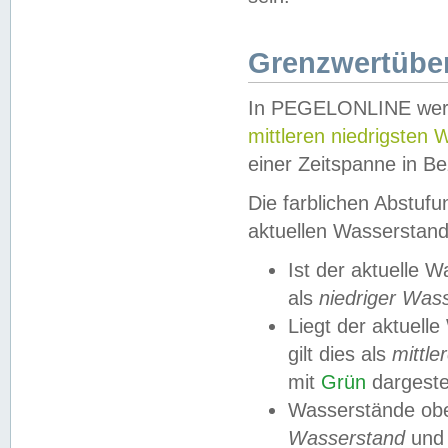
Grenzwertüber
In PEGELONLINE werde
mittleren niedrigsten
einer Zeitspanne in Be
Die farblichen Abstuf
aktuellen Wasserstand
Ist der aktuelle 
als
niedriger Was
Liegt der aktue
gilt dies als
mittle
mit
Grün
dargestel
Wasserstände obe
Wasserstand
und