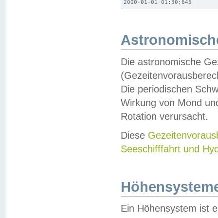
2000-01-01 01:30;645
Astronomische
Die astronomische Gez
(Gezeitenvorausberec
Die periodischen Schw
Wirkung von Mond und
Rotation verursacht.
Diese
Gezeitenvorau
Seeschifffahrt und Hy
Höhensystem
Ein Höhensystem ist e