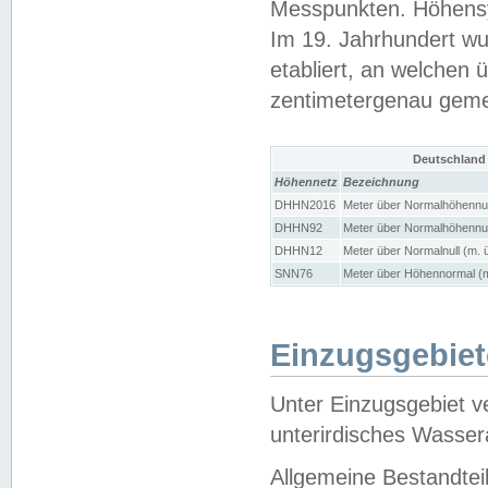
Messpunkten. Höhensy
Im 19. Jahrhundert wu
etabliert, an welchen 
zentimetergenau gem
Deutschland
Höhennetz
Bezeichnung
DHHN2016
Meter über Normalhöhennul
DHHN92
Meter über Normalhöhennul
DHHN12
Meter über Normalnull (m. 
SNN76
Meter über Höhennormal (m
Einzugsgebiet
Unter Einzugsgebiet v
unterirdisches Wasser
Allgemeine Bestandtei