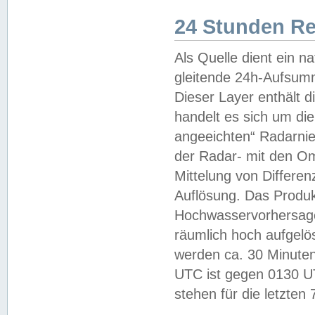
24 Stunden R
Als Quelle dient ein n
gleitende 24h-Aufsum
Dieser Layer enthält
handelt es sich um di
angeeichten“ Radarnie
der Radar- mit den O
Mittelung von Differe
Auflösung. Das Produk
Hochwasservorhersagez
räumlich hoch aufgelö
werden ca. 30 Minuten
UTC ist gegen 0130 UTC
stehen für die letzten