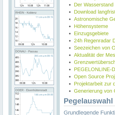
Der Wasserstand
Download langfris
RHEIN - Koblenz
Astronomische Gez
Höhensysteme
Einzugsgebiete
24h Regenradar
Seezeichen von 
DONAU - Passau
Aktualität der Me
Grenzwertübersch
PEGELONLINE-Di
Open Source Projek
Projektarbeit zur
Generierung von 
ODER - Eisenhüttenstadt
Pegelauswahl 
Grundlegende Funkti