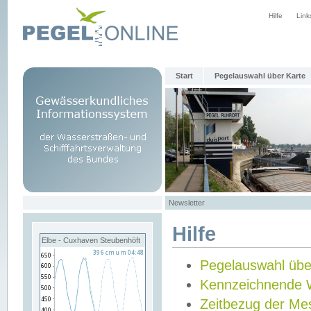
Hilfe
Link
Start
Pegelauswahl über Karte
Newsletter
Hilfe
Elbe - Cuxhaven Steubenhöft
Pegelauswahl übe
Kennzeichnende 
Zeitbezug der Me