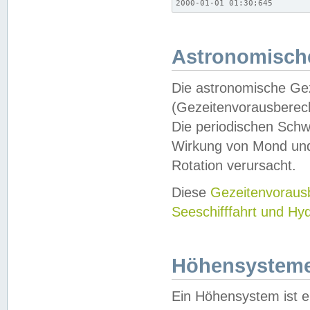
2000-01-01 01:30;645
Astronomische
Die astronomische Gez
(Gezeitenvorausberec
Die periodischen Schw
Wirkung von Mond und
Rotation verursacht.
Diese
Gezeitenvorau
Seeschifffahrt und Hy
Höhensystem
Ein Höhensystem ist e