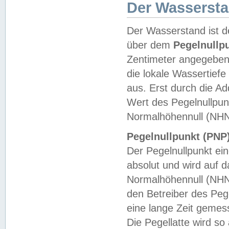
Der Wasserst
Der Wasserstand ist d
über dem
Pegelnullp
Zentimeter angegeben
die lokale Wassertie
aus. Erst durch die A
Wert des Pegelnullpun
Normalhöhennull (NHN
Pegelnullpunkt (PNP)
Der Pegelnullpunkt ei
absolut und wird auf
Normalhöhennull (NHN
den Betreiber des Pege
eine lange Zeit geme
Die Pegellatte wird s