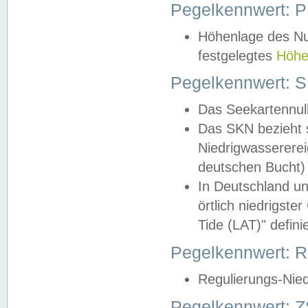
Pegelkennwert: 
Höhenlage des Nul
festgelegtes
Höhe
Pegelkennwert: 
Das Seekartennull
Das SKN bezieht s
Niedrigwassererei
deutschen Bucht) 
In Deutschland un
örtlich niedrigst
Tide (LAT)" definie
Pegelkennwert:
Regulierungs-Nie
Pegelkennwert: Z