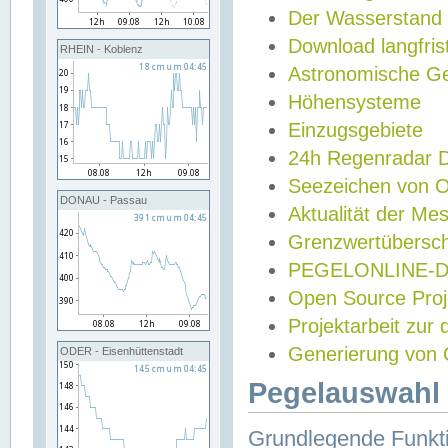
Der Wasserstand
Download langfris
RHEIN - Koblenz
Astronomische Gez
Höhensysteme
Einzugsgebiete
24h Regenradar
Seezeichen von 
DONAU - Passau
Aktualität der Me
Grenzwertübersch
PEGELONLINE-Di
Open Source Projek
Projektarbeit zur
Generierung von 
ODER - Eisenhüttenstadt
Pegelauswahl 
Grundlegende Funkti