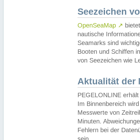
Seezeichen v
OpenSeaMap
↗
biete
nautische Information
Seamarks sind wichtig
Booten und Schiffen i
von Seezeichen wie Le
Aktualität der
PEGELONLINE erhält u
Im Binnenbereich wird 
Messwerte von Zeitreih
Minuten. Abweichungen
Fehlern bei der Daten
sein.