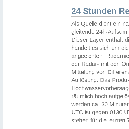
24 Stunden R
Als Quelle dient ein n
gleitende 24h-Aufsum
Dieser Layer enthält
handelt es sich um di
angeeichten“ Radarnie
der Radar- mit den O
Mittelung von Differe
Auflösung. Das Produk
Hochwasservorhersagez
räumlich hoch aufgelö
werden ca. 30 Minuten
UTC ist gegen 0130 UTC
stehen für die letzten