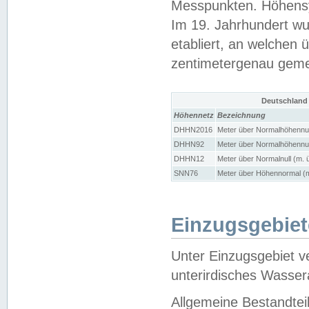
Messpunkten. Höhensy
Im 19. Jahrhundert wu
etabliert, an welchen 
zentimetergenau gem
Deutschland
Höhennetz
Bezeichnung
DHHN2016
Meter über Normalhöhennul
DHHN92
Meter über Normalhöhennul
DHHN12
Meter über Normalnull (m. 
SNN76
Meter über Höhennormal (m
Einzugsgebiet
Unter Einzugsgebiet v
unterirdisches Wasser
Allgemeine Bestandtei