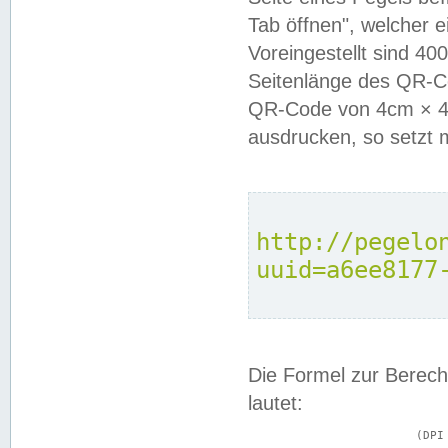
Tab öffnen", welcher 
Voreingestellt sind 4
Seitenlänge des QR-C
QR-Code von 4cm × 4c
ausdrucken, so setzt 
http://pegelo
uuid=a6ee8177
Die Formel zur Berech
lautet:
			(DPI × Druckkantenlänge in cm) ÷ 2,54 = Kantenlänge in Pixel
