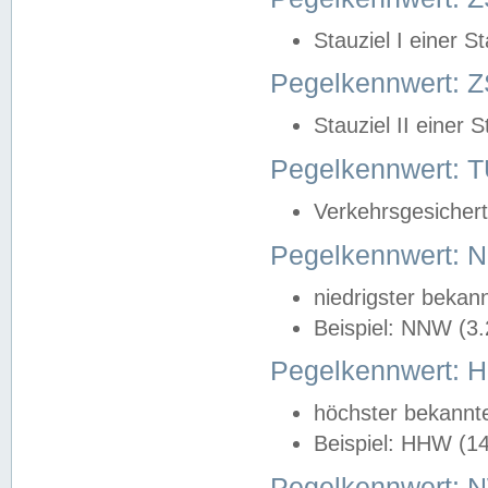
Stauziel I einer S
Pegelkennwert: Z
Stauziel II einer 
Pegelkennwert:
Verkehrsgesichert
Pegelkennwert:
niedrigster bekan
Beispiel: NNW (3
Pegelkennwert:
höchster bekannt
Beispiel: HHW (1
Pegelkennwert: 