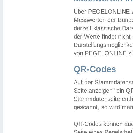
Über PEGELONLINE wer
Messwerten der Bundes
derzeit klassische Da
der Werte findet nicht 
Darstellungsmöglichkei
von PEGELONLINE zu 
QR-Codes
Auf der Stammdatensei
Seite anzeigen" ein Q
Stammdatenseite enthä
gescannt, so wird man
QR-Codes können auc
Seite eines Pegels be