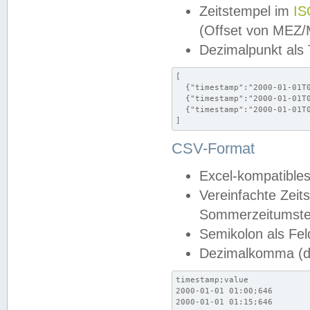
Zeitstempel im
IS
(Offset von MEZ
Dezimalpunkt als
[

  {"timestamp":"2000-01-01T0
  {"timestamp":"2000-01-01T0
  {"timestamp":"2000-01-01T0
]
CSV-Format
Excel-kompatibles
Vereinfachte Zeit
Sommerzeitumstel
Semikolon als Fel
Dezimalkomma (de
timestamp;value

2000-01-01 01:00;646

2000-01-01 01:15;646
