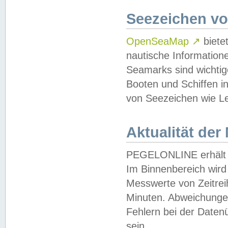
Seezeichen v
OpenSeaMap
↗
biete
nautische Information
Seamarks sind wichtig
Booten und Schiffen i
von Seezeichen wie Le
Aktualität der
PEGELONLINE erhält u
Im Binnenbereich wird 
Messwerte von Zeitreih
Minuten. Abweichungen
Fehlern bei der Daten
sein.