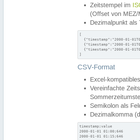
Zeitstempel im
IS
(Offset von MEZ
Dezimalpunkt als
[

  {"timestamp":"2000-01-01T0
  {"timestamp":"2000-01-01T0
  {"timestamp":"2000-01-01T0
]
CSV-Format
Excel-kompatibles
Vereinfachte Zeit
Sommerzeitumstel
Semikolon als Fel
Dezimalkomma (de
timestamp;value

2000-01-01 01:00;646

2000-01-01 01:15;646
