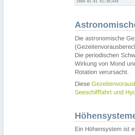
2000-01-01 01:30;645
Astronomische
Die astronomische Gez
(Gezeitenvorausberec
Die periodischen Schw
Wirkung von Mond und
Rotation verursacht.
Diese
Gezeitenvorau
Seeschifffahrt und Hy
Höhensystem
Ein Höhensystem ist e