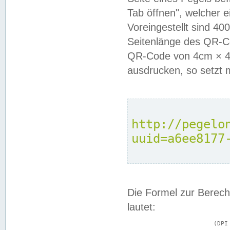
Tab öffnen", welcher 
Voreingestellt sind 4
Seitenlänge des QR-C
QR-Code von 4cm × 4c
ausdrucken, so setzt 
http://pegelo
uuid=a6ee8177
Die Formel zur Berech
lautet:
			(DPI × Druckkantenlänge in cm) ÷ 2,54 = Kantenlänge in Pixel
