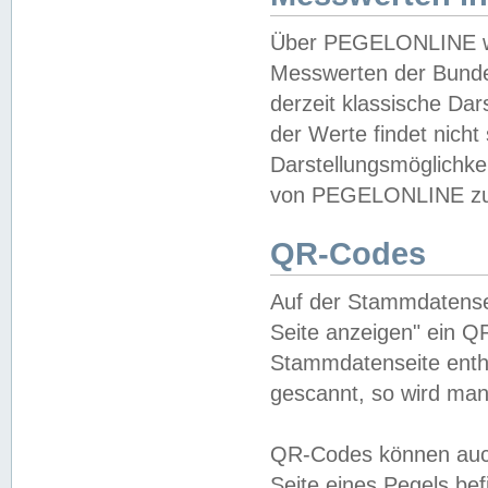
Über PEGELONLINE wer
Messwerten der Bundes
derzeit klassische Da
der Werte findet nicht 
Darstellungsmöglichkei
von PEGELONLINE zu 
QR-Codes
Auf der Stammdatensei
Seite anzeigen" ein Q
Stammdatenseite enthä
gescannt, so wird man
QR-Codes können auc
Seite eines Pegels be