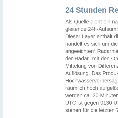
24 Stunden R
Als Quelle dient ein n
gleitende 24h-Aufsum
Dieser Layer enthält
handelt es sich um di
angeeichten“ Radarnie
der Radar- mit den O
Mittelung von Differe
Auflösung. Das Produk
Hochwasservorhersagez
räumlich hoch aufgelö
werden ca. 30 Minuten
UTC ist gegen 0130 UTC
stehen für die letzten