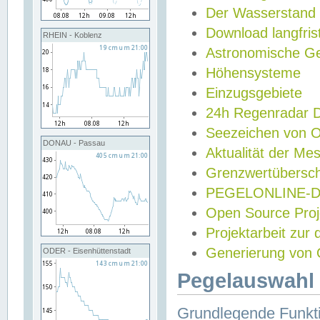
Der Wasserstand
Download langfris
RHEIN - Koblenz
Astronomische Gez
Höhensysteme
Einzugsgebiete
24h Regenradar
Seezeichen von 
DONAU - Passau
Aktualität der Me
Grenzwertübersch
PEGELONLINE-Di
Open Source Projek
Projektarbeit zur
Generierung von 
ODER - Eisenhüttenstadt
Pegelauswahl 
Grundlegende Funkti