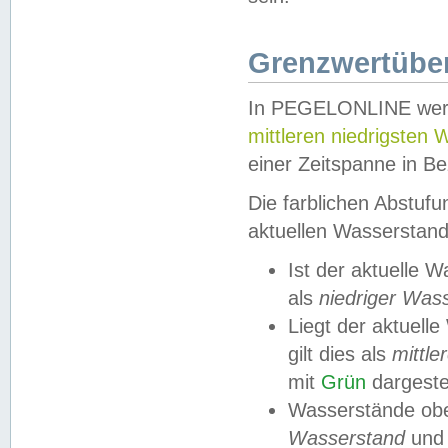
Grenzwertüber
In PEGELONLINE werde
mittleren niedrigsten
einer Zeitspanne in Be
Die farblichen Abstuf
aktuellen Wasserstand
Ist der aktuelle 
als
niedriger Was
Liegt der aktue
gilt dies als
mittle
mit
Grün
dargestel
Wasserstände obe
Wasserstand
und