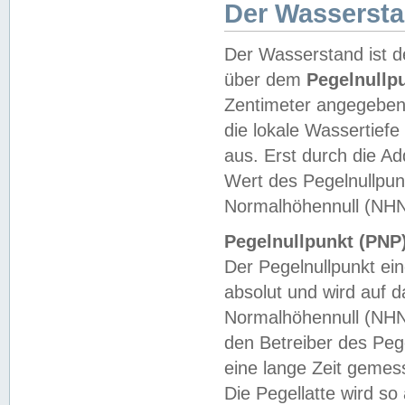
Der Wasserst
Der Wasserstand ist d
über dem
Pegelnullp
Zentimeter angegeben
die lokale Wassertie
aus. Erst durch die A
Wert des Pegelnullpun
Normalhöhennull (NHN
Pegelnullpunkt (PNP)
Der Pegelnullpunkt ei
absolut und wird auf
Normalhöhennull (NHN
den Betreiber des Pege
eine lange Zeit geme
Die Pegellatte wird s