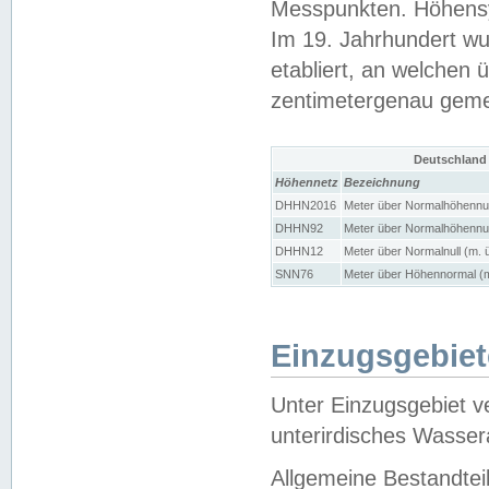
Messpunkten. Höhensy
Im 19. Jahrhundert wu
etabliert, an welchen 
zentimetergenau gem
Deutschland
Höhennetz
Bezeichnung
DHHN2016
Meter über Normalhöhennul
DHHN92
Meter über Normalhöhennul
DHHN12
Meter über Normalnull (m. 
SNN76
Meter über Höhennormal (m
Einzugsgebiet
Unter Einzugsgebiet v
unterirdisches Wasser
Allgemeine Bestandtei