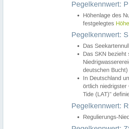
Pegelkennwert: 
Höhenlage des Nul
festgelegtes
Höhe
Pegelkennwert: 
Das Seekartennull
Das SKN bezieht s
Niedrigwassererei
deutschen Bucht) 
In Deutschland un
örtlich niedrigst
Tide (LAT)" definie
Pegelkennwert:
Regulierungs-Nie
Pegelkennwert: Z