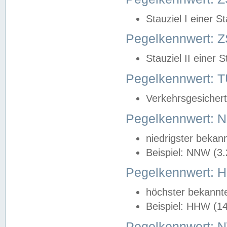
Stauziel I einer S
Pegelkennwert: Z
Stauziel II einer 
Pegelkennwert:
Verkehrsgesichert
Pegelkennwert:
niedrigster bekan
Beispiel: NNW (3
Pegelkennwert:
höchster bekannt
Beispiel: HHW (1
Pegelkennwert: 