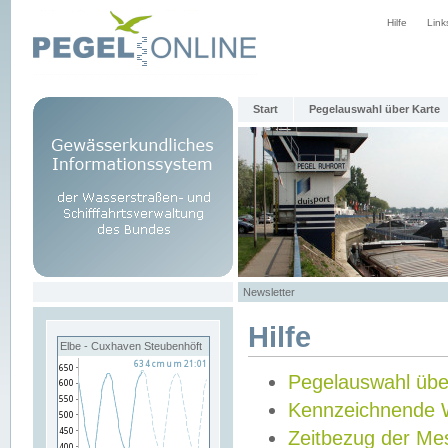
Hilfe
Link
Start
Pegelauswahl über Karte
Newsletter
Hilfe
Elbe - Cuxhaven Steubenhöft
Pegelauswahl übe
Kennzeichnende 
Zeitbezug der Me