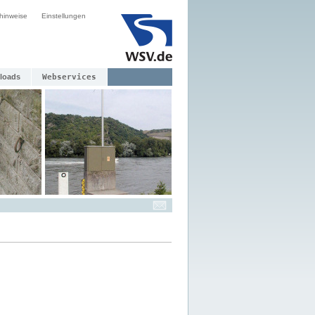
hinweise
Einstellungen
loads
Webservices