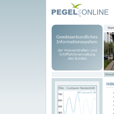
Start
Newsle
Hilf
Elbe - Cuxhaven Steubenhöft