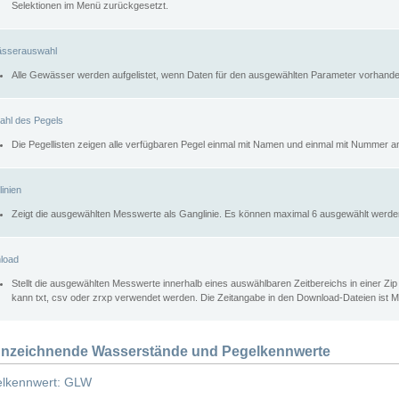
Selektionen im Menü zurückgesetzt.
sserauswahl
Alle Gewässer werden aufgelistet, wenn Daten für den ausgewählten Parameter vorhande
ahl des Pegels
Die Pegellisten zeigen alle verfügbaren Pegel einmal mit Namen und einmal mit Nummer a
inien
Zeigt die ausgewählten Messwerte als Ganglinie. Es können maximal 6 ausgewählt werde
load
Stellt die ausgewählten Messwerte innerhalb eines auswählbaren Zeitbereichs in einer Zi
kann txt, csv oder zrxp verwendet werden. Die Zeitangabe in den Download-Dateien ist 
nzeichnende Wasserstände und Pegelkennwerte
lkennwert: GLW