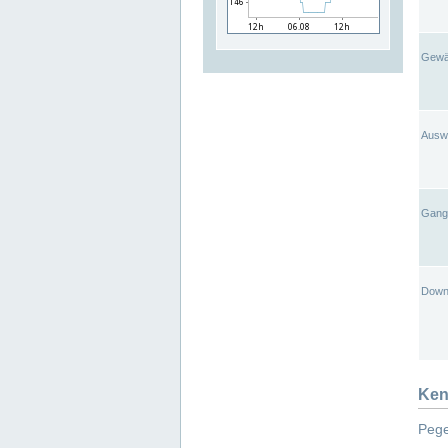
Gewä
Ausw
Gangl
Down
Ken
Pege