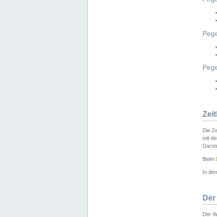
Pege
Peg
Zei
Die Ze
mit d
Darst
Beim
In de
Der
Der W