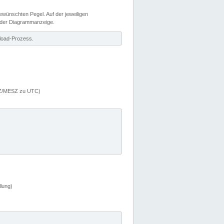
wünschten Pegel. Auf der jeweiligen
 der Diagrammanzeige.
load-Prozess.
MEZ/MESZ zu UTC)
lung)