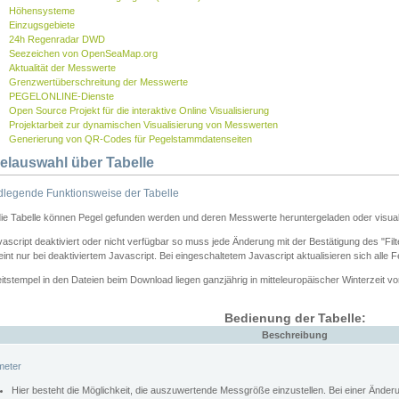
Höhensysteme
Einzugsgebiete
24h Regenradar DWD
Seezeichen von OpenSeaMap.org
Aktualität der Messwerte
Grenzwertüberschreitung der Messwerte
PEGELONLINE-Dienste
Open Source Projekt für die interaktive Online Visualisierung
Projektarbeit zur dynamischen Visualisierung von Messwerten
Generierung von QR-Codes für Pegelstammdatenseiten
elauswahl über Tabelle
legende Funktionsweise der Tabelle
die Tabelle können Pegel gefunden werden und deren Messwerte heruntergeladen oder visuali
vascript deaktiviert oder nicht verfügbar so muss jede Änderung mit der Bestätigung des "Filt
int nur bei deaktiviertem Javascript. Bei eingeschaltetem Javascript aktualisieren sich alle 
itstempel in den Dateien beim Download liegen ganzjährig in mitteleuropäischer Winterzeit vo
Bedienung der Tabelle:
Beschreibung
meter
Hier besteht die Möglichkeit, die auszuwertende Messgröße einzustellen. Bei einer Ände