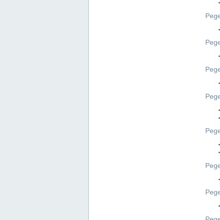
Pege
Pege
Peg
Pege
Pege
Pege
Pege
Peg