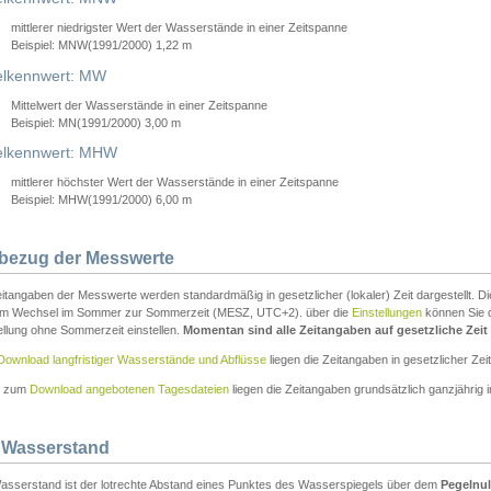
mittlerer niedrigster Wert der Wasserstände in einer Zeitspanne
Beispiel: MNW(1991/2000) 1,22 m
lkennwert: MW
Mittelwert der Wasserstände in einer Zeitspanne
Beispiel: MN(1991/2000) 3,00 m
elkennwert: MHW
mittlerer höchster Wert der Wasserstände in einer Zeitspanne
Beispiel: MHW(1991/2000) 6,00 m
tbezug der Messwerte
itangaben der Messwerte werden standardmäßig in gesetzlicher (lokaler) Zeit dargestellt. D
em Wechsel im Sommer zur Sommerzeit (MESZ, UTC+2). über die
Einstellungen
können Sie d
ellung ohne Sommerzeit einstellen.
Momentan sind alle Zeitangaben auf gesetzliche Zeit e
Download langfristiger Wasserstände und Abflüsse
liegen die Zeitangaben in gesetzlicher Zeit
n zum
Download angebotenen Tagesdateien
liegen die Zeitangaben grundsätzlich ganzjährig in
 Wasserstand
asserstand ist der lotrechte Abstand eines Punktes des Wasserspiegels über dem
Pegelnul