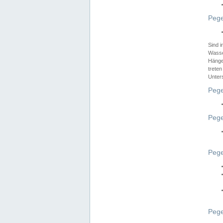
Pege
Sind 
Wasser
Hänge
treten
Unter
Pege
Pege
Pege
Pege