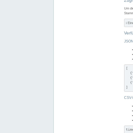
Zugr
Um di
Stamm
ℹ️ Ei
Verf
JSON
[

  {
  {
  {
]
CSV-
tim