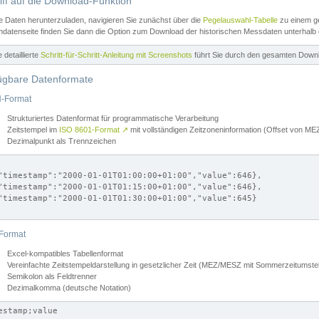
iff auf die Download-Funktion
e Daten herunterzuladen, navigieren Sie zunächst über die
Pegelauswahl-Tabelle
zu einem ge
datenseite finden Sie dann die Option zum Download der historischen Messdaten unterhalb
ne detaillierte
Schritt-für-Schritt-Anleitung mit Screenshots
führt Sie durch den gesamten Down
ügbare Datenformate
-Format
Strukturiertes Datenformat für programmatische Verarbeitung
Zeitstempel im
ISO 8601-Format
↗
mit vollständigen Zeitzoneninformation (Offset von 
Dezimalpunkt als Trennzeichen
"timestamp":"2000-01-01T01:00:00+01:00","value":646},

"timestamp":"2000-01-01T01:15:00+01:00","value":646},

"timestamp":"2000-01-01T01:30:00+01:00","value":645}

Format
Excel-kompatibles Tabellenformat
Vereinfachte Zeitstempeldarstellung in gesetzlicher Zeit (MEZ/MESZ mit Sommerzeitumstel
Semikolon als Feldtrenner
Dezimalkomma (deutsche Notation)
estamp;value
