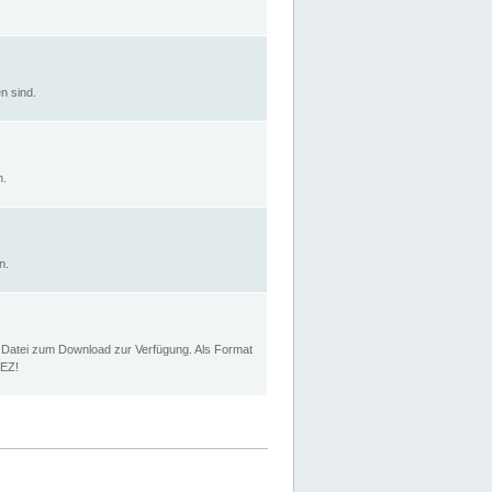
n sind.
n.
n.
p Datei zum Download zur Verfügung. Als Format
MEZ!