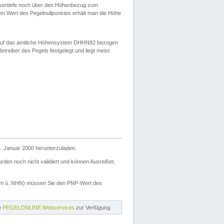
ssertiefe noch über den Höhenbezug zum
en Wert des Pegelnullpunktes erhält man die Höhe
d auf das amtliche Höhensystem DHHN92 bezogen
reiber des Pegels festgelegt und liegt meist
. Januar 2000 herunterzuladen.
den noch nicht validiert und können Ausreißer,
(m ü. NHN) müssen Sie den PNP-Wert des
ie
PEGELONLINE Webservices
zur Verfügung.