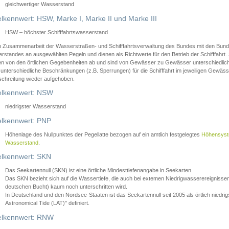
gleichwertiger Wasserstand
lkennwert: HSW, Marke I, Marke II und Marke III
HSW – höchster Schifffahrtswasserstand
in Zusammenarbeit der Wasserstraßen- und Schifffahrtsverwaltung des Bundes mit den Bund
standes an ausgewählten Pegeln und dienen als Richtwerte für den Betrieb der Schifffahrt. 
n von den örtlichen Gegebenheiten ab und sind von Gewässer zu Gewässer unterschiedlich
 unterschiedliche Beschränkungen (z.B. Sperrungen) für die Schifffahrt im jeweiligen Gewäss
schreitung wieder aufgehoben.
lkennwert: NSW
niedrigster Wasserstand
lkennwert: PNP
Höhenlage des Nullpunktes der Pegellatte bezogen auf ein amtlich festgelegtes
Höhensys
Wasserstand
.
lkennwert: SKN
Das Seekartennull (SKN) ist eine örtliche Mindesttiefenangabe in Seekarten.
Das SKN bezieht sich auf die Wassertiefe, die auch bei extemen Niedrigwasserereignissen
deutschen Bucht) kaum noch unterschritten wird.
In Deutschland und den Nordsee-Staaten ist das Seekartennull seit 2005 als örtlich nie
Astronomical Tide (LAT)" definiert.
lkennwert: RNW