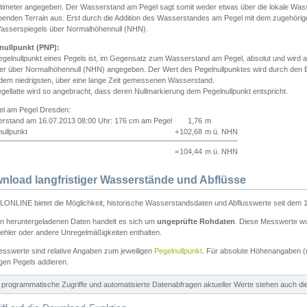
ntimeter angegeben. Der Wasserstand am Pegel sagt somit weder etwas über die lokale Wa
enden Terrain aus. Erst durch die Addition des Wasserstandes am Pegel mit dem zugehörig
asserspiegels über Normalhöhennull (NHN).
nullpunkt (PNP):
egelnullpunkt eines Pegels ist, im Gegensatz zum Wasserstand am Pegel, absolut und wir
ter über Normalhöhennull (NHN) angegeben. Der Wert des Pegelnullpunktes wird durch den Bet
 dem niedrigsten, über eine lange Zeit gemessenen Wasserstand.
gellatte wird so angebracht, dass deren Nullmarkierung dem Pegelnullpunkt entspricht.
iel am Pegel Dresden:
rstand am 16.07.2013 08:00 Uhr: 176 cm am Pegel
1,76
m
ullpunkt
+
102,68
m ü. NHN
=
104,44
m ü. NHN
nload langfristiger Wasserstände und Abflüsse
ONLINE bietet die Möglichkeit, historische Wasserstandsdaten und Abflusswerte seit dem 1
en heruntergeladenen Daten handelt es sich um
ungeprüfte Rohdaten
. Diese Messwerte wur
ehler oder andere Unregelmäßigkeiten enthalten.
esswerte sind relative Angaben zum jeweiligen
Pegelnullpunkt
. Für absolute Höhenangaben 
igen Pegels addieren.
ür programmatische Zugriffe und automatisierte Datenabfragen aktueller Werte stehen auch d