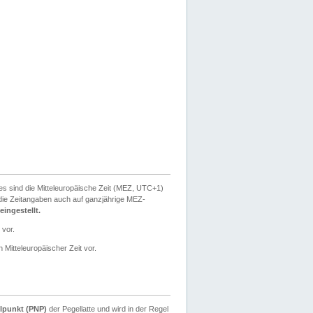
ies sind die Mitteleuropäische Zeit (MEZ, UTC+1)
ie Zeitangaben auch auf ganzjährige MEZ-
ingestellt.
 vor.
 Mitteleuropäischer Zeit vor.
lpunkt (PNP)
der Pegellatte und wird in der Regel