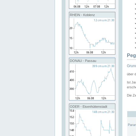
RHEIN - Koblenz
Peg
DONAU - Passau
Grund
über 
Ist Ja
ersche
Die Ze
ODER - Eisenhüttenstadt
Para