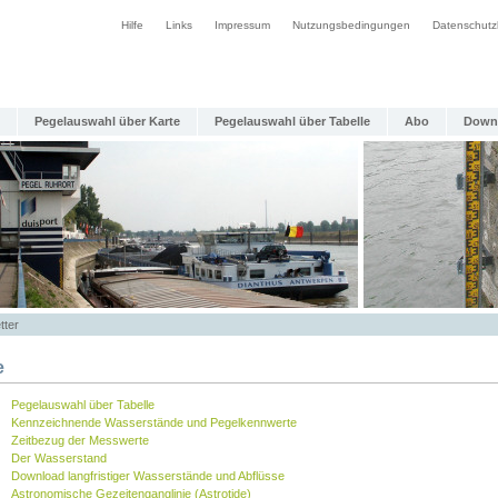
Hilfe
Links
Impressum
Nutzungsbedingungen
Datenschutz
Pegelauswahl über Karte
Pegelauswahl über Tabelle
Abo
Down
tter
e
Pegelauswahl über Tabelle
Kennzeichnende Wasserstände und Pegelkennwerte
Zeitbezug der Messwerte
Der Wasserstand
Download langfristiger Wasserstände und Abflüsse
Astronomische Gezeitenganglinie (Astrotide)