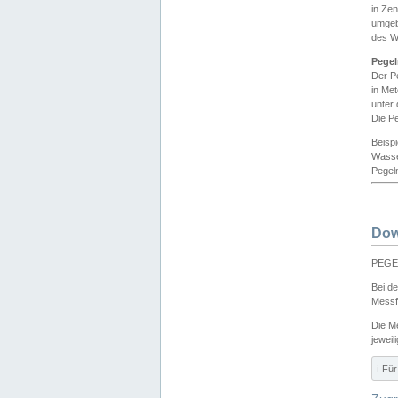
in Ze
umgeb
des W
Pegel
Der P
in Me
unter
Die Pe
Beisp
Wasse
Pegeln
Dow
PEGEL
Bei d
Messf
Die M
jeweil
ℹ️ F