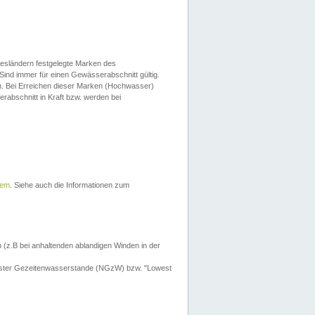
esländern festgelegte Marken des
Sind immer für einen Gewässerabschnitt gültig.
. Bei Erreichen dieser Marken (Hochwasser)
erabschnitt in Kraft bzw. werden bei
tem
. Siehe auch die Informationen zum
 (z.B bei anhaltenden ablandigen Winden in der
drigster Gezeitenwasserstande (NGzW) bzw. "Lowest