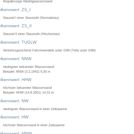
Regulierungs-Niedrigwasserstand
lkennwert: ZS_I
Stauziel I einer Staustufe (Normalstau)
lkennwert: ZS_II
Stauziel II einer Staustufe (Höchststau)
elkennwert: TUGLW
Verkehrsgesicherte Fahrrinnentiefe unter GlW (Tiefe unter GlW)
lkennwert: NNW
niedrigster bekannter Wasserstand
Beispiel: NNW (3.2.1942) 9,30 m
lkennwert: HHW
höchster bekannter Wasserstand
Beispiel: HHW (14.8.2001) 14,31 m
lkennwert: NW
niedrigster Wasserstand in einer Zeitspanne
lkennwert: HW
höchster Wasserstand in einer Zeitspanne
elkennwert: MNW