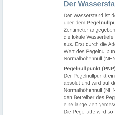
Der Wasserst
Der Wasserstand ist d
über dem
Pegelnullp
Zentimeter angegeben
die lokale Wassertie
aus. Erst durch die A
Wert des Pegelnullpun
Normalhöhennull (NHN
Pegelnullpunkt (PNP)
Der Pegelnullpunkt ei
absolut und wird auf
Normalhöhennull (NHN
den Betreiber des Pege
eine lange Zeit geme
Die Pegellatte wird s