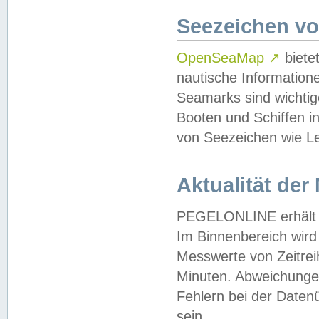
Seezeichen v
OpenSeaMap
↗
biete
nautische Information
Seamarks sind wichtig
Booten und Schiffen i
von Seezeichen wie Le
Aktualität der
PEGELONLINE erhält u
Im Binnenbereich wird 
Messwerte von Zeitreih
Minuten. Abweichungen
Fehlern bei der Daten
sein.