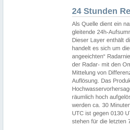
24 Stunden R
Als Quelle dient ein n
gleitende 24h-Aufsum
Dieser Layer enthält
handelt es sich um di
angeeichten“ Radarnie
der Radar- mit den O
Mittelung von Differe
Auflösung. Das Produk
Hochwasservorhersagez
räumlich hoch aufgelö
werden ca. 30 Minuten
UTC ist gegen 0130 UTC
stehen für die letzten