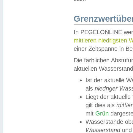
Grenzwertüber
In PEGELONLINE werde
mittleren niedrigsten
einer Zeitspanne in Be
Die farblichen Abstuf
aktuellen Wasserstand
Ist der aktuelle 
als
niedriger Was
Liegt der aktue
gilt dies als
mittle
mit
Grün
dargestel
Wasserstände obe
Wasserstand
und