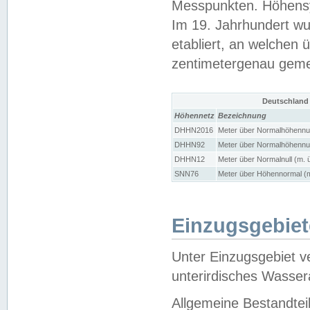
Messpunkten. Höhensy
Im 19. Jahrhundert wu
etabliert, an welchen 
zentimetergenau gem
Deutschland
Höhennetz
Bezeichnung
DHHN2016
Meter über Normalhöhennul
DHHN92
Meter über Normalhöhennul
DHHN12
Meter über Normalnull (m. 
SNN76
Meter über Höhennormal (m
Einzugsgebiet
Unter Einzugsgebiet v
unterirdisches Wasser
Allgemeine Bestandtei