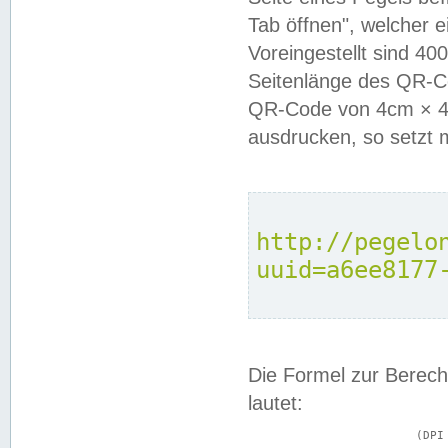
Tab öffnen", welcher 
Voreingestellt sind 4
Seitenlänge des QR-C
QR-Code von 4cm × 4c
ausdrucken, so setzt 
http://pegelo
uuid=a6ee8177
Die Formel zur Berech
lautet:
			(DPI × Druckkantenlänge in cm) ÷ 2,54 = Kantenlänge in Pixel
