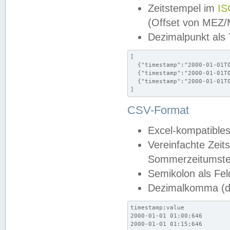
Zeitstempel im
IS
(Offset von MEZ
Dezimalpunkt als
[

  {"timestamp":"2000-01-01T0
  {"timestamp":"2000-01-01T0
  {"timestamp":"2000-01-01T0
]
CSV-Format
Excel-kompatibles
Vereinfachte Zeit
Sommerzeitumstel
Semikolon als Fel
Dezimalkomma (de
timestamp;value

2000-01-01 01:00;646

2000-01-01 01:15;646
