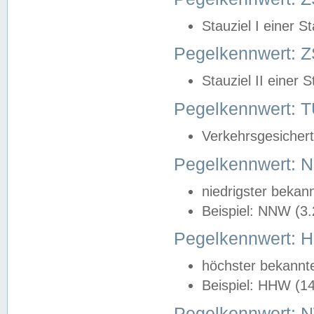
Stauziel I einer S
Pegelkennwert: Z
Stauziel II einer 
Pegelkennwert:
Verkehrsgesichert
Pegelkennwert:
niedrigster bekan
Beispiel: NNW (3
Pegelkennwert:
höchster bekannt
Beispiel: HHW (1
Pegelkennwert: 