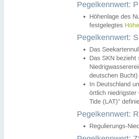
Pegelkennwert: 
Höhenlage des Nul
festgelegtes
Höhe
Pegelkennwert: 
Das Seekartennull
Das SKN bezieht s
Niedrigwassererei
deutschen Bucht) 
In Deutschland un
örtlich niedrigst
Tide (LAT)" definie
Pegelkennwert:
Regulierungs-Nie
Pegelkennwert: Z