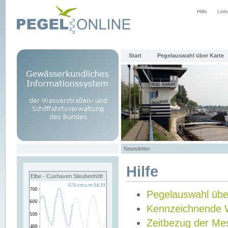
Hilfe
Link
Start
Pegelauswahl über Karte
Newsletter
Hilfe
Elbe - Cuxhaven Steubenhöft
Pegelauswahl übe
Kennzeichnende 
Zeitbezug der Me