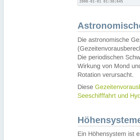
2000-01-01 01:30;645
Astronomische
Die astronomische Gez
(Gezeitenvorausberec
Die periodischen Schw
Wirkung von Mond und
Rotation verursacht.
Diese
Gezeitenvorau
Seeschifffahrt und Hy
Höhensystem
Ein Höhensystem ist e