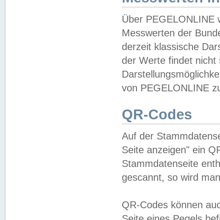
Über PEGELONLINE wer
Messwerten der Bundes
derzeit klassische Da
der Werte findet nicht 
Darstellungsmöglichkei
von PEGELONLINE zu 
QR-Codes
Auf der Stammdatensei
Seite anzeigen" ein Q
Stammdatenseite enthä
gescannt, so wird man
QR-Codes können auc
Seite eines Pegels be