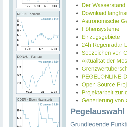
Der Wasserstand
Download langfris
RHEIN - Koblenz
Astronomische Gez
Höhensysteme
Einzugsgebiete
24h Regenradar
Seezeichen von 
DONAU - Passau
Aktualität der Me
Grenzwertübersch
PEGELONLINE-Di
Open Source Projek
Projektarbeit zur
Generierung von 
ODER - Eisenhüttenstadt
Pegelauswahl 
Grundlegende Funkti