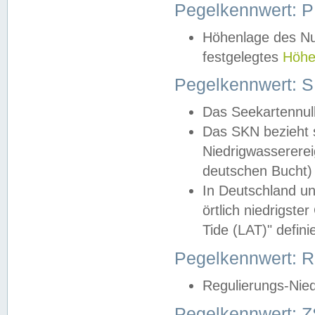
Pegelkennwert: 
Höhenlage des Nul
festgelegtes
Höhe
Pegelkennwert: 
Das Seekartennull
Das SKN bezieht s
Niedrigwassererei
deutschen Bucht) 
In Deutschland un
örtlich niedrigst
Tide (LAT)" definie
Pegelkennwert:
Regulierungs-Nie
Pegelkennwert: Z