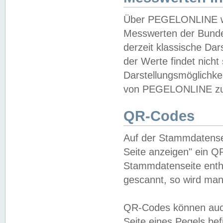
Über PEGELONLINE wer
Messwerten der Bundes
derzeit klassische Da
der Werte findet nicht 
Darstellungsmöglichkei
von PEGELONLINE zu 
QR-Codes
Auf der Stammdatensei
Seite anzeigen" ein Q
Stammdatenseite enthä
gescannt, so wird man
QR-Codes können auc
Seite eines Pegels be