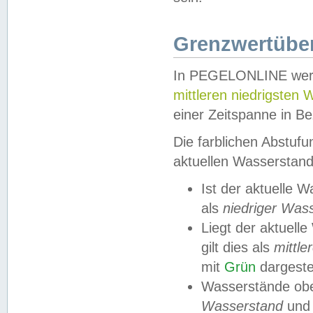
Grenzwertüber
In PEGELONLINE werde
mittleren niedrigsten
einer Zeitspanne in Be
Die farblichen Abstuf
aktuellen Wasserstand
Ist der aktuelle 
als
niedriger Was
Liegt der aktue
gilt dies als
mittle
mit
Grün
dargestel
Wasserstände obe
Wasserstand
und