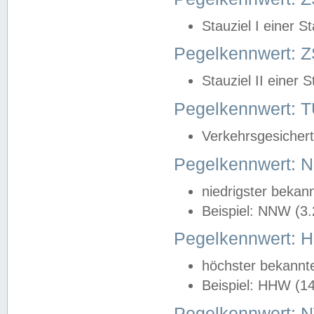
Stauziel I einer S
Pegelkennwert: Z
Stauziel II einer 
Pegelkennwert:
Verkehrsgesichert
Pegelkennwert:
niedrigster bekan
Beispiel: NNW (3
Pegelkennwert:
höchster bekannt
Beispiel: HHW (1
Pegelkennwert: 