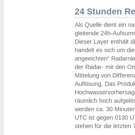
24 Stunden R
Als Quelle dient ein n
gleitende 24h-Aufsum
Dieser Layer enthält
handelt es sich um di
angeeichten“ Radarnie
der Radar- mit den O
Mittelung von Differe
Auflösung. Das Produk
Hochwasservorhersagez
räumlich hoch aufgelö
werden ca. 30 Minuten
UTC ist gegen 0130 UTC
stehen für die letzten