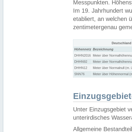
Messpunkten. Höhensy
Im 19. Jahrhundert wu
etabliert, an welchen 
zentimetergenau gem
Deutschland
Höhennetz
Bezeichnung
DHHN2016
Meter über Normalhöhennul
DHHN92
Meter über Normalhöhennul
DHHN12
Meter über Normalnull (m. 
SNN76
Meter über Höhennormal (m
Einzugsgebiet
Unter Einzugsgebiet v
unterirdisches Wasser
Allgemeine Bestandtei