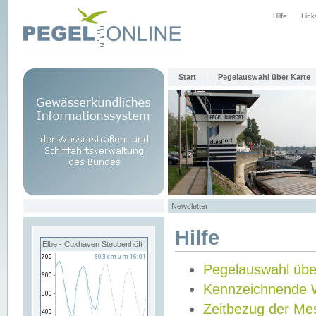
Hilfe
Link
Start
Pegelauswahl über Karte
Newsletter
Hilfe
Elbe - Cuxhaven Steubenhöft
Pegelauswahl übe
Kennzeichnende 
Zeitbezug der Me