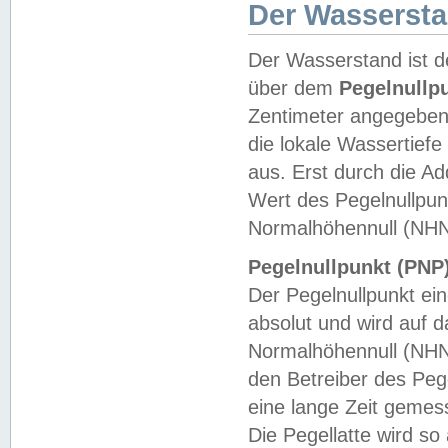
Der Wasserst
Der Wasserstand ist d
über dem
Pegelnullp
Zentimeter angegeben
die lokale Wassertie
aus. Erst durch die A
Wert des Pegelnullpun
Normalhöhennull (NHN
Pegelnullpunkt (PNP)
Der Pegelnullpunkt ei
absolut und wird auf
Normalhöhennull (NHN
den Betreiber des Pege
eine lange Zeit geme
Die Pegellatte wird s