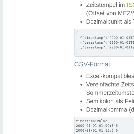
Zeitstempel im
IS
(Offset von MEZ
Dezimalpunkt als
[

  {"timestamp":"2000-01-01T0
  {"timestamp":"2000-01-01T0
  {"timestamp":"2000-01-01T0
]
CSV-Format
Excel-kompatibles
Vereinfachte Zeit
Sommerzeitumstel
Semikolon als Fel
Dezimalkomma (de
timestamp;value

2000-01-01 01:00;646

2000-01-01 01:15;646
