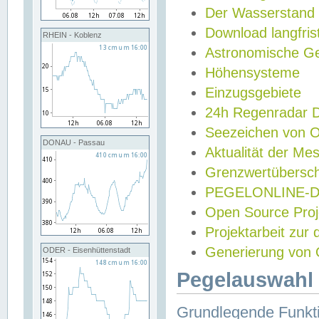
Der Wasserstand
Download langfris
RHEIN - Koblenz
Astronomische Gez
Höhensysteme
Einzugsgebiete
24h Regenradar
Seezeichen von 
DONAU - Passau
Aktualität der Me
Grenzwertübersch
PEGELONLINE-Di
Open Source Projek
Projektarbeit zur
Generierung von 
ODER - Eisenhüttenstadt
Pegelauswahl 
Grundlegende Funkti