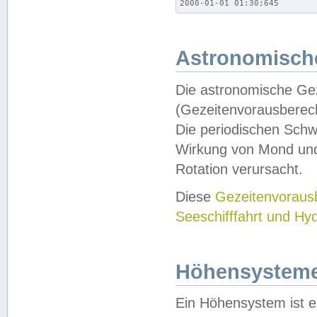
2000-01-01 01:30;645
Astronomische
Die astronomische Gez
(Gezeitenvorausberec
Die periodischen Schw
Wirkung von Mond und
Rotation verursacht.
Diese
Gezeitenvorau
Seeschifffahrt und Hy
Höhensystem
Ein Höhensystem ist e