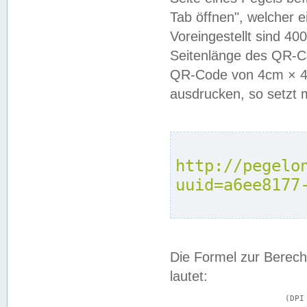
Tab öffnen", welcher 
Voreingestellt sind 4
Seitenlänge des QR-C
QR-Code von 4cm × 4c
ausdrucken, so setzt 
http://pegelo
uuid=a6ee8177
Die Formel zur Berech
lautet:
			(DPI × Druckkantenlänge in cm) ÷ 2,54 = Kantenlänge in Pixel
