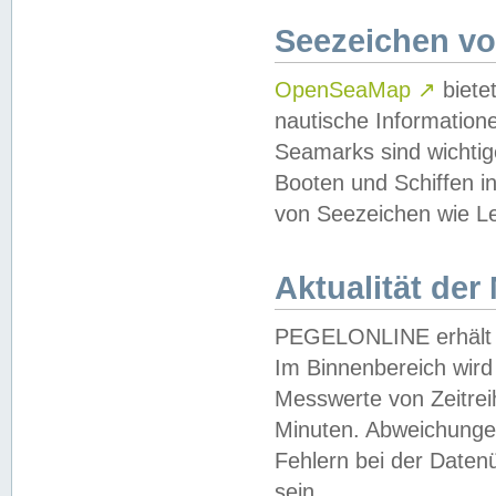
Seezeichen v
OpenSeaMap
↗
biete
nautische Information
Seamarks sind wichtig
Booten und Schiffen i
von Seezeichen wie Le
Aktualität der
PEGELONLINE erhält u
Im Binnenbereich wird 
Messwerte von Zeitreih
Minuten. Abweichungen
Fehlern bei der Daten
sein.