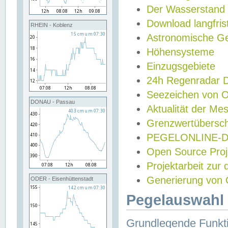
Der Wasserstand
Download langfris
RHEIN - Koblenz
Astronomische Gez
Höhensysteme
Einzugsgebiete
24h Regenradar
Seezeichen von 
DONAU - Passau
Aktualität der Me
Grenzwertübersch
PEGELONLINE-Di
Open Source Projek
Projektarbeit zur
Generierung von 
ODER - Eisenhüttenstadt
Pegelauswahl 
Grundlegende Funkti