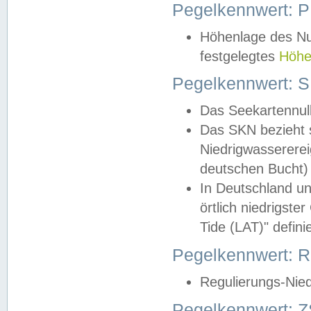
Pegelkennwert: 
Höhenlage des Nul
festgelegtes
Höhe
Pegelkennwert: 
Das Seekartennull
Das SKN bezieht s
Niedrigwassererei
deutschen Bucht) 
In Deutschland un
örtlich niedrigst
Tide (LAT)" definie
Pegelkennwert:
Regulierungs-Nie
Pegelkennwert: Z