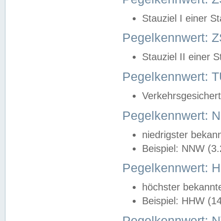
Stauziel I einer S
Pegelkennwert: Z
Stauziel II einer 
Pegelkennwert:
Verkehrsgesichert
Pegelkennwert:
niedrigster bekan
Beispiel: NNW (3
Pegelkennwert:
höchster bekannt
Beispiel: HHW (1
Pegelkennwert: 