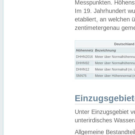
Messpunkten. Höhensy
Im 19. Jahrhundert wu
etabliert, an welchen 
zentimetergenau gem
Deutschland
Höhennetz
Bezeichnung
DHHN2016
Meter über Normalhöhennul
DHHN92
Meter über Normalhöhennul
DHHN12
Meter über Normalnull (m. 
SNN76
Meter über Höhennormal (m
Einzugsgebiet
Unter Einzugsgebiet v
unterirdisches Wasser
Allgemeine Bestandtei