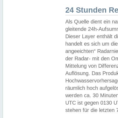
24 Stunden R
Als Quelle dient ein n
gleitende 24h-Aufsum
Dieser Layer enthält
handelt es sich um di
angeeichten“ Radarnie
der Radar- mit den O
Mittelung von Differe
Auflösung. Das Produk
Hochwasservorhersagez
räumlich hoch aufgelö
werden ca. 30 Minuten
UTC ist gegen 0130 UTC
stehen für die letzten