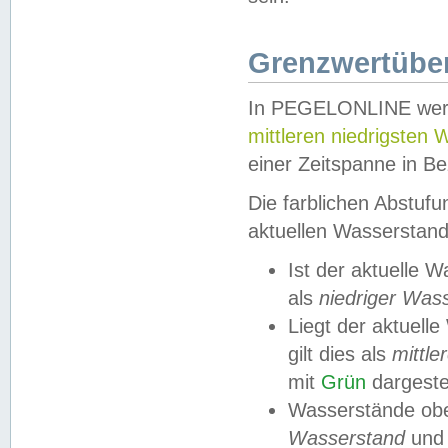
Grenzwertüber
In PEGELONLINE werde
mittleren niedrigsten
einer Zeitspanne in Be
Die farblichen Abstuf
aktuellen Wasserstand
Ist der aktuelle 
als
niedriger Was
Liegt der aktue
gilt dies als
mittle
mit
Grün
dargestel
Wasserstände obe
Wasserstand
und