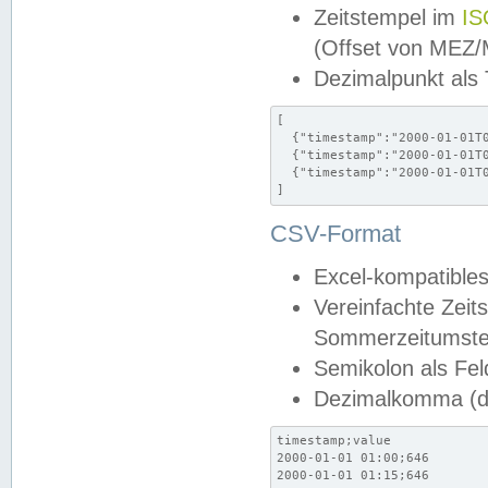
Zeitstempel im
IS
(Offset von MEZ
Dezimalpunkt als
[

  {"timestamp":"2000-01-01T0
  {"timestamp":"2000-01-01T0
  {"timestamp":"2000-01-01T0
]
CSV-Format
Excel-kompatibles
Vereinfachte Zeit
Sommerzeitumstel
Semikolon als Fel
Dezimalkomma (de
timestamp;value

2000-01-01 01:00;646

2000-01-01 01:15;646
