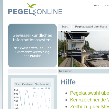
Hilfe
Link
Start
Pegelauswahl über Karte
Newsletter
Hilfe
Elbe - Cuxhaven Steubenhöft
Pegelauswahl übe
Kennzeichnende 
Zeitbezug der Me