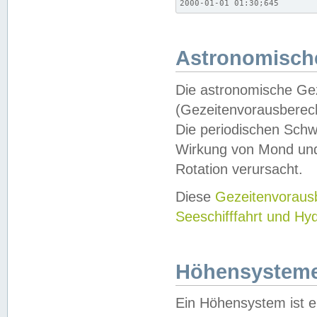
2000-01-01 01:30;645
Astronomische
Die astronomische Gez
(Gezeitenvorausberec
Die periodischen Schw
Wirkung von Mond und
Rotation verursacht.
Diese
Gezeitenvorau
Seeschifffahrt und Hy
Höhensystem
Ein Höhensystem ist e