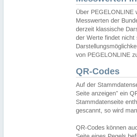
Über PEGELONLINE wer
Messwerten der Bundes
derzeit klassische Da
der Werte findet nicht 
Darstellungsmöglichkei
von PEGELONLINE zu 
QR-Codes
Auf der Stammdatensei
Seite anzeigen" ein Q
Stammdatenseite enthä
gescannt, so wird man
QR-Codes können auc
Seite eines Pegels be