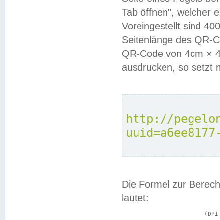
Tab öffnen", welcher 
Voreingestellt sind 4
Seitenlänge des QR-C
QR-Code von 4cm × 4c
ausdrucken, so setzt 
http://pegelo
uuid=a6ee8177
Die Formel zur Berech
lautet:
			(DPI × Druckkantenlänge in cm) ÷ 2,54 = Kantenlänge in Pixel
