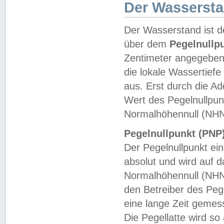
Der Wasserst
Der Wasserstand ist d
über dem
Pegelnullp
Zentimeter angegeben
die lokale Wassertie
aus. Erst durch die A
Wert des Pegelnullpun
Normalhöhennull (NHN
Pegelnullpunkt (PNP)
Der Pegelnullpunkt ei
absolut und wird auf
Normalhöhennull (NHN
den Betreiber des Pege
eine lange Zeit geme
Die Pegellatte wird s