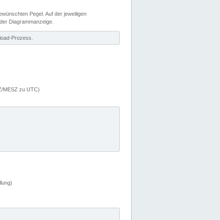
wünschten Pegel. Auf der jeweiligen
 der Diagrammanzeige.
load-Prozess.
MEZ/MESZ zu UTC)
lung)