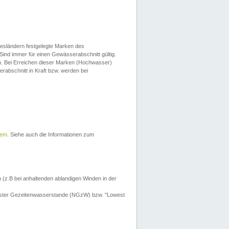
esländern festgelegte Marken des
Sind immer für einen Gewässerabschnitt gültig.
. Bei Erreichen dieser Marken (Hochwasser)
erabschnitt in Kraft bzw. werden bei
tem
. Siehe auch die Informationen zum
 (z.B bei anhaltenden ablandigen Winden in der
drigster Gezeitenwasserstande (NGzW) bzw. "Lowest