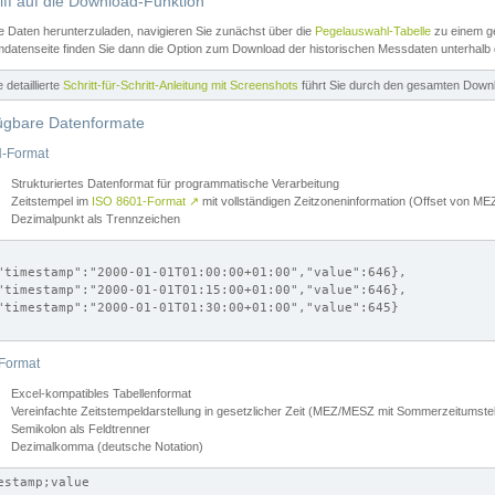
iff auf die Download-Funktion
e Daten herunterzuladen, navigieren Sie zunächst über die
Pegelauswahl-Tabelle
zu einem ge
datenseite finden Sie dann die Option zum Download der historischen Messdaten unterhalb
ne detaillierte
Schritt-für-Schritt-Anleitung mit Screenshots
führt Sie durch den gesamten Down
ügbare Datenformate
-Format
Strukturiertes Datenformat für programmatische Verarbeitung
Zeitstempel im
ISO 8601-Format
↗
mit vollständigen Zeitzoneninformation (Offset von 
Dezimalpunkt als Trennzeichen
"timestamp":"2000-01-01T01:00:00+01:00","value":646},

"timestamp":"2000-01-01T01:15:00+01:00","value":646},

"timestamp":"2000-01-01T01:30:00+01:00","value":645}

Format
Excel-kompatibles Tabellenformat
Vereinfachte Zeitstempeldarstellung in gesetzlicher Zeit (MEZ/MESZ mit Sommerzeitumstel
Semikolon als Feldtrenner
Dezimalkomma (deutsche Notation)
estamp;value
