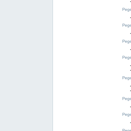
Pege
Pege
Peg
Pege
Pege
Pege
Pege
Peg