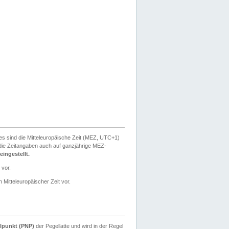
ies sind die Mitteleuropäische Zeit (MEZ, UTC+1)
ie Zeitangaben auch auf ganzjährige MEZ-
ingestellt.
 vor.
 Mitteleuropäischer Zeit vor.
lpunkt (PNP)
der Pegellatte und wird in der Regel