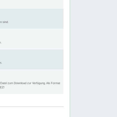
n sind.
n.
n.
p Datei zum Download zur Verfügung. Als Format
MEZ!