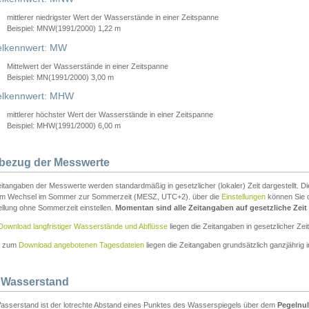
mittlerer niedrigster Wert der Wasserstände in einer Zeitspanne
Beispiel: MNW(1991/2000) 1,22 m
lkennwert: MW
Mittelwert der Wasserstände in einer Zeitspanne
Beispiel: MN(1991/2000) 3,00 m
elkennwert: MHW
mittlerer höchster Wert der Wasserstände in einer Zeitspanne
Beispiel: MHW(1991/2000) 6,00 m
tbezug der Messwerte
itangaben der Messwerte werden standardmäßig in gesetzlicher (lokaler) Zeit dargestellt. D
em Wechsel im Sommer zur Sommerzeit (MESZ, UTC+2). über die
Einstellungen
können Sie d
ellung ohne Sommerzeit einstellen.
Momentan sind alle Zeitangaben auf gesetzliche Zeit e
Download langfristiger Wasserstände und Abflüsse
liegen die Zeitangaben in gesetzlicher Zeit
n zum
Download angebotenen Tagesdateien
liegen die Zeitangaben grundsätzlich ganzjährig in
 Wasserstand
asserstand ist der lotrechte Abstand eines Punktes des Wasserspiegels über dem
Pegelnul