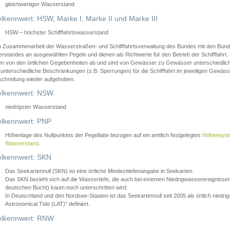
gleichwertiger Wasserstand
lkennwert: HSW, Marke I, Marke II und Marke III
HSW – höchster Schifffahrtswasserstand
in Zusammenarbeit der Wasserstraßen- und Schifffahrtsverwaltung des Bundes mit den Bund
standes an ausgewählten Pegeln und dienen als Richtwerte für den Betrieb der Schifffahrt. 
n von den örtlichen Gegebenheiten ab und sind von Gewässer zu Gewässer unterschiedlich
 unterschiedliche Beschränkungen (z.B. Sperrungen) für die Schifffahrt im jeweiligen Gewäss
schreitung wieder aufgehoben.
lkennwert: NSW
niedrigster Wasserstand
lkennwert: PNP
Höhenlage des Nullpunktes der Pegellatte bezogen auf ein amtlich festgelegtes
Höhensys
Wasserstand
.
lkennwert: SKN
Das Seekartennull (SKN) ist eine örtliche Mindesttiefenangabe in Seekarten.
Das SKN bezieht sich auf die Wassertiefe, die auch bei extemen Niedrigwasserereignissen
deutschen Bucht) kaum noch unterschritten wird.
In Deutschland und den Nordsee-Staaten ist das Seekartennull seit 2005 als örtlich nie
Astronomical Tide (LAT)" definiert.
lkennwert: RNW