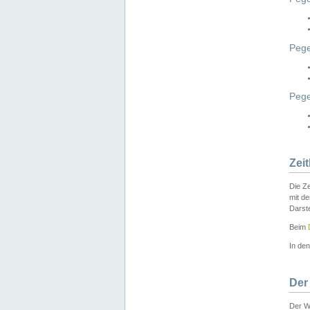
Pege
Peg
Zei
Die Ze
mit d
Darst
Beim
In de
Der
Der W