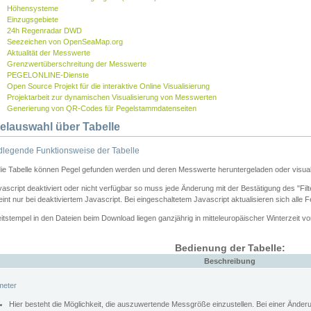
Höhensysteme
Einzugsgebiete
24h Regenradar DWD
Seezeichen von OpenSeaMap.org
Aktualität der Messwerte
Grenzwertüberschreitung der Messwerte
PEGELONLINE-Dienste
Open Source Projekt für die interaktive Online Visualisierung
Projektarbeit zur dynamischen Visualisierung von Messwerten
Generierung von QR-Codes für Pegelstammdatenseiten
elauswahl über Tabelle
legende Funktionsweise der Tabelle
die Tabelle können Pegel gefunden werden und deren Messwerte heruntergeladen oder visuali
vascript deaktiviert oder nicht verfügbar so muss jede Änderung mit der Bestätigung des "Filt
int nur bei deaktiviertem Javascript. Bei eingeschaltetem Javascript aktualisieren sich alle 
itstempel in den Dateien beim Download liegen ganzjährig in mitteleuropäischer Winterzeit vo
Bedienung der Tabelle:
Beschreibung
meter
Hier besteht die Möglichkeit, die auszuwertende Messgröße einzustellen. Bei einer Ände