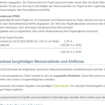
ntimeter angegeben. Der Wasserstand am Pegel sagt somit weder etwas über die lokale Wa
enden Terrain aus. Erst durch die Addition des Wasserstandes am Pegel mit dem zugehörig
asserspiegels über Normalhöhennull (NHN).
nullpunkt (PNP):
egelnullpunkt eines Pegels ist, im Gegensatz zum Wasserstand am Pegel, absolut und wir
ter über Normalhöhennull (NHN) angegeben. Der Wert des Pegelnullpunktes wird durch den Bet
 dem niedrigsten, über eine lange Zeit gemessenen Wasserstand.
gellatte wird so angebracht, dass deren Nullmarkierung dem Pegelnullpunkt entspricht.
iel am Pegel Dresden:
rstand am 16.07.2013 08:00 Uhr: 176 cm am Pegel
1,76
m
ullpunkt
+
102,68
m ü. NHN
=
104,44
m ü. NHN
nload langfristiger Wasserstände und Abflüsse
ONLINE bietet die Möglichkeit, historische Wasserstandsdaten und Abflusswerte seit dem 1
en heruntergeladenen Daten handelt es sich um
ungeprüfte Rohdaten
. Diese Messwerte wur
ehler oder andere Unregelmäßigkeiten enthalten.
esswerte sind relative Angaben zum jeweiligen
Pegelnullpunkt
. Für absolute Höhenangaben 
igen Pegels addieren.
ür programmatische Zugriffe und automatisierte Datenabfragen aktueller Werte stehen auch d