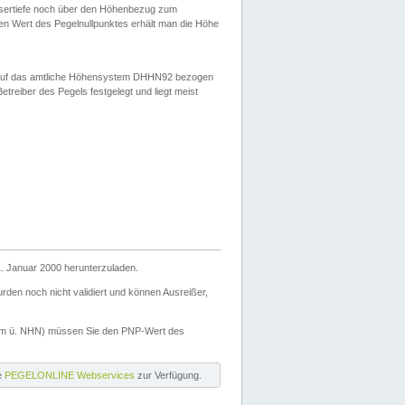
ssertiefe noch über den Höhenbezug zum
en Wert des Pegelnullpunktes erhält man die Höhe
d auf das amtliche Höhensystem DHHN92 bezogen
reiber des Pegels festgelegt und liegt meist
. Januar 2000 herunterzuladen.
den noch nicht validiert und können Ausreißer,
(m ü. NHN) müssen Sie den PNP-Wert des
ie
PEGELONLINE Webservices
zur Verfügung.