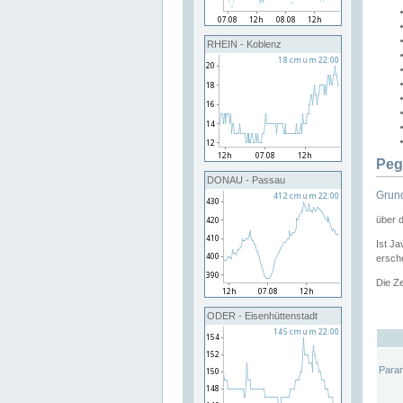
RHEIN - Koblenz
Peg
DONAU - Passau
Grund
über 
Ist Ja
ersche
Die Ze
ODER - Eisenhüttenstadt
Para