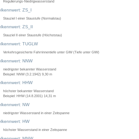
Regulierungs-Niedrigwasserstand
lkennwert: ZS_I
Stauziel I einer Staustufe (Normalstau)
lkennwert: ZS_II
Stauziel II einer Staustufe (Höchststau)
elkennwert: TUGLW
Verkehrsgesicherte Fahrrinnentiefe unter GlW (Tiefe unter GlW)
lkennwert: NNW
niedrigster bekannter Wasserstand
Beispiel: NNW (3.2.1942) 9,30 m
lkennwert: HHW
höchster bekannter Wasserstand
Beispiel: HHW (14.8.2001) 14,31 m
lkennwert: NW
niedrigster Wasserstand in einer Zeitspanne
lkennwert: HW
höchster Wasserstand in einer Zeitspanne
elkennwert: MNW