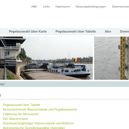
Hilfe
Links
Impressum
Nutzungsbedingungen
Datenschutz
Pegelauswahl über Karte
Pegelauswahl über Tabelle
Abo
Down
tter
e
Pegelauswahl über Tabelle
Kennzeichnende Wasserstände und Pegelkennwerte
Zeitbezug der Messwerte
Der Wasserstand
Download langfristiger Wasserstände und Abflüsse
Astronomische Gezeitenganglinie (Astrotide)