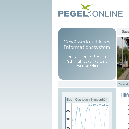
Start
Newsle
Hilf
Elbe - Cuxhaven Steubenhöft