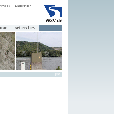
hinweise
Einstellungen
loads
Webservices