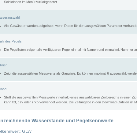
Selektionen im Menü zurückgesetzt.
sserauswahl
Alle Gewässer werden aufgelistet, wenn Daten für den ausgewählten Parameter vorhande
ahl des Pegels
Die Pegellisten zeigen alle verfügbaren Pegel einmal mit Namen und einmal mit Nummer a
inien
Zeigt die ausgewählten Messwerte als Ganglinie. Es können maximal 6 ausgewählt werde
load
Stellt die ausgewählten Messwerte innerhalb eines auswählbaren Zeitbereichs in einer Zi
kann txt, csv oder zrxp verwendet werden. Die Zeitangabe in den Download-Dateien ist 
nzeichnende Wasserstände und Pegelkennwerte
lkennwert: GLW