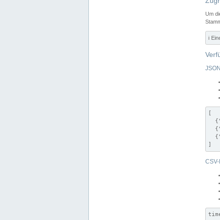
Zugr
Um di
Stamm
ℹ️ Ei
Verf
JSON
[

  {
  {
  {
]
CSV-
tim