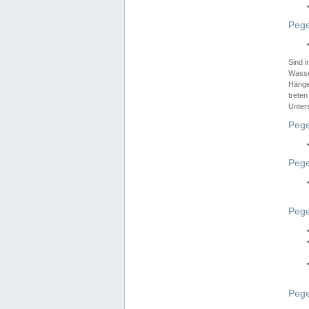
Pege
Sind 
Wasser
Hänge
treten
Unter
Pege
Pege
Pege
Pege