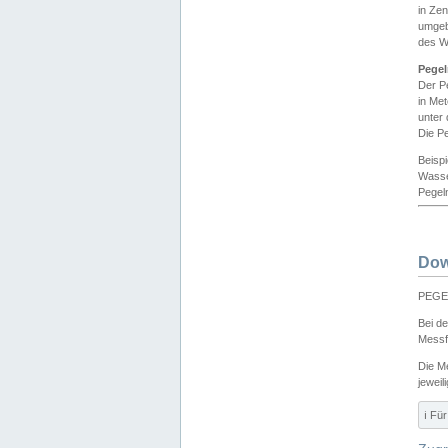
in Ze
umgeb
des W
Pegel
Der P
in Me
unter
Die Pe
Beisp
Wasse
Pegeln
Dow
PEGEL
Bei d
Messf
Die M
jeweil
ℹ️ F