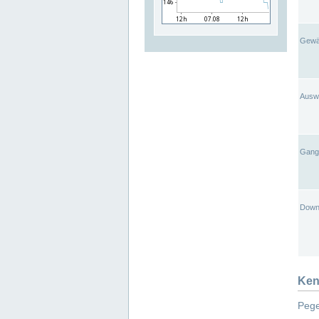
Gewä
Ausw
Gangl
Down
Ken
Pege