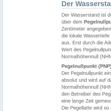
Der Wasserst
Der Wasserstand ist d
über dem
Pegelnullp
Zentimeter angegeben
die lokale Wassertie
aus. Erst durch die A
Wert des Pegelnullpun
Normalhöhennull (NHN
Pegelnullpunkt (PNP)
Der Pegelnullpunkt ei
absolut und wird auf
Normalhöhennull (NHN
den Betreiber des Pege
eine lange Zeit geme
Die Pegellatte wird s