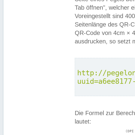
Tab öffnen", welcher 
Voreingestellt sind 4
Seitenlänge des QR-C
QR-Code von 4cm × 4c
ausdrucken, so setzt 
http://pegelo
uuid=a6ee8177
Die Formel zur Berech
lautet:
			(DPI × Druckkantenlänge in cm) ÷ 2,54 = Kantenlänge in Pixel
