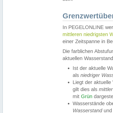
Grenzwertüber
In PEGELONLINE werde
mittleren niedrigsten
einer Zeitspanne in Be
Die farblichen Abstuf
aktuellen Wasserstand
Ist der aktuelle 
als
niedriger Was
Liegt der aktue
gilt dies als
mittle
mit
Grün
dargestel
Wasserstände obe
Wasserstand
und