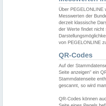
Über PEGELONLINE wer
Messwerten der Bundes
derzeit klassische Da
der Werte findet nicht 
Darstellungsmöglichkei
von PEGELONLINE zu 
QR-Codes
Auf der Stammdatensei
Seite anzeigen" ein Q
Stammdatenseite enthä
gescannt, so wird man
QR-Codes können auc
Seite eines Pegels be