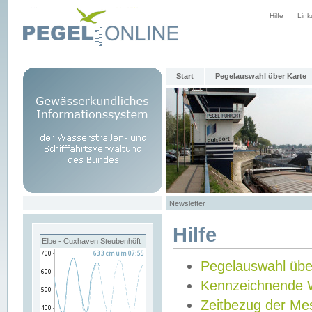
Hilfe
Link
Start
Pegelauswahl über Karte
Newsletter
Hilfe
Elbe - Cuxhaven Steubenhöft
Pegelauswahl übe
Kennzeichnende 
Zeitbezug der Me