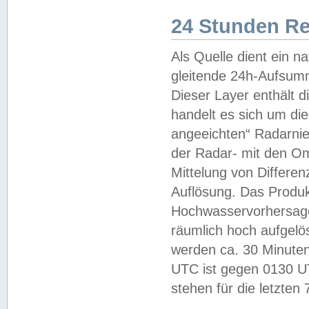
24 Stunden R
Als Quelle dient ein n
gleitende 24h-Aufsum
Dieser Layer enthält
handelt es sich um di
angeeichten“ Radarnie
der Radar- mit den O
Mittelung von Differe
Auflösung. Das Produk
Hochwasservorhersagez
räumlich hoch aufgelö
werden ca. 30 Minuten
UTC ist gegen 0130 UTC
stehen für die letzten