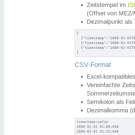
Zeitstempel im
IS
(Offset von MEZ
Dezimalpunkt als
[

  {"timestamp":"2000-01-01T0
  {"timestamp":"2000-01-01T0
  {"timestamp":"2000-01-01T0
]
CSV-Format
Excel-kompatibles
Vereinfachte Zeit
Sommerzeitumstel
Semikolon als Fel
Dezimalkomma (de
timestamp;value

2000-01-01 01:00;646

2000-01-01 01:15;646
