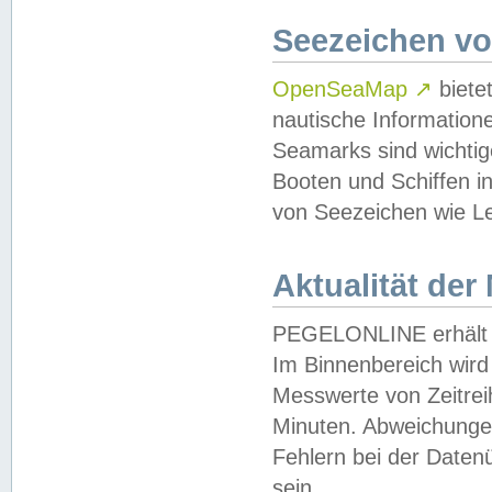
Seezeichen v
OpenSeaMap
↗
biete
nautische Information
Seamarks sind wichtig
Booten und Schiffen i
von Seezeichen wie Le
Aktualität der
PEGELONLINE erhält u
Im Binnenbereich wird 
Messwerte von Zeitreih
Minuten. Abweichungen
Fehlern bei der Daten
sein.