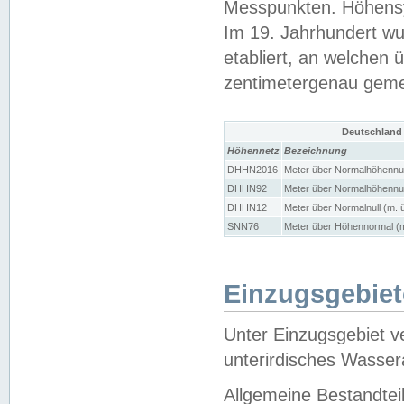
Messpunkten. Höhensy
Im 19. Jahrhundert wu
etabliert, an welchen 
zentimetergenau gem
Deutschland
Höhennetz
Bezeichnung
DHHN2016
Meter über Normalhöhennul
DHHN92
Meter über Normalhöhennul
DHHN12
Meter über Normalnull (m. 
SNN76
Meter über Höhennormal (m
Einzugsgebiet
Unter Einzugsgebiet v
unterirdisches Wasser
Allgemeine Bestandtei