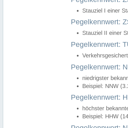
Stauziel I einer S
Pegelkennwert: Z
Stauziel II einer 
Pegelkennwert:
Verkehrsgesichert
Pegelkennwert:
niedrigster bekan
Beispiel: NNW (3
Pegelkennwert:
höchster bekannt
Beispiel: HHW (1
Pegelkennwert: 