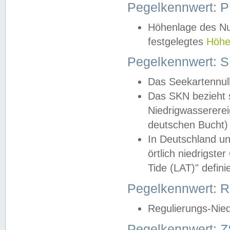
Pegelkennwert: 
Höhenlage des Nul
festgelegtes
Höhe
Pegelkennwert: 
Das Seekartennull
Das SKN bezieht s
Niedrigwassererei
deutschen Bucht) 
In Deutschland un
örtlich niedrigst
Tide (LAT)" definie
Pegelkennwert:
Regulierungs-Nie
Pegelkennwert: Z