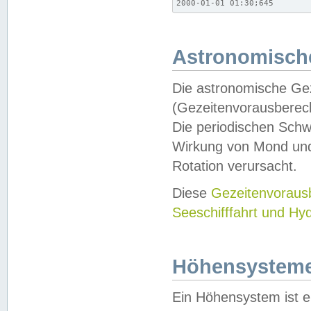
2000-01-01 01:30;645
Astronomische
Die astronomische Gez
(Gezeitenvorausberec
Die periodischen Schw
Wirkung von Mond und
Rotation verursacht.
Diese
Gezeitenvorau
Seeschifffahrt und Hy
Höhensystem
Ein Höhensystem ist e