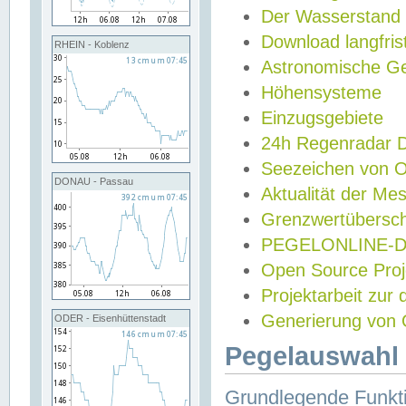
Der Wasserstand
Download langfris
RHEIN - Koblenz
Astronomische Gez
Höhensysteme
Einzugsgebiete
24h Regenradar
Seezeichen von 
DONAU - Passau
Aktualität der Me
Grenzwertübersch
PEGELONLINE-Di
Open Source Projek
Projektarbeit zur
Generierung von 
ODER - Eisenhüttenstadt
Pegelauswahl 
Grundlegende Funkti