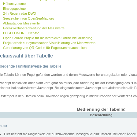
Höhensysteme
Einzugsgebiete
24h Regenradar DWD
Seezeichen von OpenSeaMap.org
Aktualität der Messwerte
Grenzwertüberschreitung der Messwerte
PEGELONLINE-Dienste
Open Source Projekt für die interaktive Online Visualisierung
Projektarbeit zur dynamischen Visualisierung von Messwerten
Generierung von QR-Codes für Pegelstammdatenseiten
elauswahl über Tabelle
legende Funktionsweise der Tabelle
die Tabelle können Pegel gefunden werden und deren Messwerte heruntergeladen oder visuali
vascript deaktiviert oder nicht verfügbar so muss jede Änderung mit der Bestätigung des "Filt
int nur bei deaktiviertem Javascript. Bei eingeschaltetem Javascript aktualisieren sich alle 
itstempel in den Dateien beim Download liegen ganzjährig in mitteleuropäischer Winterzeit vo
Bedienung der Tabelle:
Beschreibung
meter
Hier besteht die Möglichkeit, die auszuwertende Messgröße einzustellen. Bei einer Ände