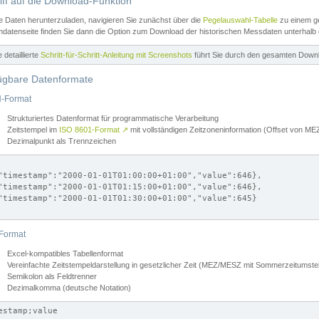
iff auf die Download-Funktion
e Daten herunterzuladen, navigieren Sie zunächst über die
Pegelauswahl-Tabelle
zu einem ge
datenseite finden Sie dann die Option zum Download der historischen Messdaten unterhalb
ne detaillierte
Schritt-für-Schritt-Anleitung mit Screenshots
führt Sie durch den gesamten Down
ügbare Datenformate
-Format
Strukturiertes Datenformat für programmatische Verarbeitung
Zeitstempel im
ISO 8601-Format
↗
mit vollständigen Zeitzoneninformation (Offset von 
Dezimalpunkt als Trennzeichen
"timestamp":"2000-01-01T01:00:00+01:00","value":646},

"timestamp":"2000-01-01T01:15:00+01:00","value":646},

"timestamp":"2000-01-01T01:30:00+01:00","value":645}

Format
Excel-kompatibles Tabellenformat
Vereinfachte Zeitstempeldarstellung in gesetzlicher Zeit (MEZ/MESZ mit Sommerzeitumstel
Semikolon als Feldtrenner
Dezimalkomma (deutsche Notation)
estamp;value
