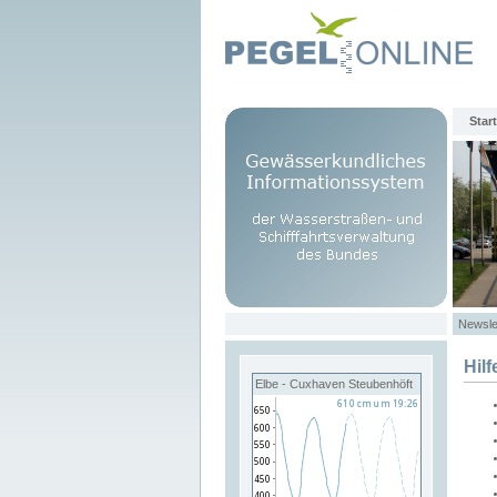
Start
Newsle
Hilf
Elbe - Cuxhaven Steubenhöft