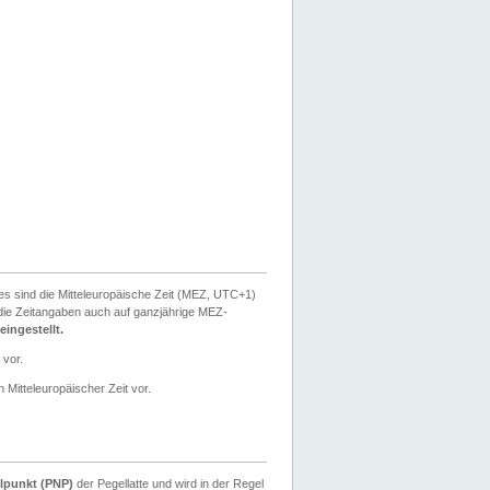
ies sind die Mitteleuropäische Zeit (MEZ, UTC+1)
ie Zeitangaben auch auf ganzjährige MEZ-
ingestellt.
 vor.
 Mitteleuropäischer Zeit vor.
lpunkt (PNP)
der Pegellatte und wird in der Regel