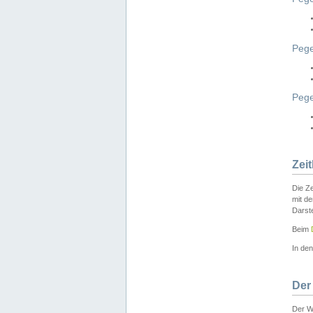
Pege
Peg
Zei
Die Ze
mit d
Darst
Beim
In de
Der
Der W