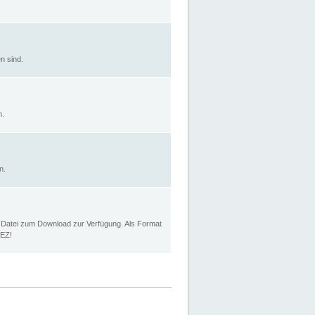
n sind.
n.
n.
p Datei zum Download zur Verfügung. Als Format
MEZ!