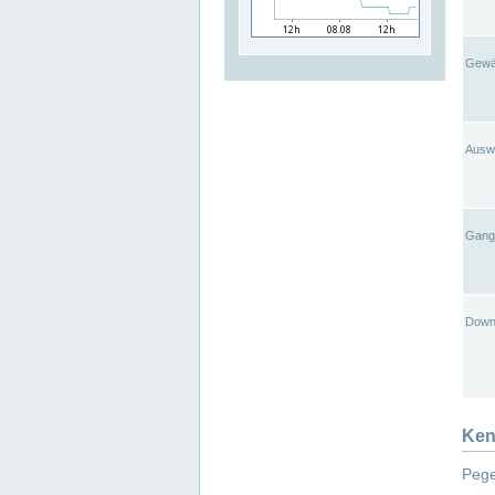
Gewä
Ausw
Gangl
Down
Ken
Pege