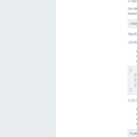
Zugr
Um di
Stamm
ℹ️ Ei
Verf
JSON
[

  {
  {
  {
]
CSV-
tim