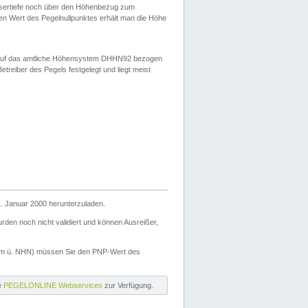
ssertiefe noch über den Höhenbezug zum
en Wert des Pegelnullpunktes erhält man die Höhe
d auf das amtliche Höhensystem DHHN92 bezogen
reiber des Pegels festgelegt und liegt meist
. Januar 2000 herunterzuladen.
den noch nicht validiert und können Ausreißer,
(m ü. NHN) müssen Sie den PNP-Wert des
ie
PEGELONLINE Webservices
zur Verfügung.