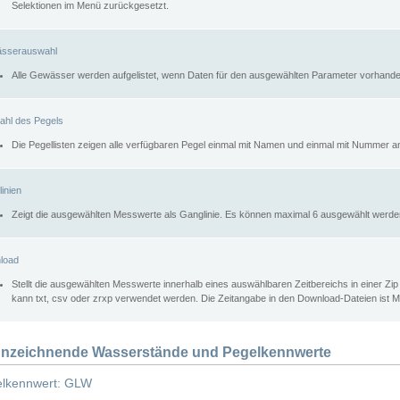
Selektionen im Menü zurückgesetzt.
sserauswahl
Alle Gewässer werden aufgelistet, wenn Daten für den ausgewählten Parameter vorhande
ahl des Pegels
Die Pegellisten zeigen alle verfügbaren Pegel einmal mit Namen und einmal mit Nummer a
inien
Zeigt die ausgewählten Messwerte als Ganglinie. Es können maximal 6 ausgewählt werde
load
Stellt die ausgewählten Messwerte innerhalb eines auswählbaren Zeitbereichs in einer Zi
kann txt, csv oder zrxp verwendet werden. Die Zeitangabe in den Download-Dateien ist 
nzeichnende Wasserstände und Pegelkennwerte
lkennwert: GLW