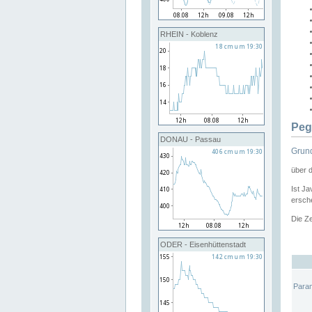
RHEIN - Koblenz
Peg
DONAU - Passau
Grund
über 
Ist Ja
ersche
Die Ze
ODER - Eisenhüttenstadt
Para