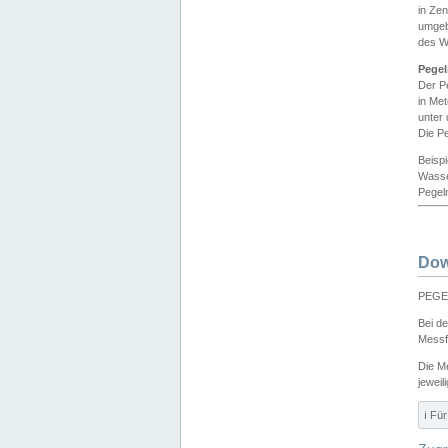
in Ze
umgeb
des W
Pegel
Der P
in Me
unter
Die Pe
Beisp
Wasse
Pegeln
Dow
PEGEL
Bei d
Messf
Die M
jeweil
ℹ️ F