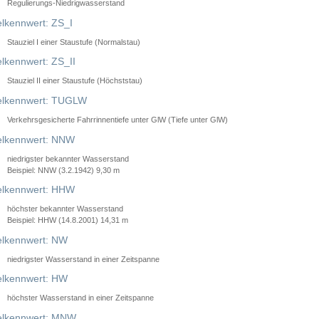
Regulierungs-Niedrigwasserstand
lkennwert: ZS_I
Stauziel I einer Staustufe (Normalstau)
lkennwert: ZS_II
Stauziel II einer Staustufe (Höchststau)
elkennwert: TUGLW
Verkehrsgesicherte Fahrrinnentiefe unter GlW (Tiefe unter GlW)
lkennwert: NNW
niedrigster bekannter Wasserstand
Beispiel: NNW (3.2.1942) 9,30 m
lkennwert: HHW
höchster bekannter Wasserstand
Beispiel: HHW (14.8.2001) 14,31 m
lkennwert: NW
niedrigster Wasserstand in einer Zeitspanne
lkennwert: HW
höchster Wasserstand in einer Zeitspanne
elkennwert: MNW