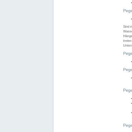
Pege
Sind 
Wasser
Hänge
treten
Unter
Pege
Pege
Pege
Pege