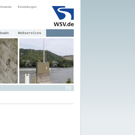
hinweise
Einstellungen
loads
Webservices