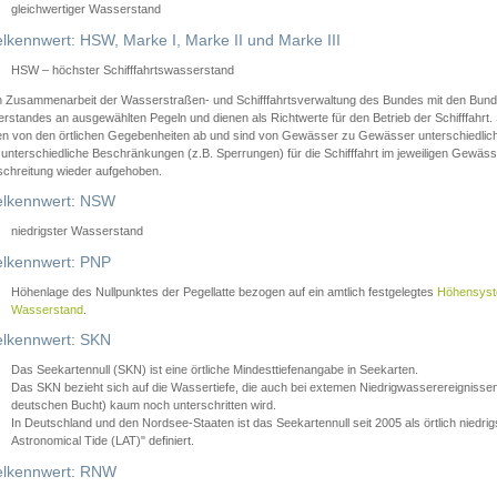
gleichwertiger Wasserstand
lkennwert: HSW, Marke I, Marke II und Marke III
HSW – höchster Schifffahrtswasserstand
in Zusammenarbeit der Wasserstraßen- und Schifffahrtsverwaltung des Bundes mit den Bund
standes an ausgewählten Pegeln und dienen als Richtwerte für den Betrieb der Schifffahrt. 
n von den örtlichen Gegebenheiten ab und sind von Gewässer zu Gewässer unterschiedlich
 unterschiedliche Beschränkungen (z.B. Sperrungen) für die Schifffahrt im jeweiligen Gewäss
schreitung wieder aufgehoben.
lkennwert: NSW
niedrigster Wasserstand
lkennwert: PNP
Höhenlage des Nullpunktes der Pegellatte bezogen auf ein amtlich festgelegtes
Höhensys
Wasserstand
.
lkennwert: SKN
Das Seekartennull (SKN) ist eine örtliche Mindesttiefenangabe in Seekarten.
Das SKN bezieht sich auf die Wassertiefe, die auch bei extemen Niedrigwasserereignissen
deutschen Bucht) kaum noch unterschritten wird.
In Deutschland und den Nordsee-Staaten ist das Seekartennull seit 2005 als örtlich nie
Astronomical Tide (LAT)" definiert.
lkennwert: RNW