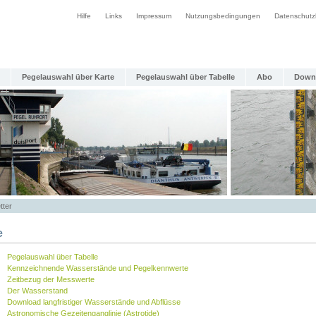
Hilfe
Links
Impressum
Nutzungsbedingungen
Datenschutz
Pegelauswahl über Karte
Pegelauswahl über Tabelle
Abo
Down
tter
e
Pegelauswahl über Tabelle
Kennzeichnende Wasserstände und Pegelkennwerte
Zeitbezug der Messwerte
Der Wasserstand
Download langfristiger Wasserstände und Abflüsse
Astronomische Gezeitenganglinie (Astrotide)