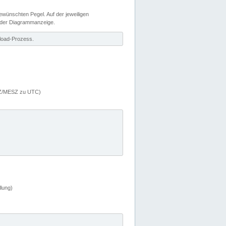
wünschten Pegel. Auf der jeweiligen
 der Diagrammanzeige.
load-Prozess.
MEZ/MESZ zu UTC)
lung)