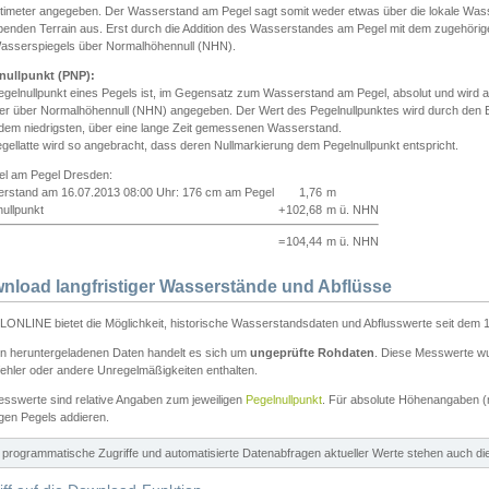
ntimeter angegeben. Der Wasserstand am Pegel sagt somit weder etwas über die lokale Wa
enden Terrain aus. Erst durch die Addition des Wasserstandes am Pegel mit dem zugehörig
asserspiegels über Normalhöhennull (NHN).
nullpunkt (PNP):
egelnullpunkt eines Pegels ist, im Gegensatz zum Wasserstand am Pegel, absolut und wir
ter über Normalhöhennull (NHN) angegeben. Der Wert des Pegelnullpunktes wird durch den Bet
 dem niedrigsten, über eine lange Zeit gemessenen Wasserstand.
gellatte wird so angebracht, dass deren Nullmarkierung dem Pegelnullpunkt entspricht.
iel am Pegel Dresden:
rstand am 16.07.2013 08:00 Uhr: 176 cm am Pegel
1,76
m
ullpunkt
+
102,68
m ü. NHN
=
104,44
m ü. NHN
nload langfristiger Wasserstände und Abflüsse
ONLINE bietet die Möglichkeit, historische Wasserstandsdaten und Abflusswerte seit dem 1
en heruntergeladenen Daten handelt es sich um
ungeprüfte Rohdaten
. Diese Messwerte wur
ehler oder andere Unregelmäßigkeiten enthalten.
esswerte sind relative Angaben zum jeweiligen
Pegelnullpunkt
. Für absolute Höhenangaben 
igen Pegels addieren.
ür programmatische Zugriffe und automatisierte Datenabfragen aktueller Werte stehen auch d