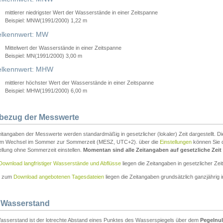
mittlerer niedrigster Wert der Wasserstände in einer Zeitspanne
Beispiel: MNW(1991/2000) 1,22 m
lkennwert: MW
Mittelwert der Wasserstände in einer Zeitspanne
Beispiel: MN(1991/2000) 3,00 m
elkennwert: MHW
mittlerer höchster Wert der Wasserstände in einer Zeitspanne
Beispiel: MHW(1991/2000) 6,00 m
tbezug der Messwerte
itangaben der Messwerte werden standardmäßig in gesetzlicher (lokaler) Zeit dargestellt. D
em Wechsel im Sommer zur Sommerzeit (MESZ, UTC+2). über die
Einstellungen
können Sie d
ellung ohne Sommerzeit einstellen.
Momentan sind alle Zeitangaben auf gesetzliche Zeit e
Download langfristiger Wasserstände und Abflüsse
liegen die Zeitangaben in gesetzlicher Zeit
n zum
Download angebotenen Tagesdateien
liegen die Zeitangaben grundsätzlich ganzjährig in
 Wasserstand
asserstand ist der lotrechte Abstand eines Punktes des Wasserspiegels über dem
Pegelnul