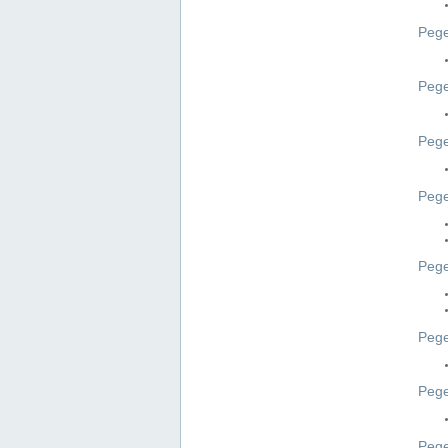
Pege
Pege
Peg
Pege
Pege
Pege
Pege
Peg