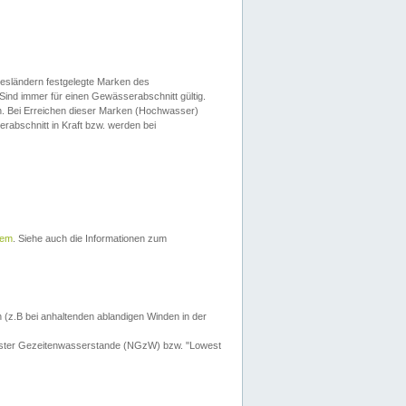
esländern festgelegte Marken des
Sind immer für einen Gewässerabschnitt gültig.
. Bei Erreichen dieser Marken (Hochwasser)
erabschnitt in Kraft bzw. werden bei
tem
. Siehe auch die Informationen zum
 (z.B bei anhaltenden ablandigen Winden in der
drigster Gezeitenwasserstande (NGzW) bzw. "Lowest