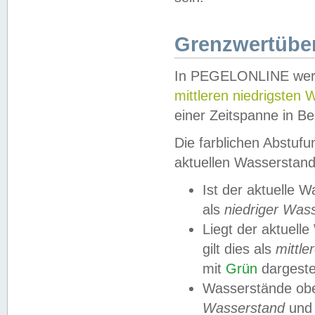
Grenzwertüber
In PEGELONLINE werde
mittleren niedrigsten
einer Zeitspanne in Be
Die farblichen Abstuf
aktuellen Wasserstand
Ist der aktuelle 
als
niedriger Was
Liegt der aktue
gilt dies als
mittle
mit
Grün
dargestel
Wasserstände obe
Wasserstand
und