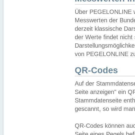
Über PEGELONLINE wer
Messwerten der Bundes
derzeit klassische Da
der Werte findet nicht 
Darstellungsmöglichkei
von PEGELONLINE zu 
QR-Codes
Auf der Stammdatensei
Seite anzeigen" ein Q
Stammdatenseite enthä
gescannt, so wird man
QR-Codes können auc
Seite eines Pegels be