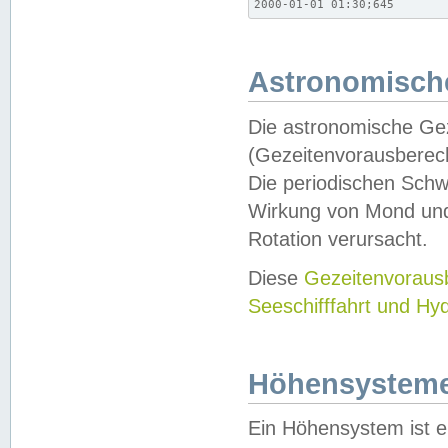
2000-01-01 01:30;645
Astronomische
Die astronomische Gez
(Gezeitenvorausberec
Die periodischen Schw
Wirkung von Mond und
Rotation verursacht.
Diese
Gezeitenvorau
Seeschifffahrt und Hy
Höhensystem
Ein Höhensystem ist e