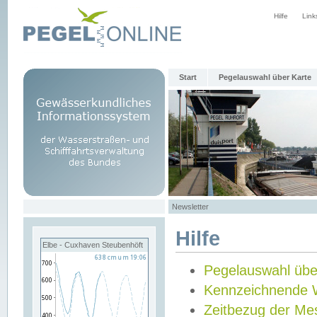
Hilfe
Link
Start
Pegelauswahl über Karte
Newsletter
Hilfe
Elbe - Cuxhaven Steubenhöft
Pegelauswahl übe
Kennzeichnende 
Zeitbezug der Me