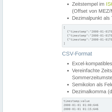
Zeitstempel im
IS
(Offset von MEZ
Dezimalpunkt als
[

  {"timestamp":"2000-01-01T0
  {"timestamp":"2000-01-01T0
  {"timestamp":"2000-01-01T0
]
CSV-Format
Excel-kompatibles
Vereinfachte Zeit
Sommerzeitumstel
Semikolon als Fel
Dezimalkomma (de
timestamp;value

2000-01-01 01:00;646

2000-01-01 01:15;646
