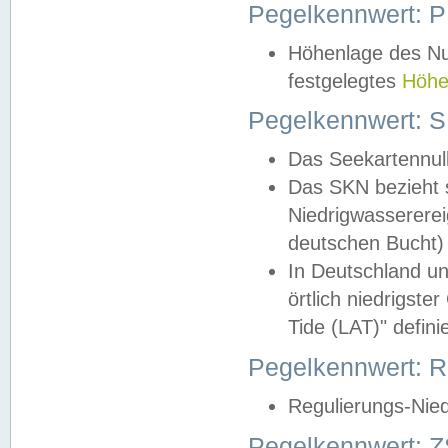
Pegelkennwert: 
Höhenlage des Nul
festgelegtes
Höhe
Pegelkennwert: 
Das Seekartennull
Das SKN bezieht s
Niedrigwassererei
deutschen Bucht) 
In Deutschland un
örtlich niedrigst
Tide (LAT)" definie
Pegelkennwert:
Regulierungs-Nie
Pegelkennwert: Z