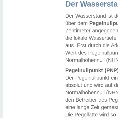
Der Wasserst
Der Wasserstand ist d
über dem
Pegelnullp
Zentimeter angegeben
die lokale Wassertie
aus. Erst durch die A
Wert des Pegelnullpun
Normalhöhennull (NHN
Pegelnullpunkt (PNP)
Der Pegelnullpunkt ei
absolut und wird auf
Normalhöhennull (NHN
den Betreiber des Pege
eine lange Zeit geme
Die Pegellatte wird s