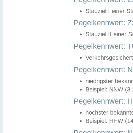
Stauziel I einer S
Pegelkennwert: Z
Stauziel II einer 
Pegelkennwert:
Verkehrsgesichert
Pegelkennwert:
niedrigster bekan
Beispiel: NNW (3
Pegelkennwert:
höchster bekannt
Beispiel: HHW (1
Pegelkennwert: 