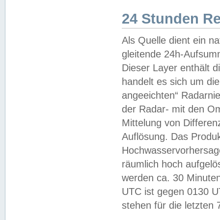
24 Stunden R
Als Quelle dient ein n
gleitende 24h-Aufsum
Dieser Layer enthält
handelt es sich um di
angeeichten“ Radarnie
der Radar- mit den O
Mittelung von Differe
Auflösung. Das Produk
Hochwasservorhersagez
räumlich hoch aufgelö
werden ca. 30 Minuten
UTC ist gegen 0130 UTC
stehen für die letzten