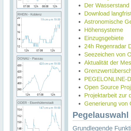
Der Wasserstand
Download langfris
RHEIN - Koblenz
Astronomische Gez
Höhensysteme
Einzugsgebiete
24h Regenradar
Seezeichen von 
DONAU - Passau
Aktualität der Me
Grenzwertübersch
PEGELONLINE-Di
Open Source Projek
Projektarbeit zur
Generierung von 
ODER - Eisenhüttenstadt
Pegelauswahl 
Grundlegende Funkti