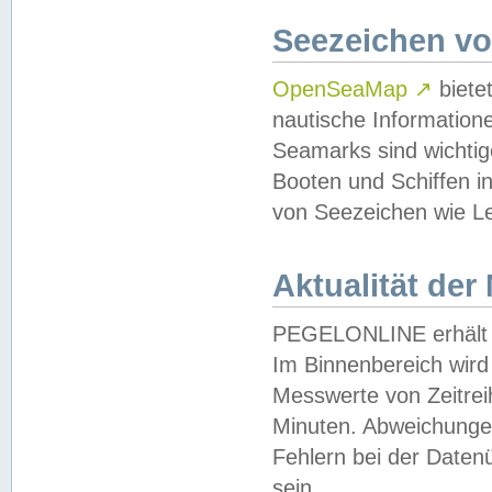
Seezeichen v
OpenSeaMap
↗
biete
nautische Information
Seamarks sind wichtig
Booten und Schiffen i
von Seezeichen wie Le
Aktualität der
PEGELONLINE erhält u
Im Binnenbereich wird 
Messwerte von Zeitreih
Minuten. Abweichungen
Fehlern bei der Daten
sein.