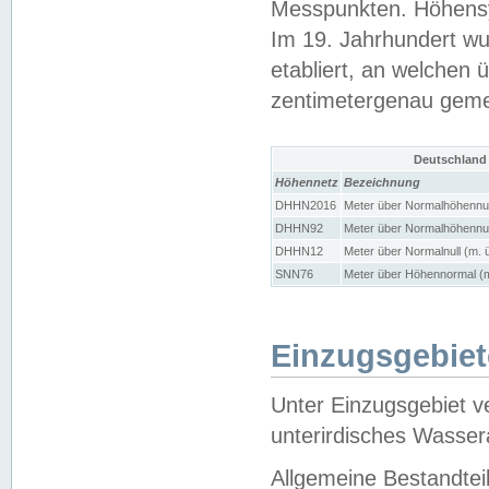
Messpunkten. Höhensy
Im 19. Jahrhundert wu
etabliert, an welchen 
zentimetergenau gem
Deutschland
Höhennetz
Bezeichnung
DHHN2016
Meter über Normalhöhennul
DHHN92
Meter über Normalhöhennul
DHHN12
Meter über Normalnull (m. 
SNN76
Meter über Höhennormal (m
Einzugsgebiet
Unter Einzugsgebiet v
unterirdisches Wasser
Allgemeine Bestandtei