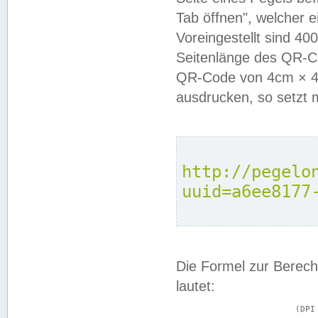
Tab öffnen", welcher 
Voreingestellt sind 4
Seitenlänge des QR-C
QR-Code von 4cm × 4c
ausdrucken, so setzt 
http://pegelo
uuid=a6ee8177
Die Formel zur Berech
lautet:
			(DPI × Druckkantenlänge in cm) ÷ 2,54 = Kantenlänge in Pixel
