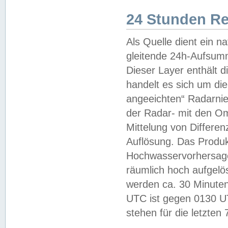
24 Stunden R
Als Quelle dient ein n
gleitende 24h-Aufsum
Dieser Layer enthält
handelt es sich um di
angeeichten“ Radarnie
der Radar- mit den O
Mittelung von Differe
Auflösung. Das Produk
Hochwasservorhersagez
räumlich hoch aufgelö
werden ca. 30 Minuten
UTC ist gegen 0130 UTC
stehen für die letzten