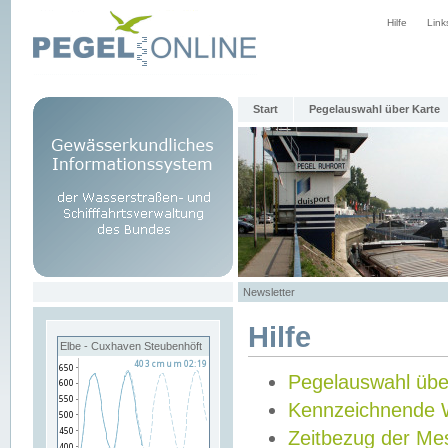
Hilfe
Link
Start
Pegelauswahl über Karte
Newsletter
Hilfe
Elbe - Cuxhaven Steubenhöft
Pegelauswahl übe
Kennzeichnende 
Zeitbezug der Me