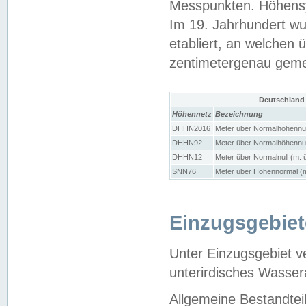
Messpunkten. Höhensy
Im 19. Jahrhundert wu
etabliert, an welchen 
zentimetergenau gem
Deutschland
Höhennetz
Bezeichnung
DHHN2016
Meter über Normalhöhennul
DHHN92
Meter über Normalhöhennul
DHHN12
Meter über Normalnull (m. 
SNN76
Meter über Höhennormal (m
Einzugsgebiet
Unter Einzugsgebiet v
unterirdisches Wasser
Allgemeine Bestandtei