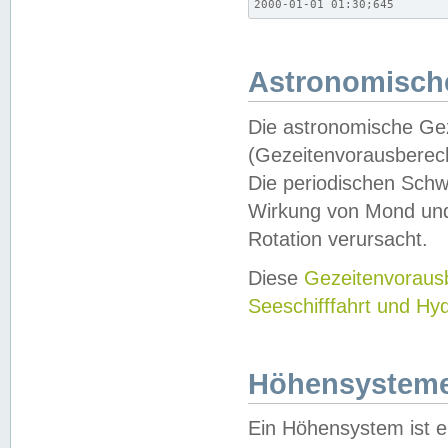
2000-01-01 01:30;645
Astronomische
Die astronomische Gez
(Gezeitenvorausberec
Die periodischen Schw
Wirkung von Mond und
Rotation verursacht.
Diese
Gezeitenvorau
Seeschifffahrt und Hy
Höhensystem
Ein Höhensystem ist e