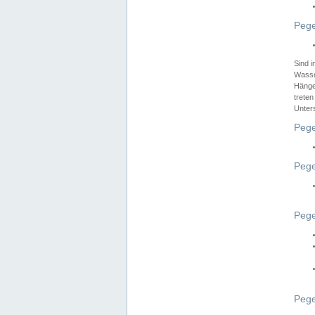
Pege
Sind 
Wasser
Hänge
treten
Unter
Pege
Pege
Pege
Pege