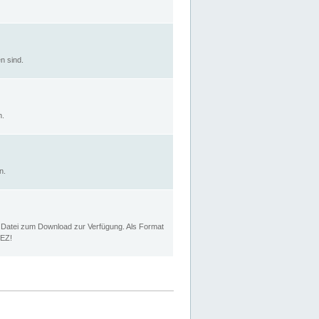
n sind.
n.
n.
p Datei zum Download zur Verfügung. Als Format
MEZ!