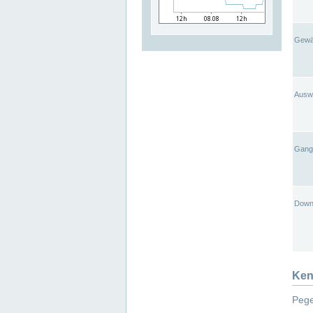
Gewä
Ausw
Gangl
Down
Ken
Pege