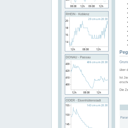
RHEIN - Koblenz
Peg
DONAU - Passau
Grund
über 
Ist Ja
ersche
Die Ze
ODER - Eisenhüttenstadt
Para