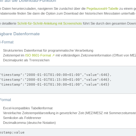
iff auf die Download-Funktion
e Daten herunterzuladen, navigieren Sie zunächst über die
Pegelauswahl-Tabelle
zu einem ge
datenseite finden Sie dann die Option zum Download der historischen Messdaten unterhalb
ne detaillierte
Schritt-für-Schritt-Anleitung mit Screenshots
führt Sie durch den gesamten Down
ügbare Datenformate
-Format
Strukturiertes Datenformat für programmatische Verarbeitung
Zeitstempel im
ISO 8601-Format
↗
mit vollständigen Zeitzoneninformation (Offset von 
Dezimalpunkt als Trennzeichen
"timestamp":"2000-01-01T01:00:00+01:00","value":646},

"timestamp":"2000-01-01T01:15:00+01:00","value":646},

"timestamp":"2000-01-01T01:30:00+01:00","value":645}

Format
Excel-kompatibles Tabellenformat
Vereinfachte Zeitstempeldarstellung in gesetzlicher Zeit (MEZ/MESZ mit Sommerzeitumstel
Semikolon als Feldtrenner
Dezimalkomma (deutsche Notation)
estamp;value
