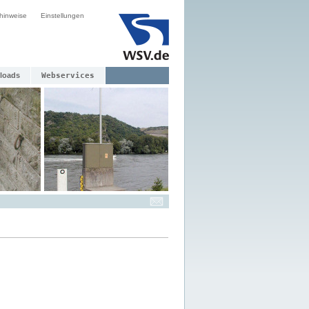
hinweise
Einstellungen
loads
Webservices