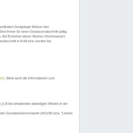
esländern festgelegte Marken des
Sind immer für einen Gewässerabschnitt gültig.
. Bei Erreichen dieser Marken (Hochwasser)
erabschnitt in Kraft bzw. werden bei
tem
. Siehe auch die Informationen zum
 (z.B bei anhaltenden ablandigen Winden in der
drigster Gezeitenwasserstande (NGzW) bzw. "Lowest