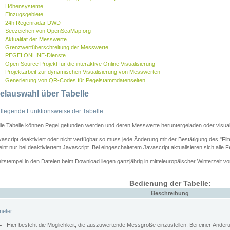
Höhensysteme
Einzugsgebiete
24h Regenradar DWD
Seezeichen von OpenSeaMap.org
Aktualität der Messwerte
Grenzwertüberschreitung der Messwerte
PEGELONLINE-Dienste
Open Source Projekt für die interaktive Online Visualisierung
Projektarbeit zur dynamischen Visualisierung von Messwerten
Generierung von QR-Codes für Pegelstammdatenseiten
elauswahl über Tabelle
legende Funktionsweise der Tabelle
die Tabelle können Pegel gefunden werden und deren Messwerte heruntergeladen oder visuali
vascript deaktiviert oder nicht verfügbar so muss jede Änderung mit der Bestätigung des "Filt
int nur bei deaktiviertem Javascript. Bei eingeschaltetem Javascript aktualisieren sich alle 
itstempel in den Dateien beim Download liegen ganzjährig in mitteleuropäischer Winterzeit vo
Bedienung der Tabelle:
Beschreibung
meter
Hier besteht die Möglichkeit, die auszuwertende Messgröße einzustellen. Bei einer Ände