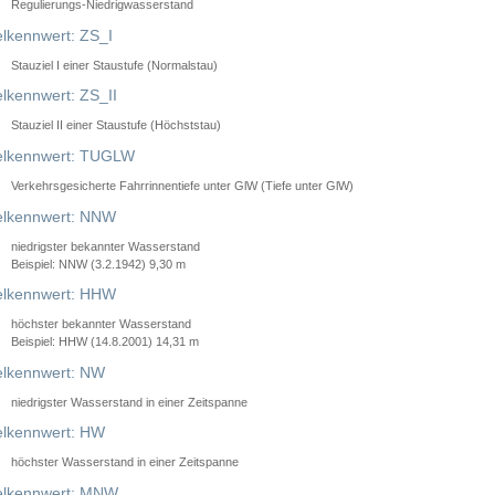
Regulierungs-Niedrigwasserstand
lkennwert: ZS_I
Stauziel I einer Staustufe (Normalstau)
lkennwert: ZS_II
Stauziel II einer Staustufe (Höchststau)
elkennwert: TUGLW
Verkehrsgesicherte Fahrrinnentiefe unter GlW (Tiefe unter GlW)
lkennwert: NNW
niedrigster bekannter Wasserstand
Beispiel: NNW (3.2.1942) 9,30 m
lkennwert: HHW
höchster bekannter Wasserstand
Beispiel: HHW (14.8.2001) 14,31 m
lkennwert: NW
niedrigster Wasserstand in einer Zeitspanne
lkennwert: HW
höchster Wasserstand in einer Zeitspanne
elkennwert: MNW