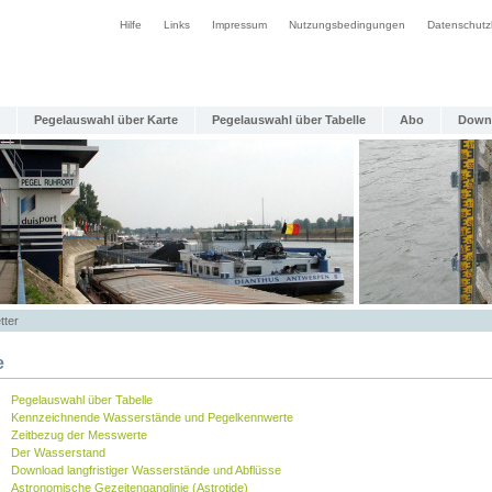
Hilfe
Links
Impressum
Nutzungsbedingungen
Datenschutz
Pegelauswahl über Karte
Pegelauswahl über Tabelle
Abo
Down
tter
e
Pegelauswahl über Tabelle
Kennzeichnende Wasserstände und Pegelkennwerte
Zeitbezug der Messwerte
Der Wasserstand
Download langfristiger Wasserstände und Abflüsse
Astronomische Gezeitenganglinie (Astrotide)