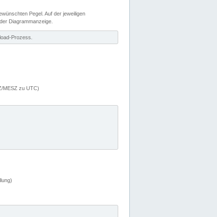
wünschten Pegel. Auf der jeweiligen
 der Diagrammanzeige.
load-Prozess.
MEZ/MESZ zu UTC)
lung)