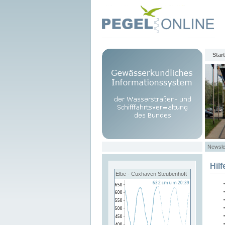
Start
Newsle
Hilf
Elbe - Cuxhaven Steubenhöft