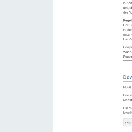
in Ze
umgeb
des W
Pegel
Der P
in Me
unter
Die Pe
Beisp
Wasse
Pegeln
Dow
PEGEL
Bei d
Messf
Die M
jeweil
ℹ️ F