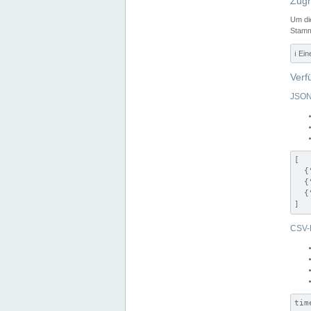
Zugr
Um di
Stamm
ℹ️ Ei
Verf
JSON
[

  {
  {
  {
]
CSV-
tim