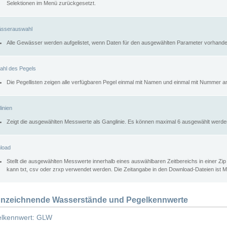
Selektionen im Menü zurückgesetzt.
sserauswahl
Alle Gewässer werden aufgelistet, wenn Daten für den ausgewählten Parameter vorhande
ahl des Pegels
Die Pegellisten zeigen alle verfügbaren Pegel einmal mit Namen und einmal mit Nummer a
inien
Zeigt die ausgewählten Messwerte als Ganglinie. Es können maximal 6 ausgewählt werde
load
Stellt die ausgewählten Messwerte innerhalb eines auswählbaren Zeitbereichs in einer Zi
kann txt, csv oder zrxp verwendet werden. Die Zeitangabe in den Download-Dateien ist 
nzeichnende Wasserstände und Pegelkennwerte
lkennwert: GLW