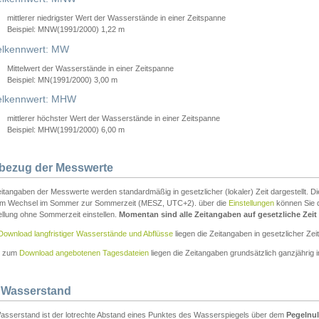
mittlerer niedrigster Wert der Wasserstände in einer Zeitspanne
Beispiel: MNW(1991/2000) 1,22 m
lkennwert: MW
Mittelwert der Wasserstände in einer Zeitspanne
Beispiel: MN(1991/2000) 3,00 m
elkennwert: MHW
mittlerer höchster Wert der Wasserstände in einer Zeitspanne
Beispiel: MHW(1991/2000) 6,00 m
tbezug der Messwerte
itangaben der Messwerte werden standardmäßig in gesetzlicher (lokaler) Zeit dargestellt. D
em Wechsel im Sommer zur Sommerzeit (MESZ, UTC+2). über die
Einstellungen
können Sie d
ellung ohne Sommerzeit einstellen.
Momentan sind alle Zeitangaben auf gesetzliche Zeit e
Download langfristiger Wasserstände und Abflüsse
liegen die Zeitangaben in gesetzlicher Zeit
n zum
Download angebotenen Tagesdateien
liegen die Zeitangaben grundsätzlich ganzjährig in
 Wasserstand
asserstand ist der lotrechte Abstand eines Punktes des Wasserspiegels über dem
Pegelnul