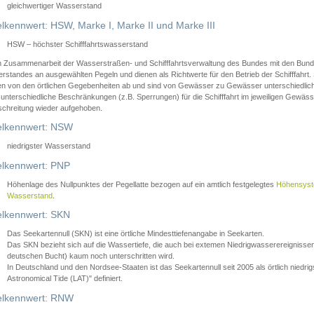
gleichwertiger Wasserstand
lkennwert: HSW, Marke I, Marke II und Marke III
HSW – höchster Schifffahrtswasserstand
in Zusammenarbeit der Wasserstraßen- und Schifffahrtsverwaltung des Bundes mit den Bund
standes an ausgewählten Pegeln und dienen als Richtwerte für den Betrieb der Schifffahrt. 
n von den örtlichen Gegebenheiten ab und sind von Gewässer zu Gewässer unterschiedlich
 unterschiedliche Beschränkungen (z.B. Sperrungen) für die Schifffahrt im jeweiligen Gewäss
schreitung wieder aufgehoben.
lkennwert: NSW
niedrigster Wasserstand
lkennwert: PNP
Höhenlage des Nullpunktes der Pegellatte bezogen auf ein amtlich festgelegtes
Höhensys
Wasserstand
.
lkennwert: SKN
Das Seekartennull (SKN) ist eine örtliche Mindesttiefenangabe in Seekarten.
Das SKN bezieht sich auf die Wassertiefe, die auch bei extemen Niedrigwasserereignissen
deutschen Bucht) kaum noch unterschritten wird.
In Deutschland und den Nordsee-Staaten ist das Seekartennull seit 2005 als örtlich nie
Astronomical Tide (LAT)" definiert.
lkennwert: RNW