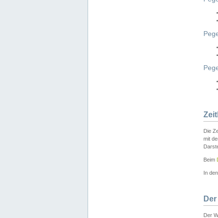
Pege
Peg
Zei
Die Ze
mit d
Darst
Beim
In de
Der
Der W