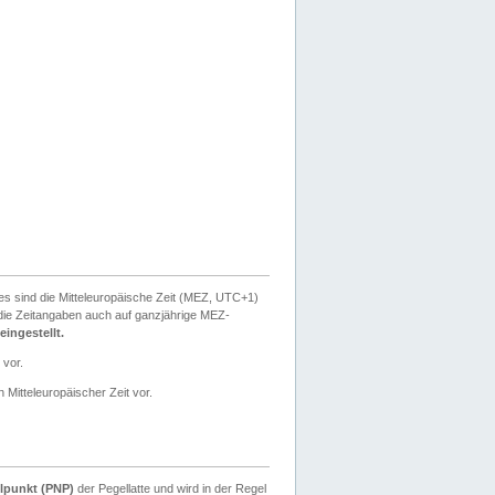
ies sind die Mitteleuropäische Zeit (MEZ, UTC+1)
ie Zeitangaben auch auf ganzjährige MEZ-
ingestellt.
 vor.
 Mitteleuropäischer Zeit vor.
lpunkt (PNP)
der Pegellatte und wird in der Regel