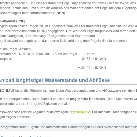
ntimeter angegeben. Der Wasserstand am Pegel sagt somit weder etwas über die lokale Wa
enden Terrain aus. Erst durch die Addition des Wasserstandes am Pegel mit dem zugehörig
asserspiegels über Normalhöhennull (NHN).
nullpunkt (PNP):
egelnullpunkt eines Pegels ist, im Gegensatz zum Wasserstand am Pegel, absolut und wir
ter über Normalhöhennull (NHN) angegeben. Der Wert des Pegelnullpunktes wird durch den Bet
 dem niedrigsten, über eine lange Zeit gemessenen Wasserstand.
gellatte wird so angebracht, dass deren Nullmarkierung dem Pegelnullpunkt entspricht.
iel am Pegel Dresden:
rstand am 16.07.2013 08:00 Uhr: 176 cm am Pegel
1,76
m
ullpunkt
+
102,68
m ü. NHN
=
104,44
m ü. NHN
nload langfristiger Wasserstände und Abflüsse
ONLINE bietet die Möglichkeit, historische Wasserstandsdaten und Abflusswerte seit dem 1
en heruntergeladenen Daten handelt es sich um
ungeprüfte Rohdaten
. Diese Messwerte wur
ehler oder andere Unregelmäßigkeiten enthalten.
esswerte sind relative Angaben zum jeweiligen
Pegelnullpunkt
. Für absolute Höhenangaben 
igen Pegels addieren.
ür programmatische Zugriffe und automatisierte Datenabfragen aktueller Werte stehen auch d