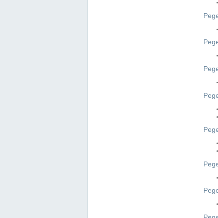
Pege
Pege
Peg
Pege
Pege
Pege
Pege
Peg