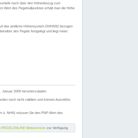
ssertiefe noch über den Höhenbezug zum
en Wert des Pegelnullpunktes erhält man die Höhe
d auf das amtliche Höhensystem DHHN92 bezogen
reiber des Pegels festgelegt und liegt meist
. Januar 2000 herunterzuladen.
den noch nicht validiert und können Ausreißer,
(m ü. NHN) müssen Sie den PNP-Wert des
ie
PEGELONLINE Webservices
zur Verfügung.