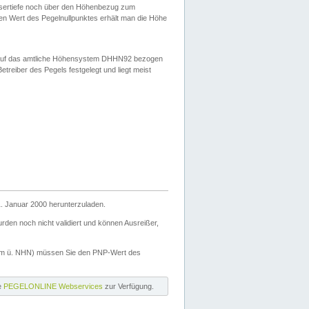
ssertiefe noch über den Höhenbezug zum
en Wert des Pegelnullpunktes erhält man die Höhe
d auf das amtliche Höhensystem DHHN92 bezogen
reiber des Pegels festgelegt und liegt meist
. Januar 2000 herunterzuladen.
den noch nicht validiert und können Ausreißer,
(m ü. NHN) müssen Sie den PNP-Wert des
ie
PEGELONLINE Webservices
zur Verfügung.