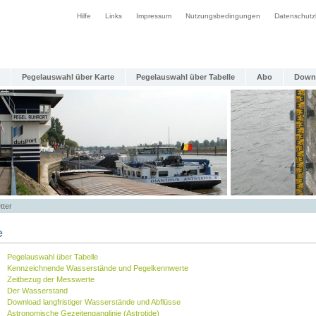
Hilfe
Links
Impressum
Nutzungsbedingungen
Datenschutz
Pegelauswahl über Karte
Pegelauswahl über Tabelle
Abo
Down
tter
e
Pegelauswahl über Tabelle
Kennzeichnende Wasserstände und Pegelkennwerte
Zeitbezug der Messwerte
Der Wasserstand
Download langfristiger Wasserstände und Abflüsse
Astronomische Gezeitenganglinie (Astrotide)