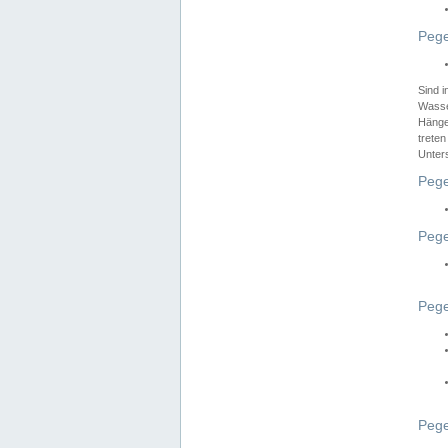
Pege
Sind 
Wasser
Hänge
treten
Unter
Pege
Pege
Pege
Pege