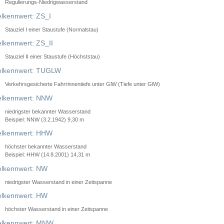
Regulierungs-Niedrigwasserstand
lkennwert: ZS_I
Stauziel I einer Staustufe (Normalstau)
lkennwert: ZS_II
Stauziel II einer Staustufe (Höchststau)
elkennwert: TUGLW
Verkehrsgesicherte Fahrrinnentiefe unter GlW (Tiefe unter GlW)
lkennwert: NNW
niedrigster bekannter Wasserstand
Beispiel: NNW (3.2.1942) 9,30 m
lkennwert: HHW
höchster bekannter Wasserstand
Beispiel: HHW (14.8.2001) 14,31 m
lkennwert: NW
niedrigster Wasserstand in einer Zeitspanne
lkennwert: HW
höchster Wasserstand in einer Zeitspanne
elkennwert: MNW