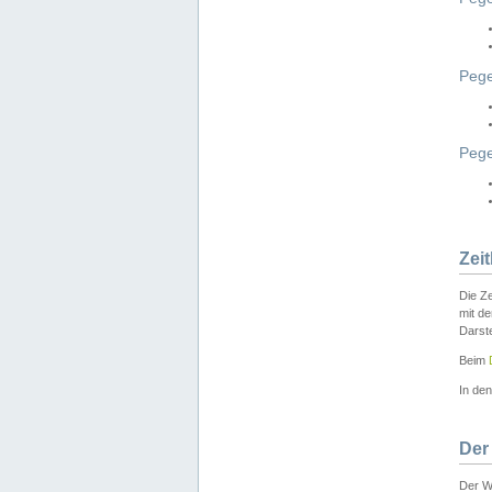
Pege
Peg
Zei
Die Ze
mit d
Darst
Beim
In de
Der
Der W