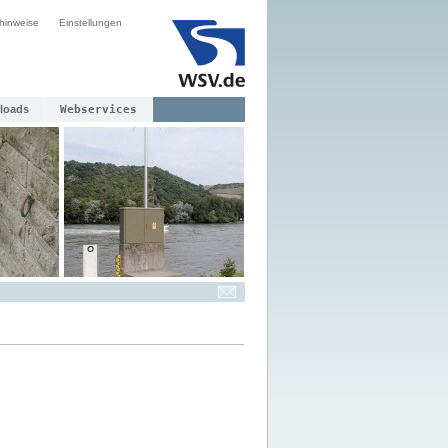
hinweise
Einstellungen
loads
Webservices