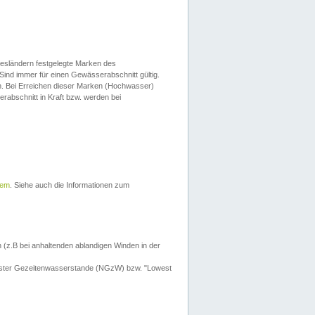
esländern festgelegte Marken des
Sind immer für einen Gewässerabschnitt gültig.
. Bei Erreichen dieser Marken (Hochwasser)
erabschnitt in Kraft bzw. werden bei
tem
. Siehe auch die Informationen zum
 (z.B bei anhaltenden ablandigen Winden in der
drigster Gezeitenwasserstande (NGzW) bzw. "Lowest