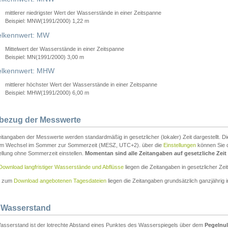
mittlerer niedrigster Wert der Wasserstände in einer Zeitspanne
Beispiel: MNW(1991/2000) 1,22 m
lkennwert: MW
Mittelwert der Wasserstände in einer Zeitspanne
Beispiel: MN(1991/2000) 3,00 m
elkennwert: MHW
mittlerer höchster Wert der Wasserstände in einer Zeitspanne
Beispiel: MHW(1991/2000) 6,00 m
tbezug der Messwerte
itangaben der Messwerte werden standardmäßig in gesetzlicher (lokaler) Zeit dargestellt. D
em Wechsel im Sommer zur Sommerzeit (MESZ, UTC+2). über die
Einstellungen
können Sie d
ellung ohne Sommerzeit einstellen.
Momentan sind alle Zeitangaben auf gesetzliche Zeit e
Download langfristiger Wasserstände und Abflüsse
liegen die Zeitangaben in gesetzlicher Zeit
n zum
Download angebotenen Tagesdateien
liegen die Zeitangaben grundsätzlich ganzjährig in
 Wasserstand
asserstand ist der lotrechte Abstand eines Punktes des Wasserspiegels über dem
Pegelnul