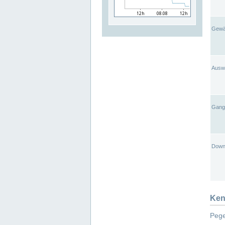
Gewä
Ausw
Gangl
Down
Ken
Pege