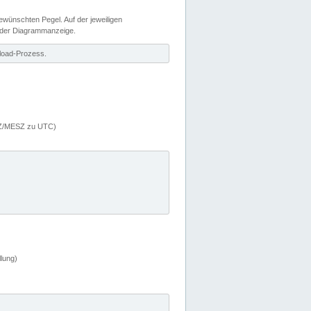
wünschten Pegel. Auf der jeweiligen
 der Diagrammanzeige.
load-Prozess.
MEZ/MESZ zu UTC)
lung)