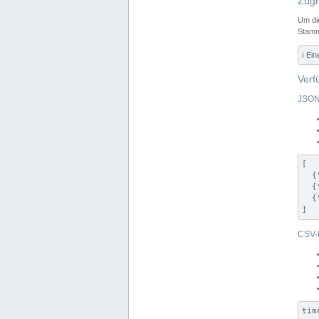
Zugr
Um di
Stamm
ℹ️ Ei
Verf
JSON
[

  {
  {
  {
]
CSV-
tim