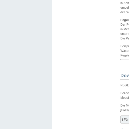
in Ze
umgeb
des W
Pegel
Der P
in Me
unter
Die Pe
Beisp
Wasse
Pegeln
Dow
PEGEL
Bei d
Messf
Die M
jeweil
ℹ️ F