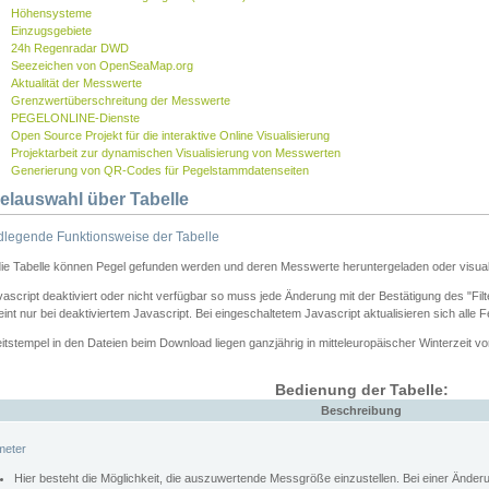
Höhensysteme
Einzugsgebiete
24h Regenradar DWD
Seezeichen von OpenSeaMap.org
Aktualität der Messwerte
Grenzwertüberschreitung der Messwerte
PEGELONLINE-Dienste
Open Source Projekt für die interaktive Online Visualisierung
Projektarbeit zur dynamischen Visualisierung von Messwerten
Generierung von QR-Codes für Pegelstammdatenseiten
elauswahl über Tabelle
legende Funktionsweise der Tabelle
die Tabelle können Pegel gefunden werden und deren Messwerte heruntergeladen oder visuali
vascript deaktiviert oder nicht verfügbar so muss jede Änderung mit der Bestätigung des "Filt
int nur bei deaktiviertem Javascript. Bei eingeschaltetem Javascript aktualisieren sich alle 
itstempel in den Dateien beim Download liegen ganzjährig in mitteleuropäischer Winterzeit vo
Bedienung der Tabelle:
Beschreibung
meter
Hier besteht die Möglichkeit, die auszuwertende Messgröße einzustellen. Bei einer Ände