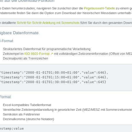
iff auf die Download-Funktion
e Daten herunterzuladen, navigieren Sie zunächst über die
Pegelauswahl-Tabelle
zu einem ge
datenseite finden Sie dann die Option zum Download der historischen Messdaten unterhalb
ne detaillierte
Schritt-für-Schritt-Anleitung mit Screenshots
führt Sie durch den gesamten Down
ügbare Datenformate
-Format
Strukturiertes Datenformat für programmatische Verarbeitung
Zeitstempel im
ISO 8601-Format
↗
mit vollständigen Zeitzoneninformation (Offset von 
Dezimalpunkt als Trennzeichen
"timestamp":"2000-01-01T01:00:00+01:00","value":646},

"timestamp":"2000-01-01T01:15:00+01:00","value":646},

"timestamp":"2000-01-01T01:30:00+01:00","value":645}

Format
Excel-kompatibles Tabellenformat
Vereinfachte Zeitstempeldarstellung in gesetzlicher Zeit (MEZ/MESZ mit Sommerzeitumstel
Semikolon als Feldtrenner
Dezimalkomma (deutsche Notation)
estamp;value
