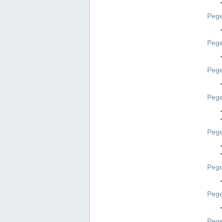
Pege
Pege
Peg
Pege
Pege
Pege
Pege
Peg