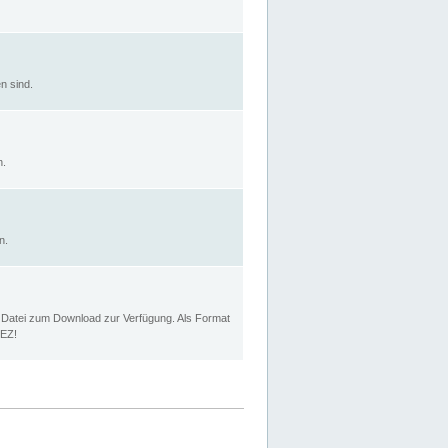
n sind.
n.
n.
p Datei zum Download zur Verfügung. Als Format
MEZ!