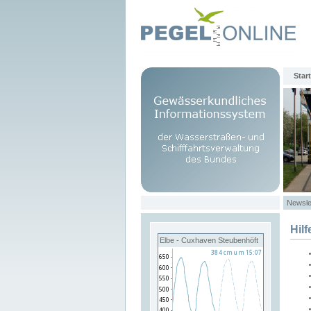
Start
Newsle
Hilf
Elbe - Cuxhaven Steubenhöft