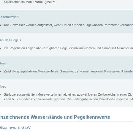
Selektionen im Menü zurückgesetzt.
sserauswahl
Alle Gewässer werden aufgelistet, wenn Daten für den ausgewählten Parameter vorhande
ahl des Pegels
Die Pegellisten zeigen alle verfügbaren Pegel einmal mit Namen und einmal mit Nummer a
inien
Zeigt die ausgewählten Messwerte als Ganglinie. Es können maximal 6 ausgewählt werde
load
Stellt die ausgewählten Messwerte innerhalb eines auswählbaren Zeitbereichs in einer Zi
kann txt, csv oder zrxp verwendet werden. Die Zeitangabe in den Download-Dateien ist 
nzeichnende Wasserstände und Pegelkennwerte
lkennwert: GLW