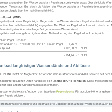
ntimeter angegeben. Der Wasserstand am Pegel sagt somit weder etwas über die lokale Wa
enden Terrain aus. Erst durch die Addition des Wasserstandes am Pegel mit dem zugehörig
asserspiegels über Normalhöhennull (NHN).
nullpunkt (PNP):
egelnullpunkt eines Pegels ist, im Gegensatz zum Wasserstand am Pegel, absolut und wir
ter über Normalhöhennull (NHN) angegeben. Der Wert des Pegelnullpunktes wird durch den Bet
 dem niedrigsten, über eine lange Zeit gemessenen Wasserstand.
gellatte wird so angebracht, dass deren Nullmarkierung dem Pegelnullpunkt entspricht.
iel am Pegel Dresden:
rstand am 16.07.2013 08:00 Uhr: 176 cm am Pegel
1,76
m
ullpunkt
+
102,68
m ü. NHN
=
104,44
m ü. NHN
nload langfristiger Wasserstände und Abflüsse
ONLINE bietet die Möglichkeit, historische Wasserstandsdaten und Abflusswerte seit dem 1
en heruntergeladenen Daten handelt es sich um
ungeprüfte Rohdaten
. Diese Messwerte wur
ehler oder andere Unregelmäßigkeiten enthalten.
esswerte sind relative Angaben zum jeweiligen
Pegelnullpunkt
. Für absolute Höhenangaben 
igen Pegels addieren.
ür programmatische Zugriffe und automatisierte Datenabfragen aktueller Werte stehen auch d