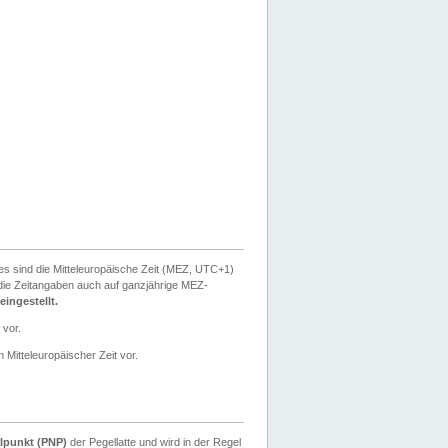
ies sind die Mitteleuropäische Zeit (MEZ, UTC+1)
ie Zeitangaben auch auf ganzjährige MEZ-
ingestellt.
 vor.
 Mitteleuropäischer Zeit vor.
lpunkt (PNP)
der Pegellatte und wird in der Regel