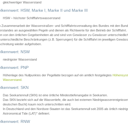
gleichwertiger Wasserstand
lkennwert: HSW, Marke I, Marke II und Marke III
HSW – höchster Schifffahrtswasserstand
in Zusammenarbeit der Wasserstraßen- und Schifffahrtsverwaltung des Bundes mit den Bund
standes an ausgewählten Pegeln und dienen als Richtwerte für den Betrieb der Schifffahrt. 
n von den örtlichen Gegebenheiten ab und sind von Gewässer zu Gewässer unterschiedlich
 unterschiedliche Beschränkungen (z.B. Sperrungen) für die Schifffahrt im jeweiligen Gewäss
schreitung wieder aufgehoben.
lkennwert: NSW
niedrigster Wasserstand
lkennwert: PNP
Höhenlage des Nullpunktes der Pegellatte bezogen auf ein amtlich festgelegtes
Höhensys
Wasserstand
.
lkennwert: SKN
Das Seekartennull (SKN) ist eine örtliche Mindesttiefenangabe in Seekarten.
Das SKN bezieht sich auf die Wassertiefe, die auch bei extemen Niedrigwasserereignissen
deutschen Bucht) kaum noch unterschritten wird.
In Deutschland und den Nordsee-Staaten ist das Seekartennull seit 2005 als örtlich nie
Astronomical Tide (LAT)" definiert.
lkennwert: RNW