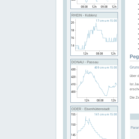
RHEIN - Koblenz
Peg
DONAU - Passau
Grund
über 
Ist Ja
ersche
Die Ze
ODER - Eisenhüttenstadt
Para