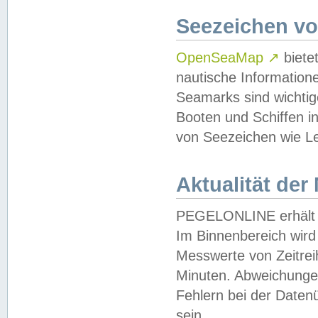
Seezeichen v
OpenSeaMap
↗
biete
nautische Information
Seamarks sind wichtig
Booten und Schiffen i
von Seezeichen wie Le
Aktualität der
PEGELONLINE erhält u
Im Binnenbereich wird 
Messwerte von Zeitreih
Minuten. Abweichungen
Fehlern bei der Daten
sein.