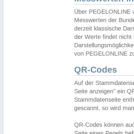
Über PEGELONLINE wer
Messwerten der Bundes
derzeit klassische Da
der Werte findet nicht 
Darstellungsmöglichkei
von PEGELONLINE zu 
QR-Codes
Auf der Stammdatensei
Seite anzeigen" ein Q
Stammdatenseite enthä
gescannt, so wird man
QR-Codes können auc
Seite eines Pegels be