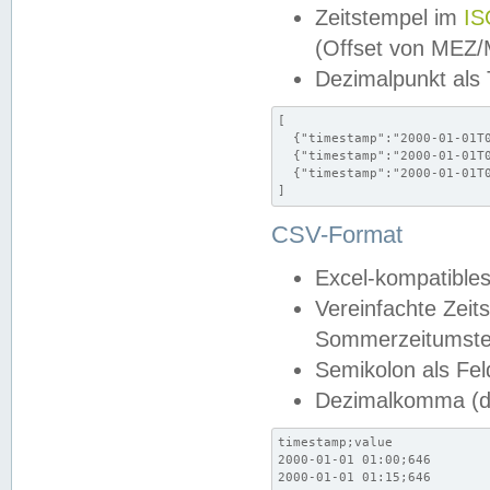
Zeitstempel im
IS
(Offset von MEZ
Dezimalpunkt als
[

  {"timestamp":"2000-01-01T0
  {"timestamp":"2000-01-01T0
  {"timestamp":"2000-01-01T0
]
CSV-Format
Excel-kompatibles
Vereinfachte Zeit
Sommerzeitumstel
Semikolon als Fel
Dezimalkomma (de
timestamp;value

2000-01-01 01:00;646

2000-01-01 01:15;646
