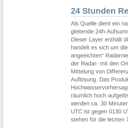
24 Stunden R
Als Quelle dient ein n
gleitende 24h-Aufsum
Dieser Layer enthält
handelt es sich um di
angeeichten“ Radarnie
der Radar- mit den O
Mittelung von Differe
Auflösung. Das Produk
Hochwasservorhersagez
räumlich hoch aufgelö
werden ca. 30 Minuten
UTC ist gegen 0130 UTC
stehen für die letzten