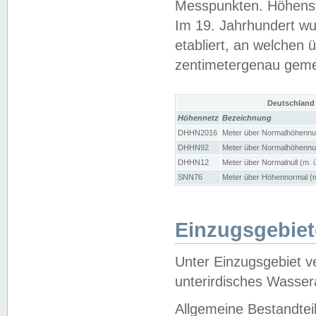
Messpunkten. Höhensy
Im 19. Jahrhundert wu
etabliert, an welchen 
zentimetergenau gem
Deutschland
Höhennetz
Bezeichnung
DHHN2016
Meter über Normalhöhennul
DHHN92
Meter über Normalhöhennul
DHHN12
Meter über Normalnull (m. 
SNN76
Meter über Höhennormal (m
Einzugsgebiet
Unter Einzugsgebiet v
unterirdisches Wasser
Allgemeine Bestandtei