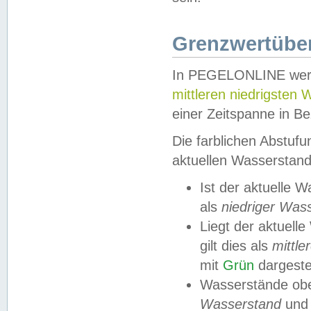
Grenzwertüber
In PEGELONLINE werde
mittleren niedrigsten
einer Zeitspanne in Be
Die farblichen Abstuf
aktuellen Wasserstand
Ist der aktuelle 
als
niedriger Was
Liegt der aktue
gilt dies als
mittle
mit
Grün
dargestel
Wasserstände obe
Wasserstand
und