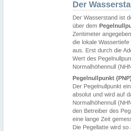
Der Wasserst
Der Wasserstand ist d
über dem
Pegelnullp
Zentimeter angegeben
die lokale Wassertie
aus. Erst durch die A
Wert des Pegelnullpun
Normalhöhennull (NHN
Pegelnullpunkt (PNP)
Der Pegelnullpunkt ei
absolut und wird auf
Normalhöhennull (NHN
den Betreiber des Pege
eine lange Zeit geme
Die Pegellatte wird s