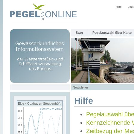
Hilfe
Link
Start
Pegelauswahl über Karte
Newsletter
Hilfe
Elbe - Cuxhaven Steubenhöft
Pegelauswahl übe
Kennzeichnende 
Zeitbezug der Me