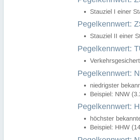
Stauziel I einer S
Pegelkennwert: Z
Stauziel II einer 
Pegelkennwert:
Verkehrsgesichert
Pegelkennwert:
niedrigster bekan
Beispiel: NNW (3
Pegelkennwert:
höchster bekannt
Beispiel: HHW (1
Pegelkennwert: 