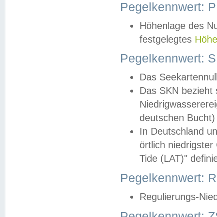
Pegelkennwert: 
Höhenlage des Nul
festgelegtes
Höhe
Pegelkennwert: 
Das Seekartennull
Das SKN bezieht s
Niedrigwassererei
deutschen Bucht) 
In Deutschland un
örtlich niedrigst
Tide (LAT)" definie
Pegelkennwert:
Regulierungs-Nie
Pegelkennwert: Z