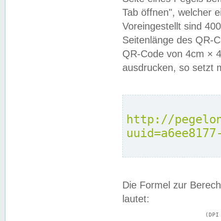
Tab öffnen", welcher 
Voreingestellt sind 4
Seitenlänge des QR-C
QR-Code von 4cm × 4c
ausdrucken, so setzt 
http://pegelo
uuid=a6ee8177
Die Formel zur Berech
lautet:
			(DPI × Druckkantenlänge in cm) ÷ 2,54 = Kantenlänge in Pixel
