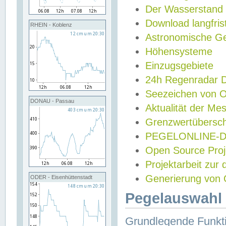
Der Wasserstand
Download langfris
RHEIN - Koblenz
Astronomische Gez
Höhensysteme
Einzugsgebiete
24h Regenradar
Seezeichen von 
DONAU - Passau
Aktualität der Me
Grenzwertübersch
PEGELONLINE-Di
Open Source Projek
Projektarbeit zur
Generierung von 
ODER - Eisenhüttenstadt
Pegelauswahl 
Grundlegende Funkti