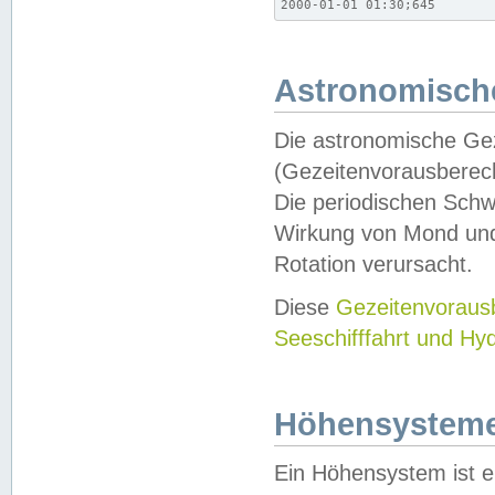
2000-01-01 01:30;645
Astronomische
Die astronomische Gez
(Gezeitenvorausberec
Die periodischen Schw
Wirkung von Mond und
Rotation verursacht.
Diese
Gezeitenvorau
Seeschifffahrt und Hy
Höhensystem
Ein Höhensystem ist e