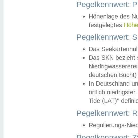
Pegelkennwert: 
Höhenlage des Nul
festgelegtes
Höhe
Pegelkennwert: 
Das Seekartennull
Das SKN bezieht s
Niedrigwassererei
deutschen Bucht) 
In Deutschland un
örtlich niedrigst
Tide (LAT)" definie
Pegelkennwert:
Regulierungs-Nie
Pegelkennwert: Z