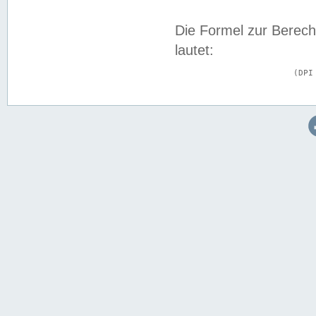
Die Formel zur Berech
lautet:
			(DPI × Druckkantenlänge in cm) ÷ 2,54 = Kantenlänge in Pixel
