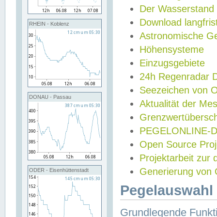
Der Wasserstand
Download langfris
RHEIN - Koblenz
Astronomische Gez
Höhensysteme
Einzugsgebiete
24h Regenradar
Seezeichen von 
DONAU - Passau
Aktualität der Me
Grenzwertübersch
PEGELONLINE-Di
Open Source Projek
Projektarbeit zur
Generierung von 
ODER - Eisenhüttenstadt
Pegelauswahl 
Grundlegende Funkti