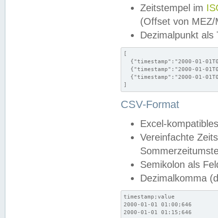
Zeitstempel im
IS
(Offset von MEZ
Dezimalpunkt als
[

  {"timestamp":"2000-01-01T0
  {"timestamp":"2000-01-01T0
  {"timestamp":"2000-01-01T0
]
CSV-Format
Excel-kompatibles
Vereinfachte Zeit
Sommerzeitumstel
Semikolon als Fel
Dezimalkomma (de
timestamp;value

2000-01-01 01:00;646

2000-01-01 01:15;646
