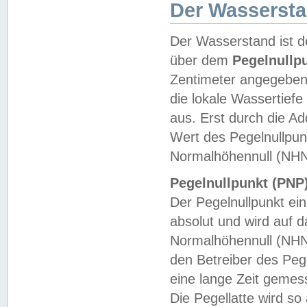
Der Wasserst
Der Wasserstand ist d
über dem
Pegelnullp
Zentimeter angegeben
die lokale Wassertie
aus. Erst durch die A
Wert des Pegelnullpun
Normalhöhennull (NHN
Pegelnullpunkt (PNP)
Der Pegelnullpunkt ei
absolut und wird auf
Normalhöhennull (NHN
den Betreiber des Pege
eine lange Zeit geme
Die Pegellatte wird s