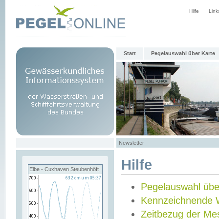
Hilfe
Link
Start
Pegelauswahl über Karte
Newsletter
Hilfe
Elbe - Cuxhaven Steubenhöft
Pegelauswahl übe
Kennzeichnende 
Zeitbezug der Me