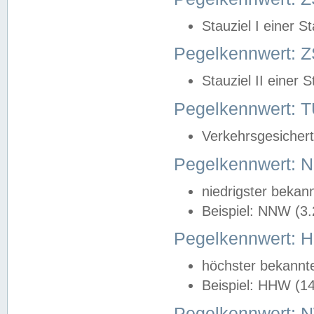
Stauziel I einer S
Pegelkennwert: Z
Stauziel II einer 
Pegelkennwert:
Verkehrsgesichert
Pegelkennwert:
niedrigster bekan
Beispiel: NNW (3
Pegelkennwert:
höchster bekannt
Beispiel: HHW (1
Pegelkennwert: 