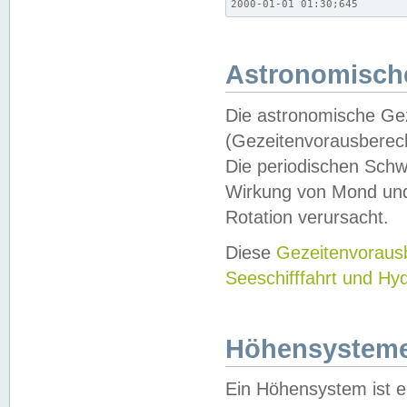
2000-01-01 01:30;645
Astronomische
Die astronomische Gez
(Gezeitenvorausberec
Die periodischen Schw
Wirkung von Mond und
Rotation verursacht.
Diese
Gezeitenvorau
Seeschifffahrt und Hy
Höhensystem
Ein Höhensystem ist e