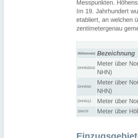
Messpunkten. Höhensy
Im 19. Jahrhundert wu
etabliert, an welchen 
zentimetergenau gem
Bezeichnung
Höhennetz
Meter über Nor
DHHN2016
NHN)
Meter über Nor
DHHN92
NHN)
Meter über Nor
DHHN12
Meter über Hö
SNN76
Einzugsgebiet