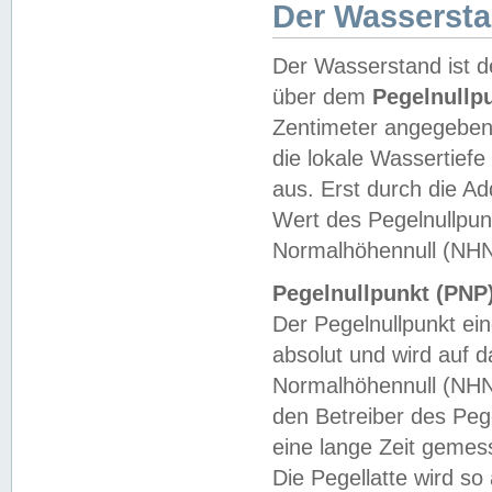
Der Wasserst
Der Wasserstand ist d
über dem
Pegelnullp
Zentimeter angegeben
die lokale Wassertie
aus. Erst durch die A
Wert des Pegelnullpun
Normalhöhennull (NHN
Pegelnullpunkt (PNP)
Der Pegelnullpunkt ei
absolut und wird auf
Normalhöhennull (NHN
den Betreiber des Pege
eine lange Zeit geme
Die Pegellatte wird s