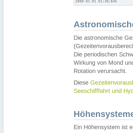
2000-01-01 01:30;645
Astronomische
Die astronomische Gez
(Gezeitenvorausberec
Die periodischen Schw
Wirkung von Mond und
Rotation verursacht.
Diese
Gezeitenvorau
Seeschifffahrt und Hy
Höhensystem
Ein Höhensystem ist e