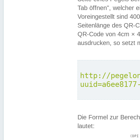
Tab öffnen", welcher 
Voreingestellt sind 4
Seitenlänge des QR-C
QR-Code von 4cm × 4c
ausdrucken, so setzt 
http://pegelo
uuid=a6ee8177
Die Formel zur Berech
lautet:
			(DPI × Druckkantenlänge in cm) ÷ 2,54 = Kantenlänge in Pixel
