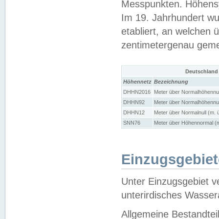
Messpunkten. Höhensy
Im 19. Jahrhundert wu
etabliert, an welchen 
zentimetergenau gem
Deutschland
Höhennetz
Bezeichnung
DHHN2016
Meter über Normalhöhennul
DHHN92
Meter über Normalhöhennul
DHHN12
Meter über Normalnull (m. 
SNN76
Meter über Höhennormal (m
Einzugsgebiet
Unter Einzugsgebiet v
unterirdisches Wasser
Allgemeine Bestandtei