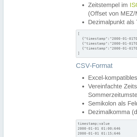
Zeitstempel im
IS
(Offset von MEZ
Dezimalpunkt als
[

  {"timestamp":"2000-01-01T0
  {"timestamp":"2000-01-01T0
  {"timestamp":"2000-01-01T0
]
CSV-Format
Excel-kompatibles
Vereinfachte Zeit
Sommerzeitumstel
Semikolon als Fel
Dezimalkomma (de
timestamp;value

2000-01-01 01:00;646

2000-01-01 01:15;646
