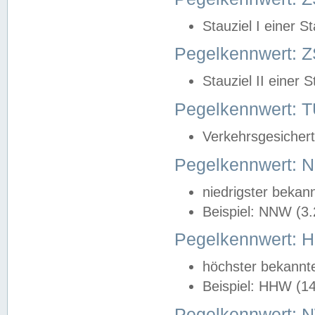
Stauziel I einer S
Pegelkennwert: Z
Stauziel II einer 
Pegelkennwert:
Verkehrsgesichert
Pegelkennwert:
niedrigster bekan
Beispiel: NNW (3
Pegelkennwert:
höchster bekannt
Beispiel: HHW (1
Pegelkennwert: 