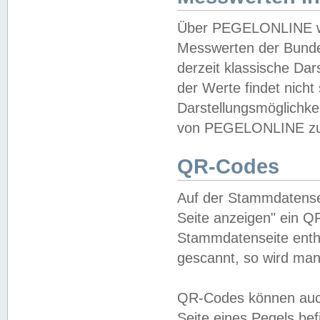
Über PEGELONLINE wer
Messwerten der Bundes
derzeit klassische Da
der Werte findet nicht 
Darstellungsmöglichkei
von PEGELONLINE zu 
QR-Codes
Auf der Stammdatensei
Seite anzeigen" ein Q
Stammdatenseite enthä
gescannt, so wird man
QR-Codes können auc
Seite eines Pegels be