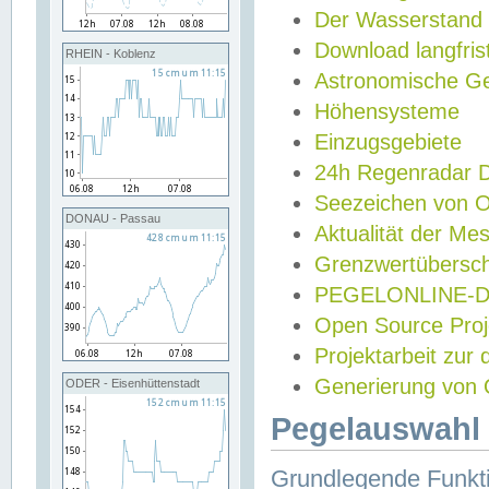
Der Wasserstand
Download langfris
RHEIN - Koblenz
Astronomische Gez
Höhensysteme
Einzugsgebiete
24h Regenradar
Seezeichen von 
DONAU - Passau
Aktualität der Me
Grenzwertübersch
PEGELONLINE-Di
Open Source Projek
Projektarbeit zur
Generierung von 
ODER - Eisenhüttenstadt
Pegelauswahl 
Grundlegende Funkti