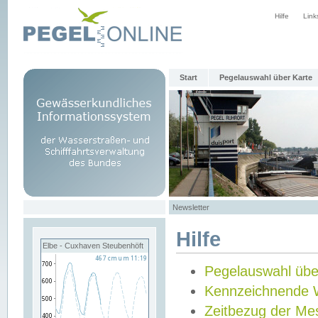
Hilfe
Link
Start
Pegelauswahl über Karte
Newsletter
Hilfe
Elbe - Cuxhaven Steubenhöft
Pegelauswahl übe
Kennzeichnende 
Zeitbezug der Me