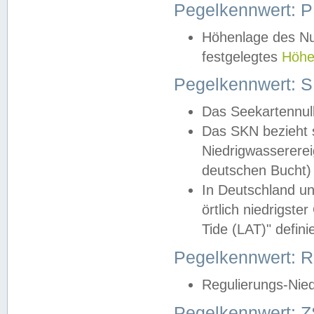
Pegelkennwert: 
Höhenlage des Nul
festgelegtes
Höhe
Pegelkennwert: 
Das Seekartennull
Das SKN bezieht s
Niedrigwassererei
deutschen Bucht) 
In Deutschland un
örtlich niedrigst
Tide (LAT)" definie
Pegelkennwert:
Regulierungs-Nie
Pegelkennwert: Z