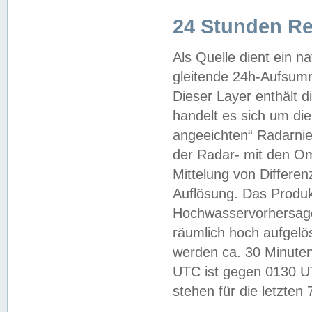
24 Stunden R
Als Quelle dient ein n
gleitende 24h-Aufsum
Dieser Layer enthält
handelt es sich um di
angeeichten“ Radarnie
der Radar- mit den O
Mittelung von Differe
Auflösung. Das Produk
Hochwasservorhersagez
räumlich hoch aufgelö
werden ca. 30 Minuten
UTC ist gegen 0130 UTC
stehen für die letzten