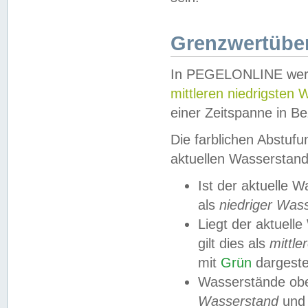
Grenzwertüber
In PEGELONLINE werde
mittleren niedrigsten
einer Zeitspanne in Be
Die farblichen Abstuf
aktuellen Wasserstand
Ist der aktuelle 
als
niedriger Was
Liegt der aktue
gilt dies als
mittle
mit
Grün
dargestel
Wasserstände obe
Wasserstand
und