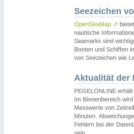
Seezeichen v
OpenSeaMap
↗
biete
nautische Information
Seamarks sind wichtig
Booten und Schiffen i
von Seezeichen wie Le
Aktualität der
PEGELONLINE erhält u
Im Binnenbereich wird 
Messwerte von Zeitreih
Minuten. Abweichungen
Fehlern bei der Daten
sein.