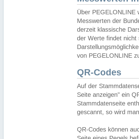
Über PEGELONLINE wer
Messwerten der Bundes
derzeit klassische Da
der Werte findet nicht 
Darstellungsmöglichkei
von PEGELONLINE zu 
QR-Codes
Auf der Stammdatensei
Seite anzeigen" ein Q
Stammdatenseite enthä
gescannt, so wird man
QR-Codes können auc
Seite eines Pegels be