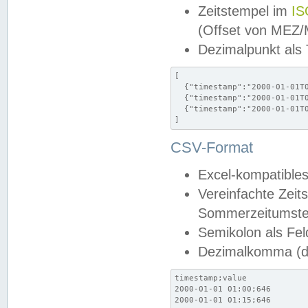
Zeitstempel im
IS
(Offset von MEZ
Dezimalpunkt als
[

  {"timestamp":"2000-01-01T0
  {"timestamp":"2000-01-01T0
  {"timestamp":"2000-01-01T0
]
CSV-Format
Excel-kompatibles
Vereinfachte Zeit
Sommerzeitumstel
Semikolon als Fel
Dezimalkomma (de
timestamp;value

2000-01-01 01:00;646

2000-01-01 01:15;646
