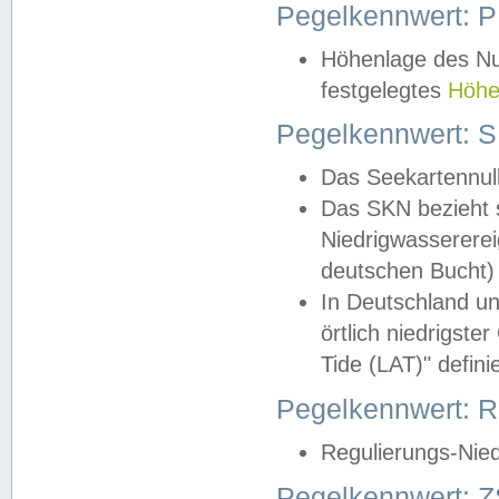
Pegelkennwert: 
Höhenlage des Nul
festgelegtes
Höhe
Pegelkennwert: 
Das Seekartennull
Das SKN bezieht s
Niedrigwassererei
deutschen Bucht) 
In Deutschland un
örtlich niedrigst
Tide (LAT)" definie
Pegelkennwert:
Regulierungs-Nie
Pegelkennwert: Z