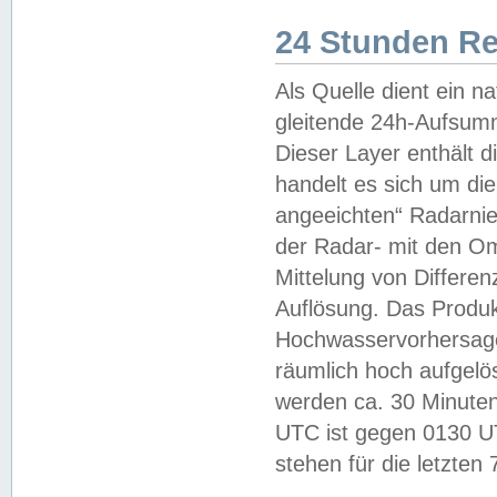
24 Stunden R
Als Quelle dient ein n
gleitende 24h-Aufsum
Dieser Layer enthält
handelt es sich um di
angeeichten“ Radarnie
der Radar- mit den O
Mittelung von Differe
Auflösung. Das Produk
Hochwasservorhersagez
räumlich hoch aufgelö
werden ca. 30 Minuten
UTC ist gegen 0130 UTC
stehen für die letzten