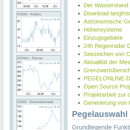
Der Wasserstand
Download langfris
RHEIN - Koblenz
Astronomische Gez
Höhensysteme
Einzugsgebiete
24h Regenradar
Seezeichen von 
DONAU - Passau
Aktualität der Me
Grenzwertübersch
PEGELONLINE-Di
Open Source Projek
Projektarbeit zur
Generierung von 
ODER - Eisenhüttenstadt
Pegelauswahl 
Grundlegende Funkti