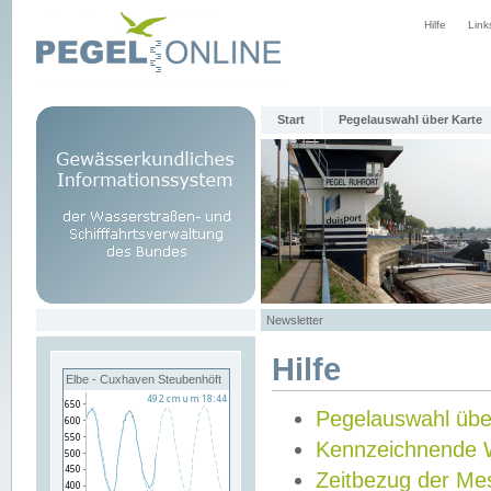
Hilfe
Link
Start
Pegelauswahl über Karte
Newsletter
Hilfe
Elbe - Cuxhaven Steubenhöft
Pegelauswahl übe
Kennzeichnende 
Zeitbezug der Me