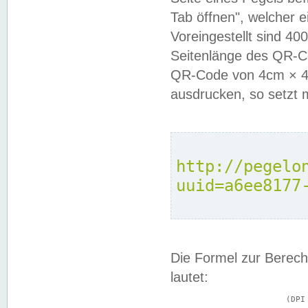
Tab öffnen", welcher 
Voreingestellt sind 4
Seitenlänge des QR-C
QR-Code von 4cm × 4c
ausdrucken, so setzt 
http://pegelo
uuid=a6ee8177
Die Formel zur Berech
lautet:
			(DPI × Druckkantenlänge in cm) ÷ 2,54 = Kantenlänge in Pixel
