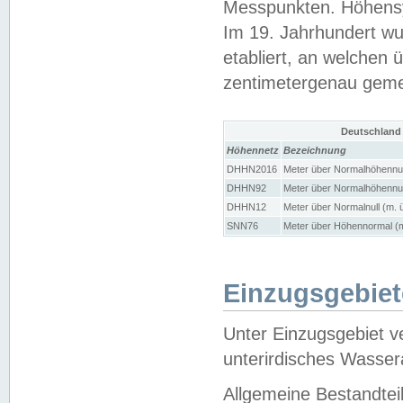
Messpunkten. Höhensy
Im 19. Jahrhundert wu
etabliert, an welchen 
zentimetergenau gem
Deutschland
Höhennetz
Bezeichnung
DHHN2016
Meter über Normalhöhennul
DHHN92
Meter über Normalhöhennul
DHHN12
Meter über Normalnull (m. 
SNN76
Meter über Höhennormal (m
Einzugsgebiet
Unter Einzugsgebiet v
unterirdisches Wasser
Allgemeine Bestandtei