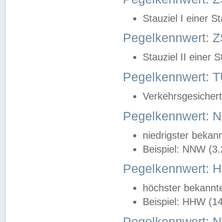
Stauziel I einer S
Pegelkennwert: Z
Stauziel II einer 
Pegelkennwert:
Verkehrsgesichert
Pegelkennwert:
niedrigster bekan
Beispiel: NNW (3
Pegelkennwert:
höchster bekannt
Beispiel: HHW (1
Pegelkennwert: 