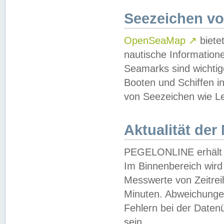
Seezeichen v
OpenSeaMap
↗
biete
nautische Information
Seamarks sind wichtig
Booten und Schiffen i
von Seezeichen wie Le
Aktualität der
PEGELONLINE erhält u
Im Binnenbereich wird 
Messwerte von Zeitreih
Minuten. Abweichungen
Fehlern bei der Daten
sein.