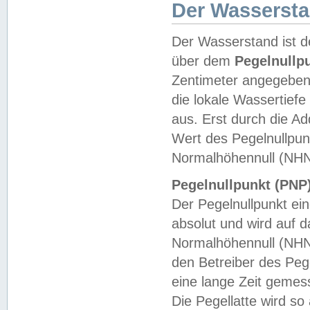
Der Wasserst
Der Wasserstand ist d
über dem
Pegelnullp
Zentimeter angegeben
die lokale Wassertie
aus. Erst durch die A
Wert des Pegelnullpun
Normalhöhennull (NHN
Pegelnullpunkt (PNP)
Der Pegelnullpunkt ei
absolut und wird auf
Normalhöhennull (NHN
den Betreiber des Pege
eine lange Zeit geme
Die Pegellatte wird s