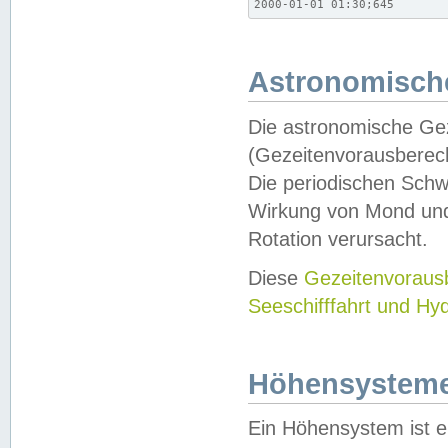
2000-01-01 01:30;645
Astronomische
Die astronomische Gez
(Gezeitenvorausberec
Die periodischen Schw
Wirkung von Mond und
Rotation verursacht.
Diese
Gezeitenvorau
Seeschifffahrt und Hy
Höhensystem
Ein Höhensystem ist e