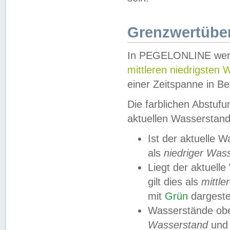
Grenzwertüber
In PEGELONLINE werde
mittleren niedrigsten
einer Zeitspanne in Be
Die farblichen Abstuf
aktuellen Wasserstand
Ist der aktuelle 
als
niedriger Was
Liegt der aktue
gilt dies als
mittle
mit
Grün
dargestel
Wasserstände obe
Wasserstand
und