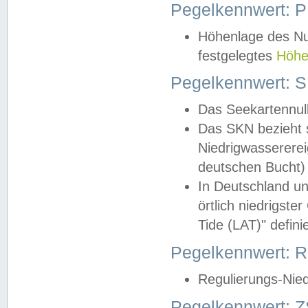
Pegelkennwert: 
Höhenlage des Nul
festgelegtes
Höhe
Pegelkennwert: 
Das Seekartennull
Das SKN bezieht s
Niedrigwassererei
deutschen Bucht) 
In Deutschland un
örtlich niedrigst
Tide (LAT)" definie
Pegelkennwert:
Regulierungs-Nie
Pegelkennwert: Z