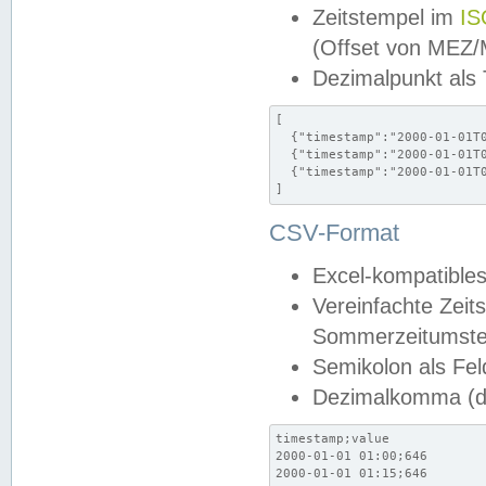
Zeitstempel im
IS
(Offset von MEZ
Dezimalpunkt als
[

  {"timestamp":"2000-01-01T0
  {"timestamp":"2000-01-01T0
  {"timestamp":"2000-01-01T0
]
CSV-Format
Excel-kompatibles
Vereinfachte Zeit
Sommerzeitumstel
Semikolon als Fel
Dezimalkomma (de
timestamp;value

2000-01-01 01:00;646

2000-01-01 01:15;646
