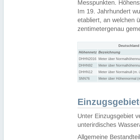
Messpunkten. Höhensy
Im 19. Jahrhundert wu
etabliert, an welchen 
zentimetergenau gem
Deutschland
Höhennetz
Bezeichnung
DHHN2016
Meter über Normalhöhennul
DHHN92
Meter über Normalhöhennul
DHHN12
Meter über Normalnull (m. 
SNN76
Meter über Höhennormal (m
Einzugsgebiet
Unter Einzugsgebiet v
unterirdisches Wasser
Allgemeine Bestandtei