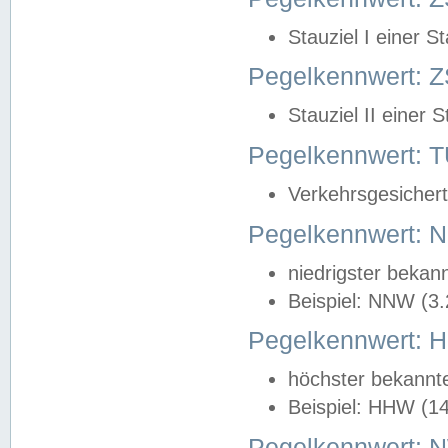
Stauziel I einer S
Pegelkennwert: Z
Stauziel II einer 
Pegelkennwert:
Verkehrsgesichert
Pegelkennwert:
niedrigster bekan
Beispiel: NNW (3
Pegelkennwert:
höchster bekannt
Beispiel: HHW (1
Pegelkennwert: 