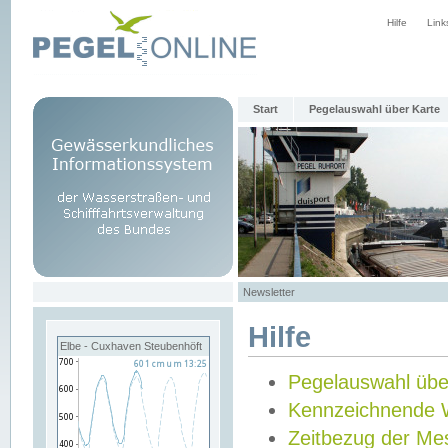
Hilfe
Link
Start
Pegelauswahl über Karte
Newsletter
Hilfe
Elbe - Cuxhaven Steubenhöft
Pegelauswahl übe
Kennzeichnende 
Zeitbezug der Me