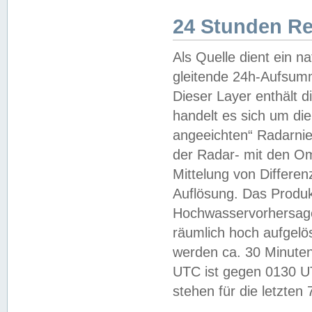
24 Stunden R
Als Quelle dient ein n
gleitende 24h-Aufsum
Dieser Layer enthält
handelt es sich um di
angeeichten“ Radarnie
der Radar- mit den O
Mittelung von Differe
Auflösung. Das Produk
Hochwasservorhersagez
räumlich hoch aufgelö
werden ca. 30 Minuten
UTC ist gegen 0130 UTC
stehen für die letzten