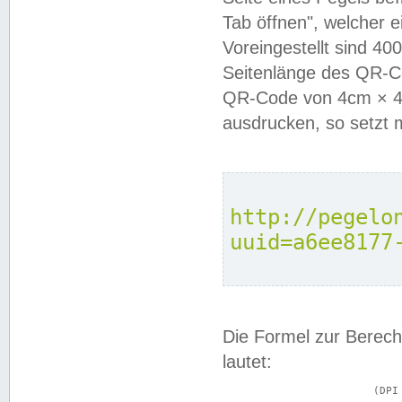
Tab öffnen", welcher 
Voreingestellt sind 4
Seitenlänge des QR-C
QR-Code von 4cm × 4c
ausdrucken, so setzt 
http://pegelo
uuid=a6ee8177
Die Formel zur Berech
lautet:
			(DPI × Druckkantenlänge in cm) ÷ 2,54 = Kantenlänge in Pixel
