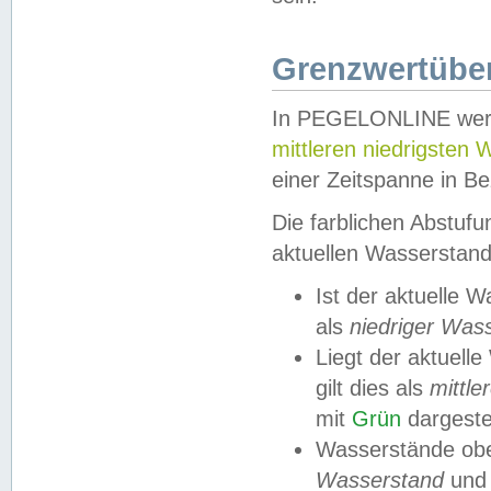
Grenzwertüber
In PEGELONLINE werde
mittleren niedrigsten
einer Zeitspanne in Be
Die farblichen Abstuf
aktuellen Wasserstand
Ist der aktuelle 
als
niedriger Was
Liegt der aktue
gilt dies als
mittle
mit
Grün
dargestel
Wasserstände obe
Wasserstand
und