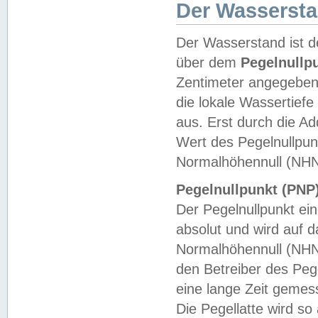
Der Wasserst
Der Wasserstand ist d
über dem
Pegelnullp
Zentimeter angegeben
die lokale Wassertie
aus. Erst durch die A
Wert des Pegelnullpun
Normalhöhennull (NHN
Pegelnullpunkt (PNP)
Der Pegelnullpunkt ei
absolut und wird auf
Normalhöhennull (NHN
den Betreiber des Pege
eine lange Zeit geme
Die Pegellatte wird s