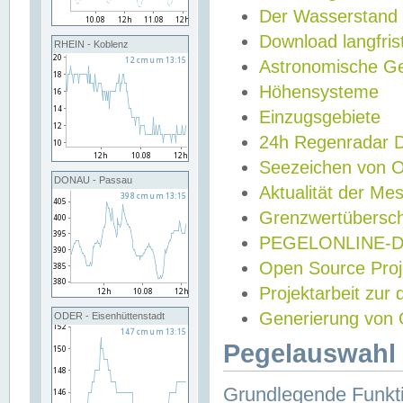
Der Wasserstand
Download langfris
RHEIN - Koblenz
Astronomische Gez
Höhensysteme
Einzugsgebiete
24h Regenradar
Seezeichen von 
DONAU - Passau
Aktualität der Me
Grenzwertübersch
PEGELONLINE-Di
Open Source Projek
Projektarbeit zur
Generierung von 
ODER - Eisenhüttenstadt
Pegelauswahl 
Grundlegende Funkti