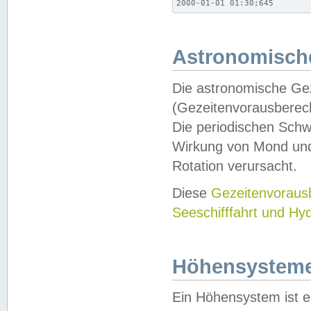
2000-01-01 01:30;645
Astronomische
Die astronomische Gez
(Gezeitenvorausberec
Die periodischen Schw
Wirkung von Mond und
Rotation verursacht.
Diese
Gezeitenvorau
Seeschifffahrt und Hy
Höhensystem
Ein Höhensystem ist e