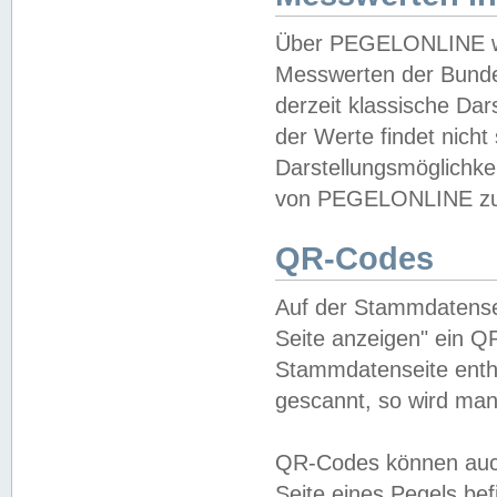
Über PEGELONLINE wer
Messwerten der Bundes
derzeit klassische Da
der Werte findet nicht 
Darstellungsmöglichkei
von PEGELONLINE zu 
QR-Codes
Auf der Stammdatensei
Seite anzeigen" ein Q
Stammdatenseite enthä
gescannt, so wird man
QR-Codes können auc
Seite eines Pegels be