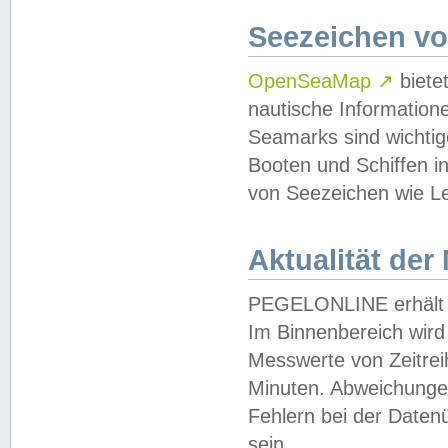
Seezeichen v
OpenSeaMap
↗
biete
nautische Information
Seamarks sind wichtig
Booten und Schiffen i
von Seezeichen wie Le
Aktualität der
PEGELONLINE erhält u
Im Binnenbereich wird 
Messwerte von Zeitreih
Minuten. Abweichungen
Fehlern bei der Daten
sein.