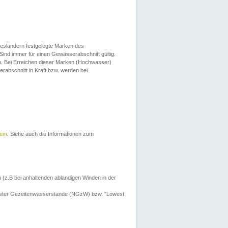
esländern festgelegte Marken des
Sind immer für einen Gewässerabschnitt gültig.
. Bei Erreichen dieser Marken (Hochwasser)
erabschnitt in Kraft bzw. werden bei
tem
. Siehe auch die Informationen zum
 (z.B bei anhaltenden ablandigen Winden in der
drigster Gezeitenwasserstande (NGzW) bzw. "Lowest