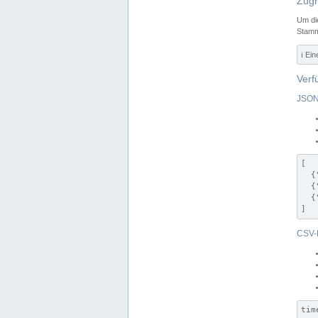
Zugr
Um di
Stamm
ℹ️ Ei
Verf
JSON
[

  {
  {
  {
]
CSV-
tim