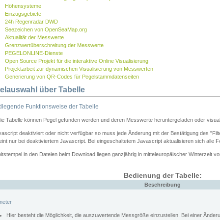
Höhensysteme
Einzugsgebiete
24h Regenradar DWD
Seezeichen von OpenSeaMap.org
Aktualität der Messwerte
Grenzwertüberschreitung der Messwerte
PEGELONLINE-Dienste
Open Source Projekt für die interaktive Online Visualisierung
Projektarbeit zur dynamischen Visualisierung von Messwerten
Generierung von QR-Codes für Pegelstammdatenseiten
elauswahl über Tabelle
legende Funktionsweise der Tabelle
die Tabelle können Pegel gefunden werden und deren Messwerte heruntergeladen oder visuali
vascript deaktiviert oder nicht verfügbar so muss jede Änderung mit der Bestätigung des "Filt
int nur bei deaktiviertem Javascript. Bei eingeschaltetem Javascript aktualisieren sich alle 
itstempel in den Dateien beim Download liegen ganzjährig in mitteleuropäischer Winterzeit vo
Bedienung der Tabelle:
Beschreibung
meter
Hier besteht die Möglichkeit, die auszuwertende Messgröße einzustellen. Bei einer Ände