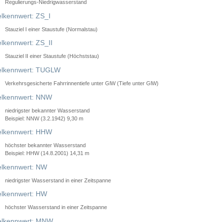
Regulierungs-Niedrigwasserstand
lkennwert: ZS_I
Stauziel I einer Staustufe (Normalstau)
lkennwert: ZS_II
Stauziel II einer Staustufe (Höchststau)
elkennwert: TUGLW
Verkehrsgesicherte Fahrrinnentiefe unter GlW (Tiefe unter GlW)
lkennwert: NNW
niedrigster bekannter Wasserstand
Beispiel: NNW (3.2.1942) 9,30 m
lkennwert: HHW
höchster bekannter Wasserstand
Beispiel: HHW (14.8.2001) 14,31 m
lkennwert: NW
niedrigster Wasserstand in einer Zeitspanne
lkennwert: HW
höchster Wasserstand in einer Zeitspanne
elkennwert: MNW