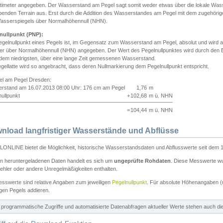
ntimeter angegeben. Der Wasserstand am Pegel sagt somit weder etwas über die lokale Wa
enden Terrain aus. Erst durch die Addition des Wasserstandes am Pegel mit dem zugehörig
asserspiegels über Normalhöhennull (NHN).
nullpunkt (PNP):
egelnullpunkt eines Pegels ist, im Gegensatz zum Wasserstand am Pegel, absolut und wir
ter über Normalhöhennull (NHN) angegeben. Der Wert des Pegelnullpunktes wird durch den Bet
 dem niedrigsten, über eine lange Zeit gemessenen Wasserstand.
gellatte wird so angebracht, dass deren Nullmarkierung dem Pegelnullpunkt entspricht.
iel am Pegel Dresden:
rstand am 16.07.2013 08:00 Uhr: 176 cm am Pegel
1,76
m
ullpunkt
+
102,68
m ü. NHN
=
104,44
m ü. NHN
nload langfristiger Wasserstände und Abflüsse
ONLINE bietet die Möglichkeit, historische Wasserstandsdaten und Abflusswerte seit dem 1
en heruntergeladenen Daten handelt es sich um
ungeprüfte Rohdaten
. Diese Messwerte wur
ehler oder andere Unregelmäßigkeiten enthalten.
esswerte sind relative Angaben zum jeweiligen
Pegelnullpunkt
. Für absolute Höhenangaben 
igen Pegels addieren.
ür programmatische Zugriffe und automatisierte Datenabfragen aktueller Werte stehen auch d