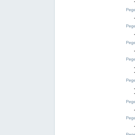
Pege
Pege
Peg
Pege
Pege
Pege
Pege
Peg