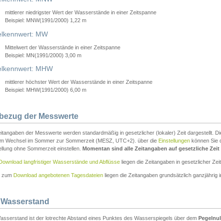
mittlerer niedrigster Wert der Wasserstände in einer Zeitspanne
Beispiel: MNW(1991/2000) 1,22 m
lkennwert: MW
Mittelwert der Wasserstände in einer Zeitspanne
Beispiel: MN(1991/2000) 3,00 m
elkennwert: MHW
mittlerer höchster Wert der Wasserstände in einer Zeitspanne
Beispiel: MHW(1991/2000) 6,00 m
tbezug der Messwerte
itangaben der Messwerte werden standardmäßig in gesetzlicher (lokaler) Zeit dargestellt. D
em Wechsel im Sommer zur Sommerzeit (MESZ, UTC+2). über die
Einstellungen
können Sie d
ellung ohne Sommerzeit einstellen.
Momentan sind alle Zeitangaben auf gesetzliche Zeit e
Download langfristiger Wasserstände und Abflüsse
liegen die Zeitangaben in gesetzlicher Zeit
n zum
Download angebotenen Tagesdateien
liegen die Zeitangaben grundsätzlich ganzjährig in
 Wasserstand
asserstand ist der lotrechte Abstand eines Punktes des Wasserspiegels über dem
Pegelnul