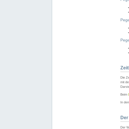
Pege
Peg
Zei
Die Ze
mit d
Darst
Beim
In de
Der
Der W