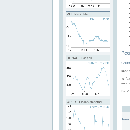
RHEIN - Koblenz
Peg
DONAU - Passau
Grund
über 
Ist Ja
ersche
Die Ze
ODER - Eisenhüttenstadt
Para