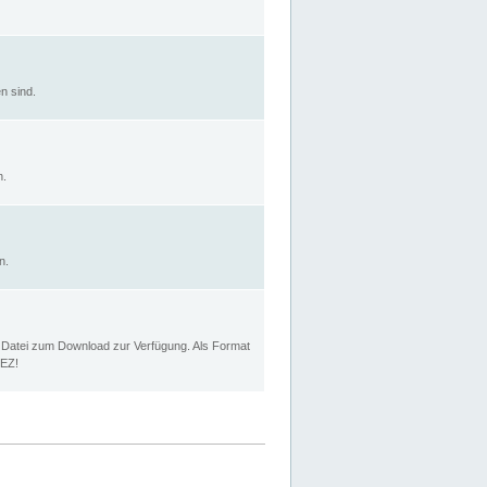
n sind.
n.
n.
p Datei zum Download zur Verfügung. Als Format
MEZ!