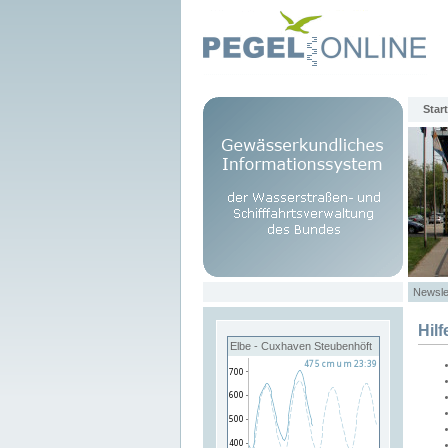
Start
Newsle
Hilf
Elbe - Cuxhaven Steubenhöft