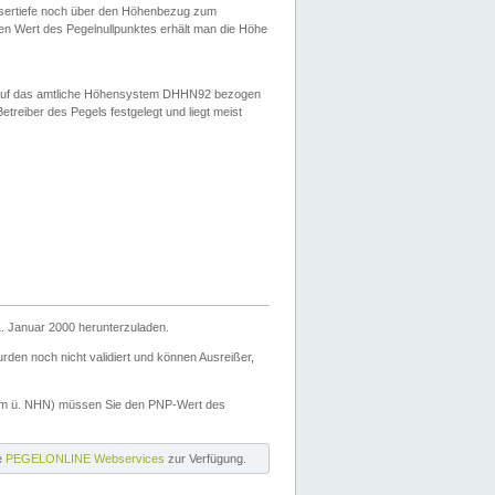
ssertiefe noch über den Höhenbezug zum
en Wert des Pegelnullpunktes erhält man die Höhe
d auf das amtliche Höhensystem DHHN92 bezogen
reiber des Pegels festgelegt und liegt meist
. Januar 2000 herunterzuladen.
den noch nicht validiert und können Ausreißer,
(m ü. NHN) müssen Sie den PNP-Wert des
ie
PEGELONLINE Webservices
zur Verfügung.