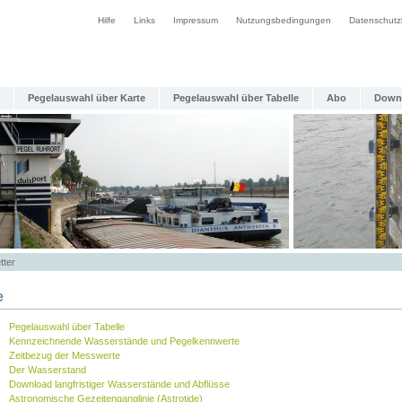
Hilfe
Links
Impressum
Nutzungsbedingungen
Datenschutz
Pegelauswahl über Karte
Pegelauswahl über Tabelle
Abo
Down
tter
e
Pegelauswahl über Tabelle
Kennzeichnende Wasserstände und Pegelkennwerte
Zeitbezug der Messwerte
Der Wasserstand
Download langfristiger Wasserstände und Abflüsse
Astronomische Gezeitenganglinie (Astrotide)