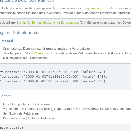
iff auf die Download-Funktion
e Daten herunterzuladen, navigieren Sie zunächst über die
Pegelauswahl-Tabelle
zu einem ge
datenseite finden Sie dann die Option zum Download der historischen Messdaten unterhalb
ne detaillierte
Schritt-für-Schritt-Anleitung mit Screenshots
führt Sie durch den gesamten Down
ügbare Datenformate
-Format
Strukturiertes Datenformat für programmatische Verarbeitung
Zeitstempel im
ISO 8601-Format
↗
mit vollständigen Zeitzoneninformation (Offset von 
Dezimalpunkt als Trennzeichen
"timestamp":"2000-01-01T01:00:00+01:00","value":646},

"timestamp":"2000-01-01T01:15:00+01:00","value":646},

"timestamp":"2000-01-01T01:30:00+01:00","value":645}

Format
Excel-kompatibles Tabellenformat
Vereinfachte Zeitstempeldarstellung in gesetzlicher Zeit (MEZ/MESZ mit Sommerzeitumstel
Semikolon als Feldtrenner
Dezimalkomma (deutsche Notation)
estamp;value
