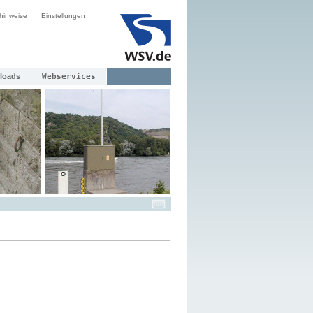
hinweise
Einstellungen
loads
Webservices