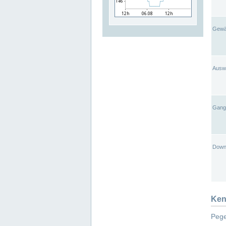
Gewä
Ausw
Gangl
Down
Ken
Pege