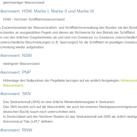
gleichwertiger Wasserstand
lkennwert: HSW, Marke I, Marke II und Marke III
HSW – höchster Schifffahrtswasserstand
in Zusammenarbeit der Wasserstraßen- und Schifffahrtsverwaltung des Bundes mit den Bund
standes an ausgewählten Pegeln und dienen als Richtwerte für den Betrieb der Schifffahrt. 
n von den örtlichen Gegebenheiten ab und sind von Gewässer zu Gewässer unterschiedlich
 unterschiedliche Beschränkungen (z.B. Sperrungen) für die Schifffahrt im jeweiligen Gewäss
schreitung wieder aufgehoben.
lkennwert: NSW
niedrigster Wasserstand
lkennwert: PNP
Höhenlage des Nullpunktes der Pegellatte bezogen auf ein amtlich festgelegtes
Höhensys
Wasserstand
.
lkennwert: SKN
Das Seekartennull (SKN) ist eine örtliche Mindesttiefenangabe in Seekarten.
Das SKN bezieht sich auf die Wassertiefe, die auch bei extemen Niedrigwasserereignissen
deutschen Bucht) kaum noch unterschritten wird.
In Deutschland und den Nordsee-Staaten ist das Seekartennull seit 2005 als örtlich nie
Astronomical Tide (LAT)" definiert.
lkennwert: RNW