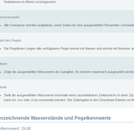
Selektionen im Menü zurückgesetzt.
sserauswahl
Alle Gewässer werden aufgelistet, wenn Daten für den ausgewählten Parameter vorhande
ahl des Pegels
Die Pegellisten zeigen alle verfügbaren Pegel einmal mit Namen und einmal mit Nummer a
inien
Zeigt die ausgewählten Messwerte als Ganglinie. Es können maximal 6 ausgewählt werde
load
Stellt die ausgewählten Messwerte innerhalb eines auswählbaren Zeitbereichs in einer Zi
kann txt, csv oder zrxp verwendet werden. Die Zeitangabe in den Download-Dateien ist 
nzeichnende Wasserstände und Pegelkennwerte
lkennwert: GLW