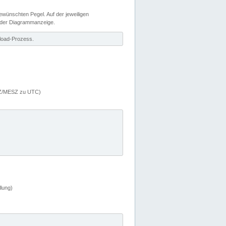
wünschten Pegel. Auf der jeweiligen
 der Diagrammanzeige.
load-Prozess.
MEZ/MESZ zu UTC)
lung)