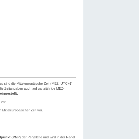
ies sind die Mitteleuropäische Zeit (MEZ, UTC+1)
ie Zeitangaben auch auf ganzjährige MEZ-
ingestellt.
 vor.
 Mitteleuropäischer Zeit vor.
lpunkt (PNP)
der Pegellatte und wird in der Regel