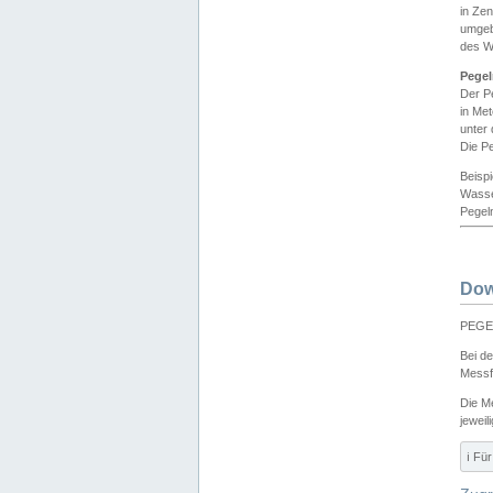
in Ze
umgeb
des W
Pegel
Der P
in Me
unter
Die Pe
Beisp
Wasse
Pegeln
Dow
PEGEL
Bei d
Messf
Die M
jeweil
ℹ️ F