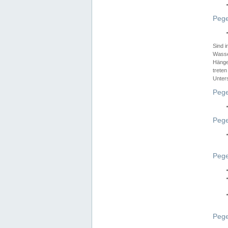
Pege
Sind 
Wasser
Hänge
treten
Unter
Pege
Pege
Pege
Pege