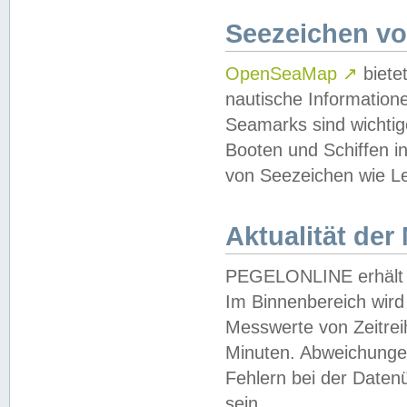
Seezeichen v
OpenSeaMap
↗
biete
nautische Information
Seamarks sind wichtig
Booten und Schiffen i
von Seezeichen wie Le
Aktualität der
PEGELONLINE erhält u
Im Binnenbereich wird 
Messwerte von Zeitreih
Minuten. Abweichungen
Fehlern bei der Daten
sein.