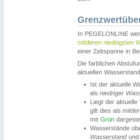
Grenzwertüber
In PEGELONLINE werde
mittleren niedrigsten
einer Zeitspanne in Be
Die farblichen Abstuf
aktuellen Wasserstand
Ist der aktuelle 
als
niedriger Was
Liegt der aktue
gilt dies als
mittle
mit
Grün
dargestel
Wasserstände obe
Wasserstand
und