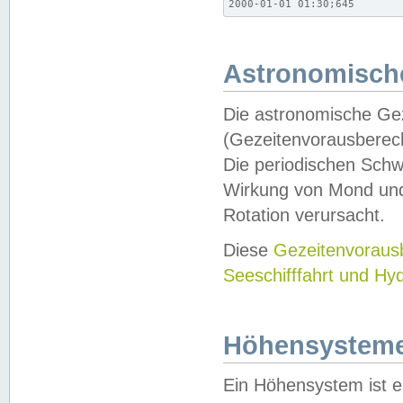
2000-01-01 01:30;645
Astronomische
Die astronomische Gez
(Gezeitenvorausberec
Die periodischen Schw
Wirkung von Mond und
Rotation verursacht.
Diese
Gezeitenvorau
Seeschifffahrt und Hy
Höhensystem
Ein Höhensystem ist e