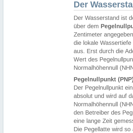
Der Wasserst
Der Wasserstand ist d
über dem
Pegelnullp
Zentimeter angegeben
die lokale Wassertie
aus. Erst durch die A
Wert des Pegelnullpun
Normalhöhennull (NHN
Pegelnullpunkt (PNP)
Der Pegelnullpunkt ei
absolut und wird auf
Normalhöhennull (NHN
den Betreiber des Pege
eine lange Zeit geme
Die Pegellatte wird s