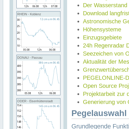
Der Wasserstand
Download langfris
RHEIN - Koblenz
Astronomische Gez
Höhensysteme
Einzugsgebiete
24h Regenradar
Seezeichen von 
DONAU - Passau
Aktualität der Me
Grenzwertübersch
PEGELONLINE-Di
Open Source Projek
Projektarbeit zur
Generierung von 
ODER - Eisenhüttenstadt
Pegelauswahl 
Grundlegende Funkti