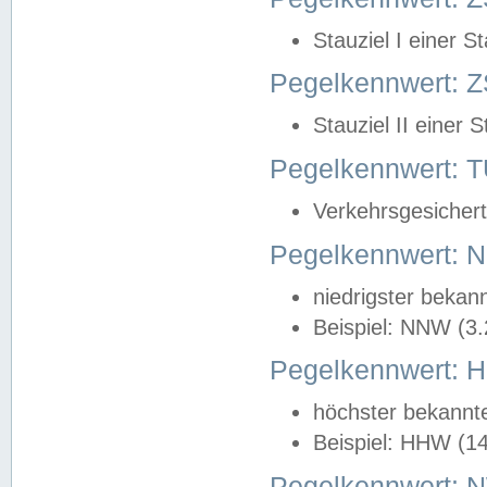
Stauziel I einer S
Pegelkennwert: Z
Stauziel II einer 
Pegelkennwert:
Verkehrsgesichert
Pegelkennwert:
niedrigster bekan
Beispiel: NNW (3
Pegelkennwert:
höchster bekannt
Beispiel: HHW (1
Pegelkennwert: 