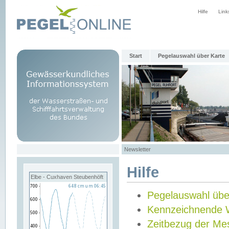
Hilfe
Link
Start
Pegelauswahl über Karte
Newsletter
Hilfe
Elbe - Cuxhaven Steubenhöft
Pegelauswahl übe
Kennzeichnende 
Zeitbezug der Me