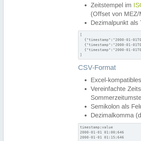
Zeitstempel im
IS
(Offset von MEZ
Dezimalpunkt als
[

  {"timestamp":"2000-01-01T0
  {"timestamp":"2000-01-01T0
  {"timestamp":"2000-01-01T0
]
CSV-Format
Excel-kompatibles
Vereinfachte Zeit
Sommerzeitumstel
Semikolon als Fel
Dezimalkomma (de
timestamp;value

2000-01-01 01:00;646

2000-01-01 01:15;646
