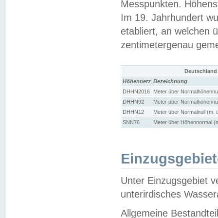
Messpunkten. Höhensy
Im 19. Jahrhundert wu
etabliert, an welchen 
zentimetergenau gem
Deutschland
Höhennetz
Bezeichnung
DHHN2016
Meter über Normalhöhennul
DHHN92
Meter über Normalhöhennul
DHHN12
Meter über Normalnull (m. 
SNN76
Meter über Höhennormal (m
Einzugsgebiet
Unter Einzugsgebiet v
unterirdisches Wasser
Allgemeine Bestandtei