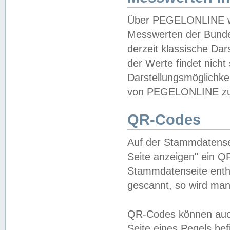
Über PEGELONLINE wer
Messwerten der Bundes
derzeit klassische Da
der Werte findet nicht 
Darstellungsmöglichkei
von PEGELONLINE zu 
QR-Codes
Auf der Stammdatensei
Seite anzeigen" ein Q
Stammdatenseite enthä
gescannt, so wird man
QR-Codes können auc
Seite eines Pegels be