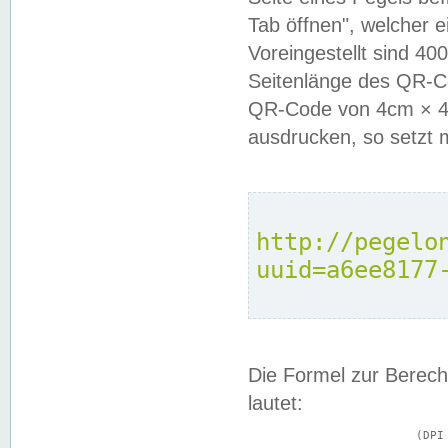
Tab öffnen", welcher 
Voreingestellt sind 4
Seitenlänge des QR-C
QR-Code von 4cm × 4c
ausdrucken, so setzt 
http://pegelo
uuid=a6ee8177
Die Formel zur Berech
lautet:
			(DPI × Druckkantenlänge in cm) ÷ 2,54 = Kantenlänge in Pixel
