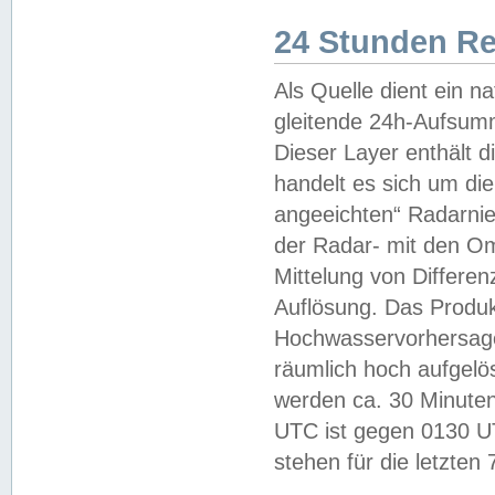
24 Stunden R
Als Quelle dient ein n
gleitende 24h-Aufsum
Dieser Layer enthält
handelt es sich um di
angeeichten“ Radarnie
der Radar- mit den O
Mittelung von Differe
Auflösung. Das Produk
Hochwasservorhersagez
räumlich hoch aufgelö
werden ca. 30 Minuten
UTC ist gegen 0130 UTC
stehen für die letzten