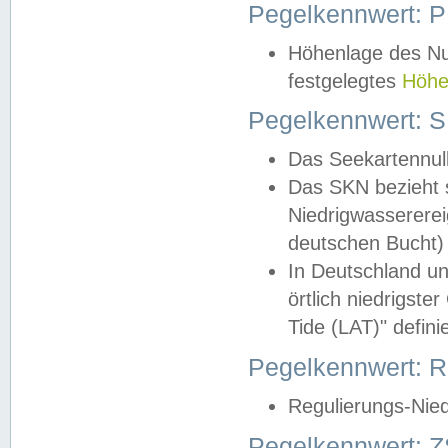
Pegelkennwert: 
Höhenlage des Nul
festgelegtes
Höhe
Pegelkennwert: 
Das Seekartennull
Das SKN bezieht s
Niedrigwassererei
deutschen Bucht) 
In Deutschland un
örtlich niedrigst
Tide (LAT)" definie
Pegelkennwert:
Regulierungs-Nie
Pegelkennwert: Z