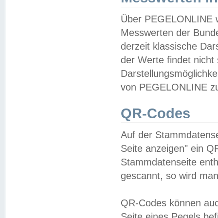
Über PEGELONLINE wer
Messwerten der Bundes
derzeit klassische Da
der Werte findet nicht 
Darstellungsmöglichkei
von PEGELONLINE zu 
QR-Codes
Auf der Stammdatensei
Seite anzeigen" ein Q
Stammdatenseite enthä
gescannt, so wird man
QR-Codes können auc
Seite eines Pegels be