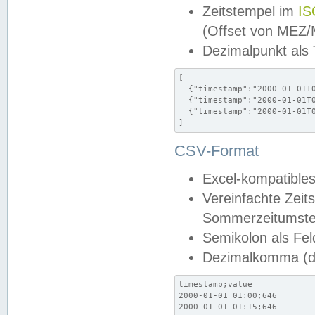
Zeitstempel im
IS
(Offset von MEZ
Dezimalpunkt als
[

  {"timestamp":"2000-01-01T0
  {"timestamp":"2000-01-01T0
  {"timestamp":"2000-01-01T0
]
CSV-Format
Excel-kompatibles
Vereinfachte Zeit
Sommerzeitumstel
Semikolon als Fel
Dezimalkomma (de
timestamp;value

2000-01-01 01:00;646

2000-01-01 01:15;646
