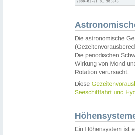
2000-01-01 01:30;645
Astronomische
Die astronomische Gez
(Gezeitenvorausberec
Die periodischen Schw
Wirkung von Mond und
Rotation verursacht.
Diese
Gezeitenvorau
Seeschifffahrt und Hy
Höhensystem
Ein Höhensystem ist e