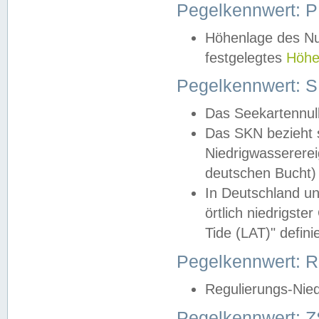
Pegelkennwert: 
Höhenlage des Nul
festgelegtes
Höhe
Pegelkennwert: 
Das Seekartennull
Das SKN bezieht s
Niedrigwassererei
deutschen Bucht) 
In Deutschland un
örtlich niedrigst
Tide (LAT)" definie
Pegelkennwert:
Regulierungs-Nie
Pegelkennwert: Z