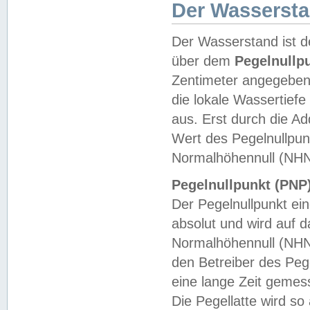
Der Wasserst
Der Wasserstand ist d
über dem
Pegelnullp
Zentimeter angegeben
die lokale Wassertie
aus. Erst durch die A
Wert des Pegelnullpun
Normalhöhennull (NHN
Pegelnullpunkt (PNP)
Der Pegelnullpunkt ei
absolut und wird auf
Normalhöhennull (NHN
den Betreiber des Pege
eine lange Zeit geme
Die Pegellatte wird s