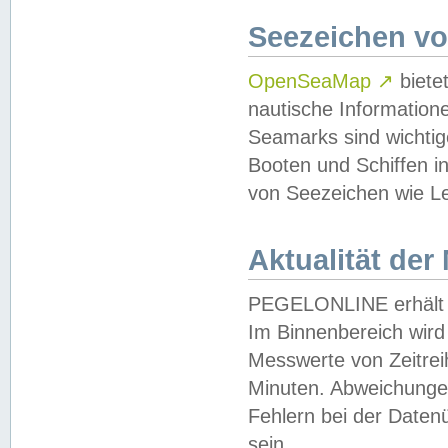
Seezeichen v
OpenSeaMap
↗
biete
nautische Information
Seamarks sind wichtig
Booten und Schiffen i
von Seezeichen wie Le
Aktualität der
PEGELONLINE erhält u
Im Binnenbereich wird 
Messwerte von Zeitreih
Minuten. Abweichungen
Fehlern bei der Daten
sein.