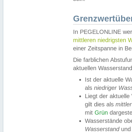
Grenzwertüber
In PEGELONLINE werde
mittleren niedrigsten
einer Zeitspanne in Be
Die farblichen Abstuf
aktuellen Wasserstand
Ist der aktuelle 
als
niedriger Was
Liegt der aktue
gilt dies als
mittle
mit
Grün
dargestel
Wasserstände obe
Wasserstand
und