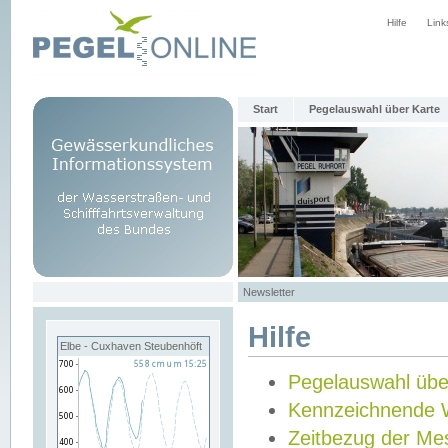
Hilfe
Link
Start
Pegelauswahl über Karte
Newsletter
Hilfe
Elbe - Cuxhaven Steubenhöft
Pegelauswahl übe
Kennzeichnende 
Zeitbezug der Me