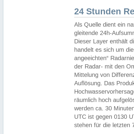
24 Stunden R
Als Quelle dient ein n
gleitende 24h-Aufsum
Dieser Layer enthält
handelt es sich um di
angeeichten“ Radarnie
der Radar- mit den O
Mittelung von Differe
Auflösung. Das Produk
Hochwasservorhersagez
räumlich hoch aufgelö
werden ca. 30 Minuten
UTC ist gegen 0130 UTC
stehen für die letzten