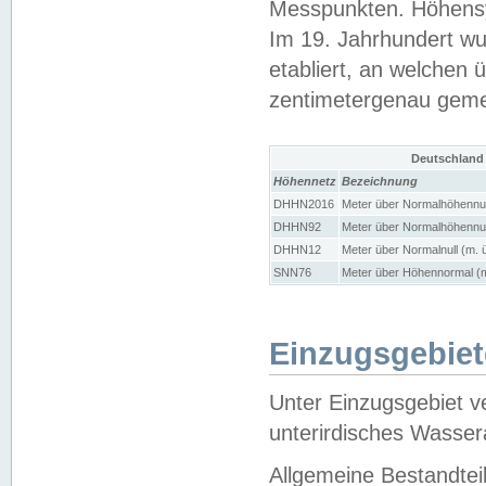
Messpunkten. Höhensy
Im 19. Jahrhundert wu
etabliert, an welchen 
zentimetergenau gem
Deutschland
Höhennetz
Bezeichnung
DHHN2016
Meter über Normalhöhennul
DHHN92
Meter über Normalhöhennul
DHHN12
Meter über Normalnull (m. 
SNN76
Meter über Höhennormal (m
Einzugsgebiet
Unter Einzugsgebiet v
unterirdisches Wasser
Allgemeine Bestandtei