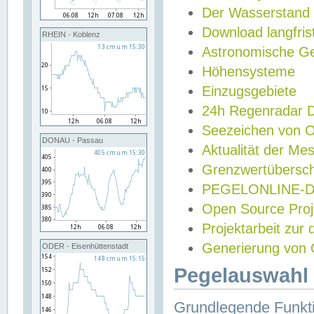
Der Wasserstand
Download langfris
RHEIN - Koblenz
Astronomische Gez
Höhensysteme
Einzugsgebiete
24h Regenradar
Seezeichen von 
DONAU - Passau
Aktualität der Me
Grenzwertübersch
PEGELONLINE-Di
Open Source Projek
Projektarbeit zur
Generierung von 
ODER - Eisenhüttenstadt
Pegelauswahl 
Grundlegende Funkti