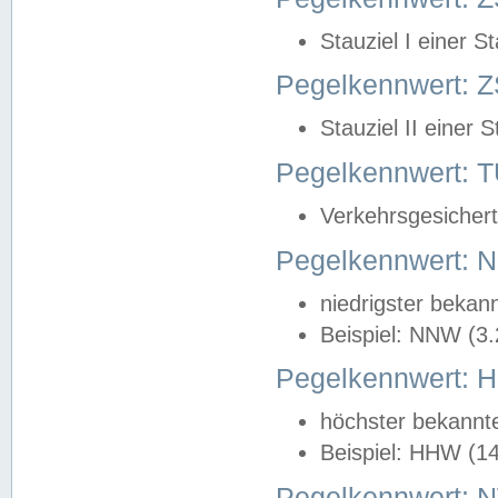
Stauziel I einer S
Pegelkennwert: Z
Stauziel II einer 
Pegelkennwert:
Verkehrsgesichert
Pegelkennwert:
niedrigster bekan
Beispiel: NNW (3
Pegelkennwert:
höchster bekannt
Beispiel: HHW (1
Pegelkennwert: 