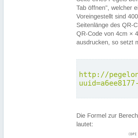
Tab öffnen", welcher 
Voreingestellt sind 4
Seitenlänge des QR-C
QR-Code von 4cm × 4c
ausdrucken, so setzt 
http://pegelo
uuid=a6ee8177
Die Formel zur Berech
lautet:
			(DPI × Druckkantenlänge in cm) ÷ 2,54 = Kantenlänge in Pixel
