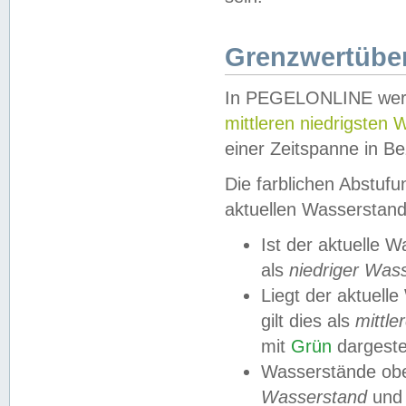
Grenzwertüber
In PEGELONLINE werde
mittleren niedrigsten
einer Zeitspanne in Be
Die farblichen Abstuf
aktuellen Wasserstand
Ist der aktuelle 
als
niedriger Was
Liegt der aktue
gilt dies als
mittle
mit
Grün
dargestel
Wasserstände obe
Wasserstand
und