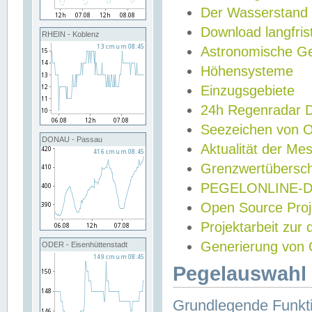
Der Wasserstand
Download langfris
RHEIN - Koblenz
Astronomische Gez
Höhensysteme
Einzugsgebiete
24h Regenradar
Seezeichen von 
DONAU - Passau
Aktualität der Me
Grenzwertübersch
PEGELONLINE-Di
Open Source Projek
Projektarbeit zur
Generierung von 
ODER - Eisenhüttenstadt
Pegelauswahl 
Grundlegende Funkti