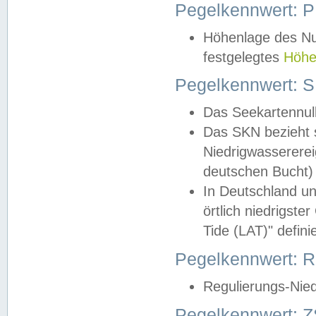
Pegelkennwert: 
Höhenlage des Nul
festgelegtes
Höhe
Pegelkennwert: 
Das Seekartennull
Das SKN bezieht s
Niedrigwassererei
deutschen Bucht) 
In Deutschland un
örtlich niedrigst
Tide (LAT)" definie
Pegelkennwert:
Regulierungs-Nie
Pegelkennwert: Z