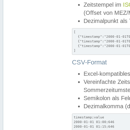
Zeitstempel im
IS
(Offset von MEZ
Dezimalpunkt als
[

  {"timestamp":"2000-01-01T0
  {"timestamp":"2000-01-01T0
  {"timestamp":"2000-01-01T0
]
CSV-Format
Excel-kompatibles
Vereinfachte Zeit
Sommerzeitumstel
Semikolon als Fel
Dezimalkomma (de
timestamp;value

2000-01-01 01:00;646

2000-01-01 01:15;646
