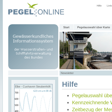
Hilfe
Link
Start
Pegelauswahl über Karte
Newsletter
Hilfe
Elbe - Cuxhaven Steubenhöft
Pegelauswahl übe
Kennzeichnende 
Zeitbezug der Me