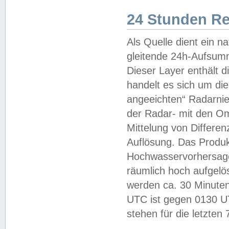
24 Stunden R
Als Quelle dient ein n
gleitende 24h-Aufsum
Dieser Layer enthält
handelt es sich um di
angeeichten“ Radarnie
der Radar- mit den O
Mittelung von Differe
Auflösung. Das Produk
Hochwasservorhersagez
räumlich hoch aufgelö
werden ca. 30 Minuten
UTC ist gegen 0130 UTC
stehen für die letzten