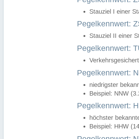
Stauziel I einer S
Pegelkennwert: Z
Stauziel II einer 
Pegelkennwert:
Verkehrsgesichert
Pegelkennwert:
niedrigster bekan
Beispiel: NNW (3
Pegelkennwert:
höchster bekannt
Beispiel: HHW (1
Pegelkennwert: 