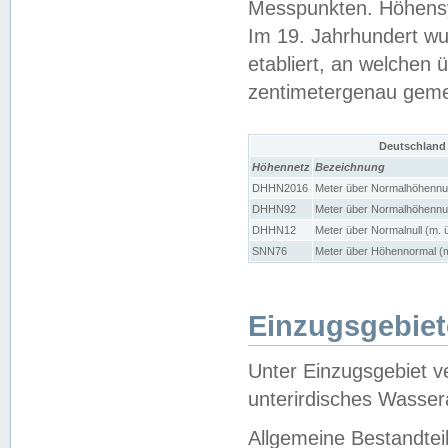
Messpunkten. Höhensy
Im 19. Jahrhundert wu
etabliert, an welchen 
zentimetergenau gem
Deutschland
Höhennetz
Bezeichnung
DHHN2016
Meter über Normalhöhennul
DHHN92
Meter über Normalhöhennul
DHHN12
Meter über Normalnull (m. 
SNN76
Meter über Höhennormal (m
Einzugsgebiet
Unter Einzugsgebiet v
unterirdisches Wasser
Allgemeine Bestandtei