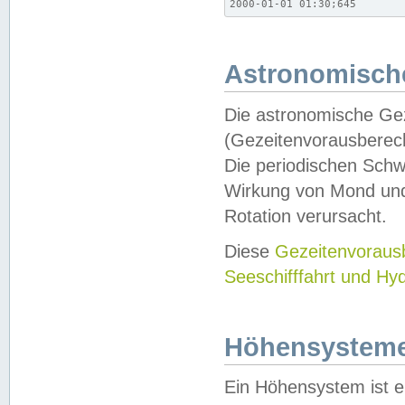
2000-01-01 01:30;645
Astronomische
Die astronomische Gez
(Gezeitenvorausberec
Die periodischen Schw
Wirkung von Mond und
Rotation verursacht.
Diese
Gezeitenvorau
Seeschifffahrt und Hy
Höhensystem
Ein Höhensystem ist e