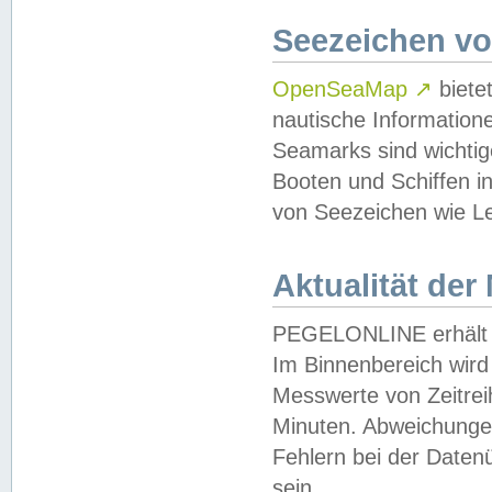
Seezeichen v
OpenSeaMap
↗
biete
nautische Information
Seamarks sind wichtig
Booten und Schiffen i
von Seezeichen wie Le
Aktualität der
PEGELONLINE erhält u
Im Binnenbereich wird 
Messwerte von Zeitreih
Minuten. Abweichungen
Fehlern bei der Daten
sein.