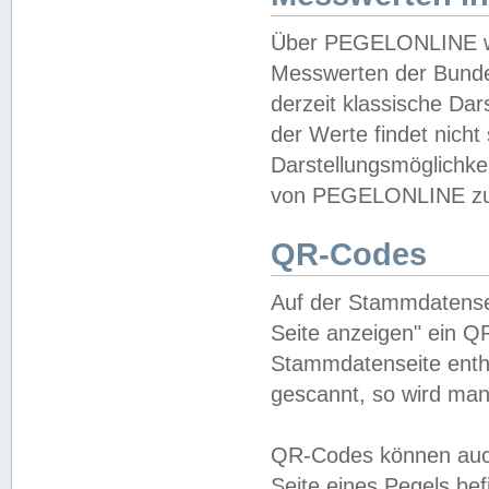
Über PEGELONLINE wer
Messwerten der Bundes
derzeit klassische Da
der Werte findet nicht 
Darstellungsmöglichkei
von PEGELONLINE zu 
QR-Codes
Auf der Stammdatensei
Seite anzeigen" ein Q
Stammdatenseite enthä
gescannt, so wird man
QR-Codes können auc
Seite eines Pegels be