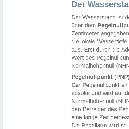
Der Wasserst
Der Wasserstand ist d
über dem
Pegelnullp
Zentimeter angegeben
die lokale Wassertie
aus. Erst durch die A
Wert des Pegelnullpun
Normalhöhennull (NHN
Pegelnullpunkt (PNP)
Der Pegelnullpunkt ei
absolut und wird auf
Normalhöhennull (NHN
den Betreiber des Pege
eine lange Zeit geme
Die Pegellatte wird s