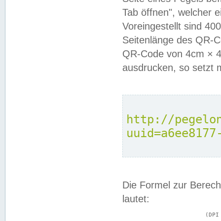
Tab öffnen", welcher 
Voreingestellt sind 4
Seitenlänge des QR-C
QR-Code von 4cm × 4c
ausdrucken, so setzt 
http://pegelo
uuid=a6ee8177
Die Formel zur Berech
lautet:
			(DPI × Druckkantenlänge in cm) ÷ 2,54 = Kantenlänge in Pixel
