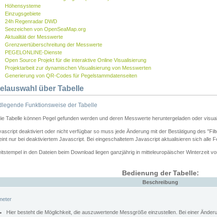
Höhensysteme
Einzugsgebiete
24h Regenradar DWD
Seezeichen von OpenSeaMap.org
Aktualität der Messwerte
Grenzwertüberschreitung der Messwerte
PEGELONLINE-Dienste
Open Source Projekt für die interaktive Online Visualisierung
Projektarbeit zur dynamischen Visualisierung von Messwerten
Generierung von QR-Codes für Pegelstammdatenseiten
elauswahl über Tabelle
legende Funktionsweise der Tabelle
die Tabelle können Pegel gefunden werden und deren Messwerte heruntergeladen oder visuali
vascript deaktiviert oder nicht verfügbar so muss jede Änderung mit der Bestätigung des "Filt
int nur bei deaktiviertem Javascript. Bei eingeschaltetem Javascript aktualisieren sich alle 
itstempel in den Dateien beim Download liegen ganzjährig in mitteleuropäischer Winterzeit vo
Bedienung der Tabelle:
Beschreibung
meter
Hier besteht die Möglichkeit, die auszuwertende Messgröße einzustellen. Bei einer Ände