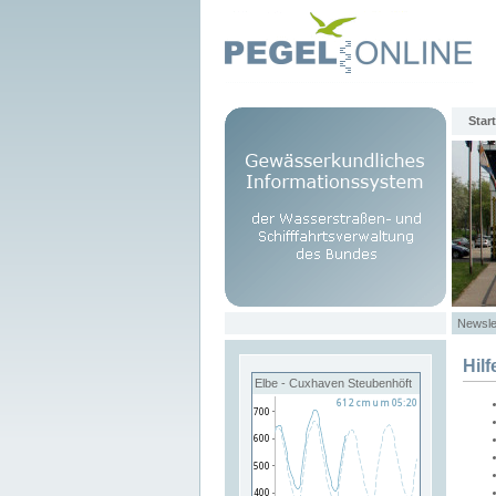
Start
Newsle
Hilf
Elbe - Cuxhaven Steubenhöft