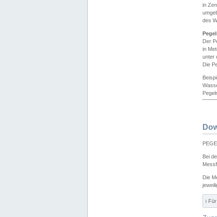
in Ze
umgeb
des W
Pegel
Der P
in Me
unter
Die Pe
Beisp
Wasse
Pegeln
Dow
PEGEL
Bei d
Messf
Die M
jeweil
ℹ️ F