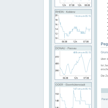
RHEIN - Koblenz
Peg
DONAU - Passau
Grund
über 
Ist Ja
ersche
Die Ze
ODER - Eisenhüttenstadt
Para