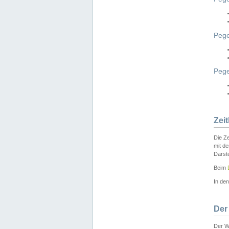
Pege
Peg
Zei
Die Ze
mit d
Darst
Beim
In de
Der
Der W