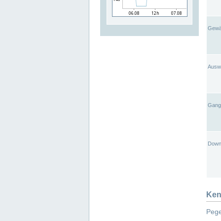
Gewä
Ausw
Gangl
Down
Ken
Pege