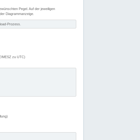
wünschten Pegel. Auf der jeweiligen
 der Diagrammanzeige.
load-Prozess.
MEZ/MESZ zu UTC)
lung)