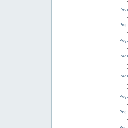
Pege
Pege
Peg
Pege
Pege
Pege
Pege
Peg