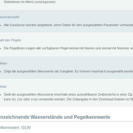
Selektionen im Menü zurückgesetzt.
sserauswahl
Alle Gewässer werden aufgelistet, wenn Daten für den ausgewählten Parameter vorhande
ahl des Pegels
Die Pegellisten zeigen alle verfügbaren Pegel einmal mit Namen und einmal mit Nummer a
inien
Zeigt die ausgewählten Messwerte als Ganglinie. Es können maximal 6 ausgewählt werde
load
Stellt die ausgewählten Messwerte innerhalb eines auswählbaren Zeitbereichs in einer Zi
kann txt, csv oder zrxp verwendet werden. Die Zeitangabe in den Download-Dateien ist 
nzeichnende Wasserstände und Pegelkennwerte
lkennwert: GLW