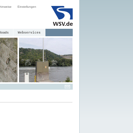
hinweise
Einstellungen
loads
Webservices