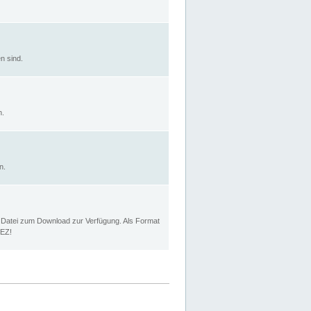
n sind.
n.
n.
p Datei zum Download zur Verfügung. Als Format
MEZ!