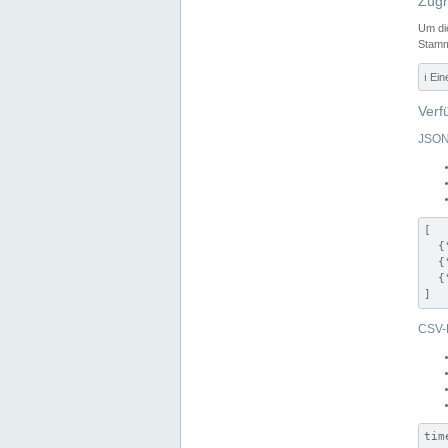
Zugr
Um di
Stamm
ℹ️ Ei
Verf
JSON
[

  {
  {
  {
]
CSV-
tim