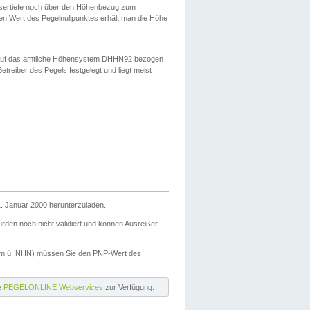
ssertiefe noch über den Höhenbezug zum
en Wert des Pegelnullpunktes erhält man die Höhe
d auf das amtliche Höhensystem DHHN92 bezogen
reiber des Pegels festgelegt und liegt meist
. Januar 2000 herunterzuladen.
den noch nicht validiert und können Ausreißer,
(m ü. NHN) müssen Sie den PNP-Wert des
ie
PEGELONLINE Webservices
zur Verfügung.