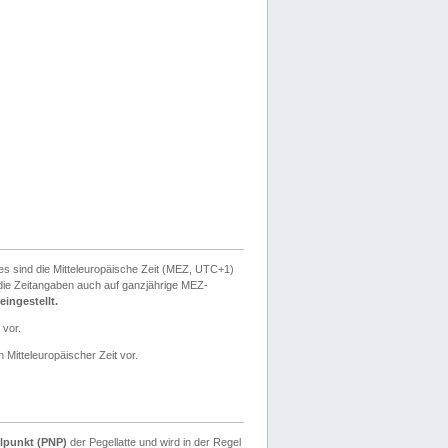
ies sind die Mitteleuropäische Zeit (MEZ, UTC+1)
ie Zeitangaben auch auf ganzjährige MEZ-
ingestellt.
 vor.
 Mitteleuropäischer Zeit vor.
lpunkt (PNP)
der Pegellatte und wird in der Regel