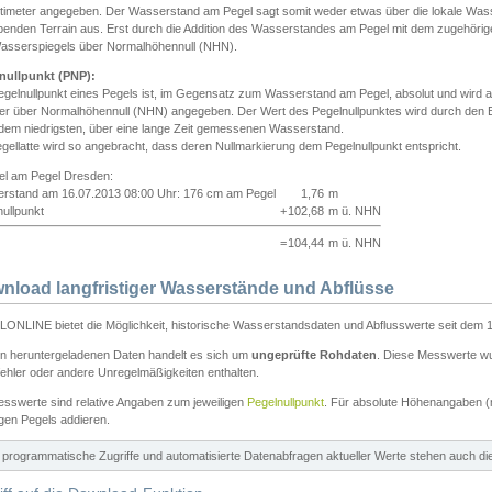
ntimeter angegeben. Der Wasserstand am Pegel sagt somit weder etwas über die lokale Wa
enden Terrain aus. Erst durch die Addition des Wasserstandes am Pegel mit dem zugehörig
asserspiegels über Normalhöhennull (NHN).
nullpunkt (PNP):
egelnullpunkt eines Pegels ist, im Gegensatz zum Wasserstand am Pegel, absolut und wir
ter über Normalhöhennull (NHN) angegeben. Der Wert des Pegelnullpunktes wird durch den Bet
 dem niedrigsten, über eine lange Zeit gemessenen Wasserstand.
gellatte wird so angebracht, dass deren Nullmarkierung dem Pegelnullpunkt entspricht.
iel am Pegel Dresden:
rstand am 16.07.2013 08:00 Uhr: 176 cm am Pegel
1,76
m
ullpunkt
+
102,68
m ü. NHN
=
104,44
m ü. NHN
nload langfristiger Wasserstände und Abflüsse
ONLINE bietet die Möglichkeit, historische Wasserstandsdaten und Abflusswerte seit dem 1
en heruntergeladenen Daten handelt es sich um
ungeprüfte Rohdaten
. Diese Messwerte wur
ehler oder andere Unregelmäßigkeiten enthalten.
esswerte sind relative Angaben zum jeweiligen
Pegelnullpunkt
. Für absolute Höhenangaben 
igen Pegels addieren.
ür programmatische Zugriffe und automatisierte Datenabfragen aktueller Werte stehen auch d