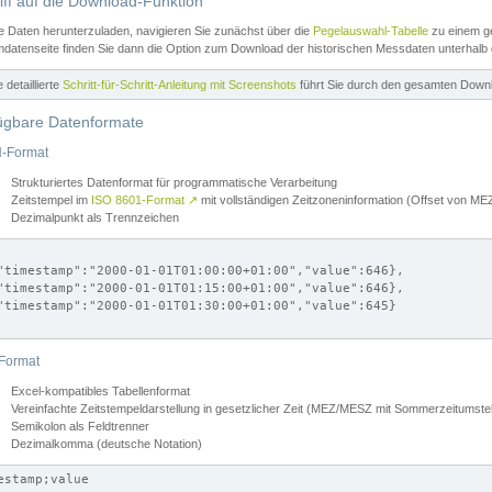
iff auf die Download-Funktion
e Daten herunterzuladen, navigieren Sie zunächst über die
Pegelauswahl-Tabelle
zu einem ge
datenseite finden Sie dann die Option zum Download der historischen Messdaten unterhalb
ne detaillierte
Schritt-für-Schritt-Anleitung mit Screenshots
führt Sie durch den gesamten Down
ügbare Datenformate
-Format
Strukturiertes Datenformat für programmatische Verarbeitung
Zeitstempel im
ISO 8601-Format
↗
mit vollständigen Zeitzoneninformation (Offset von 
Dezimalpunkt als Trennzeichen
"timestamp":"2000-01-01T01:00:00+01:00","value":646},

"timestamp":"2000-01-01T01:15:00+01:00","value":646},

"timestamp":"2000-01-01T01:30:00+01:00","value":645}

Format
Excel-kompatibles Tabellenformat
Vereinfachte Zeitstempeldarstellung in gesetzlicher Zeit (MEZ/MESZ mit Sommerzeitumstel
Semikolon als Feldtrenner
Dezimalkomma (deutsche Notation)
estamp;value
