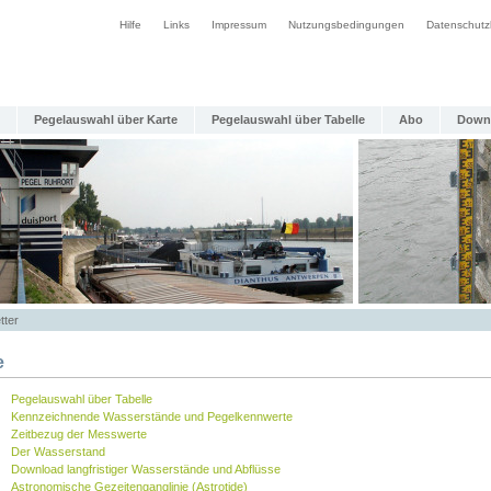
Hilfe
Links
Impressum
Nutzungsbedingungen
Datenschutz
Pegelauswahl über Karte
Pegelauswahl über Tabelle
Abo
Down
tter
e
Pegelauswahl über Tabelle
Kennzeichnende Wasserstände und Pegelkennwerte
Zeitbezug der Messwerte
Der Wasserstand
Download langfristiger Wasserstände und Abflüsse
Astronomische Gezeitenganglinie (Astrotide)