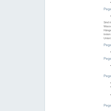
Pege
Sind 
Wasser
Hänge
treten
Unter
Pege
Pege
Pege
Pege