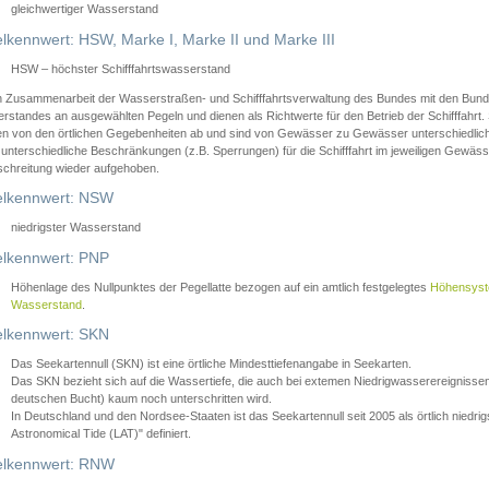
gleichwertiger Wasserstand
lkennwert: HSW, Marke I, Marke II und Marke III
HSW – höchster Schifffahrtswasserstand
in Zusammenarbeit der Wasserstraßen- und Schifffahrtsverwaltung des Bundes mit den Bund
standes an ausgewählten Pegeln und dienen als Richtwerte für den Betrieb der Schifffahrt. 
n von den örtlichen Gegebenheiten ab und sind von Gewässer zu Gewässer unterschiedlich
 unterschiedliche Beschränkungen (z.B. Sperrungen) für die Schifffahrt im jeweiligen Gewäss
schreitung wieder aufgehoben.
lkennwert: NSW
niedrigster Wasserstand
lkennwert: PNP
Höhenlage des Nullpunktes der Pegellatte bezogen auf ein amtlich festgelegtes
Höhensys
Wasserstand
.
lkennwert: SKN
Das Seekartennull (SKN) ist eine örtliche Mindesttiefenangabe in Seekarten.
Das SKN bezieht sich auf die Wassertiefe, die auch bei extemen Niedrigwasserereignissen
deutschen Bucht) kaum noch unterschritten wird.
In Deutschland und den Nordsee-Staaten ist das Seekartennull seit 2005 als örtlich nie
Astronomical Tide (LAT)" definiert.
lkennwert: RNW