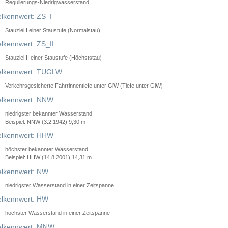
Regulierungs-Niedrigwasserstand
lkennwert: ZS_I
Stauziel I einer Staustufe (Normalstau)
lkennwert: ZS_II
Stauziel II einer Staustufe (Höchststau)
elkennwert: TUGLW
Verkehrsgesicherte Fahrrinnentiefe unter GlW (Tiefe unter GlW)
lkennwert: NNW
niedrigster bekannter Wasserstand
Beispiel: NNW (3.2.1942) 9,30 m
lkennwert: HHW
höchster bekannter Wasserstand
Beispiel: HHW (14.8.2001) 14,31 m
lkennwert: NW
niedrigster Wasserstand in einer Zeitspanne
lkennwert: HW
höchster Wasserstand in einer Zeitspanne
elkennwert: MNW