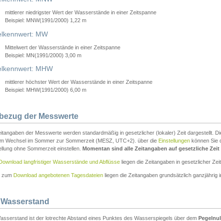
mittlerer niedrigster Wert der Wasserstände in einer Zeitspanne
Beispiel: MNW(1991/2000) 1,22 m
lkennwert: MW
Mittelwert der Wasserstände in einer Zeitspanne
Beispiel: MN(1991/2000) 3,00 m
elkennwert: MHW
mittlerer höchster Wert der Wasserstände in einer Zeitspanne
Beispiel: MHW(1991/2000) 6,00 m
tbezug der Messwerte
itangaben der Messwerte werden standardmäßig in gesetzlicher (lokaler) Zeit dargestellt. D
em Wechsel im Sommer zur Sommerzeit (MESZ, UTC+2). über die
Einstellungen
können Sie d
ellung ohne Sommerzeit einstellen.
Momentan sind alle Zeitangaben auf gesetzliche Zeit e
Download langfristiger Wasserstände und Abflüsse
liegen die Zeitangaben in gesetzlicher Zeit
n zum
Download angebotenen Tagesdateien
liegen die Zeitangaben grundsätzlich ganzjährig in
 Wasserstand
asserstand ist der lotrechte Abstand eines Punktes des Wasserspiegels über dem
Pegelnul