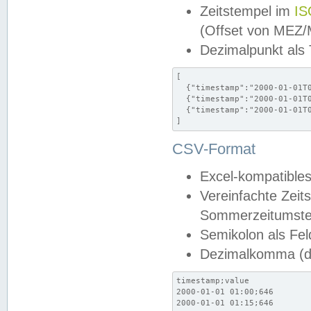
Zeitstempel im
IS
(Offset von MEZ
Dezimalpunkt als
[

  {"timestamp":"2000-01-01T0
  {"timestamp":"2000-01-01T0
  {"timestamp":"2000-01-01T0
]
CSV-Format
Excel-kompatibles
Vereinfachte Zeit
Sommerzeitumstel
Semikolon als Fel
Dezimalkomma (de
timestamp;value

2000-01-01 01:00;646

2000-01-01 01:15;646
