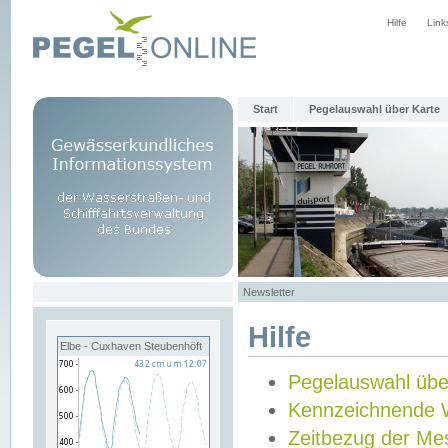
Hilfe
Link
Start
Pegelauswahl über Karte
Newsletter
Hilfe
Elbe - Cuxhaven Steubenhöft
Pegelauswahl übe
Kennzeichnende 
Zeitbezug der Me