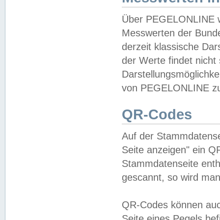
Über PEGELONLINE wer
Messwerten der Bundes
derzeit klassische Da
der Werte findet nicht 
Darstellungsmöglichkei
von PEGELONLINE zu 
QR-Codes
Auf der Stammdatensei
Seite anzeigen" ein Q
Stammdatenseite enthä
gescannt, so wird man
QR-Codes können auc
Seite eines Pegels be