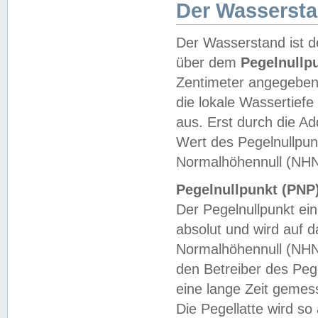
Der Wasserst
Der Wasserstand ist d
über dem
Pegelnullp
Zentimeter angegeben
die lokale Wassertie
aus. Erst durch die A
Wert des Pegelnullpun
Normalhöhennull (NHN
Pegelnullpunkt (PNP)
Der Pegelnullpunkt ei
absolut und wird auf
Normalhöhennull (NHN
den Betreiber des Pege
eine lange Zeit geme
Die Pegellatte wird s