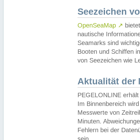
Seezeichen v
OpenSeaMap
↗
biete
nautische Information
Seamarks sind wichtig
Booten und Schiffen i
von Seezeichen wie Le
Aktualität der
PEGELONLINE erhält u
Im Binnenbereich wird 
Messwerte von Zeitreih
Minuten. Abweichungen
Fehlern bei der Daten
sein.