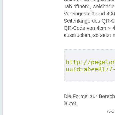
Tab öffnen", welcher 
Voreingestellt sind 4
Seitenlänge des QR-C
QR-Code von 4cm × 4c
ausdrucken, so setzt 
http://pegelo
uuid=a6ee8177
Die Formel zur Berech
lautet:
			(DPI × Druckkantenlänge in cm) ÷ 2,54 = Kantenlänge in Pixel
