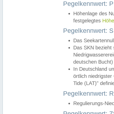
Pegelkennwert: 
Höhenlage des Nul
festgelegtes
Höhe
Pegelkennwert: 
Das Seekartennull
Das SKN bezieht s
Niedrigwassererei
deutschen Bucht) 
In Deutschland un
örtlich niedrigst
Tide (LAT)" definie
Pegelkennwert:
Regulierungs-Nie
Pegelkennwert: Z