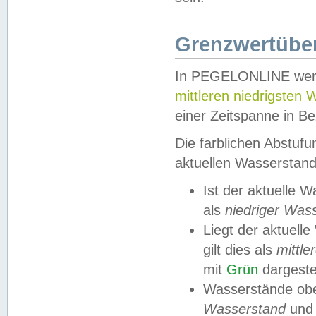
Grenzwertüber
In PEGELONLINE werde
mittleren niedrigsten
einer Zeitspanne in Be
Die farblichen Abstuf
aktuellen Wasserstand
Ist der aktuelle 
als
niedriger Was
Liegt der aktue
gilt dies als
mittle
mit
Grün
dargestel
Wasserstände obe
Wasserstand
und