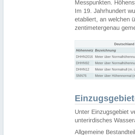
Messpunkten. Höhensy
Im 19. Jahrhundert wu
etabliert, an welchen 
zentimetergenau gem
Deutschland
Höhennetz
Bezeichnung
DHHN2016
Meter über Normalhöhennul
DHHN92
Meter über Normalhöhennul
DHHN12
Meter über Normalnull (m. 
SNN76
Meter über Höhennormal (m
Einzugsgebiet
Unter Einzugsgebiet v
unterirdisches Wasser
Allgemeine Bestandtei