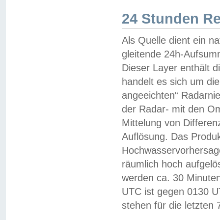
24 Stunden R
Als Quelle dient ein n
gleitende 24h-Aufsum
Dieser Layer enthält
handelt es sich um di
angeeichten“ Radarnie
der Radar- mit den O
Mittelung von Differe
Auflösung. Das Produk
Hochwasservorhersagez
räumlich hoch aufgelö
werden ca. 30 Minuten
UTC ist gegen 0130 UTC
stehen für die letzten