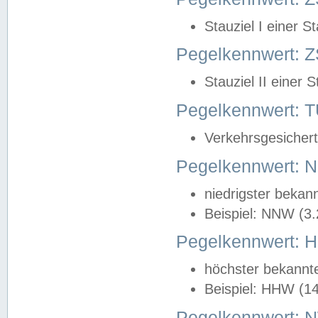
Stauziel I einer S
Pegelkennwert: Z
Stauziel II einer 
Pegelkennwert:
Verkehrsgesichert
Pegelkennwert:
niedrigster bekan
Beispiel: NNW (3
Pegelkennwert:
höchster bekannt
Beispiel: HHW (1
Pegelkennwert: 