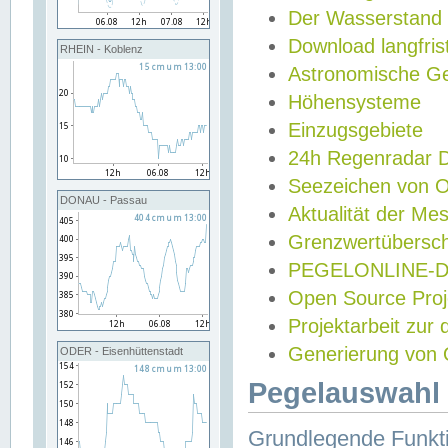
Der Wasserstand
Download langfris
RHEIN - Koblenz
Astronomische Gez
Höhensysteme
Einzugsgebiete
24h Regenradar
Seezeichen von 
DONAU - Passau
Aktualität der Me
Grenzwertübersch
PEGELONLINE-Di
Open Source Projek
Projektarbeit zur
Generierung von 
ODER - Eisenhüttenstadt
Pegelauswahl 
Grundlegende Funkti