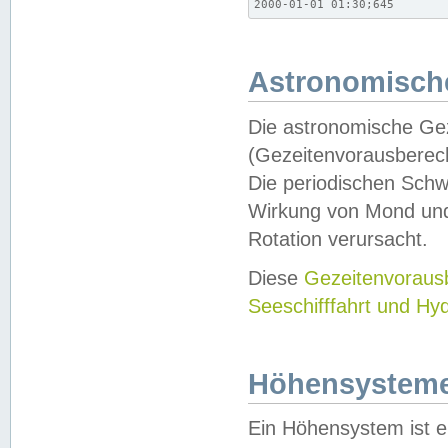
2000-01-01 01:30;645
Astronomische
Die astronomische Gez
(Gezeitenvorausberec
Die periodischen Schw
Wirkung von Mond und
Rotation verursacht.
Diese
Gezeitenvorau
Seeschifffahrt und Hy
Höhensystem
Ein Höhensystem ist e