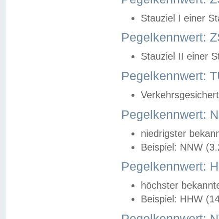
Stauziel I einer S
Pegelkennwert: Z
Stauziel II einer 
Pegelkennwert:
Verkehrsgesichert
Pegelkennwert:
niedrigster bekan
Beispiel: NNW (3
Pegelkennwert:
höchster bekannt
Beispiel: HHW (1
Pegelkennwert: 