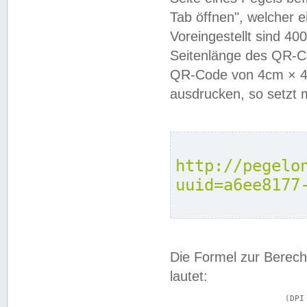
Tab öffnen", welcher 
Voreingestellt sind 4
Seitenlänge des QR-C
QR-Code von 4cm × 4c
ausdrucken, so setzt 
http://pegelo
uuid=a6ee8177
Die Formel zur Berech
lautet:
			(DPI × Druckkantenlänge in cm) ÷ 2,54 = Kantenlänge in Pixel
