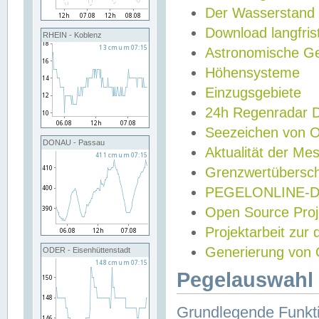
Der Wasserstand
Download langfris
RHEIN - Koblenz
Astronomische Gez
Höhensysteme
Einzugsgebiete
24h Regenradar
Seezeichen von 
DONAU - Passau
Aktualität der Me
Grenzwertübersch
PEGELONLINE-Di
Open Source Projek
Projektarbeit zur
Generierung von 
ODER - Eisenhüttenstadt
Pegelauswahl 
Grundlegende Funkti