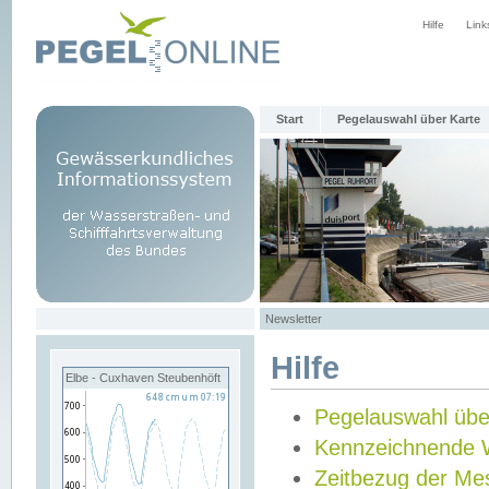
Hilfe
Link
Start
Pegelauswahl über Karte
Newsletter
Hilfe
Elbe - Cuxhaven Steubenhöft
Pegelauswahl übe
Kennzeichnende 
Zeitbezug der Me