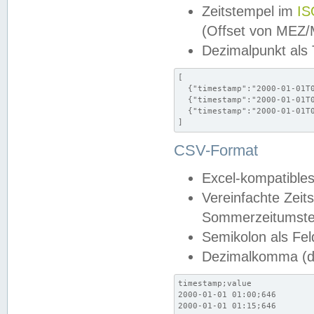
Zeitstempel im
IS
(Offset von MEZ
Dezimalpunkt als
[

  {"timestamp":"2000-01-01T0
  {"timestamp":"2000-01-01T0
  {"timestamp":"2000-01-01T0
]
CSV-Format
Excel-kompatibles
Vereinfachte Zeit
Sommerzeitumstel
Semikolon als Fel
Dezimalkomma (de
timestamp;value

2000-01-01 01:00;646

2000-01-01 01:15;646
