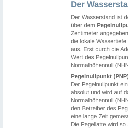
Der Wasserst
Der Wasserstand ist d
über dem
Pegelnullp
Zentimeter angegeben
die lokale Wassertie
aus. Erst durch die A
Wert des Pegelnullpun
Normalhöhennull (NHN
Pegelnullpunkt (PNP)
Der Pegelnullpunkt ei
absolut und wird auf
Normalhöhennull (NHN
den Betreiber des Pege
eine lange Zeit geme
Die Pegellatte wird s