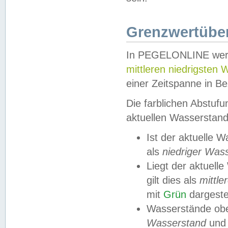
Grenzwertüber
In PEGELONLINE werde
mittleren niedrigsten
einer Zeitspanne in Be
Die farblichen Abstuf
aktuellen Wasserstand
Ist der aktuelle 
als
niedriger Was
Liegt der aktue
gilt dies als
mittle
mit
Grün
dargestel
Wasserstände obe
Wasserstand
und