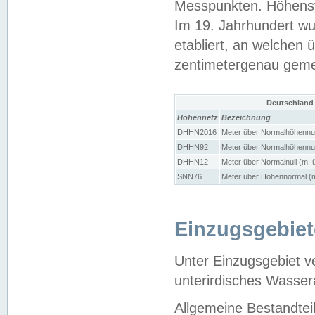
Messpunkten. Höhensy
Im 19. Jahrhundert wu
etabliert, an welchen 
zentimetergenau gem
Deutschland
Höhennetz
Bezeichnung
DHHN2016
Meter über Normalhöhennul
DHHN92
Meter über Normalhöhennul
DHHN12
Meter über Normalnull (m. 
SNN76
Meter über Höhennormal (m
Einzugsgebiet
Unter Einzugsgebiet v
unterirdisches Wasser
Allgemeine Bestandtei