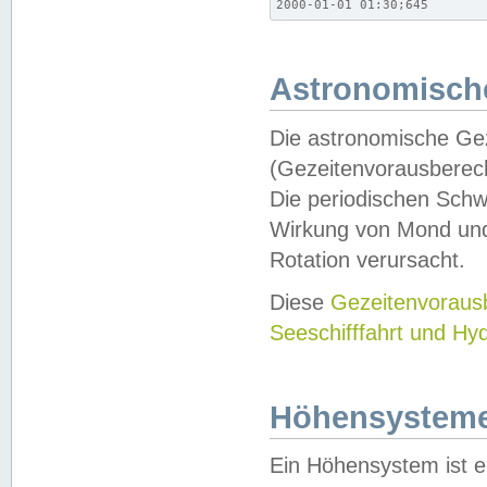
2000-01-01 01:30;645
Astronomische
Die astronomische Gez
(Gezeitenvorausberec
Die periodischen Schw
Wirkung von Mond und
Rotation verursacht.
Diese
Gezeitenvorau
Seeschifffahrt und Hy
Höhensystem
Ein Höhensystem ist e