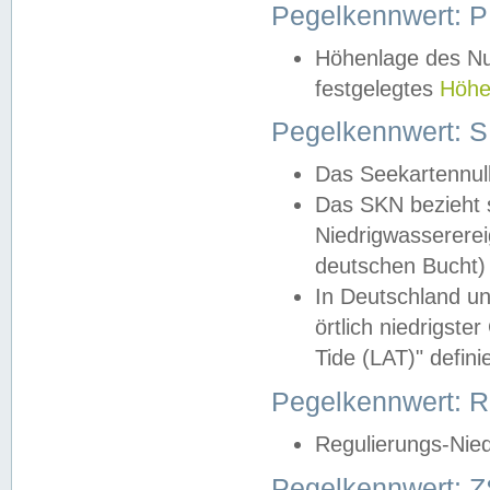
Pegelkennwert: 
Höhenlage des Nul
festgelegtes
Höhe
Pegelkennwert: 
Das Seekartennull
Das SKN bezieht s
Niedrigwassererei
deutschen Bucht) 
In Deutschland un
örtlich niedrigst
Tide (LAT)" definie
Pegelkennwert:
Regulierungs-Nie
Pegelkennwert: Z