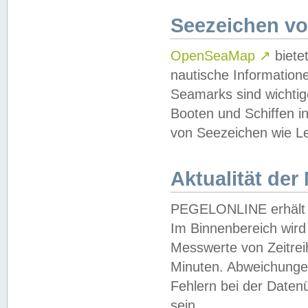
Seezeichen v
OpenSeaMap
↗
biete
nautische Information
Seamarks sind wichtig
Booten und Schiffen i
von Seezeichen wie Le
Aktualität der
PEGELONLINE erhält u
Im Binnenbereich wird 
Messwerte von Zeitreih
Minuten. Abweichungen
Fehlern bei der Daten
sein.