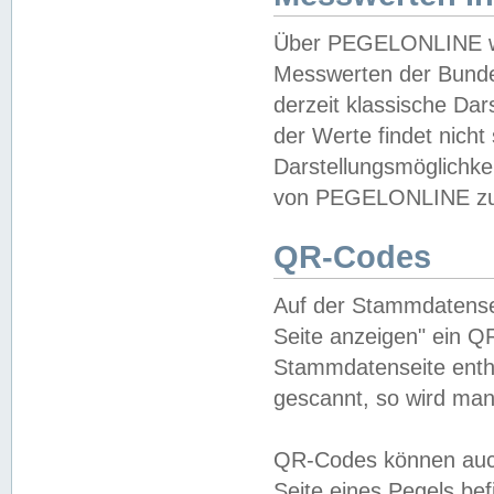
Über PEGELONLINE wer
Messwerten der Bundes
derzeit klassische Da
der Werte findet nicht 
Darstellungsmöglichkei
von PEGELONLINE zu 
QR-Codes
Auf der Stammdatensei
Seite anzeigen" ein Q
Stammdatenseite enthä
gescannt, so wird man
QR-Codes können auc
Seite eines Pegels be