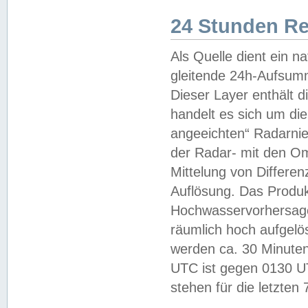
24 Stunden R
Als Quelle dient ein n
gleitende 24h-Aufsum
Dieser Layer enthält
handelt es sich um di
angeeichten“ Radarnie
der Radar- mit den O
Mittelung von Differe
Auflösung. Das Produk
Hochwasservorhersagez
räumlich hoch aufgelö
werden ca. 30 Minuten
UTC ist gegen 0130 UTC
stehen für die letzten