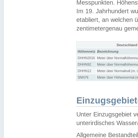
Messpunkten. Höhensy
Im 19. Jahrhundert wu
etabliert, an welchen 
zentimetergenau gem
Deutschland
Höhennetz
Bezeichnung
DHHN2016
Meter über Normalhöhennul
DHHN92
Meter über Normalhöhennul
DHHN12
Meter über Normalnull (m. 
SNN76
Meter über Höhennormal (m
Einzugsgebiet
Unter Einzugsgebiet v
unterirdisches Wasser
Allgemeine Bestandtei