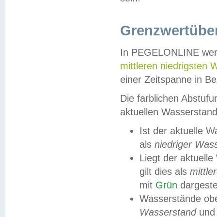
Grenzwertüber
In PEGELONLINE werde
mittleren niedrigsten
einer Zeitspanne in Be
Die farblichen Abstuf
aktuellen Wasserstand
Ist der aktuelle 
als
niedriger Was
Liegt der aktue
gilt dies als
mittle
mit
Grün
dargestel
Wasserstände obe
Wasserstand
und