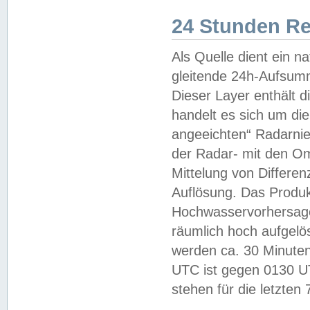
24 Stunden R
Als Quelle dient ein n
gleitende 24h-Aufsum
Dieser Layer enthält
handelt es sich um di
angeeichten“ Radarnie
der Radar- mit den O
Mittelung von Differe
Auflösung. Das Produk
Hochwasservorhersagez
räumlich hoch aufgelö
werden ca. 30 Minuten
UTC ist gegen 0130 UTC
stehen für die letzten