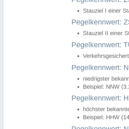
Stauziel I einer S
Pegelkennwert: Z
Stauziel II einer 
Pegelkennwert:
Verkehrsgesichert
Pegelkennwert:
niedrigster bekan
Beispiel: NNW (3
Pegelkennwert:
höchster bekannt
Beispiel: HHW (1
Pegelkennwert: 