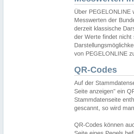
Über PEGELONLINE wer
Messwerten der Bundes
derzeit klassische Da
der Werte findet nicht 
Darstellungsmöglichkei
von PEGELONLINE zu 
QR-Codes
Auf der Stammdatensei
Seite anzeigen" ein Q
Stammdatenseite enthä
gescannt, so wird man
QR-Codes können auc
Seite eines Pegels be