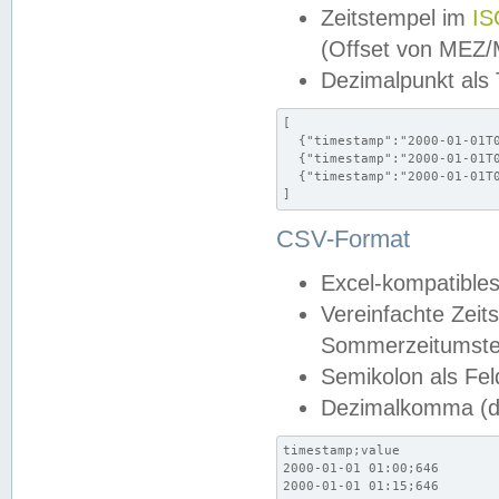
Zeitstempel im
IS
(Offset von MEZ
Dezimalpunkt als
[

  {"timestamp":"2000-01-01T0
  {"timestamp":"2000-01-01T0
  {"timestamp":"2000-01-01T0
]
CSV-Format
Excel-kompatibles
Vereinfachte Zeit
Sommerzeitumstel
Semikolon als Fel
Dezimalkomma (de
timestamp;value

2000-01-01 01:00;646

2000-01-01 01:15;646
