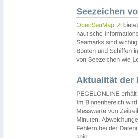
Seezeichen v
OpenSeaMap
↗
biete
nautische Information
Seamarks sind wichtig
Booten und Schiffen i
von Seezeichen wie Le
Aktualität der
PEGELONLINE erhält u
Im Binnenbereich wird 
Messwerte von Zeitreih
Minuten. Abweichungen
Fehlern bei der Daten
sein.