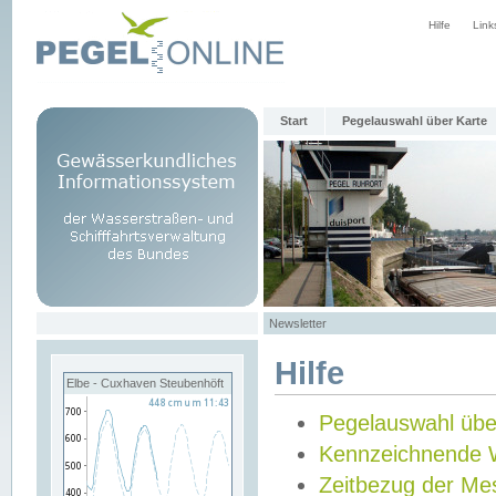
Hilfe
Link
Start
Pegelauswahl über Karte
Newsletter
Hilfe
Elbe - Cuxhaven Steubenhöft
Pegelauswahl übe
Kennzeichnende 
Zeitbezug der Me