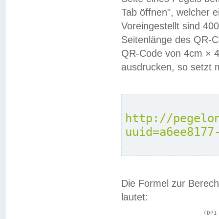
Tab öffnen", welcher 
Voreingestellt sind 4
Seitenlänge des QR-C
QR-Code von 4cm × 4c
ausdrucken, so setzt 
http://pegelo
uuid=a6ee8177
Die Formel zur Berech
lautet:
			(DPI × Druckkantenlänge in cm) ÷ 2,54 = Kantenlänge in Pixel
