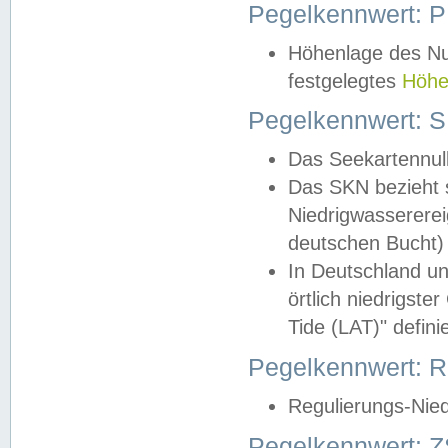
Pegelkennwert: 
Höhenlage des Nul
festgelegtes
Höhe
Pegelkennwert: 
Das Seekartennull
Das SKN bezieht s
Niedrigwassererei
deutschen Bucht) 
In Deutschland un
örtlich niedrigst
Tide (LAT)" definie
Pegelkennwert:
Regulierungs-Nie
Pegelkennwert: Z