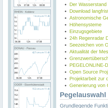
Der Wasserstand
Download langfris
RHEIN - Koblenz
Astronomische Gez
Höhensysteme
Einzugsgebiete
24h Regenradar
Seezeichen von 
DONAU - Passau
Aktualität der Me
Grenzwertübersch
PEGELONLINE-Di
Open Source Projek
Projektarbeit zur
Generierung von 
ODER - Eisenhüttenstadt
Pegelauswahl 
Grundlegende Funkti