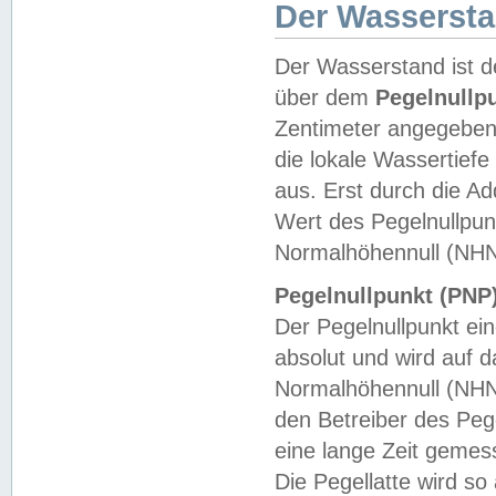
Der Wasserst
Der Wasserstand ist d
über dem
Pegelnullp
Zentimeter angegeben
die lokale Wassertie
aus. Erst durch die A
Wert des Pegelnullpun
Normalhöhennull (NHN
Pegelnullpunkt (PNP)
Der Pegelnullpunkt ei
absolut und wird auf
Normalhöhennull (NHN
den Betreiber des Pege
eine lange Zeit geme
Die Pegellatte wird s