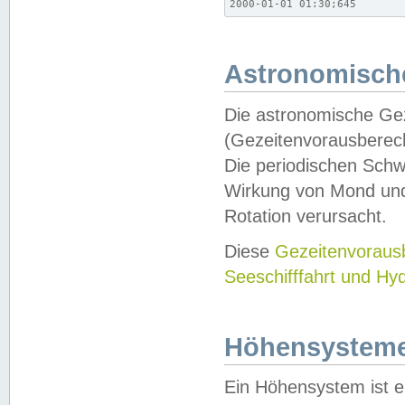
2000-01-01 01:30;645
Astronomische
Die astronomische Gez
(Gezeitenvorausberec
Die periodischen Schw
Wirkung von Mond und
Rotation verursacht.
Diese
Gezeitenvorau
Seeschifffahrt und Hy
Höhensystem
Ein Höhensystem ist e