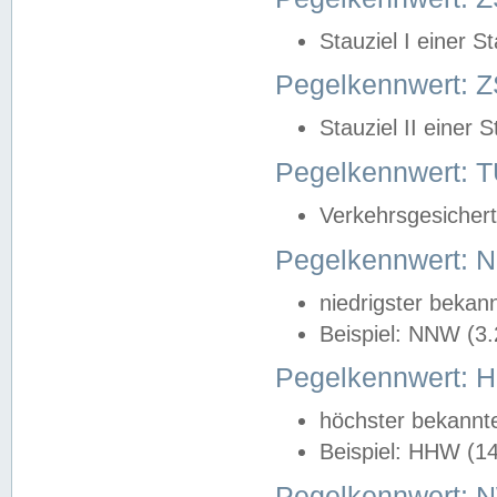
Stauziel I einer S
Pegelkennwert: Z
Stauziel II einer 
Pegelkennwert:
Verkehrsgesichert
Pegelkennwert:
niedrigster bekan
Beispiel: NNW (3
Pegelkennwert:
höchster bekannt
Beispiel: HHW (1
Pegelkennwert: 