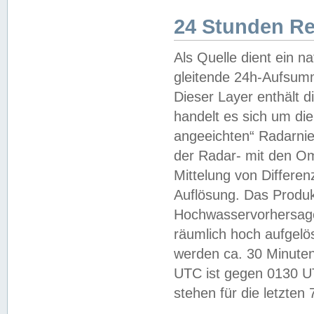
24 Stunden R
Als Quelle dient ein n
gleitende 24h-Aufsum
Dieser Layer enthält
handelt es sich um di
angeeichten“ Radarnie
der Radar- mit den O
Mittelung von Differe
Auflösung. Das Produk
Hochwasservorhersagez
räumlich hoch aufgelö
werden ca. 30 Minuten
UTC ist gegen 0130 UTC
stehen für die letzten