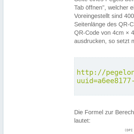
Tab öffnen", welcher 
Voreingestellt sind 4
Seitenlänge des QR-C
QR-Code von 4cm × 4c
ausdrucken, so setzt 
http://pegelo
uuid=a6ee8177
Die Formel zur Berech
lautet:
			(DPI × Druckkantenlänge in cm) ÷ 2,54 = Kantenlänge in Pixel
