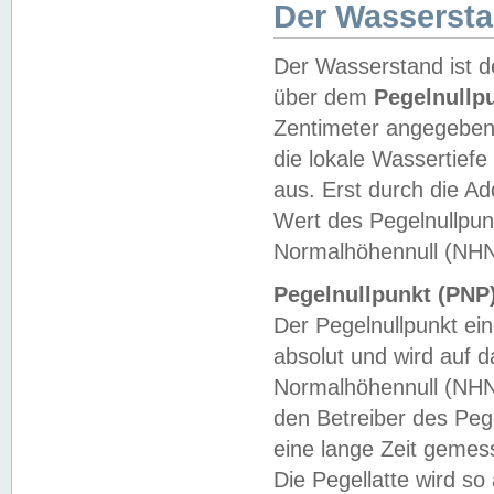
Der Wasserst
Der Wasserstand ist d
über dem
Pegelnullp
Zentimeter angegeben
die lokale Wassertie
aus. Erst durch die A
Wert des Pegelnullpun
Normalhöhennull (NHN
Pegelnullpunkt (PNP)
Der Pegelnullpunkt ei
absolut und wird auf
Normalhöhennull (NHN
den Betreiber des Pege
eine lange Zeit geme
Die Pegellatte wird s