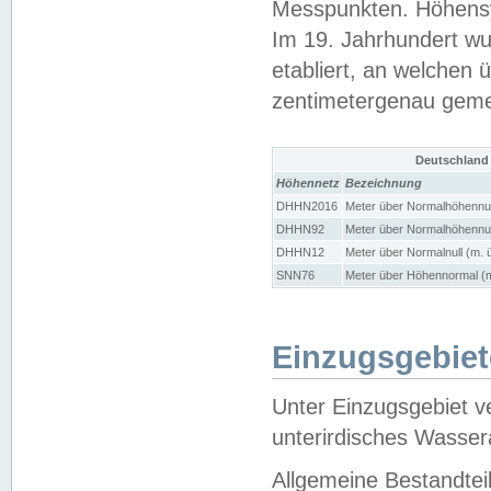
Messpunkten. Höhensy
Im 19. Jahrhundert wu
etabliert, an welchen 
zentimetergenau gem
Deutschland
Höhennetz
Bezeichnung
DHHN2016
Meter über Normalhöhennul
DHHN92
Meter über Normalhöhennul
DHHN12
Meter über Normalnull (m. 
SNN76
Meter über Höhennormal (m
Einzugsgebiet
Unter Einzugsgebiet v
unterirdisches Wasser
Allgemeine Bestandtei