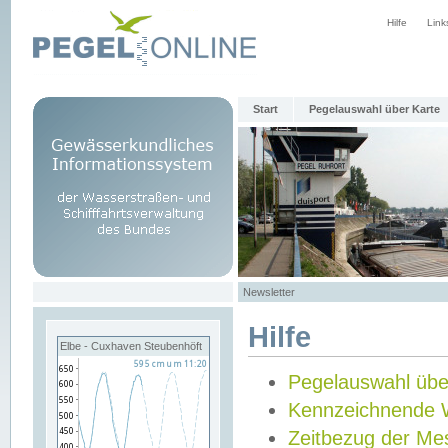
Hilfe
Link
Start
Pegelauswahl über Karte
Newsletter
Hilfe
Elbe - Cuxhaven Steubenhöft
Pegelauswahl übe
Kennzeichnende 
Zeitbezug der Me