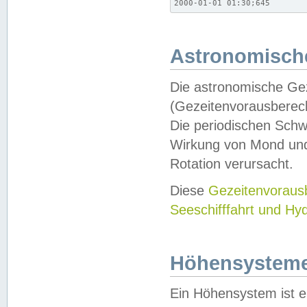
2000-01-01 01:30;645
Astronomische
Die astronomische Gez
(Gezeitenvorausberec
Die periodischen Schw
Wirkung von Mond und
Rotation verursacht.
Diese
Gezeitenvorau
Seeschifffahrt und Hy
Höhensystem
Ein Höhensystem ist e