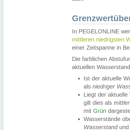
Grenzwertüber
In PEGELONLINE werde
mittleren niedrigsten
einer Zeitspanne in Be
Die farblichen Abstuf
aktuellen Wasserstand
Ist der aktuelle 
als
niedriger Was
Liegt der aktue
gilt dies als
mittle
mit
Grün
dargestel
Wasserstände obe
Wasserstand
und