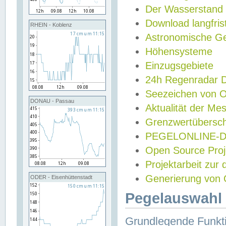
Der Wasserstand
Download langfris
RHEIN - Koblenz
Astronomische Gez
Höhensysteme
Einzugsgebiete
24h Regenradar
Seezeichen von 
DONAU - Passau
Aktualität der Me
Grenzwertübersch
PEGELONLINE-Di
Open Source Projek
Projektarbeit zur
Generierung von 
ODER - Eisenhüttenstadt
Pegelauswahl 
Grundlegende Funkti