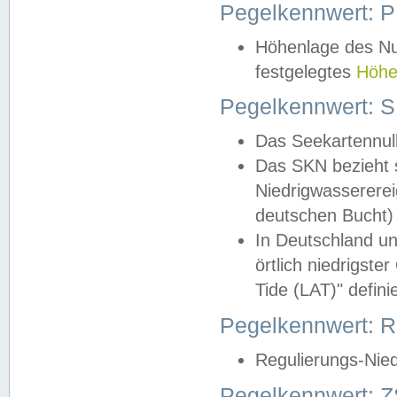
Pegelkennwert: 
Höhenlage des Nul
festgelegtes
Höhe
Pegelkennwert: 
Das Seekartennull
Das SKN bezieht s
Niedrigwassererei
deutschen Bucht) 
In Deutschland un
örtlich niedrigst
Tide (LAT)" definie
Pegelkennwert:
Regulierungs-Nie
Pegelkennwert: Z