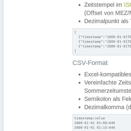
Zeitstempel im
IS
(Offset von MEZ
Dezimalpunkt als
[

  {"timestamp":"2000-01-01T0
  {"timestamp":"2000-01-01T0
  {"timestamp":"2000-01-01T0
]
CSV-Format
Excel-kompatibles
Vereinfachte Zeit
Sommerzeitumstel
Semikolon als Fel
Dezimalkomma (de
timestamp;value

2000-01-01 01:00;646

2000-01-01 01:15;646
