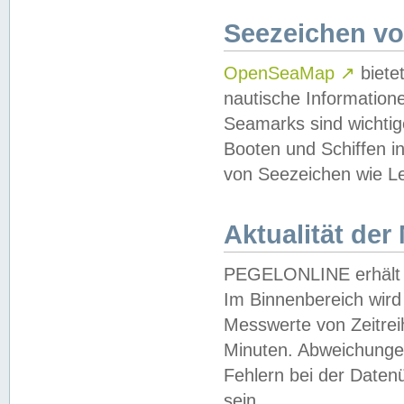
Seezeichen v
OpenSeaMap
↗
biete
nautische Information
Seamarks sind wichtig
Booten und Schiffen i
von Seezeichen wie Le
Aktualität der
PEGELONLINE erhält u
Im Binnenbereich wird 
Messwerte von Zeitreih
Minuten. Abweichungen
Fehlern bei der Daten
sein.