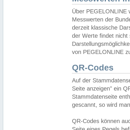
Über PEGELONLINE wer
Messwerten der Bundes
derzeit klassische Da
der Werte findet nicht 
Darstellungsmöglichkei
von PEGELONLINE zu 
QR-Codes
Auf der Stammdatensei
Seite anzeigen" ein Q
Stammdatenseite enthä
gescannt, so wird man
QR-Codes können auc
Seite eines Pegels be