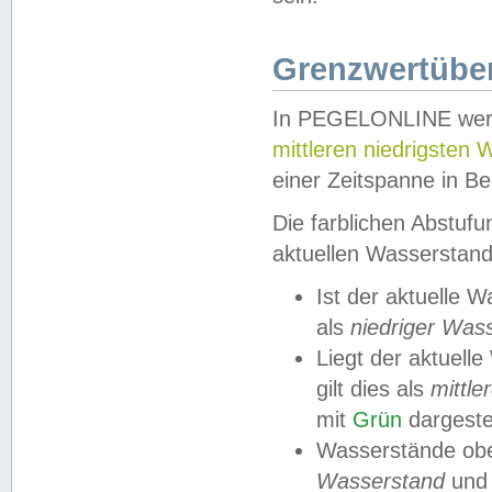
Grenzwertüber
In PEGELONLINE werde
mittleren niedrigsten
einer Zeitspanne in Be
Die farblichen Abstuf
aktuellen Wasserstand
Ist der aktuelle 
als
niedriger Was
Liegt der aktue
gilt dies als
mittle
mit
Grün
dargestel
Wasserstände obe
Wasserstand
und