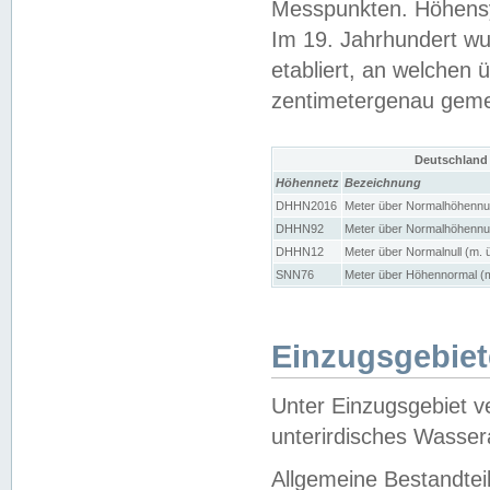
Messpunkten. Höhensy
Im 19. Jahrhundert wu
etabliert, an welchen 
zentimetergenau gem
Deutschland
Höhennetz
Bezeichnung
DHHN2016
Meter über Normalhöhennul
DHHN92
Meter über Normalhöhennul
DHHN12
Meter über Normalnull (m. 
SNN76
Meter über Höhennormal (m
Einzugsgebiet
Unter Einzugsgebiet v
unterirdisches Wasser
Allgemeine Bestandtei