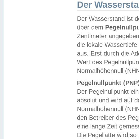
Der Wasserst
Der Wasserstand ist d
über dem
Pegelnullp
Zentimeter angegeben
die lokale Wassertie
aus. Erst durch die A
Wert des Pegelnullpun
Normalhöhennull (NHN
Pegelnullpunkt (PNP)
Der Pegelnullpunkt ei
absolut und wird auf
Normalhöhennull (NHN
den Betreiber des Pege
eine lange Zeit geme
Die Pegellatte wird s