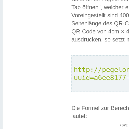
Tab öffnen", welcher 
Voreingestellt sind 4
Seitenlänge des QR-C
QR-Code von 4cm × 4c
ausdrucken, so setzt 
http://pegelo
uuid=a6ee8177
Die Formel zur Berech
lautet:
			(DPI × Druckkantenlänge in cm) ÷ 2,54 = Kantenlänge in Pixel
