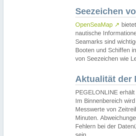
Seezeichen v
OpenSeaMap
↗
biete
nautische Information
Seamarks sind wichtig
Booten und Schiffen i
von Seezeichen wie Le
Aktualität der
PEGELONLINE erhält u
Im Binnenbereich wird 
Messwerte von Zeitreih
Minuten. Abweichungen
Fehlern bei der Daten
sein.