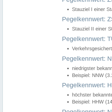
Stauziel I einer S
Pegelkennwert: Z
Stauziel II einer 
Pegelkennwert:
Verkehrsgesichert
Pegelkennwert:
niedrigster bekan
Beispiel: NNW (3
Pegelkennwert:
höchster bekannt
Beispiel: HHW (1
Pegelkennwert: 