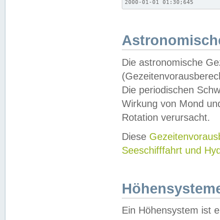
2000-01-01 01:30;645
Astronomische
Die astronomische Gez
(Gezeitenvorausberec
Die periodischen Schw
Wirkung von Mond und
Rotation verursacht.
Diese
Gezeitenvorau
Seeschifffahrt und Hy
Höhensystem
Ein Höhensystem ist e