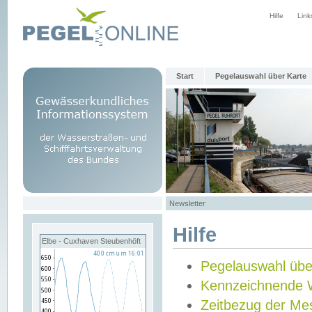
Hilfe
Link
Start
Pegelauswahl über Karte
Newsletter
Hilfe
Elbe - Cuxhaven Steubenhöft
Pegelauswahl übe
Kennzeichnende 
Zeitbezug der Me