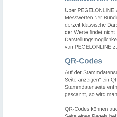
Über PEGELONLINE wer
Messwerten der Bundes
derzeit klassische Da
der Werte findet nicht 
Darstellungsmöglichkei
von PEGELONLINE zu 
QR-Codes
Auf der Stammdatensei
Seite anzeigen" ein Q
Stammdatenseite enthä
gescannt, so wird man
QR-Codes können auc
Seite eines Pegels be