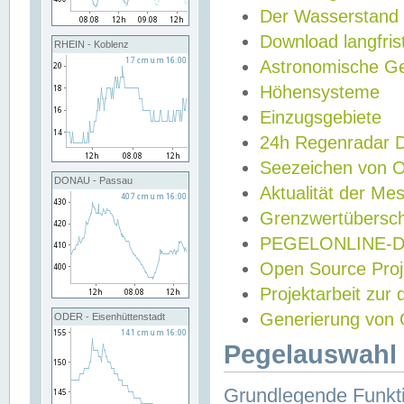
Der Wasserstand
Download langfris
RHEIN - Koblenz
Astronomische Gez
Höhensysteme
Einzugsgebiete
24h Regenradar
Seezeichen von 
DONAU - Passau
Aktualität der Me
Grenzwertübersch
PEGELONLINE-Di
Open Source Projek
Projektarbeit zur
Generierung von 
ODER - Eisenhüttenstadt
Pegelauswahl 
Grundlegende Funkti