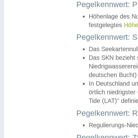
Pegelkennwert: 
Höhenlage des Nul
festgelegtes
Höhe
Pegelkennwert: 
Das Seekartennull
Das SKN bezieht s
Niedrigwassererei
deutschen Bucht) 
In Deutschland un
örtlich niedrigst
Tide (LAT)" definie
Pegelkennwert:
Regulierungs-Nie
Pegelkennwert: Z