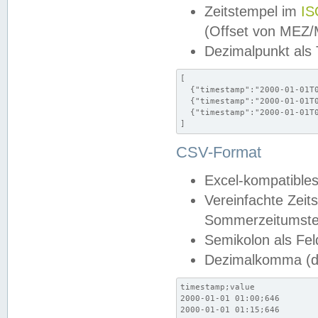
Zeitstempel im
IS
(Offset von MEZ
Dezimalpunkt als
[

  {"timestamp":"2000-01-01T0
  {"timestamp":"2000-01-01T0
  {"timestamp":"2000-01-01T0
]
CSV-Format
Excel-kompatibles
Vereinfachte Zeit
Sommerzeitumstel
Semikolon als Fel
Dezimalkomma (de
timestamp;value

2000-01-01 01:00;646

2000-01-01 01:15;646
