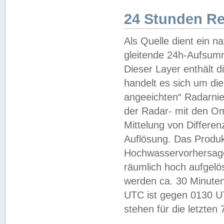
24 Stunden R
Als Quelle dient ein n
gleitende 24h-Aufsum
Dieser Layer enthält
handelt es sich um di
angeeichten“ Radarnie
der Radar- mit den O
Mittelung von Differe
Auflösung. Das Produk
Hochwasservorhersagez
räumlich hoch aufgelö
werden ca. 30 Minuten
UTC ist gegen 0130 UTC
stehen für die letzten