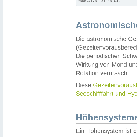
2000-01-01 01:30;645
Astronomische
Die astronomische Gez
(Gezeitenvorausberec
Die periodischen Schw
Wirkung von Mond und
Rotation verursacht.
Diese
Gezeitenvorau
Seeschifffahrt und Hy
Höhensystem
Ein Höhensystem ist e