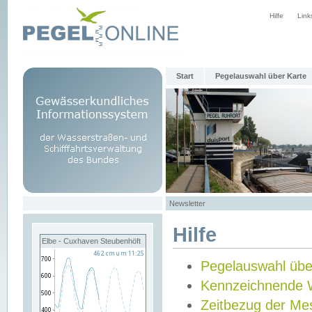
Hilfe
Link
Start
Pegelauswahl über Karte
Newsletter
Hilfe
Elbe - Cuxhaven Steubenhöft
Pegelauswahl übe
Kennzeichnende 
Zeitbezug der Me