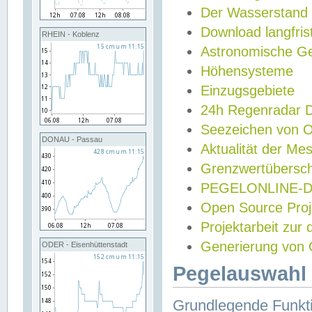
Der Wasserstand
Download langfris
RHEIN - Koblenz
Astronomische Gez
Höhensysteme
Einzugsgebiete
24h Regenradar
Seezeichen von 
DONAU - Passau
Aktualität der Me
Grenzwertübersch
PEGELONLINE-Di
Open Source Projek
Projektarbeit zur
Generierung von 
ODER - Eisenhüttenstadt
Pegelauswahl 
Grundlegende Funkti