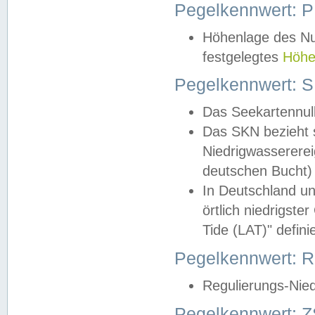
Pegelkennwert: 
Höhenlage des Nul
festgelegtes
Höhe
Pegelkennwert: 
Das Seekartennull
Das SKN bezieht s
Niedrigwassererei
deutschen Bucht) 
In Deutschland un
örtlich niedrigst
Tide (LAT)" definie
Pegelkennwert:
Regulierungs-Nie
Pegelkennwert: Z