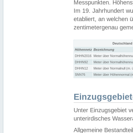
Messpunkten. Höhensy
Im 19. Jahrhundert wu
etabliert, an welchen 
zentimetergenau gem
Deutschland
Höhennetz
Bezeichnung
DHHN2016
Meter über Normalhöhennul
DHHN92
Meter über Normalhöhennul
DHHN12
Meter über Normalnull (m. 
SNN76
Meter über Höhennormal (m
Einzugsgebiet
Unter Einzugsgebiet v
unterirdisches Wasser
Allgemeine Bestandtei