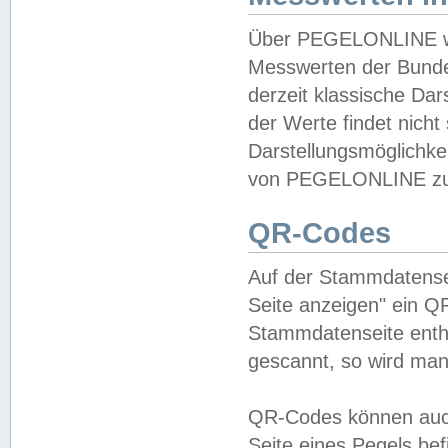
Über PEGELONLINE wer
Messwerten der Bundes
derzeit klassische Da
der Werte findet nicht 
Darstellungsmöglichkei
von PEGELONLINE zu 
QR-Codes
Auf der Stammdatensei
Seite anzeigen" ein Q
Stammdatenseite enthä
gescannt, so wird man
QR-Codes können auc
Seite eines Pegels be