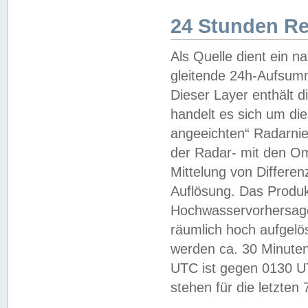
24 Stunden R
Als Quelle dient ein n
gleitende 24h-Aufsum
Dieser Layer enthält
handelt es sich um di
angeeichten“ Radarnie
der Radar- mit den O
Mittelung von Differe
Auflösung. Das Produk
Hochwasservorhersagez
räumlich hoch aufgelö
werden ca. 30 Minuten
UTC ist gegen 0130 UTC
stehen für die letzten