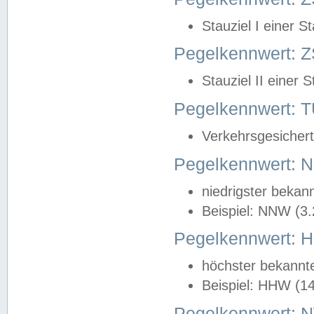
Stauziel I einer S
Pegelkennwert: Z
Stauziel II einer 
Pegelkennwert:
Verkehrsgesichert
Pegelkennwert:
niedrigster bekan
Beispiel: NNW (3
Pegelkennwert:
höchster bekannt
Beispiel: HHW (1
Pegelkennwert: 