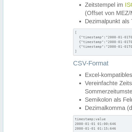
Zeitstempel im
IS
(Offset von MEZ
Dezimalpunkt als
[

  {"timestamp":"2000-01-01T0
  {"timestamp":"2000-01-01T0
  {"timestamp":"2000-01-01T0
]
CSV-Format
Excel-kompatibles
Vereinfachte Zeit
Sommerzeitumstel
Semikolon als Fel
Dezimalkomma (de
timestamp;value

2000-01-01 01:00;646

2000-01-01 01:15;646
