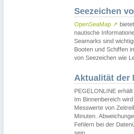
Seezeichen v
OpenSeaMap
↗
biete
nautische Information
Seamarks sind wichtig
Booten und Schiffen i
von Seezeichen wie Le
Aktualität der
PEGELONLINE erhält u
Im Binnenbereich wird 
Messwerte von Zeitreih
Minuten. Abweichungen
Fehlern bei der Daten
sein.