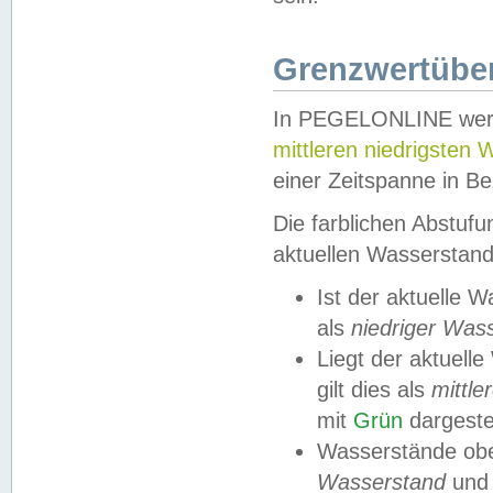
Grenzwertüber
In PEGELONLINE werde
mittleren niedrigsten
einer Zeitspanne in Be
Die farblichen Abstuf
aktuellen Wasserstand
Ist der aktuelle 
als
niedriger Was
Liegt der aktue
gilt dies als
mittle
mit
Grün
dargestel
Wasserstände obe
Wasserstand
und