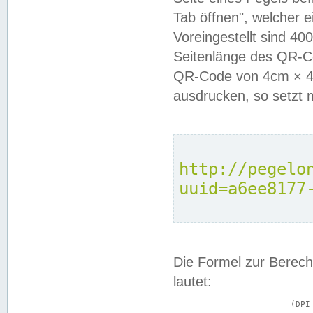
Tab öffnen", welcher 
Voreingestellt sind 4
Seitenlänge des QR-C
QR-Code von 4cm × 4c
ausdrucken, so setzt 
http://pegelo
uuid=a6ee8177
Die Formel zur Berech
lautet:
			(DPI × Druckkantenlänge in cm) ÷ 2,54 = Kantenlänge in Pixel
