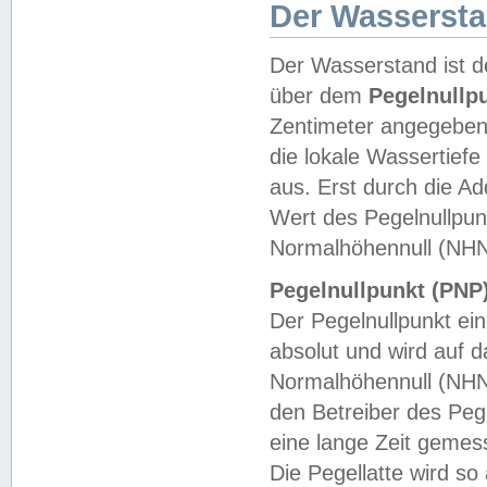
Der Wasserst
Der Wasserstand ist d
über dem
Pegelnullp
Zentimeter angegeben
die lokale Wassertie
aus. Erst durch die A
Wert des Pegelnullpun
Normalhöhennull (NHN
Pegelnullpunkt (PNP)
Der Pegelnullpunkt ei
absolut und wird auf
Normalhöhennull (NHN
den Betreiber des Pege
eine lange Zeit geme
Die Pegellatte wird s