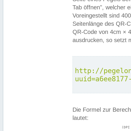
Tab öffnen", welcher 
Voreingestellt sind 4
Seitenlänge des QR-C
QR-Code von 4cm × 4c
ausdrucken, so setzt 
http://pegelo
uuid=a6ee8177
Die Formel zur Berech
lautet:
			(DPI × Druckkantenlänge in cm) ÷ 2,54 = Kantenlänge in Pixel
