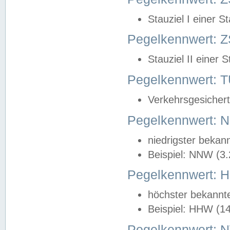
Stauziel I einer S
Pegelkennwert: Z
Stauziel II einer 
Pegelkennwert:
Verkehrsgesichert
Pegelkennwert:
niedrigster bekan
Beispiel: NNW (3
Pegelkennwert:
höchster bekannt
Beispiel: HHW (1
Pegelkennwert: 