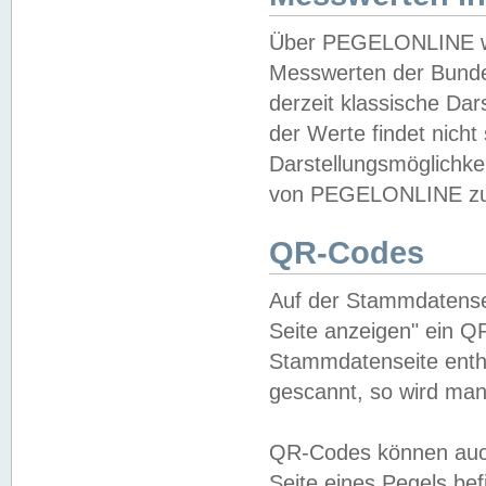
Über PEGELONLINE wer
Messwerten der Bundes
derzeit klassische Da
der Werte findet nicht 
Darstellungsmöglichkei
von PEGELONLINE zu 
QR-Codes
Auf der Stammdatensei
Seite anzeigen" ein Q
Stammdatenseite enthä
gescannt, so wird man
QR-Codes können auc
Seite eines Pegels be