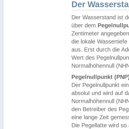
Der Wasserst
Der Wasserstand ist d
über dem
Pegelnullp
Zentimeter angegeben
die lokale Wassertie
aus. Erst durch die A
Wert des Pegelnullpun
Normalhöhennull (NHN
Pegelnullpunkt (PNP)
Der Pegelnullpunkt ei
absolut und wird auf
Normalhöhennull (NHN
den Betreiber des Pege
eine lange Zeit geme
Die Pegellatte wird s