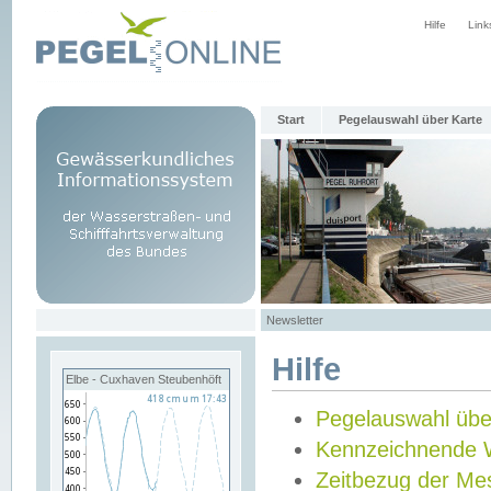
Hilfe
Link
Start
Pegelauswahl über Karte
Newsletter
Hilfe
Elbe - Cuxhaven Steubenhöft
Pegelauswahl übe
Kennzeichnende 
Zeitbezug der Me