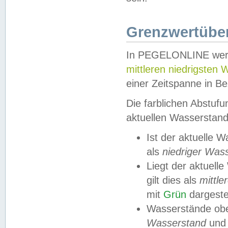
Grenzwertüber
In PEGELONLINE werde
mittleren niedrigsten
einer Zeitspanne in Be
Die farblichen Abstuf
aktuellen Wasserstand
Ist der aktuelle 
als
niedriger Was
Liegt der aktue
gilt dies als
mittle
mit
Grün
dargestel
Wasserstände obe
Wasserstand
und