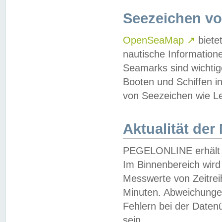
Seezeichen v
OpenSeaMap
↗
biete
nautische Information
Seamarks sind wichtig
Booten und Schiffen i
von Seezeichen wie Le
Aktualität der
PEGELONLINE erhält u
Im Binnenbereich wird 
Messwerte von Zeitreih
Minuten. Abweichungen
Fehlern bei der Daten
sein.