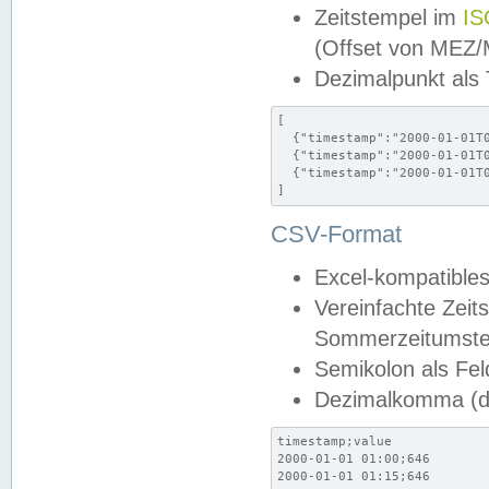
Zeitstempel im
IS
(Offset von MEZ
Dezimalpunkt als
[

  {"timestamp":"2000-01-01T0
  {"timestamp":"2000-01-01T0
  {"timestamp":"2000-01-01T0
]
CSV-Format
Excel-kompatibles
Vereinfachte Zeit
Sommerzeitumstel
Semikolon als Fel
Dezimalkomma (de
timestamp;value

2000-01-01 01:00;646

2000-01-01 01:15;646
