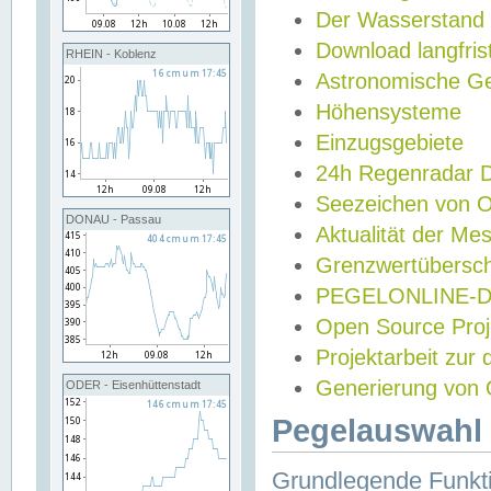
Der Wasserstand
Download langfris
RHEIN - Koblenz
Astronomische Gez
Höhensysteme
Einzugsgebiete
24h Regenradar
Seezeichen von 
DONAU - Passau
Aktualität der Me
Grenzwertübersch
PEGELONLINE-Di
Open Source Projek
Projektarbeit zur
Generierung von 
ODER - Eisenhüttenstadt
Pegelauswahl 
Grundlegende Funkti