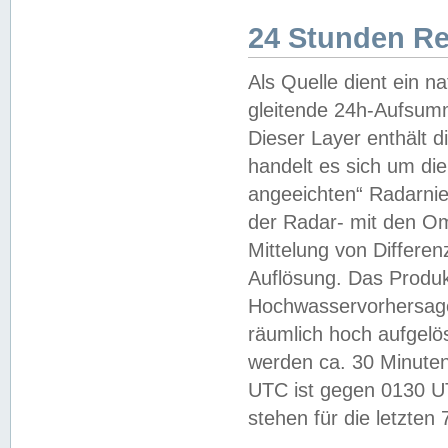
24 Stunden R
Als Quelle dient ein n
gleitende 24h-Aufsum
Dieser Layer enthält
handelt es sich um di
angeeichten“ Radarnie
der Radar- mit den O
Mittelung von Differe
Auflösung. Das Produk
Hochwasservorhersagez
räumlich hoch aufgelö
werden ca. 30 Minuten
UTC ist gegen 0130 UTC
stehen für die letzten