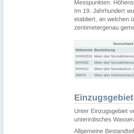
Messpunkten. Höhensy
Im 19. Jahrhundert wu
etabliert, an welchen 
zentimetergenau gem
Deutschland
Höhennetz
Bezeichnung
DHHN2016
Meter über Normalhöhennul
DHHN92
Meter über Normalhöhennul
DHHN12
Meter über Normalnull (m. 
SNN76
Meter über Höhennormal (m
Einzugsgebiet
Unter Einzugsgebiet v
unterirdisches Wasser
Allgemeine Bestandtei