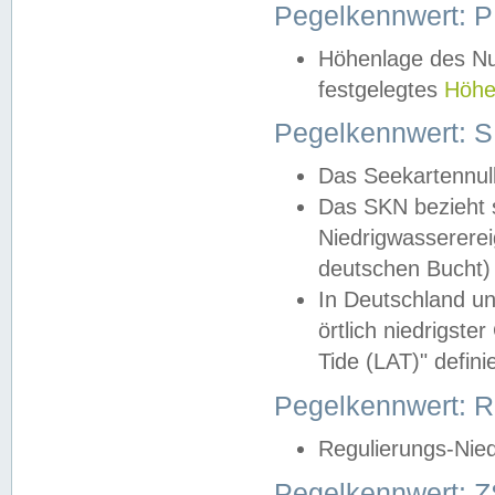
Pegelkennwert: 
Höhenlage des Nul
festgelegtes
Höhe
Pegelkennwert: 
Das Seekartennull
Das SKN bezieht s
Niedrigwassererei
deutschen Bucht) 
In Deutschland un
örtlich niedrigst
Tide (LAT)" definie
Pegelkennwert:
Regulierungs-Nie
Pegelkennwert: Z