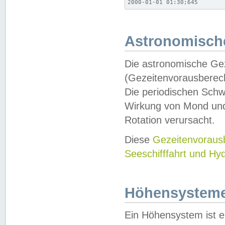
2000-01-01 01:30;645
Astronomische
Die astronomische Gez
(Gezeitenvorausberec
Die periodischen Schw
Wirkung von Mond und
Rotation verursacht.
Diese
Gezeitenvorau
Seeschifffahrt und Hy
Höhensystem
Ein Höhensystem ist e