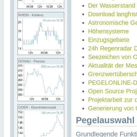
Der Wasserstand
Download langfris
RHEIN - Koblenz
Astronomische Gez
Höhensysteme
Einzugsgebiete
24h Regenradar
Seezeichen von 
DONAU - Passau
Aktualität der Me
Grenzwertübersch
PEGELONLINE-Di
Open Source Projek
Projektarbeit zur
Generierung von 
ODER - Eisenhüttenstadt
Pegelauswahl 
Grundlegende Funkti