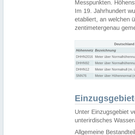
Messpunkten. Höhensy
Im 19. Jahrhundert wu
etabliert, an welchen 
zentimetergenau gem
Deutschland
Höhennetz
Bezeichnung
DHHN2016
Meter über Normalhöhennul
DHHN92
Meter über Normalhöhennul
DHHN12
Meter über Normalnull (m. 
SNN76
Meter über Höhennormal (m
Einzugsgebiet
Unter Einzugsgebiet v
unterirdisches Wasser
Allgemeine Bestandtei