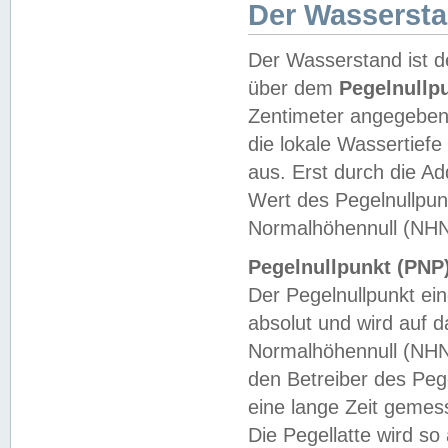
Der Wasserst
Der Wasserstand ist d
über dem
Pegelnullp
Zentimeter angegeben
die lokale Wassertie
aus. Erst durch die A
Wert des Pegelnullpun
Normalhöhennull (NHN
Pegelnullpunkt (PNP)
Der Pegelnullpunkt ei
absolut und wird auf
Normalhöhennull (NHN
den Betreiber des Pege
eine lange Zeit geme
Die Pegellatte wird s