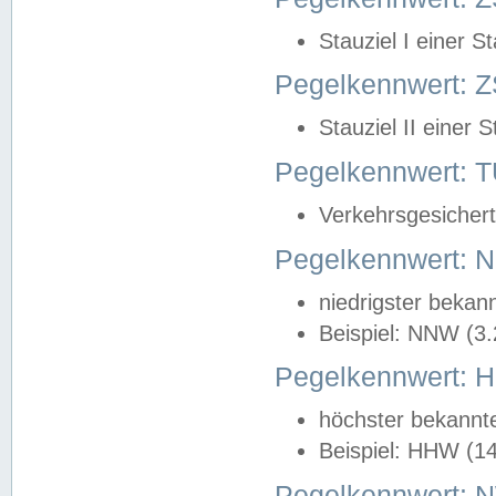
Stauziel I einer S
Pegelkennwert: Z
Stauziel II einer 
Pegelkennwert:
Verkehrsgesichert
Pegelkennwert:
niedrigster bekan
Beispiel: NNW (3
Pegelkennwert:
höchster bekannt
Beispiel: HHW (1
Pegelkennwert: 