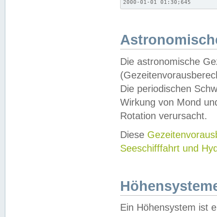
2000-01-01 01:30;645
Astronomische
Die astronomische Gez
(Gezeitenvorausberec
Die periodischen Schw
Wirkung von Mond und
Rotation verursacht.
Diese
Gezeitenvorau
Seeschifffahrt und Hy
Höhensystem
Ein Höhensystem ist e