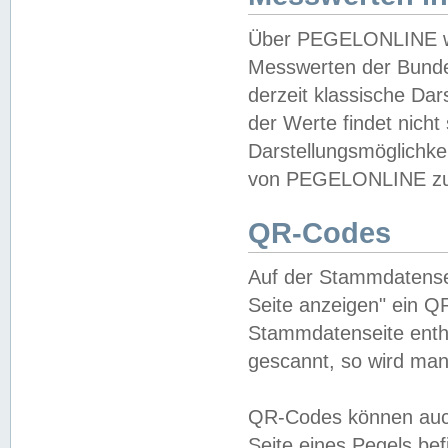
Über PEGELONLINE wer
Messwerten der Bundes
derzeit klassische Da
der Werte findet nicht 
Darstellungsmöglichkei
von PEGELONLINE zu 
QR-Codes
Auf der Stammdatensei
Seite anzeigen" ein Q
Stammdatenseite enthä
gescannt, so wird man
QR-Codes können auc
Seite eines Pegels be