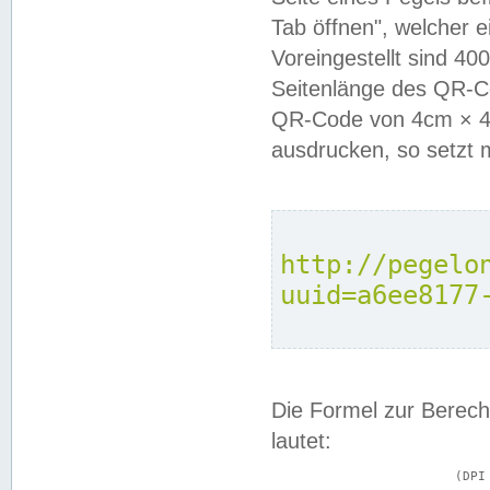
Tab öffnen", welcher 
Voreingestellt sind 4
Seitenlänge des QR-C
QR-Code von 4cm × 4c
ausdrucken, so setzt 
http://pegelo
uuid=a6ee8177
Die Formel zur Berech
lautet:
			(DPI × Druckkantenlänge in cm) ÷ 2,54 = Kantenlänge in Pixel
