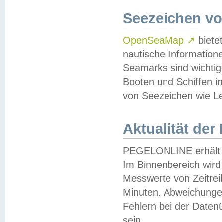
Seezeichen v
OpenSeaMap
↗
biete
nautische Information
Seamarks sind wichtig
Booten und Schiffen i
von Seezeichen wie Le
Aktualität der
PEGELONLINE erhält u
Im Binnenbereich wird 
Messwerte von Zeitreih
Minuten. Abweichungen
Fehlern bei der Daten
sein.