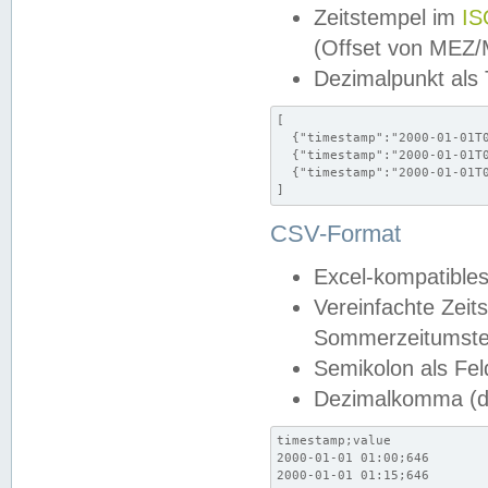
Zeitstempel im
IS
(Offset von MEZ
Dezimalpunkt als
[

  {"timestamp":"2000-01-01T0
  {"timestamp":"2000-01-01T0
  {"timestamp":"2000-01-01T0
]
CSV-Format
Excel-kompatibles
Vereinfachte Zeit
Sommerzeitumstel
Semikolon als Fel
Dezimalkomma (de
timestamp;value

2000-01-01 01:00;646

2000-01-01 01:15;646
