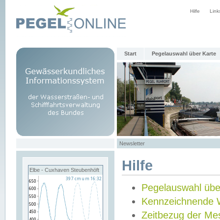
Hilfe
Link
Start
Pegelauswahl über Karte
Newsletter
Hilfe
Elbe - Cuxhaven Steubenhöft
Pegelauswahl übe
Kennzeichnende 
Zeitbezug der Me