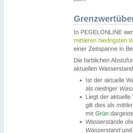
Grenzwertüber
In PEGELONLINE werde
mittleren niedrigsten
einer Zeitspanne in Be
Die farblichen Abstuf
aktuellen Wasserstand
Ist der aktuelle 
als
niedriger Was
Liegt der aktue
gilt dies als
mittle
mit
Grün
dargestel
Wasserstände obe
Wasserstand
und