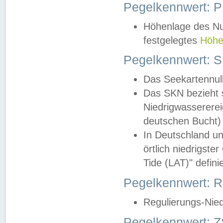
Pegelkennwert: 
Höhenlage des Nul
festgelegtes
Höhe
Pegelkennwert: 
Das Seekartennull
Das SKN bezieht s
Niedrigwassererei
deutschen Bucht) 
In Deutschland un
örtlich niedrigst
Tide (LAT)" definie
Pegelkennwert:
Regulierungs-Nie
Pegelkennwert: Z