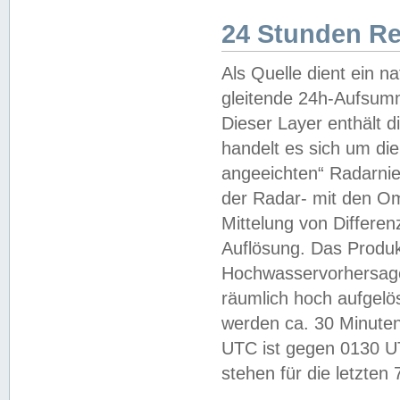
24 Stunden R
Als Quelle dient ein n
gleitende 24h-Aufsum
Dieser Layer enthält
handelt es sich um di
angeeichten“ Radarnie
der Radar- mit den O
Mittelung von Differe
Auflösung. Das Produk
Hochwasservorhersagez
räumlich hoch aufgelö
werden ca. 30 Minuten
UTC ist gegen 0130 UTC
stehen für die letzten