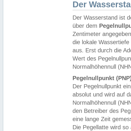
Der Wasserst
Der Wasserstand ist d
über dem
Pegelnullp
Zentimeter angegeben
die lokale Wassertie
aus. Erst durch die A
Wert des Pegelnullpun
Normalhöhennull (NHN
Pegelnullpunkt (PNP)
Der Pegelnullpunkt ei
absolut und wird auf
Normalhöhennull (NHN
den Betreiber des Pege
eine lange Zeit geme
Die Pegellatte wird s