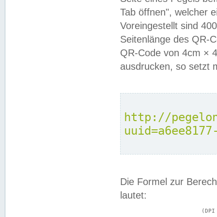
Tab öffnen", welcher 
Voreingestellt sind 4
Seitenlänge des QR-C
QR-Code von 4cm × 4c
ausdrucken, so setzt 
http://pegelo
uuid=a6ee8177
Die Formel zur Berech
lautet:
			(DPI × Druckkantenlänge in cm) ÷ 2,54 = Kantenlänge in Pixel
