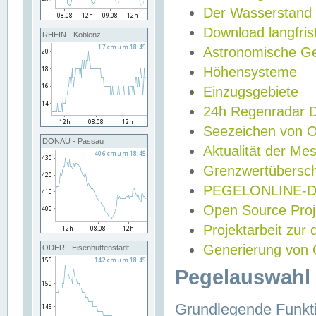
Der Wasserstand
Download langfris
RHEIN - Koblenz
Astronomische Gez
Höhensysteme
Einzugsgebiete
24h Regenradar
Seezeichen von 
DONAU - Passau
Aktualität der Me
Grenzwertübersch
PEGELONLINE-Di
Open Source Projek
Projektarbeit zur
Generierung von 
ODER - Eisenhüttenstadt
Pegelauswahl 
Grundlegende Funkti