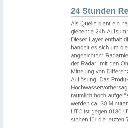
24 Stunden R
Als Quelle dient ein n
gleitende 24h-Aufsum
Dieser Layer enthält
handelt es sich um di
angeeichten“ Radarnie
der Radar- mit den O
Mittelung von Differe
Auflösung. Das Produk
Hochwasservorhersagez
räumlich hoch aufgelö
werden ca. 30 Minuten
UTC ist gegen 0130 UTC
stehen für die letzten