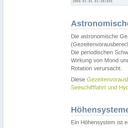
2000-01-01 01:30;645
Astronomische
Die astronomische Gez
(Gezeitenvorausberec
Die periodischen Schw
Wirkung von Mond und
Rotation verursacht.
Diese
Gezeitenvorau
Seeschifffahrt und Hy
Höhensystem
Ein Höhensystem ist e