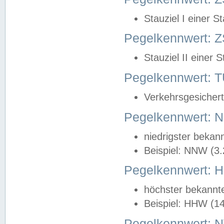
Stauziel I einer S
Pegelkennwert: Z
Stauziel II einer 
Pegelkennwert:
Verkehrsgesichert
Pegelkennwert:
niedrigster bekan
Beispiel: NNW (3
Pegelkennwert:
höchster bekannt
Beispiel: HHW (1
Pegelkennwert: 