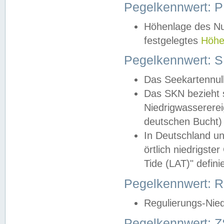
Pegelkennwert: 
Höhenlage des Nul
festgelegtes
Höhe
Pegelkennwert: 
Das Seekartennull
Das SKN bezieht s
Niedrigwassererei
deutschen Bucht) 
In Deutschland un
örtlich niedrigst
Tide (LAT)" definie
Pegelkennwert:
Regulierungs-Nie
Pegelkennwert: Z