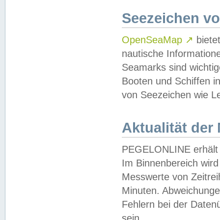
Seezeichen v
OpenSeaMap
↗
biete
nautische Information
Seamarks sind wichtig
Booten und Schiffen i
von Seezeichen wie Le
Aktualität der
PEGELONLINE erhält u
Im Binnenbereich wird 
Messwerte von Zeitreih
Minuten. Abweichungen
Fehlern bei der Daten
sein.