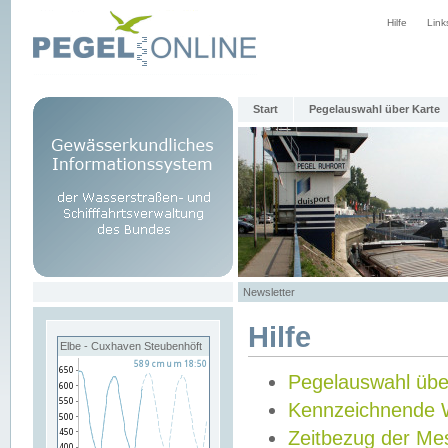
Hilfe
Link
Start
Pegelauswahl über Karte
Newsletter
Hilfe
Elbe - Cuxhaven Steubenhöft
Pegelauswahl übe
Kennzeichnende 
Zeitbezug der Me