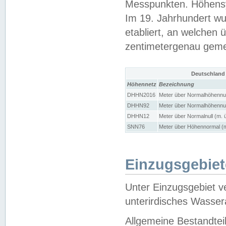
Messpunkten. Höhensy
Im 19. Jahrhundert wu
etabliert, an welchen 
zentimetergenau gem
Deutschland
Höhennetz
Bezeichnung
DHHN2016
Meter über Normalhöhennul
DHHN92
Meter über Normalhöhennul
DHHN12
Meter über Normalnull (m. 
SNN76
Meter über Höhennormal (m
Einzugsgebiet
Unter Einzugsgebiet v
unterirdisches Wasser
Allgemeine Bestandtei