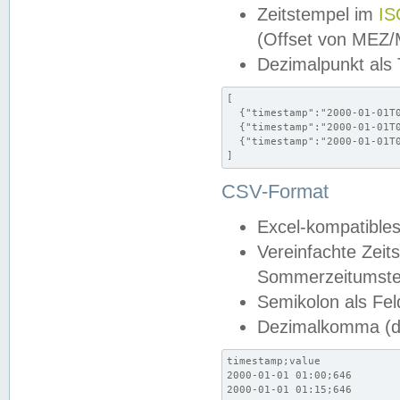
Zeitstempel im
IS
(Offset von MEZ
Dezimalpunkt als
[

  {"timestamp":"2000-01-01T0
  {"timestamp":"2000-01-01T0
  {"timestamp":"2000-01-01T0
]
CSV-Format
Excel-kompatibles
Vereinfachte Zeit
Sommerzeitumstel
Semikolon als Fel
Dezimalkomma (de
timestamp;value

2000-01-01 01:00;646

2000-01-01 01:15;646
