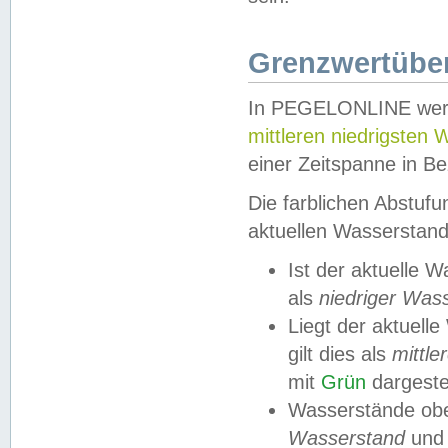
Grenzwertüber
In PEGELONLINE werde
mittleren niedrigsten
einer Zeitspanne in Be
Die farblichen Abstuf
aktuellen Wasserstand
Ist der aktuelle 
als
niedriger Was
Liegt der aktue
gilt dies als
mittle
mit
Grün
dargestel
Wasserstände obe
Wasserstand
und