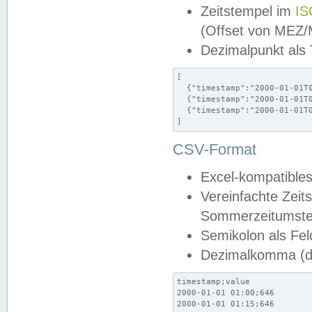
Zeitstempel im
IS
(Offset von MEZ
Dezimalpunkt als
[

  {"timestamp":"2000-01-01T0
  {"timestamp":"2000-01-01T0
  {"timestamp":"2000-01-01T0
]
CSV-Format
Excel-kompatibles
Vereinfachte Zeit
Sommerzeitumstel
Semikolon als Fel
Dezimalkomma (de
timestamp;value

2000-01-01 01:00;646

2000-01-01 01:15;646
