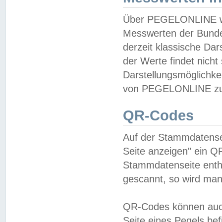
Über PEGELONLINE wer
Messwerten der Bundes
derzeit klassische Da
der Werte findet nicht 
Darstellungsmöglichkei
von PEGELONLINE zu 
QR-Codes
Auf der Stammdatensei
Seite anzeigen" ein Q
Stammdatenseite enthä
gescannt, so wird man
QR-Codes können auc
Seite eines Pegels be