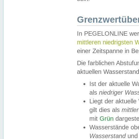
Grenzwertüber
In PEGELONLINE werde
mittleren niedrigsten
einer Zeitspanne in Be
Die farblichen Abstuf
aktuellen Wasserstand
Ist der aktuelle 
als
niedriger Was
Liegt der aktue
gilt dies als
mittle
mit
Grün
dargestel
Wasserstände obe
Wasserstand
und