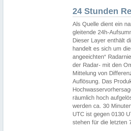
24 Stunden R
Als Quelle dient ein n
gleitende 24h-Aufsum
Dieser Layer enthält
handelt es sich um di
angeeichten“ Radarnie
der Radar- mit den O
Mittelung von Differe
Auflösung. Das Produk
Hochwasservorhersagez
räumlich hoch aufgelö
werden ca. 30 Minuten
UTC ist gegen 0130 UTC
stehen für die letzten