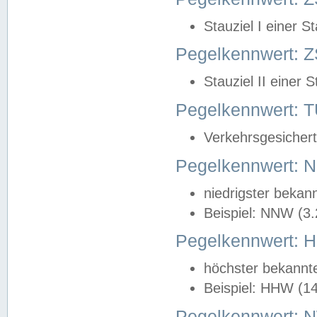
Stauziel I einer S
Pegelkennwert: Z
Stauziel II einer 
Pegelkennwert:
Verkehrsgesichert
Pegelkennwert:
niedrigster bekan
Beispiel: NNW (3
Pegelkennwert:
höchster bekannt
Beispiel: HHW (1
Pegelkennwert: 