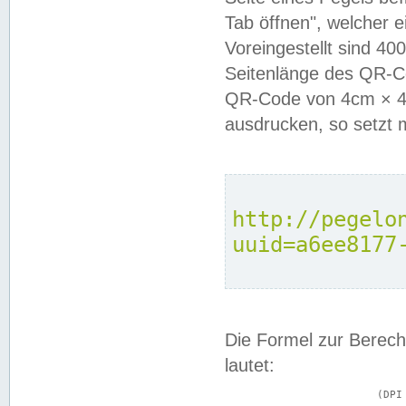
Tab öffnen", welcher 
Voreingestellt sind 4
Seitenlänge des QR-C
QR-Code von 4cm × 4c
ausdrucken, so setzt 
http://pegelo
uuid=a6ee8177
Die Formel zur Berech
lautet:
			(DPI × Druckkantenlänge in cm) ÷ 2,54 = Kantenlänge in Pixel
