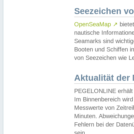
Seezeichen v
OpenSeaMap
↗
biete
nautische Information
Seamarks sind wichtig
Booten und Schiffen i
von Seezeichen wie Le
Aktualität der
PEGELONLINE erhält u
Im Binnenbereich wird 
Messwerte von Zeitreih
Minuten. Abweichungen
Fehlern bei der Daten
sein.