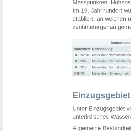
Messpunkten. Höhensy
Im 19. Jahrhundert wu
etabliert, an welchen 
zentimetergenau gem
Deutschland
Höhennetz
Bezeichnung
DHHN2016
Meter über Normalhöhennul
DHHN92
Meter über Normalhöhennul
DHHN12
Meter über Normalnull (m. 
SNN76
Meter über Höhennormal (m
Einzugsgebiet
Unter Einzugsgebiet v
unterirdisches Wasser
Allgemeine Bestandtei