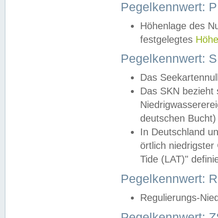
Pegelkennwert: 
Höhenlage des Nul
festgelegtes
Höhe
Pegelkennwert: 
Das Seekartennull
Das SKN bezieht s
Niedrigwassererei
deutschen Bucht) 
In Deutschland un
örtlich niedrigst
Tide (LAT)" definie
Pegelkennwert:
Regulierungs-Nie
Pegelkennwert: Z