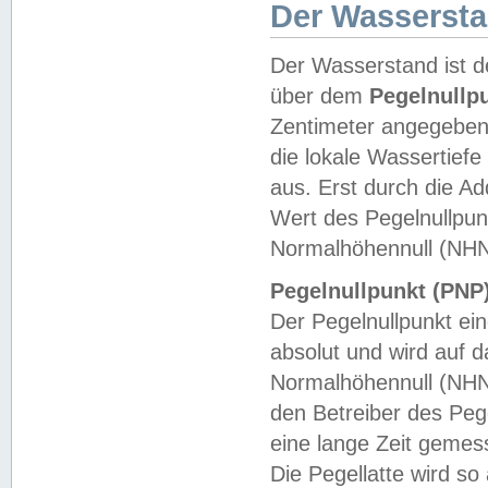
Der Wasserst
Der Wasserstand ist d
über dem
Pegelnullp
Zentimeter angegeben
die lokale Wassertie
aus. Erst durch die A
Wert des Pegelnullpun
Normalhöhennull (NHN
Pegelnullpunkt (PNP)
Der Pegelnullpunkt ei
absolut und wird auf
Normalhöhennull (NHN
den Betreiber des Pege
eine lange Zeit geme
Die Pegellatte wird s