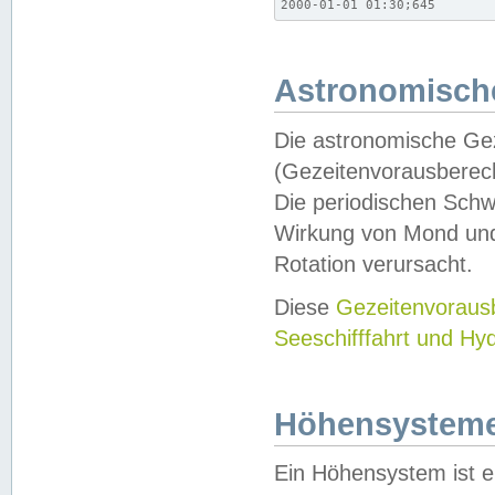
2000-01-01 01:30;645
Astronomische
Die astronomische Gez
(Gezeitenvorausberec
Die periodischen Schw
Wirkung von Mond und
Rotation verursacht.
Diese
Gezeitenvorau
Seeschifffahrt und Hy
Höhensystem
Ein Höhensystem ist e