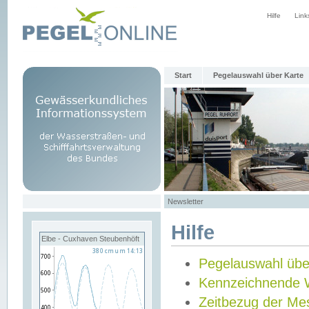
Hilfe
Link
Start
Pegelauswahl über Karte
Newsletter
Hilfe
Elbe - Cuxhaven Steubenhöft
Pegelauswahl übe
Kennzeichnende 
Zeitbezug der Me