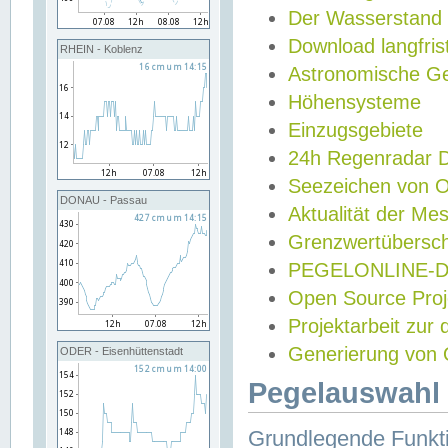
Der Wasserstand
Download langfris
RHEIN - Koblenz
Astronomische Gez
Höhensysteme
Einzugsgebiete
24h Regenradar
Seezeichen von 
DONAU - Passau
Aktualität der Me
Grenzwertübersch
PEGELONLINE-Di
Open Source Projek
Projektarbeit zur
Generierung von 
ODER - Eisenhüttenstadt
Pegelauswahl 
Grundlegende Funkti