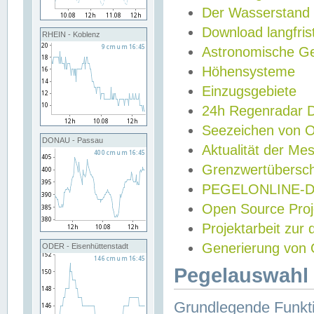
Der Wasserstand
Download langfris
RHEIN - Koblenz
Astronomische Gez
Höhensysteme
Einzugsgebiete
24h Regenradar
Seezeichen von 
DONAU - Passau
Aktualität der Me
Grenzwertübersch
PEGELONLINE-Di
Open Source Projek
Projektarbeit zur
Generierung von 
ODER - Eisenhüttenstadt
Pegelauswahl 
Grundlegende Funkti