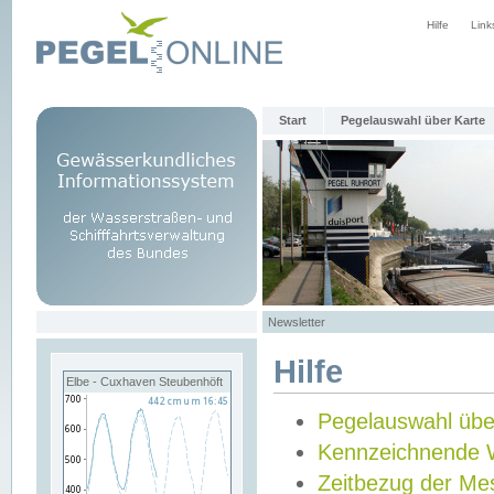
Hilfe
Link
Start
Pegelauswahl über Karte
Newsletter
Hilfe
Elbe - Cuxhaven Steubenhöft
Pegelauswahl übe
Kennzeichnende 
Zeitbezug der Me