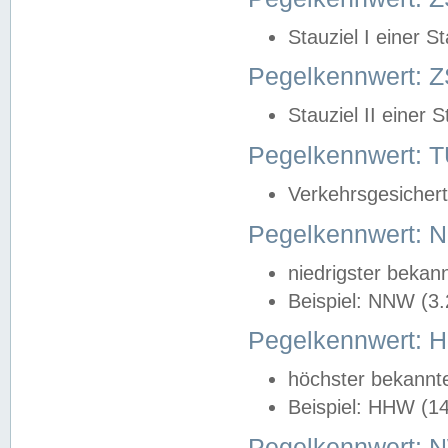
Stauziel I einer S
Pegelkennwert: Z
Stauziel II einer 
Pegelkennwert:
Verkehrsgesichert
Pegelkennwert:
niedrigster bekan
Beispiel: NNW (3
Pegelkennwert:
höchster bekannt
Beispiel: HHW (1
Pegelkennwert: 