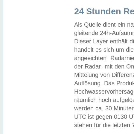
24 Stunden R
Als Quelle dient ein n
gleitende 24h-Aufsum
Dieser Layer enthält
handelt es sich um di
angeeichten“ Radarnie
der Radar- mit den O
Mittelung von Differe
Auflösung. Das Produk
Hochwasservorhersagez
räumlich hoch aufgelö
werden ca. 30 Minuten
UTC ist gegen 0130 UTC
stehen für die letzten