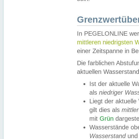
Grenzwertüber
In PEGELONLINE werde
mittleren niedrigsten
einer Zeitspanne in Be
Die farblichen Abstuf
aktuellen Wasserstand
Ist der aktuelle 
als
niedriger Was
Liegt der aktue
gilt dies als
mittle
mit
Grün
dargestel
Wasserstände obe
Wasserstand
und