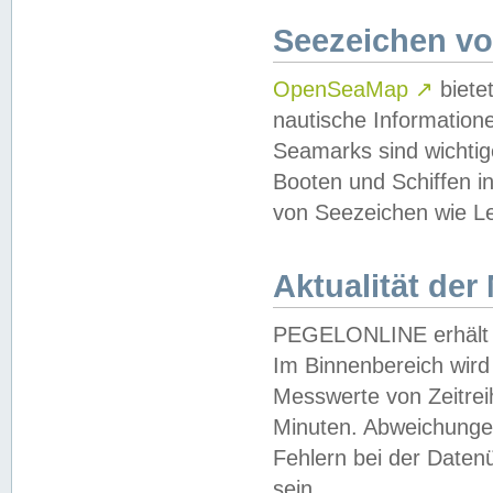
Seezeichen v
OpenSeaMap
↗
biete
nautische Information
Seamarks sind wichtig
Booten und Schiffen i
von Seezeichen wie Le
Aktualität der
PEGELONLINE erhält u
Im Binnenbereich wird 
Messwerte von Zeitreih
Minuten. Abweichungen
Fehlern bei der Daten
sein.