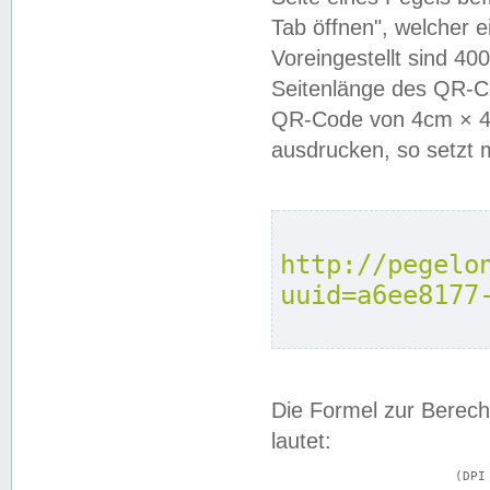
Tab öffnen", welcher 
Voreingestellt sind 4
Seitenlänge des QR-C
QR-Code von 4cm × 4c
ausdrucken, so setzt 
http://pegelo
uuid=a6ee8177
Die Formel zur Berech
lautet:
			(DPI × Druckkantenlänge in cm) ÷ 2,54 = Kantenlänge in Pixel
