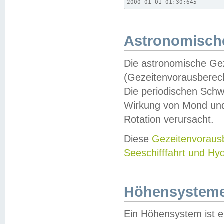
2000-01-01 01:30;645
Astronomische
Die astronomische Gez
(Gezeitenvorausberec
Die periodischen Schw
Wirkung von Mond und
Rotation verursacht.
Diese
Gezeitenvorau
Seeschifffahrt und Hy
Höhensystem
Ein Höhensystem ist e