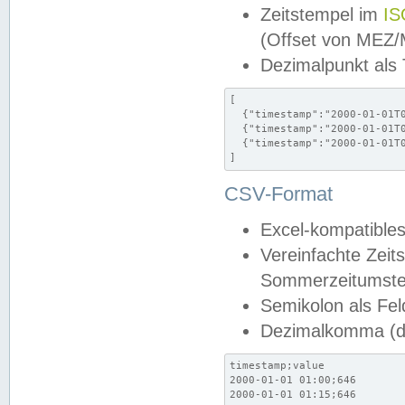
Zeitstempel im
IS
(Offset von MEZ
Dezimalpunkt als
[

  {"timestamp":"2000-01-01T0
  {"timestamp":"2000-01-01T0
  {"timestamp":"2000-01-01T0
]
CSV-Format
Excel-kompatibles
Vereinfachte Zeit
Sommerzeitumstel
Semikolon als Fel
Dezimalkomma (de
timestamp;value

2000-01-01 01:00;646

2000-01-01 01:15;646
