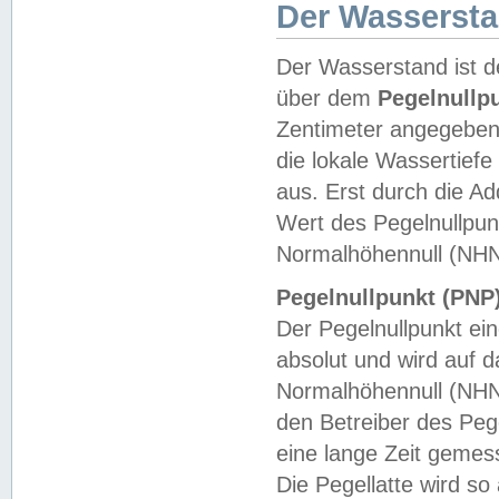
Der Wasserst
Der Wasserstand ist d
über dem
Pegelnullp
Zentimeter angegeben
die lokale Wassertie
aus. Erst durch die A
Wert des Pegelnullpun
Normalhöhennull (NHN
Pegelnullpunkt (PNP)
Der Pegelnullpunkt ei
absolut und wird auf
Normalhöhennull (NHN
den Betreiber des Pege
eine lange Zeit geme
Die Pegellatte wird s