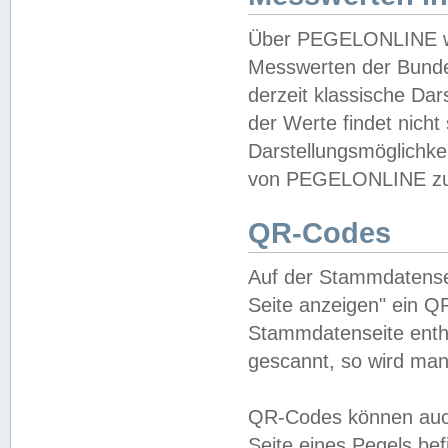
Über PEGELONLINE wer
Messwerten der Bundes
derzeit klassische Da
der Werte findet nicht 
Darstellungsmöglichkei
von PEGELONLINE zu 
QR-Codes
Auf der Stammdatensei
Seite anzeigen" ein Q
Stammdatenseite enthä
gescannt, so wird man
QR-Codes können auc
Seite eines Pegels be