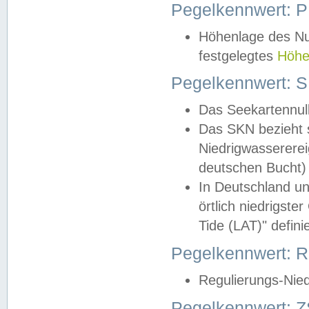
Pegelkennwert: 
Höhenlage des Nul
festgelegtes
Höhe
Pegelkennwert: 
Das Seekartennull
Das SKN bezieht s
Niedrigwassererei
deutschen Bucht) 
In Deutschland un
örtlich niedrigst
Tide (LAT)" definie
Pegelkennwert:
Regulierungs-Nie
Pegelkennwert: Z