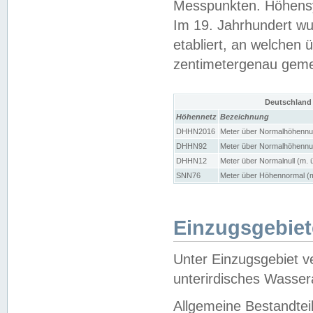
Messpunkten. Höhensy
Im 19. Jahrhundert wu
etabliert, an welchen 
zentimetergenau gem
Deutschland
Höhennetz
Bezeichnung
DHHN2016
Meter über Normalhöhennul
DHHN92
Meter über Normalhöhennul
DHHN12
Meter über Normalnull (m. 
SNN76
Meter über Höhennormal (m
Einzugsgebiet
Unter Einzugsgebiet v
unterirdisches Wasser
Allgemeine Bestandtei