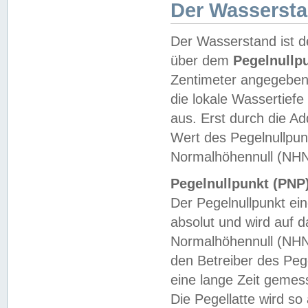
Der Wasserst
Der Wasserstand ist d
über dem
Pegelnullp
Zentimeter angegeben
die lokale Wassertie
aus. Erst durch die A
Wert des Pegelnullpun
Normalhöhennull (NHN
Pegelnullpunkt (PNP)
Der Pegelnullpunkt ei
absolut und wird auf
Normalhöhennull (NHN
den Betreiber des Pege
eine lange Zeit geme
Die Pegellatte wird s