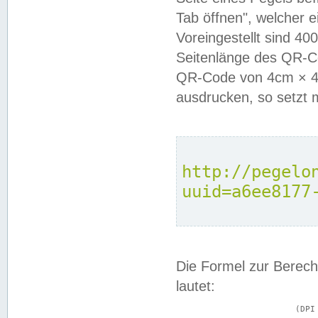
Tab öffnen", welcher 
Voreingestellt sind 4
Seitenlänge des QR-C
QR-Code von 4cm × 4c
ausdrucken, so setzt 
http://pegelo
uuid=a6ee8177
Die Formel zur Berech
lautet:
			(DPI × Druckkantenlänge in cm) ÷ 2,54 = Kantenlänge in Pixel
