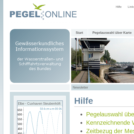
Hilfe
Link
Start
Pegelauswahl über Karte
Newsletter
Hilfe
Elbe - Cuxhaven Steubenhöft
Pegelauswahl übe
Kennzeichnende 
Zeitbezug der Me