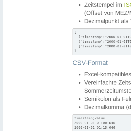
Zeitstempel im
IS
(Offset von MEZ
Dezimalpunkt als
[

  {"timestamp":"2000-01-01T0
  {"timestamp":"2000-01-01T0
  {"timestamp":"2000-01-01T0
]
CSV-Format
Excel-kompatibles
Vereinfachte Zeit
Sommerzeitumstel
Semikolon als Fel
Dezimalkomma (de
timestamp;value

2000-01-01 01:00;646

2000-01-01 01:15;646
