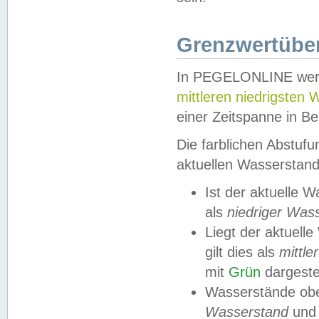
Grenzwertüber
In PEGELONLINE werde
mittleren niedrigsten
einer Zeitspanne in Be
Die farblichen Abstuf
aktuellen Wasserstand
Ist der aktuelle 
als
niedriger Was
Liegt der aktue
gilt dies als
mittle
mit
Grün
dargestel
Wasserstände obe
Wasserstand
und