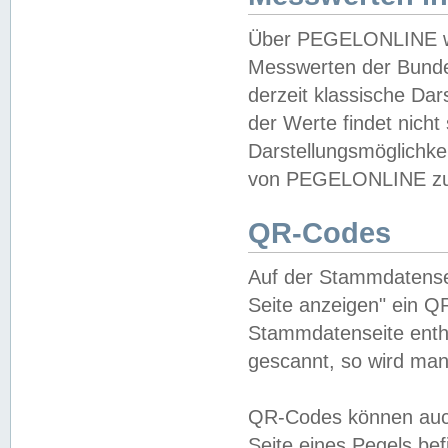
Über PEGELONLINE wer
Messwerten der Bundes
derzeit klassische Da
der Werte findet nicht 
Darstellungsmöglichkei
von PEGELONLINE zu 
QR-Codes
Auf der Stammdatensei
Seite anzeigen" ein Q
Stammdatenseite enthä
gescannt, so wird man
QR-Codes können auc
Seite eines Pegels be