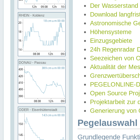
Der Wasserstand
Download langfris
RHEIN - Koblenz
Astronomische Gez
Höhensysteme
Einzugsgebiete
24h Regenradar
Seezeichen von 
DONAU - Passau
Aktualität der Me
Grenzwertübersch
PEGELONLINE-Di
Open Source Projek
Projektarbeit zur
Generierung von 
ODER - Eisenhüttenstadt
Pegelauswahl 
Grundlegende Funkti