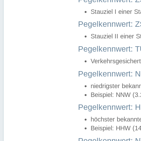
Stauziel I einer S
Pegelkennwert: Z
Stauziel II einer 
Pegelkennwert:
Verkehrsgesichert
Pegelkennwert:
niedrigster bekan
Beispiel: NNW (3
Pegelkennwert:
höchster bekannt
Beispiel: HHW (1
Pegelkennwert: 