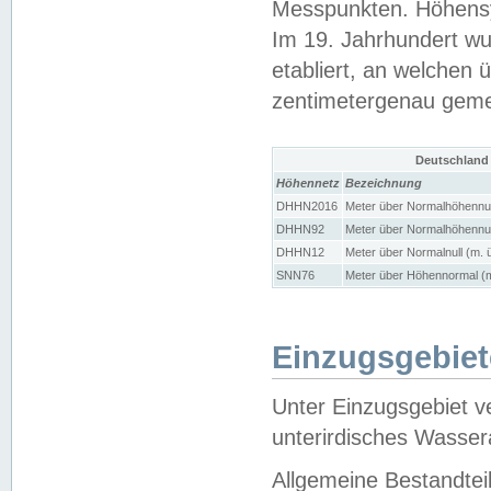
Messpunkten. Höhensy
Im 19. Jahrhundert wu
etabliert, an welchen 
zentimetergenau gem
Deutschland
Höhennetz
Bezeichnung
DHHN2016
Meter über Normalhöhennul
DHHN92
Meter über Normalhöhennul
DHHN12
Meter über Normalnull (m. 
SNN76
Meter über Höhennormal (m
Einzugsgebiet
Unter Einzugsgebiet v
unterirdisches Wasser
Allgemeine Bestandtei