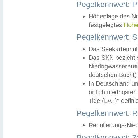
Pegelkennwert: 
Höhenlage des Nul
festgelegtes
Höhe
Pegelkennwert: 
Das Seekartennull
Das SKN bezieht s
Niedrigwassererei
deutschen Bucht) 
In Deutschland un
örtlich niedrigst
Tide (LAT)" definie
Pegelkennwert:
Regulierungs-Nie
Pegelkennwert: Z