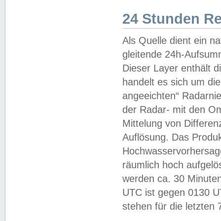
24 Stunden R
Als Quelle dient ein n
gleitende 24h-Aufsum
Dieser Layer enthält
handelt es sich um di
angeeichten“ Radarnie
der Radar- mit den O
Mittelung von Differe
Auflösung. Das Produk
Hochwasservorhersagez
räumlich hoch aufgelö
werden ca. 30 Minuten
UTC ist gegen 0130 UTC
stehen für die letzten