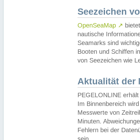
Seezeichen v
OpenSeaMap
↗
biete
nautische Information
Seamarks sind wichtig
Booten und Schiffen i
von Seezeichen wie Le
Aktualität der
PEGELONLINE erhält u
Im Binnenbereich wird 
Messwerte von Zeitreih
Minuten. Abweichungen
Fehlern bei der Daten
sein.