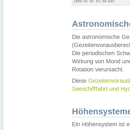
2000-01-01 01:30;645
Astronomische
Die astronomische Gez
(Gezeitenvorausberec
Die periodischen Schw
Wirkung von Mond und
Rotation verursacht.
Diese
Gezeitenvorau
Seeschifffahrt und Hy
Höhensystem
Ein Höhensystem ist e