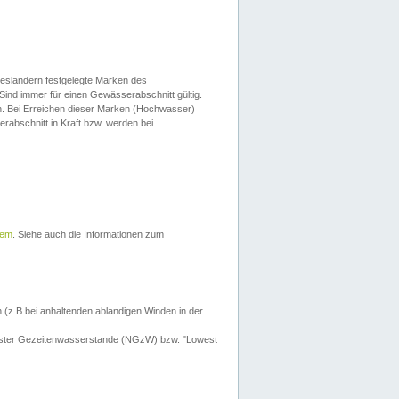
esländern festgelegte Marken des
Sind immer für einen Gewässerabschnitt gültig.
. Bei Erreichen dieser Marken (Hochwasser)
erabschnitt in Kraft bzw. werden bei
tem
. Siehe auch die Informationen zum
 (z.B bei anhaltenden ablandigen Winden in der
drigster Gezeitenwasserstande (NGzW) bzw. "Lowest