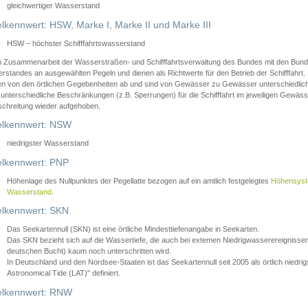
gleichwertiger Wasserstand
lkennwert: HSW, Marke I, Marke II und Marke III
HSW – höchster Schifffahrtswasserstand
in Zusammenarbeit der Wasserstraßen- und Schifffahrtsverwaltung des Bundes mit den Bund
standes an ausgewählten Pegeln und dienen als Richtwerte für den Betrieb der Schifffahrt. 
n von den örtlichen Gegebenheiten ab und sind von Gewässer zu Gewässer unterschiedlich
 unterschiedliche Beschränkungen (z.B. Sperrungen) für die Schifffahrt im jeweiligen Gewäss
schreitung wieder aufgehoben.
lkennwert: NSW
niedrigster Wasserstand
lkennwert: PNP
Höhenlage des Nullpunktes der Pegellatte bezogen auf ein amtlich festgelegtes
Höhensys
Wasserstand
.
lkennwert: SKN
Das Seekartennull (SKN) ist eine örtliche Mindesttiefenangabe in Seekarten.
Das SKN bezieht sich auf die Wassertiefe, die auch bei extemen Niedrigwasserereignissen
deutschen Bucht) kaum noch unterschritten wird.
In Deutschland und den Nordsee-Staaten ist das Seekartennull seit 2005 als örtlich nie
Astronomical Tide (LAT)" definiert.
lkennwert: RNW