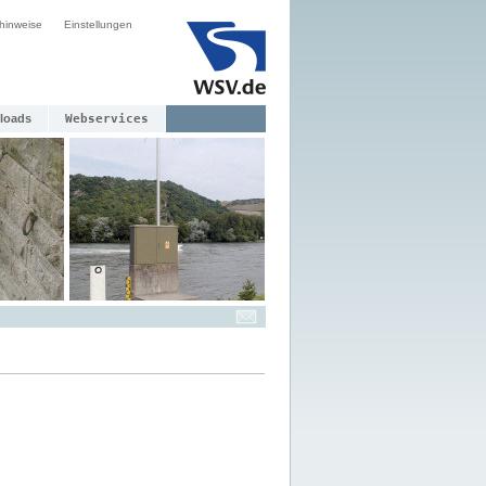
hinweise
Einstellungen
loads
Webservices