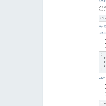
Zugr
Um di
Stamm
ℹ️ Ei
Verf
JSON
[

  {
  {
  {
]
CSV-
tim