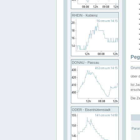
RHEIN - Koblenz
Peg
DONAU - Passau
Grund
über 
Ist Ja
ersche
Die Ze
ODER - Eisenhüttenstadt
Para