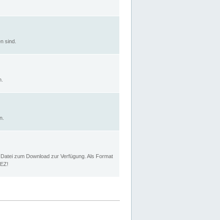
n sind.
n.
n.
p Datei zum Download zur Verfügung. Als Format
MEZ!