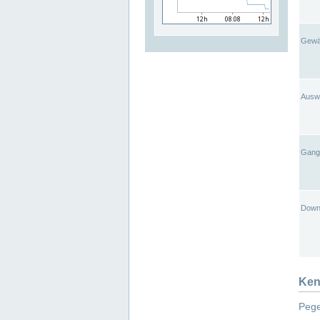
Gewä
Ausw
Gangl
Down
Ken
Pege