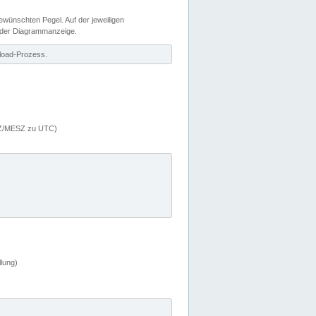
wünschten Pegel. Auf der jeweiligen
 der Diagrammanzeige.
load-Prozess.
MEZ/MESZ zu UTC)
lung)