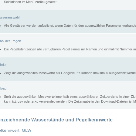
Selektionen im Menü zurückgesetzt.
sserauswahl
Alle Gewässer werden aufgelistet, wenn Daten für den ausgewählten Parameter vorhande
ahl des Pegels
Die Pegellisten zeigen alle verfügbaren Pegel einmal mit Namen und einmal mit Nummer a
inien
Zeigt die ausgewählten Messwerte als Ganglinie. Es können maximal 6 ausgewählt werde
load
Stellt die ausgewählten Messwerte innerhalb eines auswählbaren Zeitbereichs in einer Zi
kann txt, csv oder zrxp verwendet werden. Die Zeitangabe in den Download-Dateien ist 
nzeichnende Wasserstände und Pegelkennwerte
lkennwert: GLW