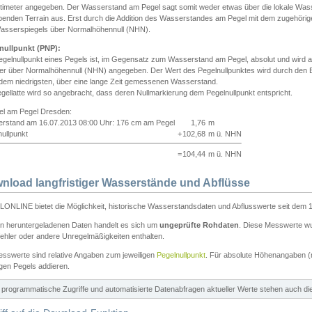
ntimeter angegeben. Der Wasserstand am Pegel sagt somit weder etwas über die lokale Wa
enden Terrain aus. Erst durch die Addition des Wasserstandes am Pegel mit dem zugehörig
asserspiegels über Normalhöhennull (NHN).
nullpunkt (PNP):
egelnullpunkt eines Pegels ist, im Gegensatz zum Wasserstand am Pegel, absolut und wir
ter über Normalhöhennull (NHN) angegeben. Der Wert des Pegelnullpunktes wird durch den Bet
 dem niedrigsten, über eine lange Zeit gemessenen Wasserstand.
gellatte wird so angebracht, dass deren Nullmarkierung dem Pegelnullpunkt entspricht.
iel am Pegel Dresden:
rstand am 16.07.2013 08:00 Uhr: 176 cm am Pegel
1,76
m
ullpunkt
+
102,68
m ü. NHN
=
104,44
m ü. NHN
nload langfristiger Wasserstände und Abflüsse
ONLINE bietet die Möglichkeit, historische Wasserstandsdaten und Abflusswerte seit dem 1
en heruntergeladenen Daten handelt es sich um
ungeprüfte Rohdaten
. Diese Messwerte wur
ehler oder andere Unregelmäßigkeiten enthalten.
esswerte sind relative Angaben zum jeweiligen
Pegelnullpunkt
. Für absolute Höhenangaben 
igen Pegels addieren.
ür programmatische Zugriffe und automatisierte Datenabfragen aktueller Werte stehen auch d