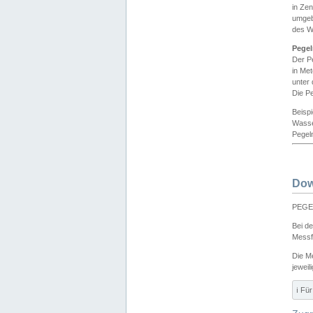
in Ze
umgeb
des W
Pegel
Der P
in Me
unter
Die Pe
Beisp
Wasse
Pegeln
Dow
PEGEL
Bei d
Messf
Die M
jeweil
ℹ️ F