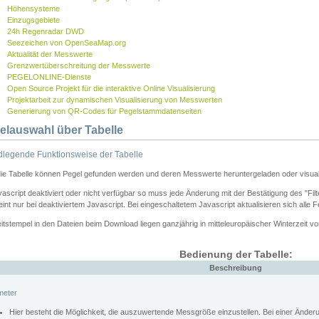
Höhensysteme
Einzugsgebiete
24h Regenradar DWD
Seezeichen von OpenSeaMap.org
Aktualität der Messwerte
Grenzwertüberschreitung der Messwerte
PEGELONLINE-Dienste
Open Source Projekt für die interaktive Online Visualisierung
Projektarbeit zur dynamischen Visualisierung von Messwerten
Generierung von QR-Codes für Pegelstammdatenseiten
elauswahl über Tabelle
legende Funktionsweise der Tabelle
die Tabelle können Pegel gefunden werden und deren Messwerte heruntergeladen oder visuali
vascript deaktiviert oder nicht verfügbar so muss jede Änderung mit der Bestätigung des "Filt
int nur bei deaktiviertem Javascript. Bei eingeschaltetem Javascript aktualisieren sich alle 
itstempel in den Dateien beim Download liegen ganzjährig in mitteleuropäischer Winterzeit vo
Bedienung der Tabelle:
Beschreibung
meter
Hier besteht die Möglichkeit, die auszuwertende Messgröße einzustellen. Bei einer Ände