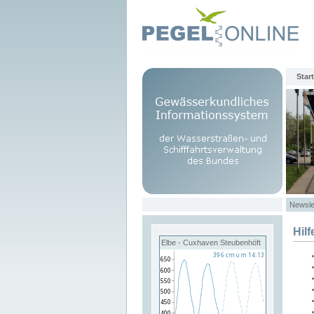
Start
Newsle
Hilf
Elbe - Cuxhaven Steubenhöft