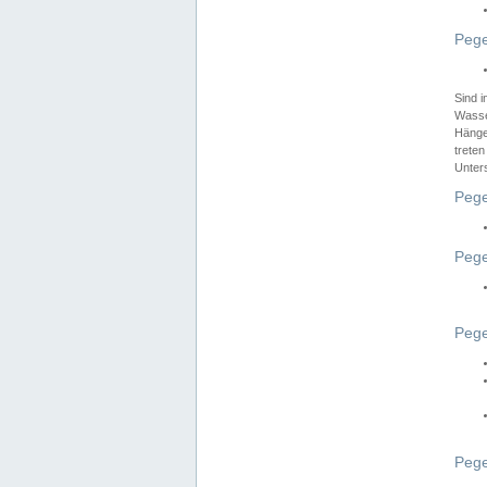
Pege
Sind 
Wasser
Hänge
treten
Unter
Pege
Pege
Pege
Pege