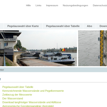
Hilfe
Links
Impressum
Nutzungsbedingungen
Datenschutz
Pegelauswahl über Karte
Pegelauswahl über Tabelle
Abo
Down
tter
e
Pegelauswahl über Tabelle
Kennzeichnende Wasserstände und Pegelkennwerte
Zeitbezug der Messwerte
Der Wasserstand
Download langfristiger Wasserstände und Abflüsse
Astronomische Gezeitenganglinie (Astrotide)