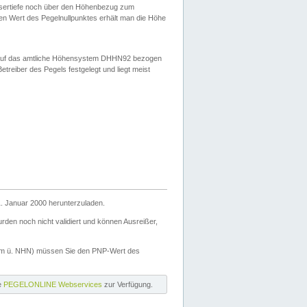
ssertiefe noch über den Höhenbezug zum
en Wert des Pegelnullpunktes erhält man die Höhe
d auf das amtliche Höhensystem DHHN92 bezogen
reiber des Pegels festgelegt und liegt meist
. Januar 2000 herunterzuladen.
den noch nicht validiert und können Ausreißer,
(m ü. NHN) müssen Sie den PNP-Wert des
ie
PEGELONLINE Webservices
zur Verfügung.