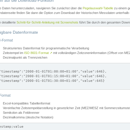
iff auf die Download-Funktion
e Daten herunterzuladen, navigieren Sie zunächst über die
Pegelauswahl-Tabelle
zu einem ge
datenseite finden Sie dann die Option zum Download der historischen Messdaten unterhalb
ne detaillierte
Schritt-für-Schritt-Anleitung mit Screenshots
führt Sie durch den gesamten Down
ügbare Datenformate
-Format
Strukturiertes Datenformat für programmatische Verarbeitung
Zeitstempel im
ISO 8601-Format
↗
mit vollständigen Zeitzoneninformation (Offset von 
Dezimalpunkt als Trennzeichen
"timestamp":"2000-01-01T01:00:00+01:00","value":646},

"timestamp":"2000-01-01T01:15:00+01:00","value":646},

"timestamp":"2000-01-01T01:30:00+01:00","value":645}

Format
Excel-kompatibles Tabellenformat
Vereinfachte Zeitstempeldarstellung in gesetzlicher Zeit (MEZ/MESZ mit Sommerzeitumstel
Semikolon als Feldtrenner
Dezimalkomma (deutsche Notation)
estamp;value
