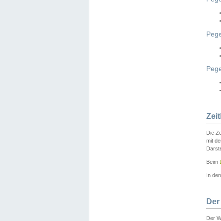
Pege
Peg
Zei
Die Ze
mit d
Darst
Beim
In de
Der
Der W