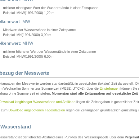
mittlerer niedrigster Wert der Wasserstände in einer Zeitspanne
Beispiel: MNW(1991/2000) 1,22 m
lkennwert: MW
Mittelwert der Wasserstände in einer Zeitspanne
Beispiel: MN(1991/2000) 3,00 m
elkennwert: MHW
mittlerer höchster Wert der Wasserstände in einer Zeitspanne
Beispiel: MHW(1991/2000) 6,00 m
tbezug der Messwerte
itangaben der Messwerte werden standardmäßig in gesetzlicher (lokaler) Zeit dargestellt. D
em Wechsel im Sommer zur Sommerzeit (MESZ, UTC+2). über die
Einstellungen
können Sie d
ellung ohne Sommerzeit einstellen.
Momentan sind alle Zeitangaben auf gesetzliche Zeit e
Download langfristiger Wasserstände und Abflüsse
liegen die Zeitangaben in gesetzlicher Zeit
n zum
Download angebotenen Tagesdateien
liegen die Zeitangaben grundsätzlich ganzjährig in
 Wasserstand
asserstand ist der lotrechte Abstand eines Punktes des Wasserspiegels über dem
Pegelnul