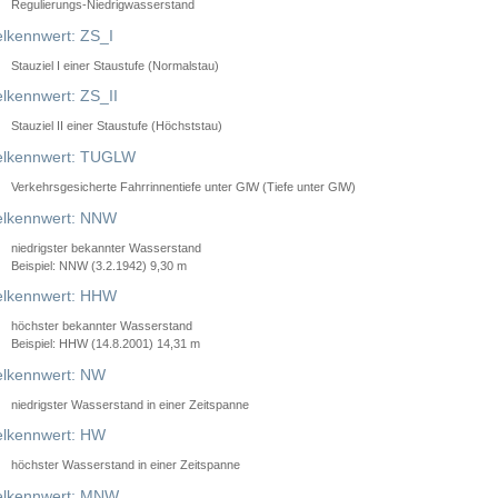
Regulierungs-Niedrigwasserstand
lkennwert: ZS_I
Stauziel I einer Staustufe (Normalstau)
lkennwert: ZS_II
Stauziel II einer Staustufe (Höchststau)
elkennwert: TUGLW
Verkehrsgesicherte Fahrrinnentiefe unter GlW (Tiefe unter GlW)
lkennwert: NNW
niedrigster bekannter Wasserstand
Beispiel: NNW (3.2.1942) 9,30 m
lkennwert: HHW
höchster bekannter Wasserstand
Beispiel: HHW (14.8.2001) 14,31 m
lkennwert: NW
niedrigster Wasserstand in einer Zeitspanne
lkennwert: HW
höchster Wasserstand in einer Zeitspanne
elkennwert: MNW