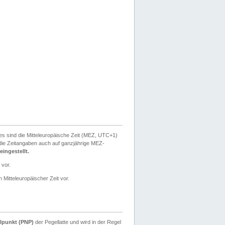
ies sind die Mitteleuropäische Zeit (MEZ, UTC+1)
ie Zeitangaben auch auf ganzjährige MEZ-
ingestellt.
 vor.
 Mitteleuropäischer Zeit vor.
lpunkt (PNP)
der Pegellatte und wird in der Regel