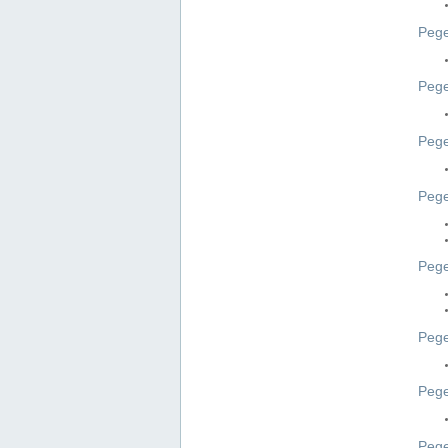
Pege
Pege
Peg
Pege
Pege
Pege
Pege
Peg