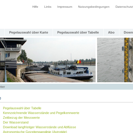
Hilfe
Links
Impressum
Nutzungsbedingungen
Datenschutz
Pegelauswahl über Karte
Pegelauswahl über Tabelle
Abo
Down
tter
e
Pegelauswahl über Tabelle
Kennzeichnende Wasserstände und Pegelkennwerte
Zeitbezug der Messwerte
Der Wasserstand
Download langfristiger Wasserstände und Abflüsse
Astronomische Gezeitenganglinie (Astrotide)