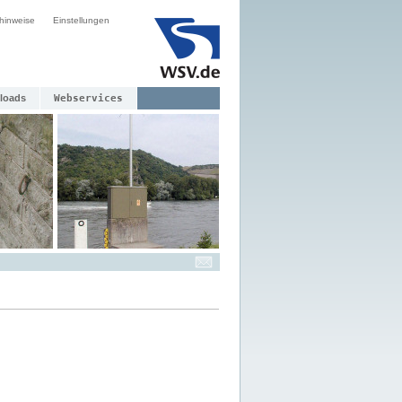
hinweise
Einstellungen
loads
Webservices