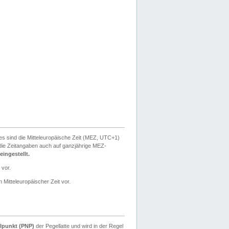
ies sind die Mitteleuropäische Zeit (MEZ, UTC+1)
ie Zeitangaben auch auf ganzjährige MEZ-
ingestellt.
 vor.
 Mitteleuropäischer Zeit vor.
lpunkt (PNP)
der Pegellatte und wird in der Regel