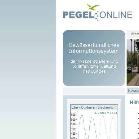
Start
Newsle
Hilf
Elbe - Cuxhaven Steubenhöft