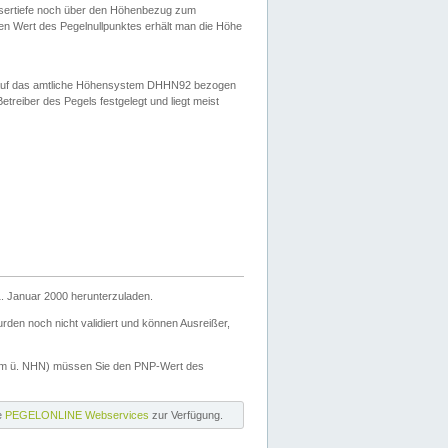
ssertiefe noch über den Höhenbezug zum
en Wert des Pegelnullpunktes erhält man die Höhe
d auf das amtliche Höhensystem DHHN92 bezogen
reiber des Pegels festgelegt und liegt meist
. Januar 2000 herunterzuladen.
den noch nicht validiert und können Ausreißer,
(m ü. NHN) müssen Sie den PNP-Wert des
ie
PEGELONLINE Webservices
zur Verfügung.