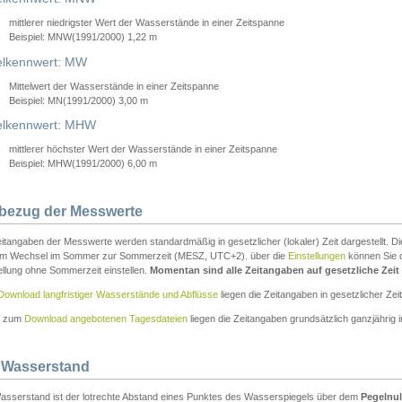
mittlerer niedrigster Wert der Wasserstände in einer Zeitspanne
Beispiel: MNW(1991/2000) 1,22 m
lkennwert: MW
Mittelwert der Wasserstände in einer Zeitspanne
Beispiel: MN(1991/2000) 3,00 m
elkennwert: MHW
mittlerer höchster Wert der Wasserstände in einer Zeitspanne
Beispiel: MHW(1991/2000) 6,00 m
tbezug der Messwerte
itangaben der Messwerte werden standardmäßig in gesetzlicher (lokaler) Zeit dargestellt. D
em Wechsel im Sommer zur Sommerzeit (MESZ, UTC+2). über die
Einstellungen
können Sie d
ellung ohne Sommerzeit einstellen.
Momentan sind alle Zeitangaben auf gesetzliche Zeit e
Download langfristiger Wasserstände und Abflüsse
liegen die Zeitangaben in gesetzlicher Zeit
n zum
Download angebotenen Tagesdateien
liegen die Zeitangaben grundsätzlich ganzjährig in
 Wasserstand
asserstand ist der lotrechte Abstand eines Punktes des Wasserspiegels über dem
Pegelnul