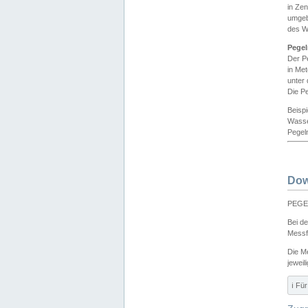
in Ze
umgeb
des W
Pegel
Der P
in Me
unter
Die Pe
Beisp
Wasse
Pegeln
Dow
PEGEL
Bei d
Messf
Die M
jeweil
ℹ️ F