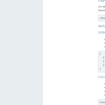
Zugr
Um di
Stamm
ℹ️ Ei
Verf
JSON
[

  {
  {
  {
]
CSV-
tim