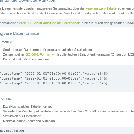
iff auf die Download-Funktion
e Daten herunterzuladen, navigieren Sie zunächst über die
Pegelauswahl-Tabelle
zu einem ge
datenseite finden Sie dann die Option zum Download der historischen Messdaten unterhalb
ne detaillierte
Schritt-für-Schritt-Anleitung mit Screenshots
führt Sie durch den gesamten Down
ügbare Datenformate
-Format
Strukturiertes Datenformat für programmatische Verarbeitung
Zeitstempel im
ISO 8601-Format
↗
mit vollständigen Zeitzoneninformation (Offset von 
Dezimalpunkt als Trennzeichen
"timestamp":"2000-01-01T01:00:00+01:00","value":646},

"timestamp":"2000-01-01T01:15:00+01:00","value":646},

"timestamp":"2000-01-01T01:30:00+01:00","value":645}

Format
Excel-kompatibles Tabellenformat
Vereinfachte Zeitstempeldarstellung in gesetzlicher Zeit (MEZ/MESZ mit Sommerzeitumstel
Semikolon als Feldtrenner
Dezimalkomma (deutsche Notation)
estamp;value
