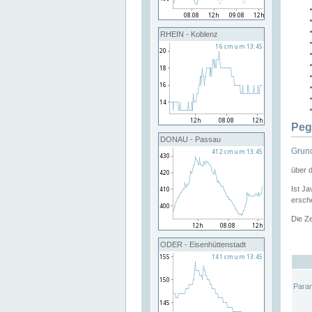
RHEIN - Koblenz
Peg
DONAU - Passau
Grund
über 
Ist Ja
ersche
Die Ze
ODER - Eisenhüttenstadt
Para