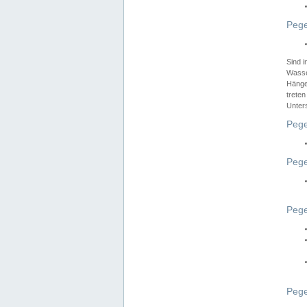
Pege
Sind 
Wasser
Hänge
treten
Unter
Pege
Pege
Pege
Pege