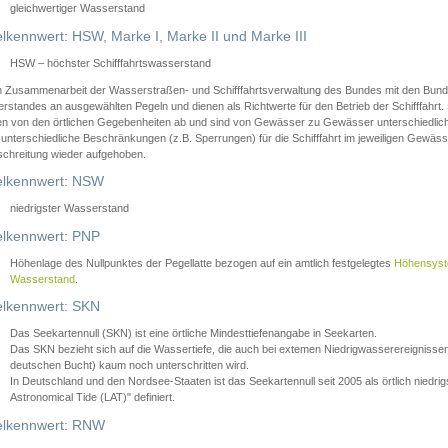
gleichwertiger Wasserstand
lkennwert: HSW, Marke I, Marke II und Marke III
HSW – höchster Schifffahrtswasserstand
in Zusammenarbeit der Wasserstraßen- und Schifffahrtsverwaltung des Bundes mit den Bund
standes an ausgewählten Pegeln und dienen als Richtwerte für den Betrieb der Schifffahrt. 
n von den örtlichen Gegebenheiten ab und sind von Gewässer zu Gewässer unterschiedlich
 unterschiedliche Beschränkungen (z.B. Sperrungen) für die Schifffahrt im jeweiligen Gewäss
schreitung wieder aufgehoben.
lkennwert: NSW
niedrigster Wasserstand
lkennwert: PNP
Höhenlage des Nullpunktes der Pegellatte bezogen auf ein amtlich festgelegtes
Höhensys
Wasserstand
.
lkennwert: SKN
Das Seekartennull (SKN) ist eine örtliche Mindesttiefenangabe in Seekarten.
Das SKN bezieht sich auf die Wassertiefe, die auch bei extemen Niedrigwasserereignissen
deutschen Bucht) kaum noch unterschritten wird.
In Deutschland und den Nordsee-Staaten ist das Seekartennull seit 2005 als örtlich nie
Astronomical Tide (LAT)" definiert.
lkennwert: RNW