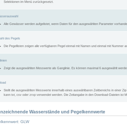
Selektionen im Menü zurückgesetzt.
sserauswahl
Alle Gewässer werden aufgelistet, wenn Daten für den ausgewählten Parameter vorhande
ahl des Pegels
Die Pegellisten zeigen alle verfügbaren Pegel einmal mit Namen und einmal mit Nummer a
inien
Zeigt die ausgewählten Messwerte als Ganglinie. Es können maximal 6 ausgewählt werde
load
Stellt die ausgewählten Messwerte innerhalb eines auswählbaren Zeitbereichs in einer Zi
kann txt, csv oder zrxp verwendet werden. Die Zeitangabe in den Download-Dateien ist 
nzeichnende Wasserstände und Pegelkennwerte
lkennwert: GLW