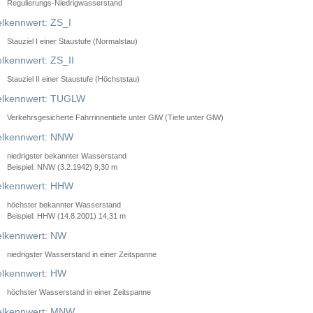
Regulierungs-Niedrigwasserstand
lkennwert: ZS_I
Stauziel I einer Staustufe (Normalstau)
lkennwert: ZS_II
Stauziel II einer Staustufe (Höchststau)
elkennwert: TUGLW
Verkehrsgesicherte Fahrrinnentiefe unter GlW (Tiefe unter GlW)
lkennwert: NNW
niedrigster bekannter Wasserstand
Beispiel: NNW (3.2.1942) 9,30 m
lkennwert: HHW
höchster bekannter Wasserstand
Beispiel: HHW (14.8.2001) 14,31 m
lkennwert: NW
niedrigster Wasserstand in einer Zeitspanne
lkennwert: HW
höchster Wasserstand in einer Zeitspanne
elkennwert: MNW