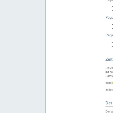
Pege
Peg
Zei
Die Ze
mit d
Darst
Beim
In de
Der
Der W