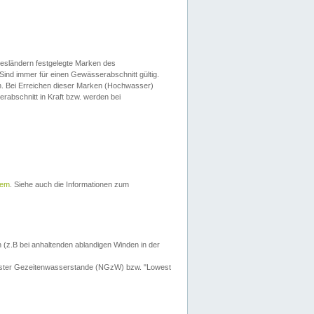
esländern festgelegte Marken des
Sind immer für einen Gewässerabschnitt gültig.
. Bei Erreichen dieser Marken (Hochwasser)
erabschnitt in Kraft bzw. werden bei
tem
. Siehe auch die Informationen zum
 (z.B bei anhaltenden ablandigen Winden in der
drigster Gezeitenwasserstande (NGzW) bzw. "Lowest