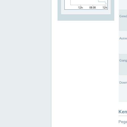
Gewä
Ausw
Gangl
Down
Ken
Pege