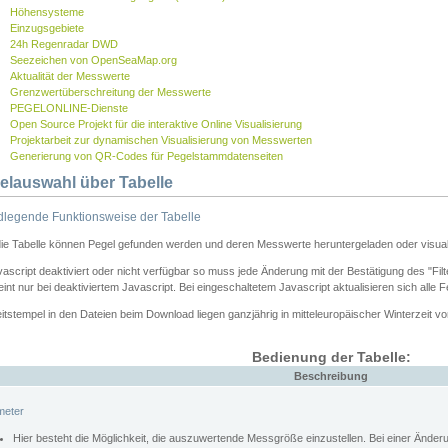
Höhensysteme
Einzugsgebiete
24h Regenradar DWD
Seezeichen von OpenSeaMap.org
Aktualität der Messwerte
Grenzwertüberschreitung der Messwerte
PEGELONLINE-Dienste
Open Source Projekt für die interaktive Online Visualisierung
Projektarbeit zur dynamischen Visualisierung von Messwerten
Generierung von QR-Codes für Pegelstammdatenseiten
elauswahl über Tabelle
legende Funktionsweise der Tabelle
die Tabelle können Pegel gefunden werden und deren Messwerte heruntergeladen oder visuali
vascript deaktiviert oder nicht verfügbar so muss jede Änderung mit der Bestätigung des "Filt
int nur bei deaktiviertem Javascript. Bei eingeschaltetem Javascript aktualisieren sich alle 
itstempel in den Dateien beim Download liegen ganzjährig in mitteleuropäischer Winterzeit vo
Bedienung der Tabelle:
Beschreibung
meter
Hier besteht die Möglichkeit, die auszuwertende Messgröße einzustellen. Bei einer Ände