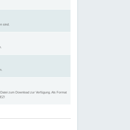
n sind.
n.
n.
p Datei zum Download zur Verfügung. Als Format
MEZ!