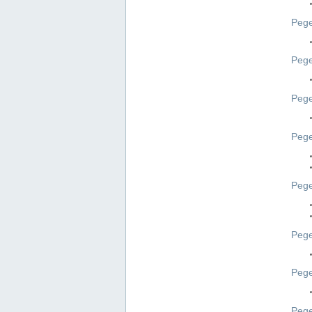
Pege
Pege
Peg
Pege
Pege
Pege
Pege
Peg