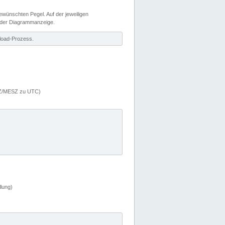
wünschten Pegel. Auf der jeweiligen
 der Diagrammanzeige.
load-Prozess.
MEZ/MESZ zu UTC)
lung)