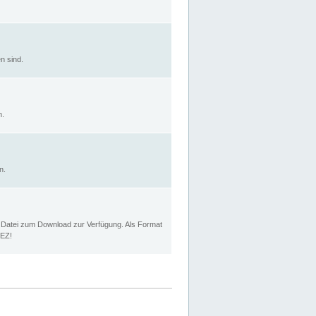
n sind.
n.
n.
p Datei zum Download zur Verfügung. Als Format
MEZ!