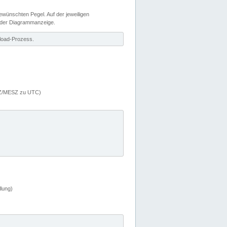
wünschten Pegel. Auf der jeweiligen
 der Diagrammanzeige.
load-Prozess.
MEZ/MESZ zu UTC)
lung)