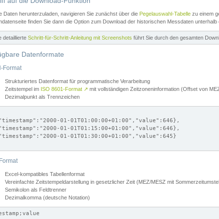
iff auf die Download-Funktion
e Daten herunterzuladen, navigieren Sie zunächst über die
Pegelauswahl-Tabelle
zu einem ge
datenseite finden Sie dann die Option zum Download der historischen Messdaten unterhalb
ne detaillierte
Schritt-für-Schritt-Anleitung mit Screenshots
führt Sie durch den gesamten Down
ügbare Datenformate
-Format
Strukturiertes Datenformat für programmatische Verarbeitung
Zeitstempel im
ISO 8601-Format
↗
mit vollständigen Zeitzoneninformation (Offset von 
Dezimalpunkt als Trennzeichen
"timestamp":"2000-01-01T01:00:00+01:00","value":646},

"timestamp":"2000-01-01T01:15:00+01:00","value":646},

"timestamp":"2000-01-01T01:30:00+01:00","value":645}

Format
Excel-kompatibles Tabellenformat
Vereinfachte Zeitstempeldarstellung in gesetzlicher Zeit (MEZ/MESZ mit Sommerzeitumstel
Semikolon als Feldtrenner
Dezimalkomma (deutsche Notation)
estamp;value
