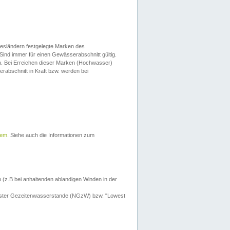
esländern festgelegte Marken des
Sind immer für einen Gewässerabschnitt gültig.
. Bei Erreichen dieser Marken (Hochwasser)
erabschnitt in Kraft bzw. werden bei
tem
. Siehe auch die Informationen zum
 (z.B bei anhaltenden ablandigen Winden in der
drigster Gezeitenwasserstande (NGzW) bzw. "Lowest