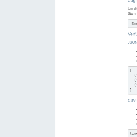
Zugr
Um di
Stamm
ℹ️ Ei
Verf
JSON
[

  {
  {
  {
]
CSV-
tim