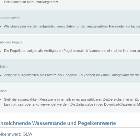
Selektionen im Menü zurückgesetzt.
sserauswahl
Alle Gewässer werden aufgelistet, wenn Daten für den ausgewählten Parameter vorhande
ahl des Pegels
Die Pegellisten zeigen alle verfügbaren Pegel einmal mit Namen und einmal mit Nummer a
inien
Zeigt die ausgewählten Messwerte als Ganglinie. Es können maximal 6 ausgewählt werde
load
Stellt die ausgewählten Messwerte innerhalb eines auswählbaren Zeitbereichs in einer Zi
kann txt, csv oder zrxp verwendet werden. Die Zeitangabe in den Download-Dateien ist 
nzeichnende Wasserstände und Pegelkennwerte
lkennwert: GLW