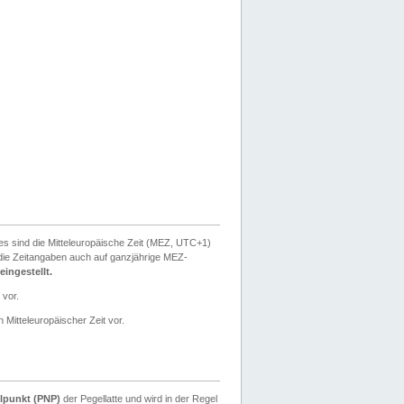
ies sind die Mitteleuropäische Zeit (MEZ, UTC+1)
ie Zeitangaben auch auf ganzjährige MEZ-
ingestellt.
 vor.
 Mitteleuropäischer Zeit vor.
lpunkt (PNP)
der Pegellatte und wird in der Regel