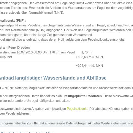
ntimeter angegeben. Der Wasserstand am Pegel sagt somit weder etwas über die lokale Wa
enden Terrain aus. Erst durch die Addition des Wasserstandes am Pegel mit dem zugehörig
asserspiegels über Normalhöhennull (NHN).
nullpunkt (PNP):
egelnullpunkt eines Pegels ist, im Gegensatz zum Wasserstand am Pegel, absolut und wir
ter über Normalhöhennull (NHN) angegeben. Der Wert des Pegelnullpunktes wird durch den Bet
 dem niedrigsten, über eine lange Zeit gemessenen Wasserstand.
gellatte wird so angebracht, dass deren Nullmarkierung dem Pegelnullpunkt entspricht.
iel am Pegel Dresden:
rstand am 16.07.2013 08:00 Uhr: 176 cm am Pegel
1,76
m
ullpunkt
+
102,68
m ü. NHN
=
104,44
m ü. NHN
nload langfristiger Wasserstände und Abflüsse
ONLINE bietet die Möglichkeit, historische Wasserstandsdaten und Abflusswerte seit dem 1
en heruntergeladenen Daten handelt es sich um
ungeprüfte Rohdaten
. Diese Messwerte wur
ehler oder andere Unregelmäßigkeiten enthalten.
esswerte sind relative Angaben zum jeweiligen
Pegelnullpunkt
. Für absolute Höhenangaben 
igen Pegels addieren.
ür programmatische Zugriffe und automatisierte Datenabfragen aktueller Werte stehen auch d