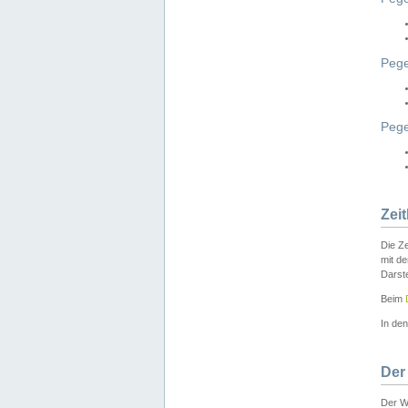
Pege
Peg
Zei
Die Ze
mit d
Darst
Beim
In de
Der
Der W