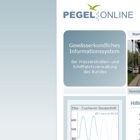
Start
Newsle
Hilf
Elbe - Cuxhaven Steubenhöft