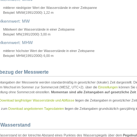
mittlerer niedrigster Wert der Wasserstände in einer Zeitspanne
Beispiel: MNW(1991/2000) 1,22 m
lkennwert: MW
Mittelwert der Wasserstände in einer Zeitspanne
Beispiel: MN(1991/2000) 3,00 m
elkennwert: MHW
mittlerer höchster Wert der Wasserstände in einer Zeitspanne
Beispiel: MHW(1991/2000) 6,00 m
tbezug der Messwerte
itangaben der Messwerte werden standardmäßig in gesetzlicher (lokaler) Zeit dargestellt. D
em Wechsel im Sommer zur Sommerzeit (MESZ, UTC+2). über die
Einstellungen
können Sie d
ellung ohne Sommerzeit einstellen.
Momentan sind alle Zeitangaben auf gesetzliche Zeit e
Download langfristiger Wasserstände und Abflüsse
liegen die Zeitangaben in gesetzlicher Zeit
n zum
Download angebotenen Tagesdateien
liegen die Zeitangaben grundsätzlich ganzjährig in
 Wasserstand
asserstand ist der lotrechte Abstand eines Punktes des Wasserspiegels über dem
Pegelnul