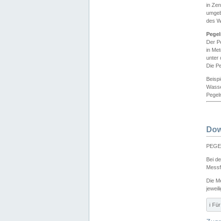
in Ze
umgeb
des W
Pegel
Der P
in Me
unter
Die Pe
Beisp
Wasse
Pegeln
Dow
PEGEL
Bei d
Messf
Die M
jeweil
ℹ️ F