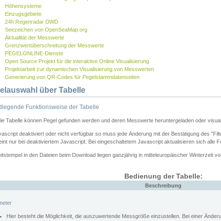
Höhensysteme
Einzugsgebiete
24h Regenradar DWD
Seezeichen von OpenSeaMap.org
Aktualität der Messwerte
Grenzwertüberschreitung der Messwerte
PEGELONLINE-Dienste
Open Source Projekt für die interaktive Online Visualisierung
Projektarbeit zur dynamischen Visualisierung von Messwerten
Generierung von QR-Codes für Pegelstammdatenseiten
elauswahl über Tabelle
legende Funktionsweise der Tabelle
die Tabelle können Pegel gefunden werden und deren Messwerte heruntergeladen oder visuali
vascript deaktiviert oder nicht verfügbar so muss jede Änderung mit der Bestätigung des "Filt
int nur bei deaktiviertem Javascript. Bei eingeschaltetem Javascript aktualisieren sich alle 
itstempel in den Dateien beim Download liegen ganzjährig in mitteleuropäischer Winterzeit vo
Bedienung der Tabelle:
Beschreibung
meter
Hier besteht die Möglichkeit, die auszuwertende Messgröße einzustellen. Bei einer Ände