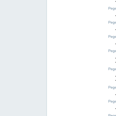
Pege
Pege
Peg
Pege
Pege
Pege
Pege
Peg