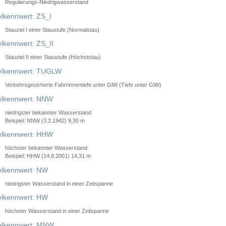
Regulierungs-Niedrigwasserstand
lkennwert: ZS_I
Stauziel I einer Staustufe (Normalstau)
lkennwert: ZS_II
Stauziel II einer Staustufe (Höchststau)
elkennwert: TUGLW
Verkehrsgesicherte Fahrrinnentiefe unter GlW (Tiefe unter GlW)
lkennwert: NNW
niedrigster bekannter Wasserstand
Beispiel: NNW (3.2.1942) 9,30 m
lkennwert: HHW
höchster bekannter Wasserstand
Beispiel: HHW (14.8.2001) 14,31 m
lkennwert: NW
niedrigster Wasserstand in einer Zeitspanne
lkennwert: HW
höchster Wasserstand in einer Zeitspanne
elkennwert: MNW