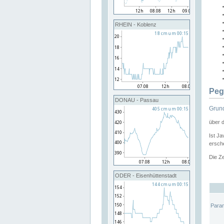
RHEIN - Koblenz
Peg
DONAU - Passau
Grund
über 
Ist Ja
ersche
Die Ze
ODER - Eisenhüttenstadt
Para