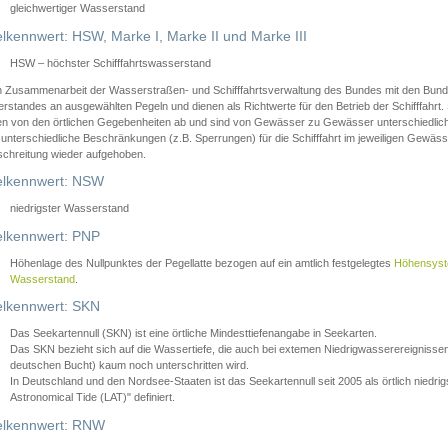
gleichwertiger Wasserstand
lkennwert: HSW, Marke I, Marke II und Marke III
HSW – höchster Schifffahrtswasserstand
in Zusammenarbeit der Wasserstraßen- und Schifffahrtsverwaltung des Bundes mit den Bund
standes an ausgewählten Pegeln und dienen als Richtwerte für den Betrieb der Schifffahrt. 
n von den örtlichen Gegebenheiten ab und sind von Gewässer zu Gewässer unterschiedlich
 unterschiedliche Beschränkungen (z.B. Sperrungen) für die Schifffahrt im jeweiligen Gewäss
schreitung wieder aufgehoben.
lkennwert: NSW
niedrigster Wasserstand
lkennwert: PNP
Höhenlage des Nullpunktes der Pegellatte bezogen auf ein amtlich festgelegtes
Höhensys
Wasserstand
.
lkennwert: SKN
Das Seekartennull (SKN) ist eine örtliche Mindesttiefenangabe in Seekarten.
Das SKN bezieht sich auf die Wassertiefe, die auch bei extemen Niedrigwasserereignissen
deutschen Bucht) kaum noch unterschritten wird.
In Deutschland und den Nordsee-Staaten ist das Seekartennull seit 2005 als örtlich nie
Astronomical Tide (LAT)" definiert.
lkennwert: RNW