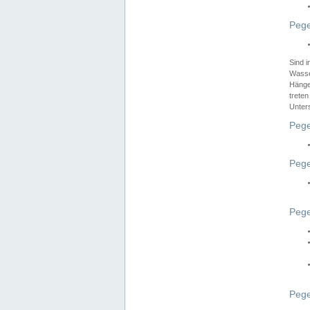
Pege
Sind 
Wasser
Hänge
treten
Unter
Pege
Pege
Pege
Pege