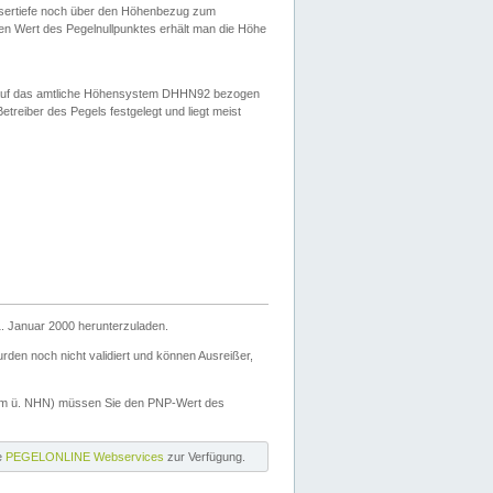
ssertiefe noch über den Höhenbezug zum
en Wert des Pegelnullpunktes erhält man die Höhe
d auf das amtliche Höhensystem DHHN92 bezogen
reiber des Pegels festgelegt und liegt meist
. Januar 2000 herunterzuladen.
den noch nicht validiert und können Ausreißer,
(m ü. NHN) müssen Sie den PNP-Wert des
ie
PEGELONLINE Webservices
zur Verfügung.