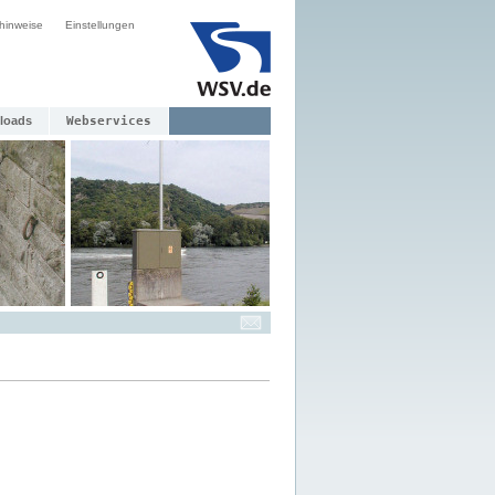
hinweise
Einstellungen
loads
Webservices