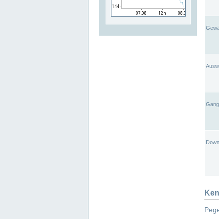
Gewä
Ausw
Gangl
Down
Ken
Pege