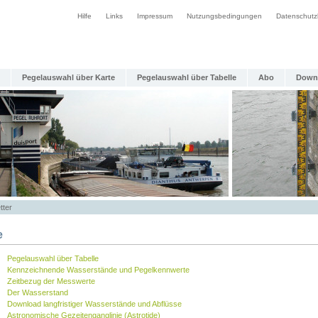
Hilfe
Links
Impressum
Nutzungsbedingungen
Datenschutz
Pegelauswahl über Karte
Pegelauswahl über Tabelle
Abo
Down
tter
e
Pegelauswahl über Tabelle
Kennzeichnende Wasserstände und Pegelkennwerte
Zeitbezug der Messwerte
Der Wasserstand
Download langfristiger Wasserstände und Abflüsse
Astronomische Gezeitenganglinie (Astrotide)