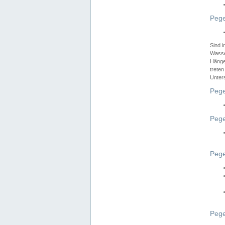
Pege
Sind 
Wasser
Hänge
treten
Unter
Pege
Pege
Pege
Pege