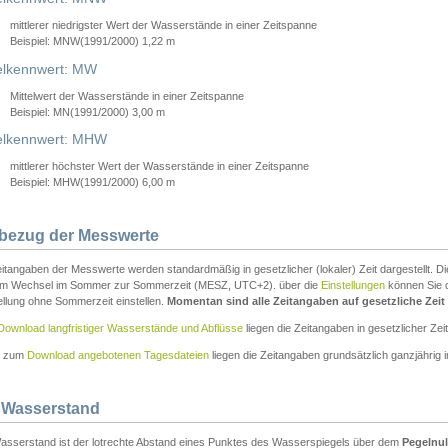
mittlerer niedrigster Wert der Wasserstände in einer Zeitspanne
Beispiel: MNW(1991/2000) 1,22 m
lkennwert: MW
Mittelwert der Wasserstände in einer Zeitspanne
Beispiel: MN(1991/2000) 3,00 m
elkennwert: MHW
mittlerer höchster Wert der Wasserstände in einer Zeitspanne
Beispiel: MHW(1991/2000) 6,00 m
tbezug der Messwerte
itangaben der Messwerte werden standardmäßig in gesetzlicher (lokaler) Zeit dargestellt. D
em Wechsel im Sommer zur Sommerzeit (MESZ, UTC+2). über die
Einstellungen
können Sie d
ellung ohne Sommerzeit einstellen.
Momentan sind alle Zeitangaben auf gesetzliche Zeit e
Download langfristiger Wasserstände und Abflüsse
liegen die Zeitangaben in gesetzlicher Zeit
n zum
Download angebotenen Tagesdateien
liegen die Zeitangaben grundsätzlich ganzjährig in
 Wasserstand
asserstand ist der lotrechte Abstand eines Punktes des Wasserspiegels über dem
Pegelnul