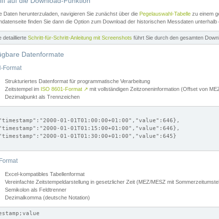
iff auf die Download-Funktion
e Daten herunterzuladen, navigieren Sie zunächst über die
Pegelauswahl-Tabelle
zu einem ge
datenseite finden Sie dann die Option zum Download der historischen Messdaten unterhalb
ne detaillierte
Schritt-für-Schritt-Anleitung mit Screenshots
führt Sie durch den gesamten Down
ügbare Datenformate
-Format
Strukturiertes Datenformat für programmatische Verarbeitung
Zeitstempel im
ISO 8601-Format
↗
mit vollständigen Zeitzoneninformation (Offset von 
Dezimalpunkt als Trennzeichen
"timestamp":"2000-01-01T01:00:00+01:00","value":646},

"timestamp":"2000-01-01T01:15:00+01:00","value":646},

"timestamp":"2000-01-01T01:30:00+01:00","value":645}

Format
Excel-kompatibles Tabellenformat
Vereinfachte Zeitstempeldarstellung in gesetzlicher Zeit (MEZ/MESZ mit Sommerzeitumstel
Semikolon als Feldtrenner
Dezimalkomma (deutsche Notation)
estamp;value
