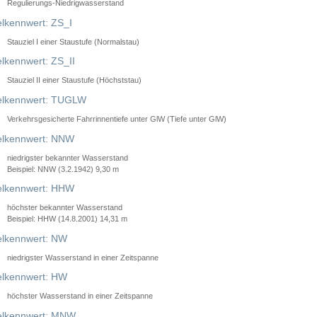
Regulierungs-Niedrigwasserstand
lkennwert: ZS_I
Stauziel I einer Staustufe (Normalstau)
lkennwert: ZS_II
Stauziel II einer Staustufe (Höchststau)
elkennwert: TUGLW
Verkehrsgesicherte Fahrrinnentiefe unter GlW (Tiefe unter GlW)
lkennwert: NNW
niedrigster bekannter Wasserstand
Beispiel: NNW (3.2.1942) 9,30 m
lkennwert: HHW
höchster bekannter Wasserstand
Beispiel: HHW (14.8.2001) 14,31 m
lkennwert: NW
niedrigster Wasserstand in einer Zeitspanne
lkennwert: HW
höchster Wasserstand in einer Zeitspanne
elkennwert: MNW