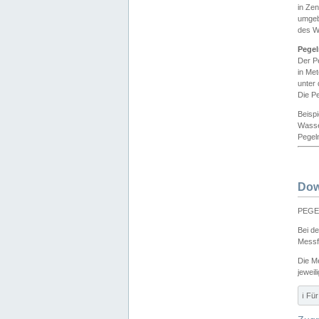
in Ze
umgeb
des W
Pegel
Der P
in Me
unter
Die Pe
Beisp
Wasse
Pegeln
Dow
PEGEL
Bei d
Messf
Die M
jeweil
ℹ️ F