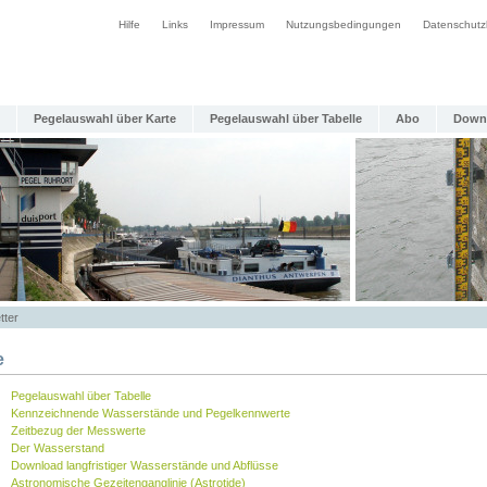
Hilfe
Links
Impressum
Nutzungsbedingungen
Datenschutz
Pegelauswahl über Karte
Pegelauswahl über Tabelle
Abo
Down
tter
e
Pegelauswahl über Tabelle
Kennzeichnende Wasserstände und Pegelkennwerte
Zeitbezug der Messwerte
Der Wasserstand
Download langfristiger Wasserstände und Abflüsse
Astronomische Gezeitenganglinie (Astrotide)