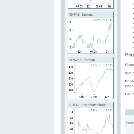
RHEIN - Koblenz
Peg
DONAU - Passau
Grund
über 
Ist Ja
ersche
Die Ze
ODER - Eisenhüttenstadt
Para