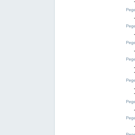
Pege
Pege
Peg
Pege
Pege
Pege
Pege
Peg