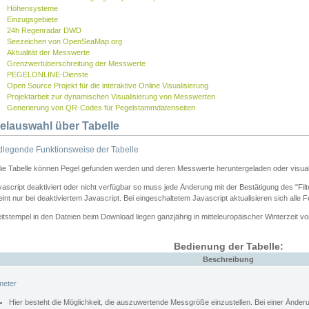
Höhensysteme
Einzugsgebiete
24h Regenradar DWD
Seezeichen von OpenSeaMap.org
Aktualität der Messwerte
Grenzwertüberschreitung der Messwerte
PEGELONLINE-Dienste
Open Source Projekt für die interaktive Online Visualisierung
Projektarbeit zur dynamischen Visualisierung von Messwerten
Generierung von QR-Codes für Pegelstammdatenseiten
elauswahl über Tabelle
legende Funktionsweise der Tabelle
die Tabelle können Pegel gefunden werden und deren Messwerte heruntergeladen oder visuali
vascript deaktiviert oder nicht verfügbar so muss jede Änderung mit der Bestätigung des "Filt
int nur bei deaktiviertem Javascript. Bei eingeschaltetem Javascript aktualisieren sich alle 
itstempel in den Dateien beim Download liegen ganzjährig in mitteleuropäischer Winterzeit vo
Bedienung der Tabelle:
Beschreibung
meter
Hier besteht die Möglichkeit, die auszuwertende Messgröße einzustellen. Bei einer Ände