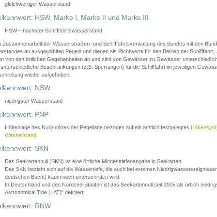
gleichwertiger Wasserstand
lkennwert: HSW, Marke I, Marke II und Marke III
HSW – höchster Schifffahrtswasserstand
in Zusammenarbeit der Wasserstraßen- und Schifffahrtsverwaltung des Bundes mit den Bund
standes an ausgewählten Pegeln und dienen als Richtwerte für den Betrieb der Schifffahrt. 
n von den örtlichen Gegebenheiten ab und sind von Gewässer zu Gewässer unterschiedlich
 unterschiedliche Beschränkungen (z.B. Sperrungen) für die Schifffahrt im jeweiligen Gewäss
schreitung wieder aufgehoben.
lkennwert: NSW
niedrigster Wasserstand
lkennwert: PNP
Höhenlage des Nullpunktes der Pegellatte bezogen auf ein amtlich festgelegtes
Höhensys
Wasserstand
.
lkennwert: SKN
Das Seekartennull (SKN) ist eine örtliche Mindesttiefenangabe in Seekarten.
Das SKN bezieht sich auf die Wassertiefe, die auch bei extemen Niedrigwasserereignissen
deutschen Bucht) kaum noch unterschritten wird.
In Deutschland und den Nordsee-Staaten ist das Seekartennull seit 2005 als örtlich nie
Astronomical Tide (LAT)" definiert.
lkennwert: RNW