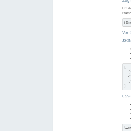
Zugr
Um di
Stamm
ℹ️ Ei
Verf
JSON
[

  {
  {
  {
]
CSV-
tim