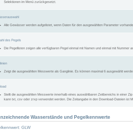
Selektionen im Menü zurückgesetzt.
sserauswahl
Alle Gewässer werden aufgelistet, wenn Daten für den ausgewählten Parameter vorhande
ahl des Pegels
Die Pegellisten zeigen alle verfügbaren Pegel einmal mit Namen und einmal mit Nummer a
inien
Zeigt die ausgewählten Messwerte als Ganglinie. Es können maximal 6 ausgewählt werde
load
Stellt die ausgewählten Messwerte innerhalb eines auswählbaren Zeitbereichs in einer Zi
kann txt, csv oder zrxp verwendet werden. Die Zeitangabe in den Download-Dateien ist 
nzeichnende Wasserstände und Pegelkennwerte
lkennwert: GLW