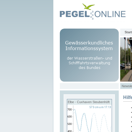
Start
Newsle
Hilf
Elbe - Cuxhaven Steubenhöft