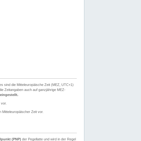
ies sind die Mitteleuropäische Zeit (MEZ, UTC+1)
ie Zeitangaben auch auf ganzjährige MEZ-
ingestellt.
 vor.
 Mitteleuropäischer Zeit vor.
lpunkt (PNP)
der Pegellatte und wird in der Regel