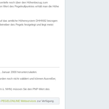
ssertiefe noch über den Höhenbezug zum
en Wert des Pegelnullpunktes erhält man die Höhe
d auf das amtliche Höhensystem DHHN92 bezogen
reiber des Pegels festgelegt und liegt meist
. Januar 2000 herunterzuladen.
den noch nicht validiert und können Ausreißer,
(m ü. NHN) müssen Sie den PNP-Wert des
ie
PEGELONLINE Webservices
zur Verfügung.