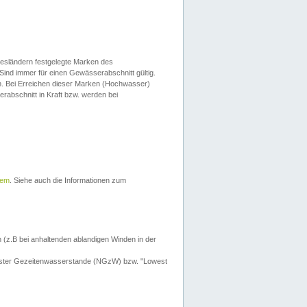
esländern festgelegte Marken des
Sind immer für einen Gewässerabschnitt gültig.
. Bei Erreichen dieser Marken (Hochwasser)
erabschnitt in Kraft bzw. werden bei
tem
. Siehe auch die Informationen zum
 (z.B bei anhaltenden ablandigen Winden in der
drigster Gezeitenwasserstande (NGzW) bzw. "Lowest