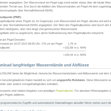
ntimeter angegeben. Der Wasserstand am Pegel sagt somit weder etwas über die lokale Wa
enden Terrain aus. Erst durch die Addition des Wasserstandes am Pegel mit dem zugehörig
asserspiegels über Normalhöhennull (NHN).
nullpunkt (PNP):
egelnullpunkt eines Pegels ist, im Gegensatz zum Wasserstand am Pegel, absolut und wir
ter über Normalhöhennull (NHN) angegeben. Der Wert des Pegelnullpunktes wird durch den Bet
 dem niedrigsten, über eine lange Zeit gemessenen Wasserstand.
gellatte wird so angebracht, dass deren Nullmarkierung dem Pegelnullpunkt entspricht.
iel am Pegel Dresden:
rstand am 16.07.2013 08:00 Uhr: 176 cm am Pegel
1,76
m
ullpunkt
+
102,68
m ü. NHN
=
104,44
m ü. NHN
nload langfristiger Wasserstände und Abflüsse
ONLINE bietet die Möglichkeit, historische Wasserstandsdaten und Abflusswerte seit dem 1
en heruntergeladenen Daten handelt es sich um
ungeprüfte Rohdaten
. Diese Messwerte wur
ehler oder andere Unregelmäßigkeiten enthalten.
esswerte sind relative Angaben zum jeweiligen
Pegelnullpunkt
. Für absolute Höhenangaben 
igen Pegels addieren.
ür programmatische Zugriffe und automatisierte Datenabfragen aktueller Werte stehen auch d