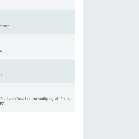
n sind.
n.
n.
p Datei zum Download zur Verfügung. Als Format
MEZ!