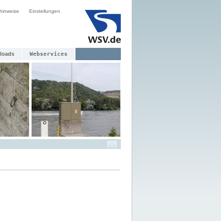
hinweise
Einstellungen
loads
Webservices