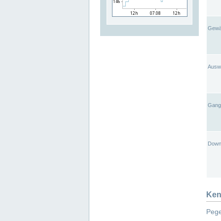
Gewä
Ausw
Gangl
Down
Ken
Pege