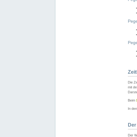
Pege
Peg
Zei
Die Ze
mit d
Darst
Beim
In de
Der
Der W