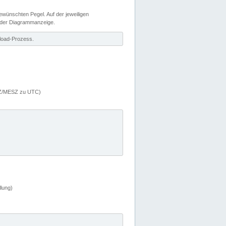
wünschten Pegel. Auf der jeweiligen
 der Diagrammanzeige.
load-Prozess.
MEZ/MESZ zu UTC)
lung)