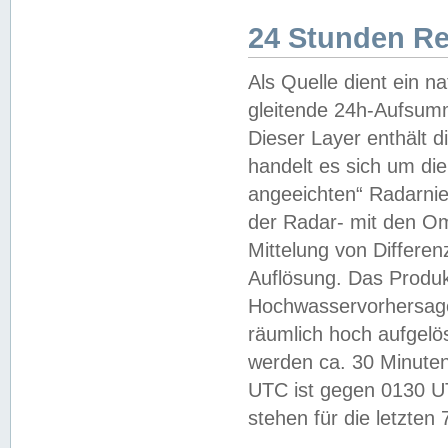
24 Stunden R
Als Quelle dient ein n
gleitende 24h-Aufsum
Dieser Layer enthält
handelt es sich um di
angeeichten“ Radarnie
der Radar- mit den O
Mittelung von Differe
Auflösung. Das Produk
Hochwasservorhersagez
räumlich hoch aufgelö
werden ca. 30 Minuten
UTC ist gegen 0130 UTC
stehen für die letzten