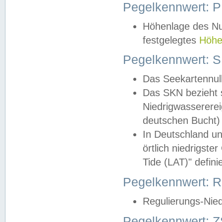
Pegelkennwert: 
Höhenlage des Nul
festgelegtes
Höhe
Pegelkennwert: 
Das Seekartennull
Das SKN bezieht s
Niedrigwassererei
deutschen Bucht) 
In Deutschland un
örtlich niedrigst
Tide (LAT)" definie
Pegelkennwert:
Regulierungs-Nie
Pegelkennwert: Z