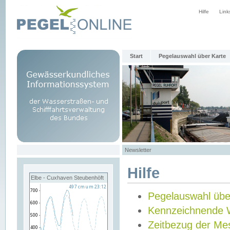
Hilfe
Link
Start
Pegelauswahl über Karte
Newsletter
Hilfe
Elbe - Cuxhaven Steubenhöft
Pegelauswahl übe
Kennzeichnende 
Zeitbezug der Me