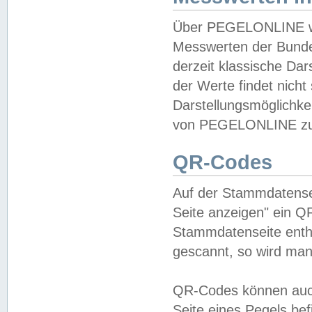
Über PEGELONLINE wer
Messwerten der Bundes
derzeit klassische Da
der Werte findet nicht 
Darstellungsmöglichkei
von PEGELONLINE zu 
QR-Codes
Auf der Stammdatensei
Seite anzeigen" ein Q
Stammdatenseite enthä
gescannt, so wird man
QR-Codes können auc
Seite eines Pegels be