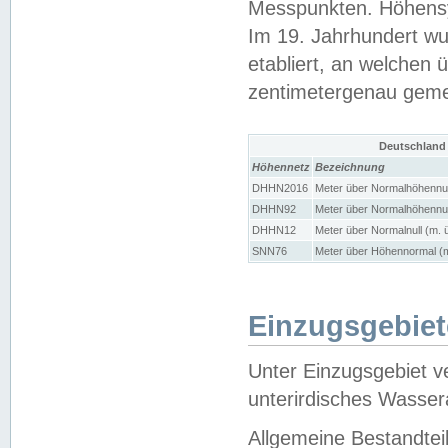
Messpunkten. Höhensy
Im 19. Jahrhundert wu
etabliert, an welchen 
zentimetergenau gem
Deutschland
Höhennetz
Bezeichnung
DHHN2016
Meter über Normalhöhennul
DHHN92
Meter über Normalhöhennul
DHHN12
Meter über Normalnull (m. 
SNN76
Meter über Höhennormal (m
Einzugsgebiet
Unter Einzugsgebiet v
unterirdisches Wasser
Allgemeine Bestandtei