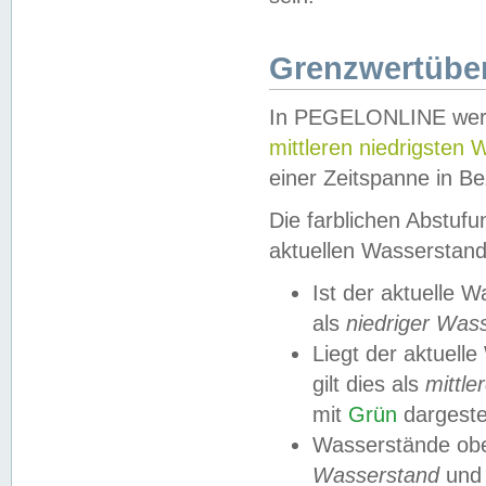
Grenzwertüber
In PEGELONLINE werde
mittleren niedrigsten
einer Zeitspanne in Be
Die farblichen Abstuf
aktuellen Wasserstand
Ist der aktuelle 
als
niedriger Was
Liegt der aktue
gilt dies als
mittle
mit
Grün
dargestel
Wasserstände obe
Wasserstand
und