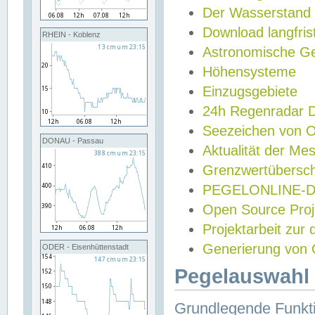
Der Wasserstand
Download langfris
RHEIN - Koblenz
Astronomische Gez
Höhensysteme
Einzugsgebiete
24h Regenradar
Seezeichen von 
DONAU - Passau
Aktualität der Me
Grenzwertübersch
PEGELONLINE-Di
Open Source Projek
Projektarbeit zur
Generierung von 
ODER - Eisenhüttenstadt
Pegelauswahl 
Grundlegende Funkti