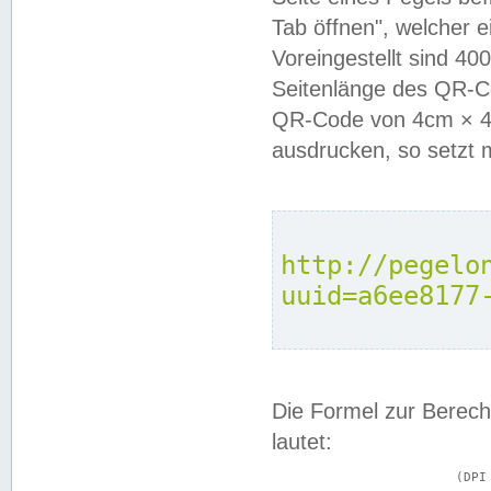
Tab öffnen", welcher 
Voreingestellt sind 4
Seitenlänge des QR-C
QR-Code von 4cm × 4c
ausdrucken, so setzt 
http://pegelo
uuid=a6ee8177
Die Formel zur Berech
lautet:
			(DPI × Druckkantenlänge in cm) ÷ 2,54 = Kantenlänge in Pixel
