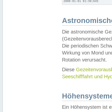
2000-01-01 01:30;645
Astronomische
Die astronomische Gez
(Gezeitenvorausberec
Die periodischen Schw
Wirkung von Mond und
Rotation verursacht.
Diese
Gezeitenvorau
Seeschifffahrt und Hy
Höhensystem
Ein Höhensystem ist e