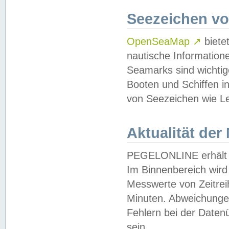
Seezeichen v
OpenSeaMap
↗
biete
nautische Information
Seamarks sind wichtig
Booten und Schiffen i
von Seezeichen wie Le
Aktualität der
PEGELONLINE erhält u
Im Binnenbereich wird 
Messwerte von Zeitreih
Minuten. Abweichungen
Fehlern bei der Daten
sein.