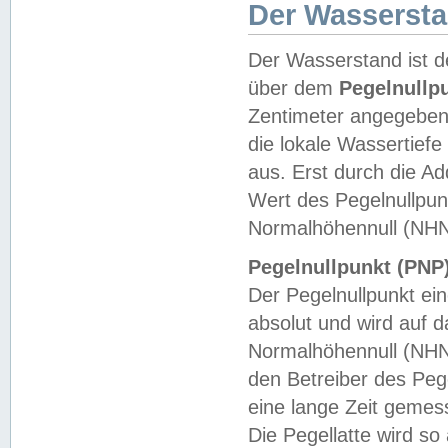
Der Wasserst
Der Wasserstand ist d
über dem
Pegelnullp
Zentimeter angegeben
die lokale Wassertie
aus. Erst durch die A
Wert des Pegelnullpun
Normalhöhennull (NHN
Pegelnullpunkt (PNP)
Der Pegelnullpunkt ei
absolut und wird auf
Normalhöhennull (NHN
den Betreiber des Pege
eine lange Zeit geme
Die Pegellatte wird s