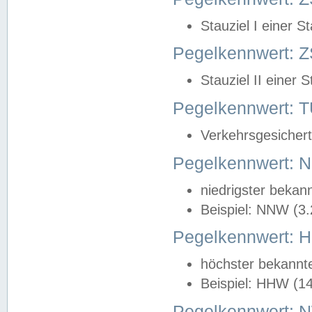
Stauziel I einer S
Pegelkennwert: Z
Stauziel II einer 
Pegelkennwert:
Verkehrsgesichert
Pegelkennwert:
niedrigster bekan
Beispiel: NNW (3
Pegelkennwert:
höchster bekannt
Beispiel: HHW (1
Pegelkennwert: 