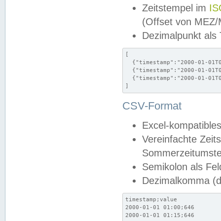
Zeitstempel im
IS
(Offset von MEZ
Dezimalpunkt als
[

  {"timestamp":"2000-01-01T0
  {"timestamp":"2000-01-01T0
  {"timestamp":"2000-01-01T0
]
CSV-Format
Excel-kompatibles
Vereinfachte Zeit
Sommerzeitumstel
Semikolon als Fel
Dezimalkomma (de
timestamp;value

2000-01-01 01:00;646

2000-01-01 01:15;646
