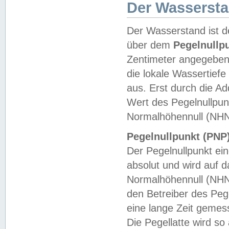
Der Wasserst
Der Wasserstand ist d
über dem
Pegelnullp
Zentimeter angegeben
die lokale Wassertie
aus. Erst durch die A
Wert des Pegelnullpun
Normalhöhennull (NHN
Pegelnullpunkt (PNP)
Der Pegelnullpunkt ei
absolut und wird auf
Normalhöhennull (NHN
den Betreiber des Pege
eine lange Zeit geme
Die Pegellatte wird s