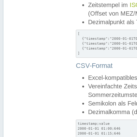
Zeitstempel im
IS
(Offset von MEZ
Dezimalpunkt als
[

  {"timestamp":"2000-01-01T0
  {"timestamp":"2000-01-01T0
  {"timestamp":"2000-01-01T0
]
CSV-Format
Excel-kompatibles
Vereinfachte Zeit
Sommerzeitumstel
Semikolon als Fel
Dezimalkomma (de
timestamp;value

2000-01-01 01:00;646

2000-01-01 01:15;646
