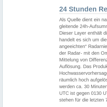
24 Stunden R
Als Quelle dient ein n
gleitende 24h-Aufsum
Dieser Layer enthält
handelt es sich um di
angeeichten“ Radarnie
der Radar- mit den O
Mittelung von Differe
Auflösung. Das Produk
Hochwasservorhersagez
räumlich hoch aufgelö
werden ca. 30 Minuten
UTC ist gegen 0130 UTC
stehen für die letzten