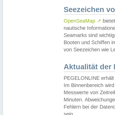
Seezeichen v
OpenSeaMap
↗
biete
nautische Information
Seamarks sind wichtig
Booten und Schiffen i
von Seezeichen wie Le
Aktualität der
PEGELONLINE erhält u
Im Binnenbereich wird 
Messwerte von Zeitreih
Minuten. Abweichungen
Fehlern bei der Daten
sein.