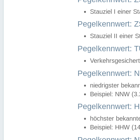
Stauziel I einer S
Pegelkennwert: Z
Stauziel II einer 
Pegelkennwert:
Verkehrsgesichert
Pegelkennwert:
niedrigster bekan
Beispiel: NNW (3
Pegelkennwert:
höchster bekannt
Beispiel: HHW (1
Pegelkennwert: 