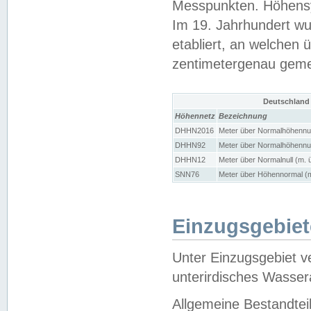
Messpunkten. Höhensy
Im 19. Jahrhundert wu
etabliert, an welchen 
zentimetergenau gem
Deutschland
Höhennetz
Bezeichnung
DHHN2016
Meter über Normalhöhennul
DHHN92
Meter über Normalhöhennul
DHHN12
Meter über Normalnull (m. 
SNN76
Meter über Höhennormal (m
Einzugsgebiet
Unter Einzugsgebiet v
unterirdisches Wasser
Allgemeine Bestandtei