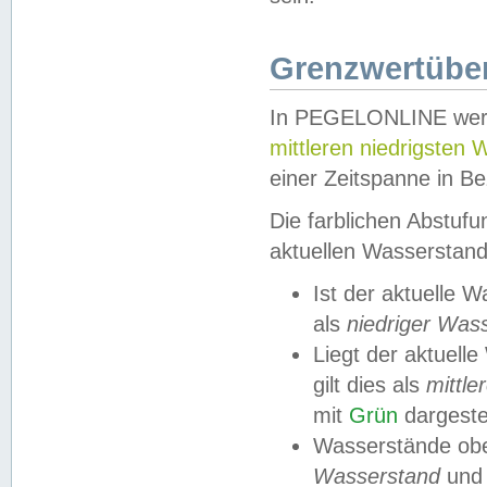
Grenzwertüber
In PEGELONLINE werde
mittleren niedrigsten
einer Zeitspanne in Be
Die farblichen Abstuf
aktuellen Wasserstand
Ist der aktuelle 
als
niedriger Was
Liegt der aktue
gilt dies als
mittle
mit
Grün
dargestel
Wasserstände obe
Wasserstand
und