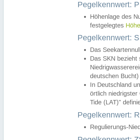
Pegelkennwert: 
Höhenlage des Nul
festgelegtes
Höhe
Pegelkennwert: 
Das Seekartennull
Das SKN bezieht s
Niedrigwassererei
deutschen Bucht) 
In Deutschland un
örtlich niedrigst
Tide (LAT)" definie
Pegelkennwert:
Regulierungs-Nie
Pegelkennwert: Z