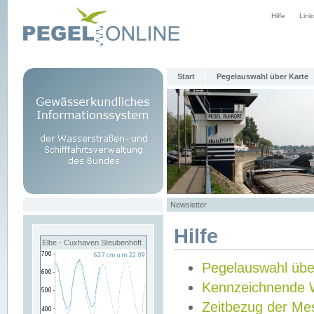
Hilfe
Link
Start
Pegelauswahl über Karte
Newsletter
Hilfe
Elbe - Cuxhaven Steubenhöft
Pegelauswahl übe
Kennzeichnende 
Zeitbezug der Me