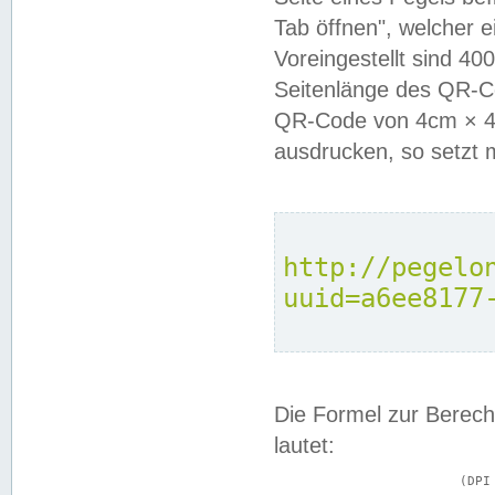
Tab öffnen", welcher 
Voreingestellt sind 4
Seitenlänge des QR-C
QR-Code von 4cm × 4c
ausdrucken, so setzt 
http://pegelo
uuid=a6ee8177
Die Formel zur Berech
lautet:
			(DPI × Druckkantenlänge in cm) ÷ 2,54 = Kantenlänge in Pixel
