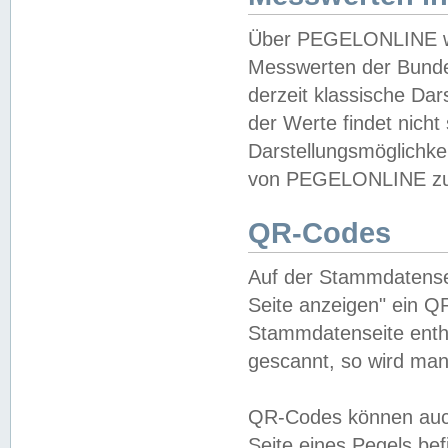
Über PEGELONLINE wer
Messwerten der Bundes
derzeit klassische Da
der Werte findet nicht 
Darstellungsmöglichkei
von PEGELONLINE zu 
QR-Codes
Auf der Stammdatensei
Seite anzeigen" ein Q
Stammdatenseite enthä
gescannt, so wird man
QR-Codes können auc
Seite eines Pegels be