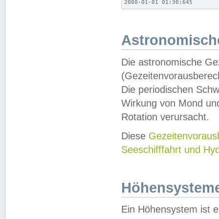
2000-01-01 01:30;645
Astronomische
Die astronomische Gez
(Gezeitenvorausberec
Die periodischen Schw
Wirkung von Mond und
Rotation verursacht.
Diese
Gezeitenvorau
Seeschifffahrt und Hy
Höhensystem
Ein Höhensystem ist e