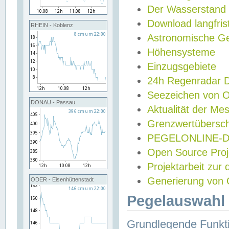
Der Wasserstand
Download langfris
RHEIN - Koblenz
Astronomische Gez
Höhensysteme
Einzugsgebiete
24h Regenradar
Seezeichen von 
DONAU - Passau
Aktualität der Me
Grenzwertübersch
PEGELONLINE-Di
Open Source Projek
Projektarbeit zur
Generierung von 
ODER - Eisenhüttenstadt
Pegelauswahl 
Grundlegende Funkti