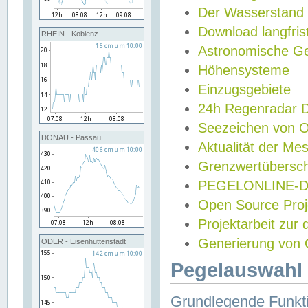
Der Wasserstand
Download langfris
RHEIN - Koblenz
Astronomische Gez
Höhensysteme
Einzugsgebiete
24h Regenradar
Seezeichen von 
DONAU - Passau
Aktualität der Me
Grenzwertübersch
PEGELONLINE-Di
Open Source Projek
Projektarbeit zur
Generierung von 
ODER - Eisenhüttenstadt
Pegelauswahl 
Grundlegende Funkti