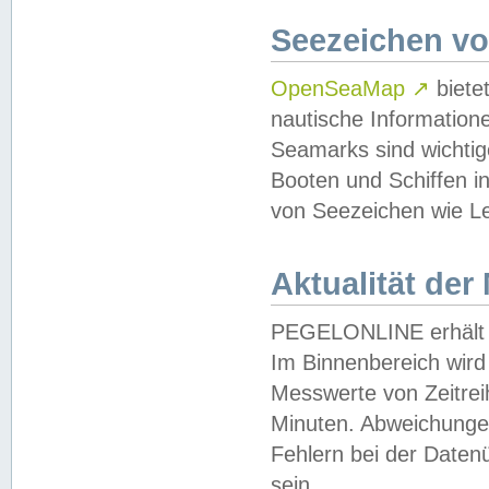
Seezeichen v
OpenSeaMap
↗
biete
nautische Information
Seamarks sind wichtig
Booten und Schiffen i
von Seezeichen wie Le
Aktualität der
PEGELONLINE erhält u
Im Binnenbereich wird 
Messwerte von Zeitreih
Minuten. Abweichungen
Fehlern bei der Daten
sein.