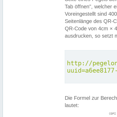
Tab öffnen", welcher 
Voreingestellt sind 4
Seitenlänge des QR-C
QR-Code von 4cm × 4c
ausdrucken, so setzt 
http://pegelo
uuid=a6ee8177
Die Formel zur Berech
lautet:
			(DPI × Druckkantenlänge in cm) ÷ 2,54 = Kantenlänge in Pixel
