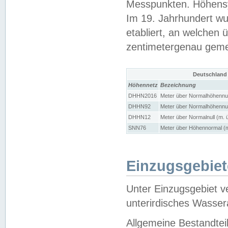
Messpunkten. Höhensy
Im 19. Jahrhundert wu
etabliert, an welchen 
zentimetergenau gem
Deutschland
Höhennetz
Bezeichnung
DHHN2016
Meter über Normalhöhennul
DHHN92
Meter über Normalhöhennul
DHHN12
Meter über Normalnull (m. 
SNN76
Meter über Höhennormal (m
Einzugsgebiet
Unter Einzugsgebiet v
unterirdisches Wasser
Allgemeine Bestandtei