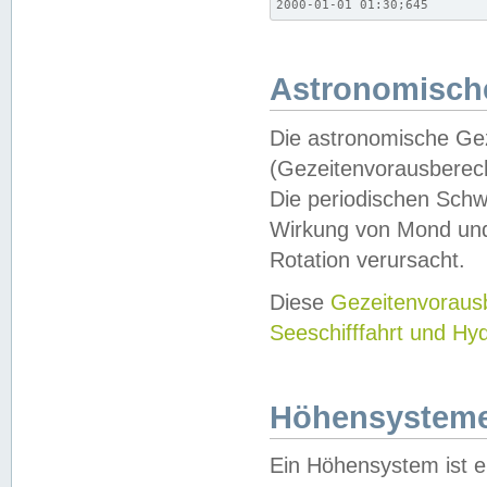
2000-01-01 01:30;645
Astronomische
Die astronomische Gez
(Gezeitenvorausberec
Die periodischen Schw
Wirkung von Mond und
Rotation verursacht.
Diese
Gezeitenvorau
Seeschifffahrt und Hy
Höhensystem
Ein Höhensystem ist e