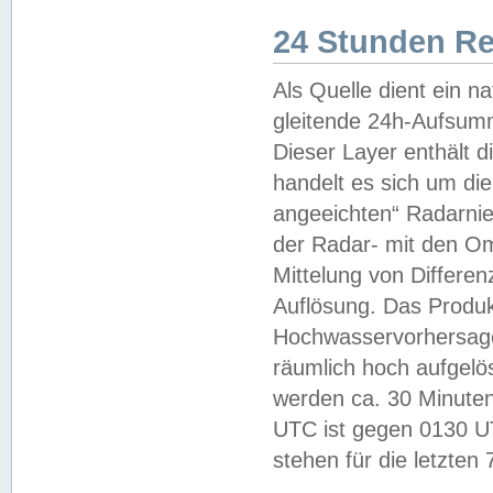
24 Stunden R
Als Quelle dient ein n
gleitende 24h-Aufsum
Dieser Layer enthält
handelt es sich um di
angeeichten“ Radarnie
der Radar- mit den O
Mittelung von Differe
Auflösung. Das Produk
Hochwasservorhersagez
räumlich hoch aufgelö
werden ca. 30 Minuten
UTC ist gegen 0130 UTC
stehen für die letzten