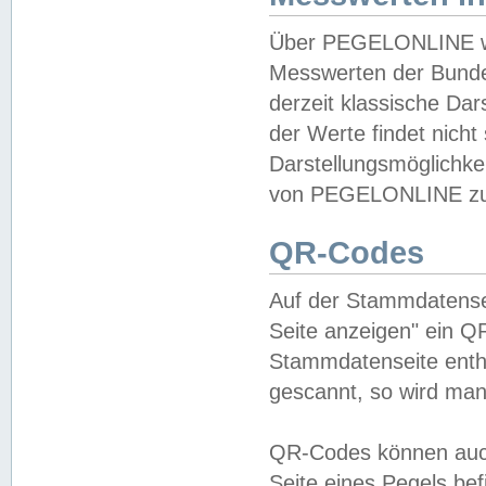
Über PEGELONLINE wer
Messwerten der Bundes
derzeit klassische Da
der Werte findet nicht 
Darstellungsmöglichkei
von PEGELONLINE zu 
QR-Codes
Auf der Stammdatensei
Seite anzeigen" ein Q
Stammdatenseite enthä
gescannt, so wird man
QR-Codes können auc
Seite eines Pegels be