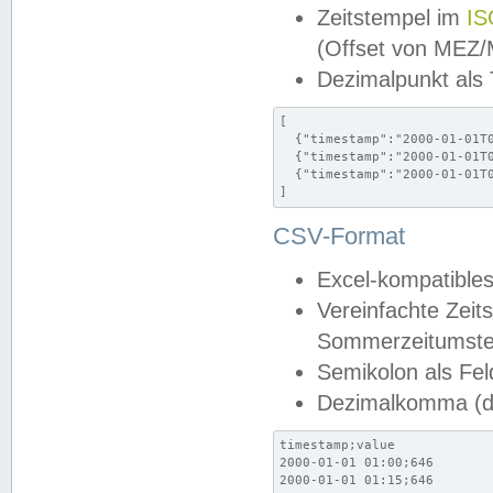
Zeitstempel im
IS
(Offset von MEZ
Dezimalpunkt als
[

  {"timestamp":"2000-01-01T0
  {"timestamp":"2000-01-01T0
  {"timestamp":"2000-01-01T0
]
CSV-Format
Excel-kompatibles
Vereinfachte Zeit
Sommerzeitumstel
Semikolon als Fel
Dezimalkomma (de
timestamp;value

2000-01-01 01:00;646

2000-01-01 01:15;646
