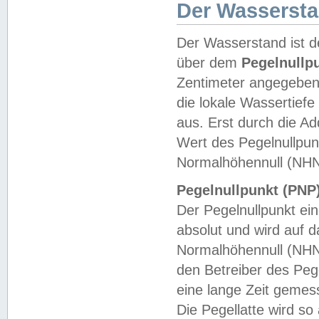
Der Wasserst
Der Wasserstand ist d
über dem
Pegelnullp
Zentimeter angegeben
die lokale Wassertie
aus. Erst durch die A
Wert des Pegelnullpun
Normalhöhennull (NHN
Pegelnullpunkt (PNP)
Der Pegelnullpunkt ei
absolut und wird auf
Normalhöhennull (NHN
den Betreiber des Pege
eine lange Zeit geme
Die Pegellatte wird s