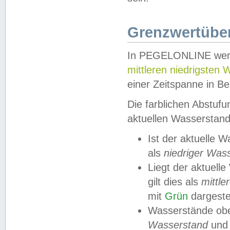
Grenzwertüber
In PEGELONLINE werde
mittleren niedrigsten
einer Zeitspanne in Be
Die farblichen Abstuf
aktuellen Wasserstand
Ist der aktuelle 
als
niedriger Was
Liegt der aktue
gilt dies als
mittle
mit
Grün
dargestel
Wasserstände obe
Wasserstand
und