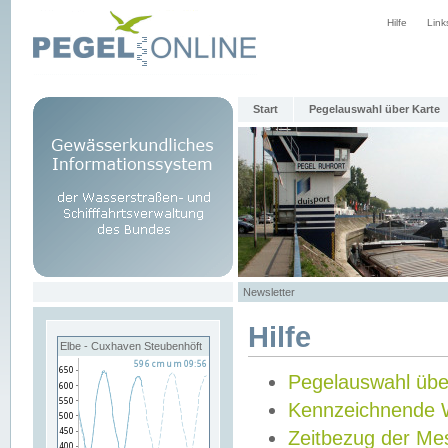
Hilfe
Link
Start
Pegelauswahl über Karte
Newsletter
Hilfe
Elbe - Cuxhaven Steubenhöft
Pegelauswahl übe
Kennzeichnende 
Zeitbezug der Me