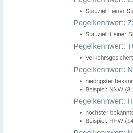
Stauziel I einer S
Pegelkennwert: Z
Stauziel II einer 
Pegelkennwert:
Verkehrsgesichert
Pegelkennwert:
niedrigster bekan
Beispiel: NNW (3
Pegelkennwert:
höchster bekannt
Beispiel: HHW (1
Pegelkennwert: 