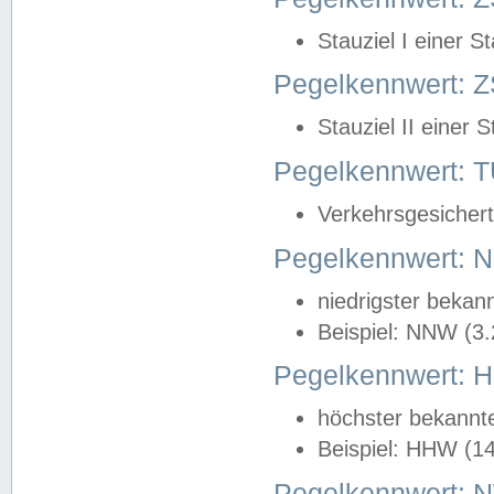
Stauziel I einer S
Pegelkennwert: Z
Stauziel II einer 
Pegelkennwert:
Verkehrsgesichert
Pegelkennwert:
niedrigster bekan
Beispiel: NNW (3
Pegelkennwert:
höchster bekannt
Beispiel: HHW (1
Pegelkennwert: 