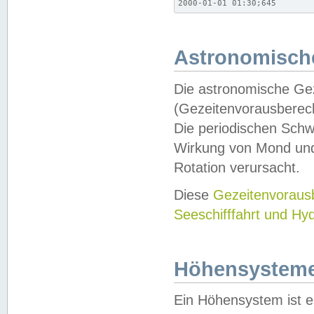
2000-01-01 01:30;645
Astronomische
Die astronomische Gez
(Gezeitenvorausberec
Die periodischen Schw
Wirkung von Mond und
Rotation verursacht.
Diese
Gezeitenvorau
Seeschifffahrt und Hy
Höhensystem
Ein Höhensystem ist e