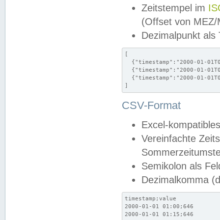
Zeitstempel im
IS
(Offset von MEZ
Dezimalpunkt als
[

  {"timestamp":"2000-01-01T0
  {"timestamp":"2000-01-01T0
  {"timestamp":"2000-01-01T0
]
CSV-Format
Excel-kompatibles
Vereinfachte Zeit
Sommerzeitumstel
Semikolon als Fel
Dezimalkomma (de
timestamp;value

2000-01-01 01:00;646

2000-01-01 01:15;646
