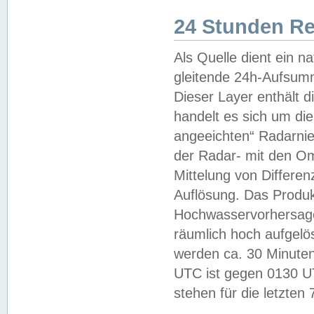
24 Stunden R
Als Quelle dient ein n
gleitende 24h-Aufsum
Dieser Layer enthält
handelt es sich um di
angeeichten“ Radarnie
der Radar- mit den O
Mittelung von Differe
Auflösung. Das Produk
Hochwasservorhersagez
räumlich hoch aufgelö
werden ca. 30 Minuten
UTC ist gegen 0130 UTC
stehen für die letzten