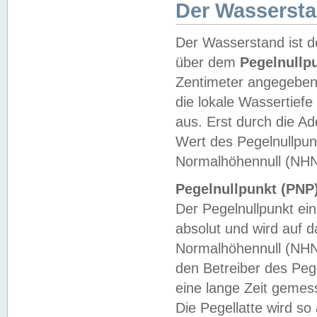
Der Wasserst
Der Wasserstand ist d
über dem
Pegelnullp
Zentimeter angegeben
die lokale Wassertie
aus. Erst durch die A
Wert des Pegelnullpun
Normalhöhennull (NHN
Pegelnullpunkt (PNP)
Der Pegelnullpunkt ei
absolut und wird auf
Normalhöhennull (NHN
den Betreiber des Pege
eine lange Zeit geme
Die Pegellatte wird s