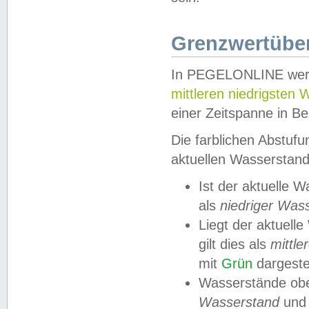
Grenzwertüber
In PEGELONLINE werde
mittleren niedrigsten
einer Zeitspanne in Be
Die farblichen Abstuf
aktuellen Wasserstand
Ist der aktuelle 
als
niedriger Was
Liegt der aktue
gilt dies als
mittle
mit
Grün
dargestel
Wasserstände obe
Wasserstand
und