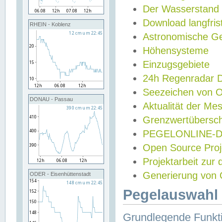
Der Wasserstand
Download langfris
RHEIN - Koblenz
Astronomische Gez
Höhensysteme
Einzugsgebiete
24h Regenradar
Seezeichen von 
DONAU - Passau
Aktualität der Me
Grenzwertübersch
PEGELONLINE-Di
Open Source Projek
Projektarbeit zur
Generierung von 
ODER - Eisenhüttenstadt
Pegelauswahl 
Grundlegende Funkti