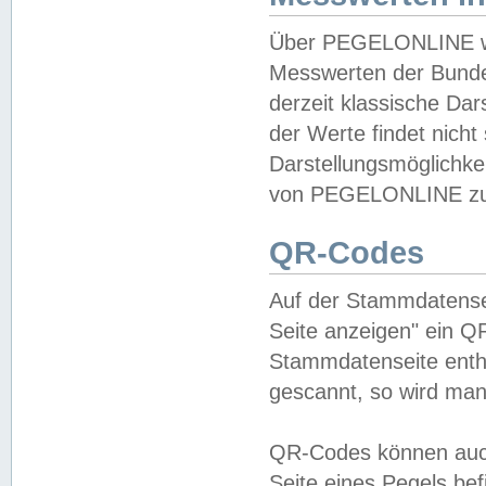
Über PEGELONLINE wer
Messwerten der Bundes
derzeit klassische Da
der Werte findet nicht 
Darstellungsmöglichkei
von PEGELONLINE zu 
QR-Codes
Auf der Stammdatensei
Seite anzeigen" ein Q
Stammdatenseite enthä
gescannt, so wird man
QR-Codes können auc
Seite eines Pegels be