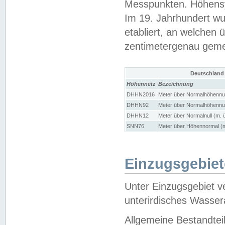
Messpunkten. Höhensy
Im 19. Jahrhundert wu
etabliert, an welchen 
zentimetergenau gem
Deutschland
Höhennetz
Bezeichnung
DHHN2016
Meter über Normalhöhennul
DHHN92
Meter über Normalhöhennul
DHHN12
Meter über Normalnull (m. 
SNN76
Meter über Höhennormal (m
Einzugsgebiet
Unter Einzugsgebiet v
unterirdisches Wasser
Allgemeine Bestandtei