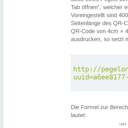
Tab öffnen", welcher 
Voreingestellt sind 4
Seitenlänge des QR-C
QR-Code von 4cm × 4c
ausdrucken, so setzt 
http://pegelo
uuid=a6ee8177
Die Formel zur Berech
lautet:
			(DPI × Druckkantenlänge in cm) ÷ 2,54 = Kantenlänge in Pixel
