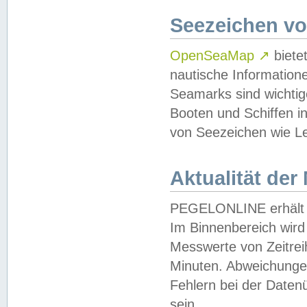
Seezeichen v
OpenSeaMap
↗
biete
nautische Information
Seamarks sind wichtig
Booten und Schiffen i
von Seezeichen wie Le
Aktualität der
PEGELONLINE erhält u
Im Binnenbereich wird 
Messwerte von Zeitreih
Minuten. Abweichungen
Fehlern bei der Daten
sein.