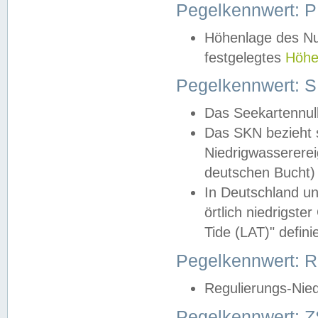
Pegelkennwert: 
Höhenlage des Nul
festgelegtes
Höhe
Pegelkennwert: 
Das Seekartennull
Das SKN bezieht s
Niedrigwassererei
deutschen Bucht) 
In Deutschland un
örtlich niedrigst
Tide (LAT)" definie
Pegelkennwert:
Regulierungs-Nie
Pegelkennwert: Z