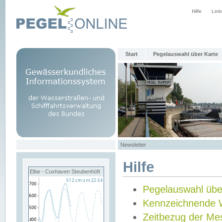
Hilfe
Link
Start
Pegelauswahl über Karte
Newsletter
Hilfe
Elbe - Cuxhaven Steubenhöft
Pegelauswahl übe
Kennzeichnende 
Zeitbezug der Me