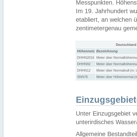
Messpunkten. Höhensy
Im 19. Jahrhundert wu
etabliert, an welchen 
zentimetergenau gem
Deutschland
Höhennetz
Bezeichnung
DHHN2016
Meter über Normalhöhennul
DHHN92
Meter über Normalhöhennul
DHHN12
Meter über Normalnull (m. 
SNN76
Meter über Höhennormal (m
Einzugsgebiet
Unter Einzugsgebiet v
unterirdisches Wasser
Allgemeine Bestandtei