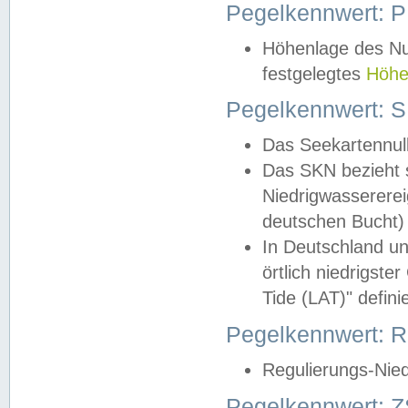
Pegelkennwert: 
Höhenlage des Nul
festgelegtes
Höhe
Pegelkennwert: 
Das Seekartennull
Das SKN bezieht s
Niedrigwassererei
deutschen Bucht) 
In Deutschland un
örtlich niedrigst
Tide (LAT)" definie
Pegelkennwert:
Regulierungs-Nie
Pegelkennwert: Z