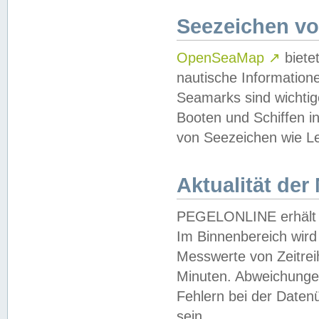
Seezeichen v
OpenSeaMap
↗
biete
nautische Information
Seamarks sind wichtig
Booten und Schiffen i
von Seezeichen wie Le
Aktualität der
PEGELONLINE erhält u
Im Binnenbereich wird 
Messwerte von Zeitreih
Minuten. Abweichungen
Fehlern bei der Daten
sein.