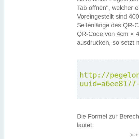
Tab öffnen", welcher 
Voreingestellt sind 4
Seitenlänge des QR-C
QR-Code von 4cm × 4c
ausdrucken, so setzt 
http://pegelo
uuid=a6ee8177
Die Formel zur Berech
lautet:
			(DPI × Druckkantenlänge in cm) ÷ 2,54 = Kantenlänge in Pixel
