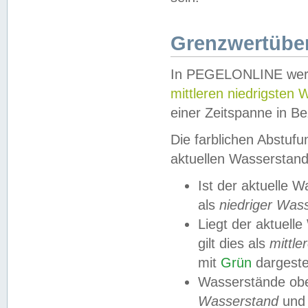
Grenzwertüber
In PEGELONLINE werde
mittleren niedrigsten
einer Zeitspanne in Be
Die farblichen Abstuf
aktuellen Wasserstand
Ist der aktuelle 
als
niedriger Was
Liegt der aktue
gilt dies als
mittle
mit
Grün
dargestel
Wasserstände obe
Wasserstand
und