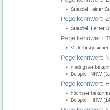
Stauziel I einer S
Pegelkennwert: Z
Stauziel II einer 
Pegelkennwert:
Verkehrsgesichert
Pegelkennwert:
niedrigster bekan
Beispiel: NNW (3
Pegelkennwert:
höchster bekannt
Beispiel: HHW (1
Pegelkennwert: 