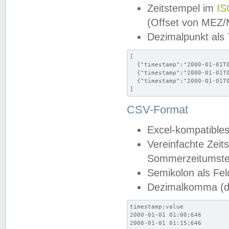
Zeitstempel im
IS
(Offset von MEZ
Dezimalpunkt als
[

  {"timestamp":"2000-01-01T0
  {"timestamp":"2000-01-01T0
  {"timestamp":"2000-01-01T0
]
CSV-Format
Excel-kompatibles
Vereinfachte Zeit
Sommerzeitumstel
Semikolon als Fel
Dezimalkomma (de
timestamp;value

2000-01-01 01:00;646

2000-01-01 01:15;646
