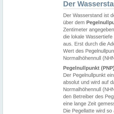
Der Wasserst
Der Wasserstand ist d
über dem
Pegelnullp
Zentimeter angegeben
die lokale Wassertie
aus. Erst durch die A
Wert des Pegelnullpun
Normalhöhennull (NHN
Pegelnullpunkt (PNP)
Der Pegelnullpunkt ei
absolut und wird auf
Normalhöhennull (NHN
den Betreiber des Pege
eine lange Zeit geme
Die Pegellatte wird s