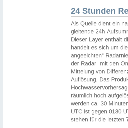
24 Stunden R
Als Quelle dient ein n
gleitende 24h-Aufsum
Dieser Layer enthält
handelt es sich um di
angeeichten“ Radarnie
der Radar- mit den O
Mittelung von Differe
Auflösung. Das Produk
Hochwasservorhersagez
räumlich hoch aufgelö
werden ca. 30 Minuten
UTC ist gegen 0130 UTC
stehen für die letzten