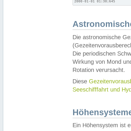
2000-01-01 01:30;645
Astronomische
Die astronomische Gez
(Gezeitenvorausberec
Die periodischen Schw
Wirkung von Mond und
Rotation verursacht.
Diese
Gezeitenvorau
Seeschifffahrt und Hy
Höhensystem
Ein Höhensystem ist e