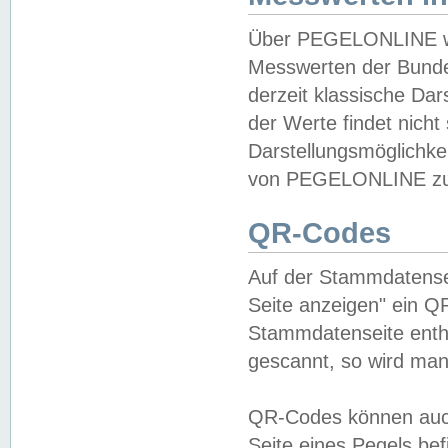
Über PEGELONLINE wer
Messwerten der Bundes
derzeit klassische Da
der Werte findet nicht 
Darstellungsmöglichkei
von PEGELONLINE zu 
QR-Codes
Auf der Stammdatensei
Seite anzeigen" ein Q
Stammdatenseite enthä
gescannt, so wird man
QR-Codes können auc
Seite eines Pegels be