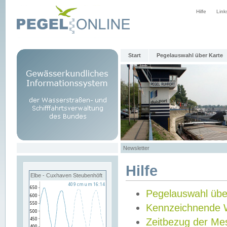
Hilfe
Link
Start
Pegelauswahl über Karte
Newsletter
Hilfe
Elbe - Cuxhaven Steubenhöft
Pegelauswahl übe
Kennzeichnende 
Zeitbezug der Me