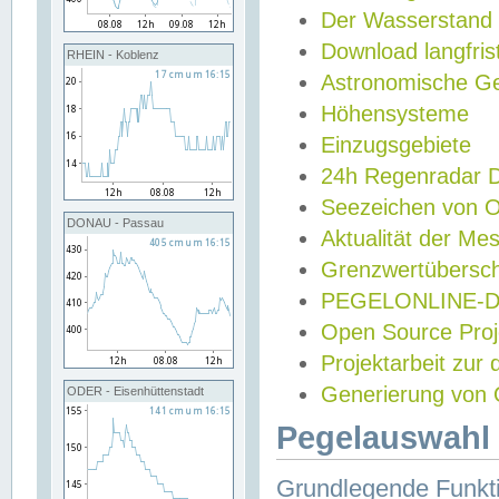
Der Wasserstand
Download langfris
RHEIN - Koblenz
Astronomische Gez
Höhensysteme
Einzugsgebiete
24h Regenradar
Seezeichen von 
DONAU - Passau
Aktualität der Me
Grenzwertübersch
PEGELONLINE-Di
Open Source Projek
Projektarbeit zur
Generierung von 
ODER - Eisenhüttenstadt
Pegelauswahl 
Grundlegende Funkti